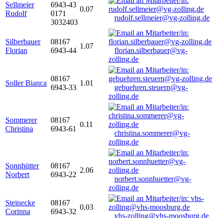
Sellmeier
6943-43
0.07
Rudolf
0171
rudolf.sellmeier@vg-zolling.de
3032403
Silberbauer
08167
1.07
Florian
6943-44
florian.silberbauer@vg-
zolling.de
08167
Soller Bianca
1.01
6943-33
gebuehren.steuern@vg-
zolling.de
Sommerer
08167
0.11
Christina
6943-61
christina.sommerer@vg-
zolling.de
Sonnhütter
08167
2.06
Norbert
6943-22
norbert.sonnhuetter@vg-
zolling.de
Steinecke
08167
0.03
Corinna
6943-32
vhs-zolling@vhs-moosburg.de