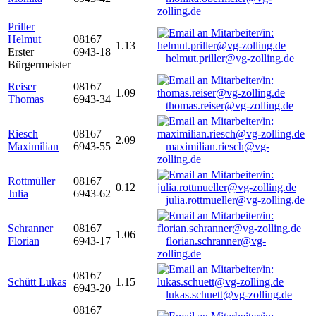
zolling.de
Priller
Helmut
08167
1.13
Erster
6943-18
helmut.priller@vg-zolling.de
Bürgermeister
Reiser
08167
1.09
Thomas
6943-34
thomas.reiser@vg-zolling.de
Riesch
08167
2.09
Maximilian
6943-55
maximilian.riesch@vg-
zolling.de
Rottmüller
08167
0.12
Julia
6943-62
julia.rottmueller@vg-zolling.de
Schranner
08167
1.06
Florian
6943-17
florian.schranner@vg-
zolling.de
08167
Schütt Lukas
1.15
6943-20
lukas.schuett@vg-zolling.de
08167