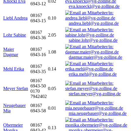
Knöckl Eva
0.02
6943-12
eva.knoeckl@vg-zolling.de
08167
Liebl Andrea
0.10
6943-15
andrea.liebl@vg-zolling.de
08167
Lohr Sabine
2.05
6943-36
sabine.lohr@vg-zolling.de
Maier
08167
1.08
Dagmar
6943-16
dagmar.maier@vg-zolling.de
08167
Mehl Erika
0.14
6943-35
erika.mehl@vg-zolling.de
08167
6943-50
Meyer Stefan
0.05
0170
stefan.meyer@vg-zolling.de
7942402
Neugebauer
08167
0.01
Mia
6943-58
mia.neugebauer@vg-zolling.de
Obermeier
08167
0.13
Monika
6943-42
monika.obermeier@vg-