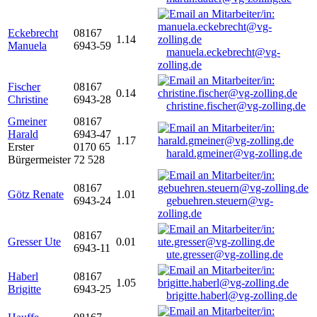
Eckebrecht
08167
1.14
Manuela
6943-59
manuela.eckebrecht@vg-
zolling.de
Fischer
08167
0.14
Christine
6943-28
christine.fischer@vg-zolling.de
Gmeiner
08167
Harald
6943-47
1.17
Erster
0170 65
harald.gmeiner@vg-zolling.de
Bürgermeister
72 528
08167
Götz Renate
1.01
6943-24
gebuehren.steuern@vg-
zolling.de
08167
Gresser Ute
0.01
6943-11
ute.gresser@vg-zolling.de
Haberl
08167
1.05
Brigitte
6943-25
brigitte.haberl@vg-zolling.de