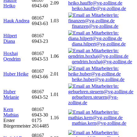
Hauffe
08167
2.09
Heiko
6943-60
heiko.hauffe@vg-zolling.de
08167
Hauk Andrea
1.03
6943-63
finanzen@vg-zolling.de
Hilpert
08167
Diana
6943-23
diana.hilpert@vg-zolling.de
Hoxhaj
08167
1.06
Qendrim
6943-53
qendrim.hoxhaj@vg-zolling.de
08167
Huber Heike
2.01
6943-66
heike.huber@vg-zolling.de
Huber
08167
1.01
Melanie
6943-52
gebuehren.steuern@vg-
zolling.de
Kern
08167
Mathias
6943-30
1.16
Erster
0175
mathias.kern@vg-zolling.de
Bürgermeister
2614485
08167