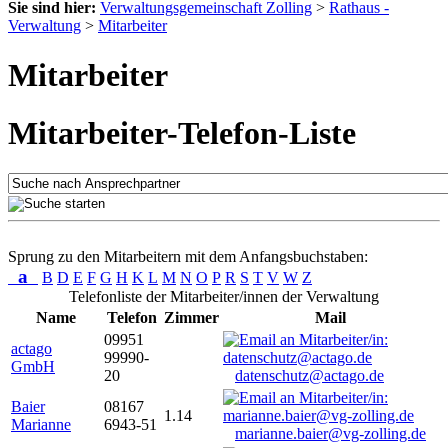
Sie sind hier:
Verwaltungsgemeinschaft Zolling
>
Rathaus -
Verwaltung
>
Mitarbeiter
Mitarbeiter
Mitarbeiter-Telefon-Liste
Sprung zu den Mitarbeitern mit dem Anfangsbuchstaben:
a
B
D
E
F
G
H
K
L
M
N
O
P
R
S
T
V
W
Z
Telefonliste der Mitarbeiter/innen der Verwaltung
Name
Telefon
Zimmer
Mail
09951
actago
99990-
GmbH
20
datenschutz@actago.de
Baier
08167
1.14
Marianne
6943-51
marianne.baier@vg-zolling.de