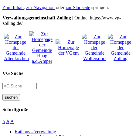
Zum Inhalt
,
zur Navigation
oder
zur Startseite
springen.
Verwaltungsgemeinschaft Zolling
| Online: https://www.vg-
zolling.de/
VG Suche
suchen
Schriftgröße
A
A
A
Rathaus - Verwaltung