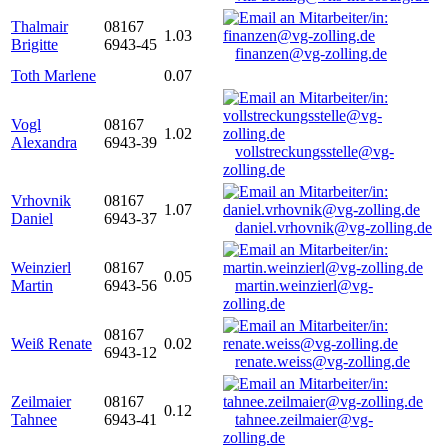
Thalmair
08167
1.03
Brigitte
6943-45
finanzen@vg-zolling.de
Toth Marlene
0.07
Vogl
08167
1.02
Alexandra
6943-39
vollstreckungsstelle@vg-
zolling.de
Vrhovnik
08167
1.07
Daniel
6943-37
daniel.vrhovnik@vg-zolling.de
Weinzierl
08167
0.05
Martin
6943-56
martin.weinzierl@vg-
zolling.de
08167
Weiß Renate
0.02
6943-12
renate.weiss@vg-zolling.de
Zeilmaier
08167
0.12
Tahnee
6943-41
tahnee.zeilmaier@vg-
zolling.de