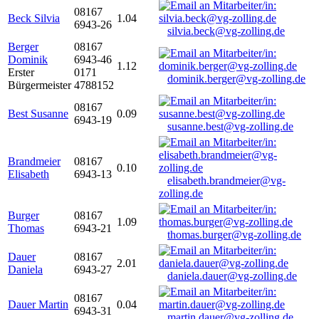
08167
Beck Silvia
1.04
6943-26
silvia.beck@vg-zolling.de
Berger
08167
Dominik
6943-46
1.12
Erster
0171
dominik.berger@vg-zolling.de
Bürgermeister
4788152
08167
Best Susanne
0.09
6943-19
susanne.best@vg-zolling.de
Brandmeier
08167
0.10
Elisabeth
6943-13
elisabeth.brandmeier@vg-
zolling.de
Burger
08167
1.09
Thomas
6943-21
thomas.burger@vg-zolling.de
Dauer
08167
2.01
Daniela
6943-27
daniela.dauer@vg-zolling.de
08167
Dauer Martin
0.04
6943-31
martin.dauer@vg-zolling.de