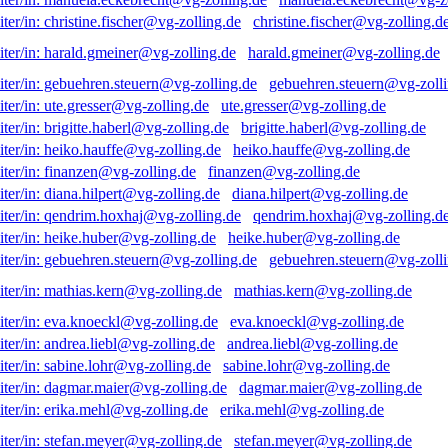
christine.fischer@vg-zolling.d
harald.gmeiner@vg-zolling.de
gebuehren.steuern@vg-zolli
ute.gresser@vg-zolling.de
brigitte.haberl@vg-zolling.de
heiko.hauffe@vg-zolling.de
finanzen@vg-zolling.de
diana.hilpert@vg-zolling.de
qendrim.hoxhaj@vg-zolling.d
heike.huber@vg-zolling.de
gebuehren.steuern@vg-zolli
mathias.kern@vg-zolling.de
eva.knoeckl@vg-zolling.de
andrea.liebl@vg-zolling.de
sabine.lohr@vg-zolling.de
dagmar.maier@vg-zolling.de
erika.mehl@vg-zolling.de
stefan.meyer@vg-zolling.de