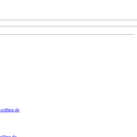
zolling.de
lling.de