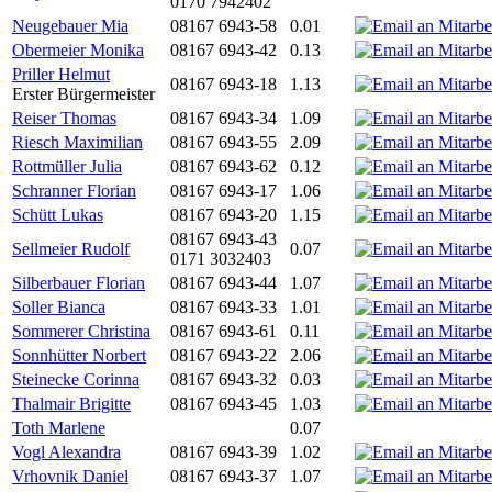
0170 7942402
Neugebauer Mia
08167 6943-58
0.01
Obermeier Monika
08167 6943-42
0.13
Priller Helmut
08167 6943-18
1.13
Erster Bürgermeister
Reiser Thomas
08167 6943-34
1.09
Riesch Maximilian
08167 6943-55
2.09
Rottmüller Julia
08167 6943-62
0.12
Schranner Florian
08167 6943-17
1.06
Schütt Lukas
08167 6943-20
1.15
08167 6943-43
Sellmeier Rudolf
0.07
0171 3032403
Silberbauer Florian
08167 6943-44
1.07
Soller Bianca
08167 6943-33
1.01
Sommerer Christina
08167 6943-61
0.11
Sonnhütter Norbert
08167 6943-22
2.06
Steinecke Corinna
08167 6943-32
0.03
Thalmair Brigitte
08167 6943-45
1.03
Toth Marlene
0.07
Vogl Alexandra
08167 6943-39
1.02
Vrhovnik Daniel
08167 6943-37
1.07