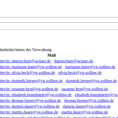
itarbeiter/innen der Verwaltung
Mail
datenschutz@actago.de
marianne.baier@vg-zolling.de
silvia.beck@vg-zolling.de
dominik.berger@vg-zolling.de
susanne.best@vg-zolling.de
elisabeth.brandmeier@vg-
thomas.burger@vg-zolling.de
daniela.dauer@vg-zolling.de
martin.dauer@vg-zolling.de
manuela.eckebrecht@vg-zo