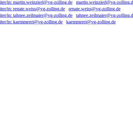
martin.weinzierl@vg-zolling.
renate.weiss@vg-zolling.de
tahnee.zeilmaier@vg-zolling.
kaemmerei@vg-zolling.de