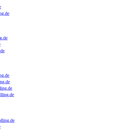
e
ng.de
g.de
e
.de
ng.de
ng.de
ling.de
lling.de
lling.de
e