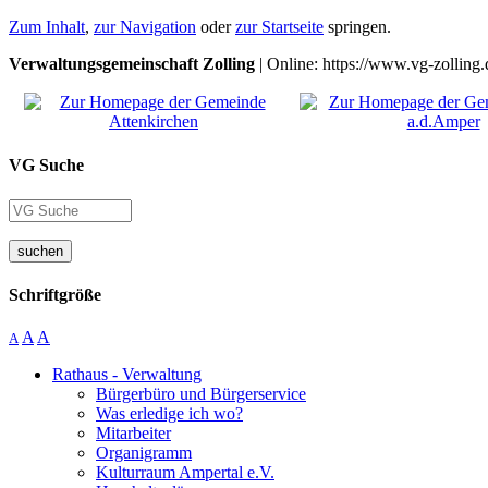
Zum Inhalt
,
zur Navigation
oder
zur Startseite
springen.
Verwaltungsgemeinschaft Zolling
| Online: https://www.vg-zolling.
VG Suche
suchen
Schriftgröße
A
A
A
Rathaus - Verwaltung
Bürgerbüro und Bürgerservice
Was erledige ich wo?
Mitarbeiter
Organigramm
Kulturraum Ampertal e.V.