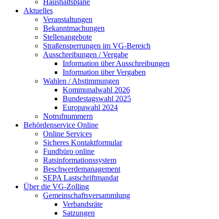
Haushaltspläne
Aktuelles
Veranstaltungen
Bekanntmachungen
Stellenangebote
Straßensperrungen im VG-Bereich
Ausschreibungen / Vergabe
Information über Ausschreibungen
Information über Vergaben
Wahlen / Abstimmungen
Kommunalwahl 2026
Bundestagswahl 2025
Europawahl 2024
Notrufnummern
Behördenservice Online
Online Services
Sicheres Kontaktformular
Fundbüro online
Ratsinformationssystem
Beschwerdemanagement
SEPA Lastschriftmandat
Über die VG-Zolling
Gemeinschaftsversammlung
Verbandsräte
Satzungen