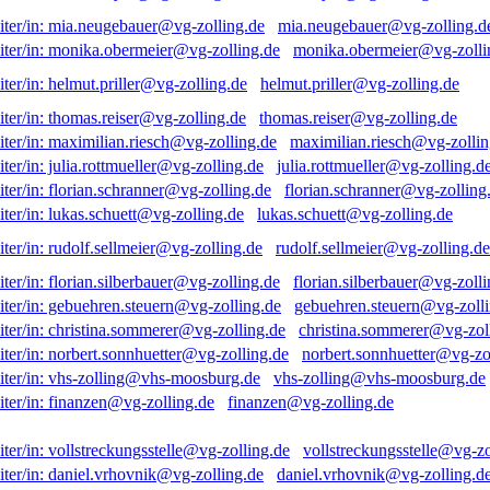
mia.neugebauer@vg-zolling.d
monika.obermeier@vg-zolli
helmut.priller@vg-zolling.de
thomas.reiser@vg-zolling.de
maximilian.riesch@vg-zollin
julia.rottmueller@vg-zolling.d
florian.schranner@vg-zolling
lukas.schuett@vg-zolling.de
rudolf.sellmeier@vg-zolling.de
florian.silberbauer@vg-zolli
gebuehren.steuern@vg-zolli
christina.sommerer@vg-zol
norbert.sonnhuetter@vg-zo
vhs-zolling@vhs-moosburg.de
finanzen@vg-zolling.de
vollstreckungsstelle@vg-zo
daniel.vrhovnik@vg-zolling.d