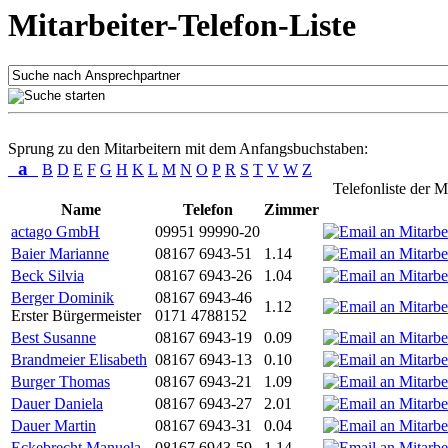
Mitarbeiter-Telefon-Liste
Sprung zu den Mitarbeitern mit dem Anfangsbuchstaben:
a
B
D
E
F
G
H
K
L
M
N
O
P
R
S
T
V
W
Z
Telefonliste der M
Name
Telefon
Zimmer
actago GmbH
09951 99990-20
Baier Marianne
08167 6943-51
1.14
Beck Silvia
08167 6943-26
1.04
Berger Dominik
08167 6943-46
1.12
Erster Bürgermeister
0171 4788152
Best Susanne
08167 6943-19
0.09
Brandmeier Elisabeth
08167 6943-13
0.10
Burger Thomas
08167 6943-21
1.09
Dauer Daniela
08167 6943-27
2.01
Dauer Martin
08167 6943-31
0.04
Eckebrecht Manuela
08167 6943-59
1.14