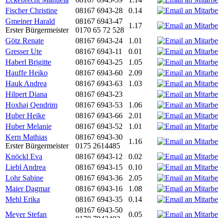
Fischer Christine
08167 6943-28
0.14
Gmeiner Harald
08167 6943-47
1.17
Erster Bürgermeister
0170 65 72 528
Götz Renate
08167 6943-24
1.01
Gresser Ute
08167 6943-11
0.01
Haberl Brigitte
08167 6943-25
1.05
Hauffe Heiko
08167 6943-60
2.09
Hauk Andrea
08167 6943-63
1.03
Hilpert Diana
08167 6943-23
Hoxhaj Qendrim
08167 6943-53
1.06
Huber Heike
08167 6943-66
2.01
Huber Melanie
08167 6943-52
1.01
Kern Mathias
08167 6943-30
1.16
Erster Bürgermeister
0175 2614485
Knöckl Eva
08167 6943-12
0.02
Liebl Andrea
08167 6943-15
0.10
Lohr Sabine
08167 6943-36
2.05
Maier Dagmar
08167 6943-16
1.08
Mehl Erika
08167 6943-35
0.14
08167 6943-50
Meyer Stefan
0.05