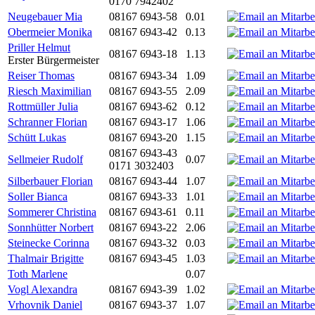
0170 7942402
Neugebauer Mia
08167 6943-58
0.01
Obermeier Monika
08167 6943-42
0.13
Priller Helmut
08167 6943-18
1.13
Erster Bürgermeister
Reiser Thomas
08167 6943-34
1.09
Riesch Maximilian
08167 6943-55
2.09
Rottmüller Julia
08167 6943-62
0.12
Schranner Florian
08167 6943-17
1.06
Schütt Lukas
08167 6943-20
1.15
08167 6943-43
Sellmeier Rudolf
0.07
0171 3032403
Silberbauer Florian
08167 6943-44
1.07
Soller Bianca
08167 6943-33
1.01
Sommerer Christina
08167 6943-61
0.11
Sonnhütter Norbert
08167 6943-22
2.06
Steinecke Corinna
08167 6943-32
0.03
Thalmair Brigitte
08167 6943-45
1.03
Toth Marlene
0.07
Vogl Alexandra
08167 6943-39
1.02
Vrhovnik Daniel
08167 6943-37
1.07