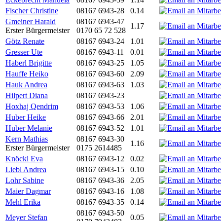
Fischer Christine
08167 6943-28
0.14
Gmeiner Harald
08167 6943-47
1.17
Erster Bürgermeister
0170 65 72 528
Götz Renate
08167 6943-24
1.01
Gresser Ute
08167 6943-11
0.01
Haberl Brigitte
08167 6943-25
1.05
Hauffe Heiko
08167 6943-60
2.09
Hauk Andrea
08167 6943-63
1.03
Hilpert Diana
08167 6943-23
Hoxhaj Qendrim
08167 6943-53
1.06
Huber Heike
08167 6943-66
2.01
Huber Melanie
08167 6943-52
1.01
Kern Mathias
08167 6943-30
1.16
Erster Bürgermeister
0175 2614485
Knöckl Eva
08167 6943-12
0.02
Liebl Andrea
08167 6943-15
0.10
Lohr Sabine
08167 6943-36
2.05
Maier Dagmar
08167 6943-16
1.08
Mehl Erika
08167 6943-35
0.14
08167 6943-50
Meyer Stefan
0.05