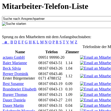
Mitarbeiter-Telefon-Liste
Sprung zu den Mitarbeitern mit dem Anfangsbuchstaben:
a
B
D
E
F
G
H
K
L
M
N
O
P
R
S
T
V
W
Z
Telefonliste der M
Name
Telefon
Zimmer
actago GmbH
09951 99990-20
Baier Marianne
08167 6943-51
1.14
Beck Silvia
08167 6943-26
1.04
Berger Dominik
08167 6943-46
1.12
Erster Bürgermeister
0171 4788152
Best Susanne
08167 6943-19
0.09
Brandmeier Elisabeth
08167 6943-13
0.10
Burger Thomas
08167 6943-21
1.09
Dauer Daniela
08167 6943-27
2.01
Dauer Martin
08167 6943-31
0.04
Eckebrecht Manuela
08167 6943-59
1.14