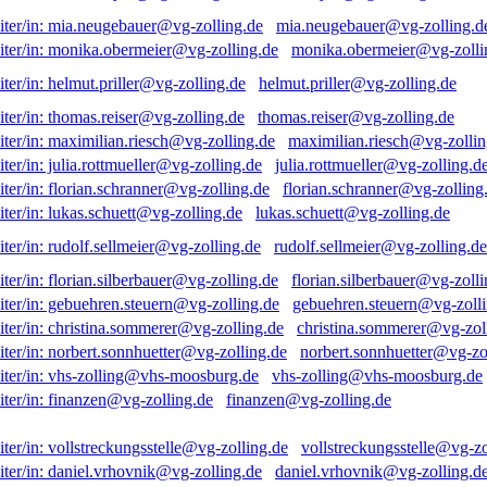
mia.neugebauer@vg-zolling.d
monika.obermeier@vg-zolli
helmut.priller@vg-zolling.de
thomas.reiser@vg-zolling.de
maximilian.riesch@vg-zollin
julia.rottmueller@vg-zolling.d
florian.schranner@vg-zolling
lukas.schuett@vg-zolling.de
rudolf.sellmeier@vg-zolling.de
florian.silberbauer@vg-zolli
gebuehren.steuern@vg-zolli
christina.sommerer@vg-zol
norbert.sonnhuetter@vg-zo
vhs-zolling@vhs-moosburg.de
finanzen@vg-zolling.de
vollstreckungsstelle@vg-zo
daniel.vrhovnik@vg-zolling.d