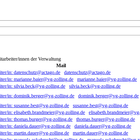
itarbeiter/innen der Verwaltung
Mail
datenschutz@actago.de
marianne.baier@vg-zolling.de
silvia.beck@vg-zolling.de
dominik.berger@vg-zolling.de
susanne.best@vg-zolling.de
elisabeth.brandmeier@vg-
thomas.burger@vg-zolling.de
daniela.dauer@vg-zolling.de
martin.dauer@vg-zolling.de
manuela.eckebrecht@vg-zo