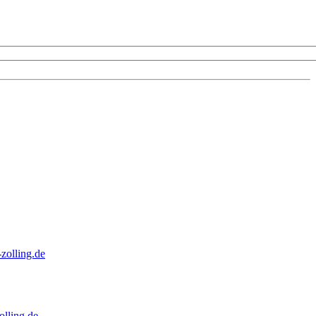
zolling.de
lling.de