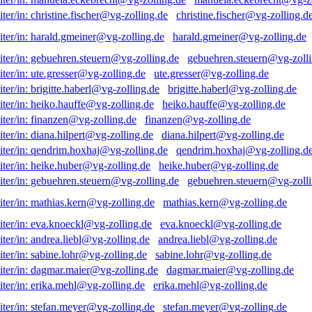
christine.fischer@vg-zolling.d
harald.gmeiner@vg-zolling.de
gebuehren.steuern@vg-zolli
ute.gresser@vg-zolling.de
brigitte.haberl@vg-zolling.de
heiko.hauffe@vg-zolling.de
finanzen@vg-zolling.de
diana.hilpert@vg-zolling.de
qendrim.hoxhaj@vg-zolling.d
heike.huber@vg-zolling.de
gebuehren.steuern@vg-zolli
mathias.kern@vg-zolling.de
eva.knoeckl@vg-zolling.de
andrea.liebl@vg-zolling.de
sabine.lohr@vg-zolling.de
dagmar.maier@vg-zolling.de
erika.mehl@vg-zolling.de
stefan.meyer@vg-zolling.de