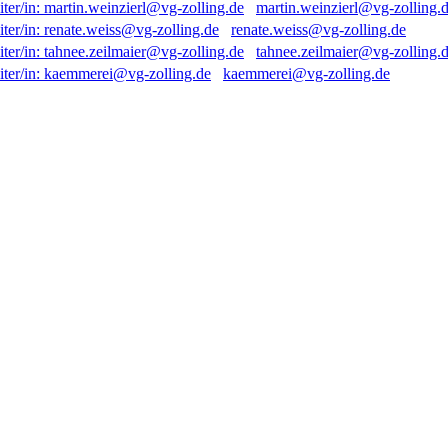
martin.weinzierl@vg-zolling.
renate.weiss@vg-zolling.de
tahnee.zeilmaier@vg-zolling.
kaemmerei@vg-zolling.de