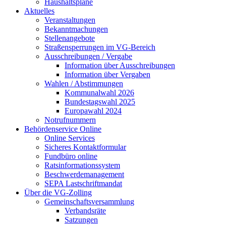
Haushaltspläne
Aktuelles
Veranstaltungen
Bekanntmachungen
Stellenangebote
Straßensperrungen im VG-Bereich
Ausschreibungen / Vergabe
Information über Ausschreibungen
Information über Vergaben
Wahlen / Abstimmungen
Kommunalwahl 2026
Bundestagswahl 2025
Europawahl 2024
Notrufnummern
Behördenservice Online
Online Services
Sicheres Kontaktformular
Fundbüro online
Ratsinformationssystem
Beschwerdemanagement
SEPA Lastschriftmandat
Über die VG-Zolling
Gemeinschaftsversammlung
Verbandsräte
Satzungen