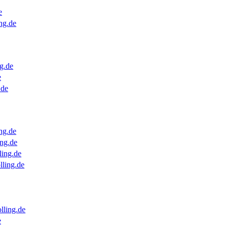
e
ng.de
g.de
e
.de
ng.de
ng.de
ling.de
lling.de
lling.de
e