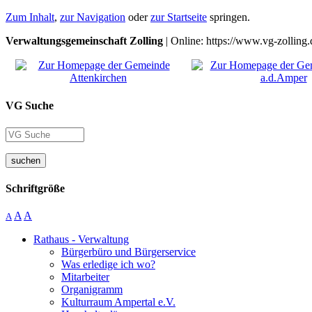
Zum Inhalt
,
zur Navigation
oder
zur Startseite
springen.
Verwaltungsgemeinschaft Zolling
| Online: https://www.vg-zolling.
VG Suche
suchen
Schriftgröße
A
A
A
Rathaus - Verwaltung
Bürgerbüro und Bürgerservice
Was erledige ich wo?
Mitarbeiter
Organigramm
Kulturraum Ampertal e.V.