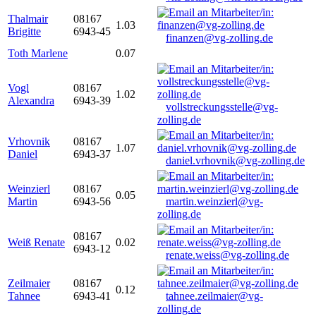
Thalmair
08167
1.03
Brigitte
6943-45
finanzen@vg-zolling.de
Toth Marlene
0.07
Vogl
08167
1.02
Alexandra
6943-39
vollstreckungsstelle@vg-
zolling.de
Vrhovnik
08167
1.07
Daniel
6943-37
daniel.vrhovnik@vg-zolling.de
Weinzierl
08167
0.05
Martin
6943-56
martin.weinzierl@vg-
zolling.de
08167
Weiß Renate
0.02
6943-12
renate.weiss@vg-zolling.de
Zeilmaier
08167
0.12
Tahnee
6943-41
tahnee.zeilmaier@vg-
zolling.de