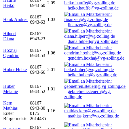
Hauffe
08167
2.09
Heiko
6943-60
heiko.hauffe@vg-zolling.de
08167
Hauk Andrea
1.03
6943-63
finanzen@vg-zolling.de
Hilpert
08167
Diana
6943-23
diana.hilpert@vg-zolling.de
Hoxhaj
08167
1.06
Qendrim
6943-53
qendrim.hoxhaj@vg-zolling.de
08167
Huber Heike
2.01
6943-66
heike.huber@vg-zolling.de
Huber
08167
1.01
Melanie
6943-52
gebuehren.steuern@vg-
zolling.de
Kern
08167
Mathias
6943-30
1.16
Erster
0175
mathias.kern@vg-zolling.de
Bürgermeister
2614485
08167