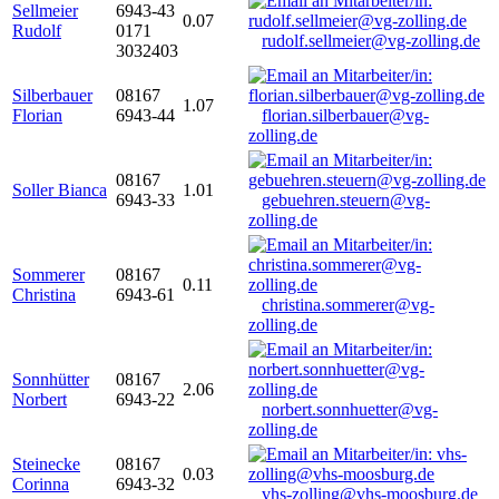
Sellmeier
6943-43
0.07
Rudolf
0171
rudolf.sellmeier@vg-zolling.de
3032403
Silberbauer
08167
1.07
Florian
6943-44
florian.silberbauer@vg-
zolling.de
08167
Soller Bianca
1.01
6943-33
gebuehren.steuern@vg-
zolling.de
Sommerer
08167
0.11
Christina
6943-61
christina.sommerer@vg-
zolling.de
Sonnhütter
08167
2.06
Norbert
6943-22
norbert.sonnhuetter@vg-
zolling.de
Steinecke
08167
0.03
Corinna
6943-32
vhs-zolling@vhs-moosburg.de