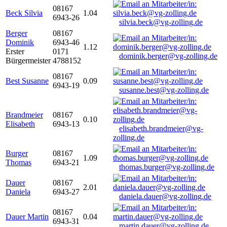
08167
Beck Silvia
1.04
6943-26
silvia.beck@vg-zolling.de
Berger
08167
Dominik
6943-46
1.12
Erster
0171
dominik.berger@vg-zolling.de
Bürgermeister
4788152
08167
Best Susanne
0.09
6943-19
susanne.best@vg-zolling.de
Brandmeier
08167
0.10
Elisabeth
6943-13
elisabeth.brandmeier@vg-
zolling.de
Burger
08167
1.09
Thomas
6943-21
thomas.burger@vg-zolling.de
Dauer
08167
2.01
Daniela
6943-27
daniela.dauer@vg-zolling.de
08167
Dauer Martin
0.04
6943-31
martin.dauer@vg-zolling.de