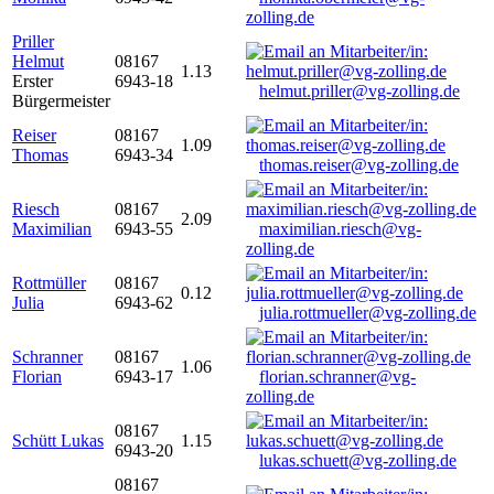
zolling.de
Priller
Helmut
08167
1.13
Erster
6943-18
helmut.priller@vg-zolling.de
Bürgermeister
Reiser
08167
1.09
Thomas
6943-34
thomas.reiser@vg-zolling.de
Riesch
08167
2.09
Maximilian
6943-55
maximilian.riesch@vg-
zolling.de
Rottmüller
08167
0.12
Julia
6943-62
julia.rottmueller@vg-zolling.de
Schranner
08167
1.06
Florian
6943-17
florian.schranner@vg-
zolling.de
08167
Schütt Lukas
1.15
6943-20
lukas.schuett@vg-zolling.de
08167