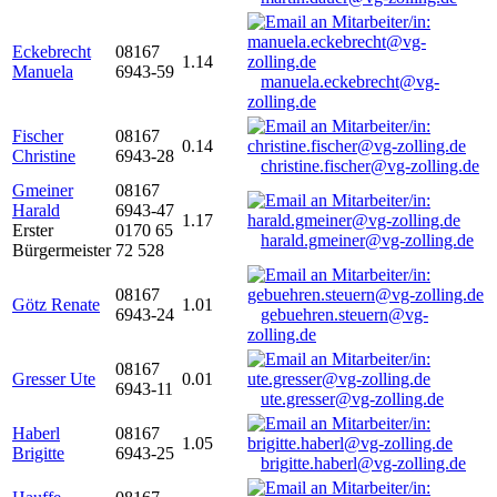
Eckebrecht
08167
1.14
Manuela
6943-59
manuela.eckebrecht@vg-
zolling.de
Fischer
08167
0.14
Christine
6943-28
christine.fischer@vg-zolling.de
Gmeiner
08167
Harald
6943-47
1.17
Erster
0170 65
harald.gmeiner@vg-zolling.de
Bürgermeister
72 528
08167
Götz Renate
1.01
6943-24
gebuehren.steuern@vg-
zolling.de
08167
Gresser Ute
0.01
6943-11
ute.gresser@vg-zolling.de
Haberl
08167
1.05
Brigitte
6943-25
brigitte.haberl@vg-zolling.de