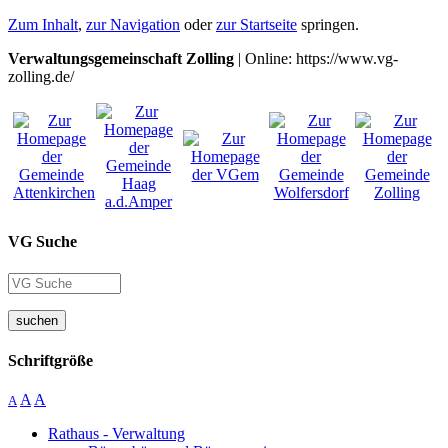
Zum Inhalt
,
zur Navigation
oder
zur Startseite
springen.
Verwaltungsgemeinschaft Zolling
| Online: https://www.vg-
zolling.de/
VG Suche
suchen
Schriftgröße
A
A
A
Rathaus - Verwaltung