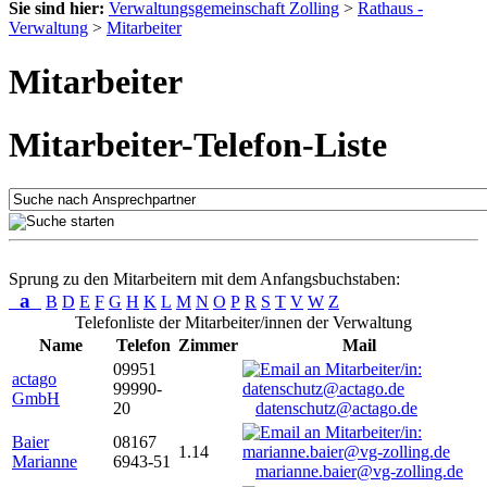
Sie sind hier:
Verwaltungsgemeinschaft Zolling
>
Rathaus -
Verwaltung
>
Mitarbeiter
Mitarbeiter
Mitarbeiter-Telefon-Liste
Sprung zu den Mitarbeitern mit dem Anfangsbuchstaben:
a
B
D
E
F
G
H
K
L
M
N
O
P
R
S
T
V
W
Z
Telefonliste der Mitarbeiter/innen der Verwaltung
Name
Telefon
Zimmer
Mail
09951
actago
99990-
GmbH
20
datenschutz@actago.de
Baier
08167
1.14
Marianne
6943-51
marianne.baier@vg-zolling.de