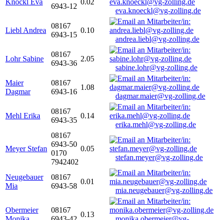
Knöckl Eva
0.02
6943-12
eva.knoeckl@vg-zolling.de
08167
Liebl Andrea
0.10
6943-15
andrea.liebl@vg-zolling.de
08167
Lohr Sabine
2.05
6943-36
sabine.lohr@vg-zolling.de
Maier
08167
1.08
Dagmar
6943-16
dagmar.maier@vg-zolling.de
08167
Mehl Erika
0.14
6943-35
erika.mehl@vg-zolling.de
08167
6943-50
Meyer Stefan
0.05
0170
stefan.meyer@vg-zolling.de
7942402
Neugebauer
08167
0.01
Mia
6943-58
mia.neugebauer@vg-zolling.de
Obermeier
08167
0.13
Monika
6943-42
monika.obermeier@vg-