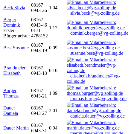
08167
Beck Silvia
1.04
6943-26
silvia.beck@vg-zolling.de
Berger
08167
Dominik
6943-46
1.12
Erster
0171
dominik.berger@vg-zolling.de
Bürgermeister
4788152
08167
Best Susanne
0.09
6943-19
susanne.best@vg-zolling.de
Brandmeier
08167
0.10
Elisabeth
6943-13
elisabeth.brandmeier@vg-
zolling.de
Burger
08167
1.09
Thomas
6943-21
thomas.burger@vg-zolling.de
Dauer
08167
2.01
Daniela
6943-27
daniela.dauer@vg-zolling.de
08167
Dauer Martin
0.04
6943-31
martin.dauer@vg-zolling.de