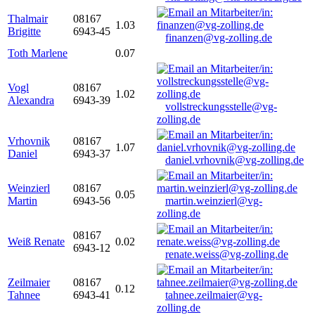
Thalmair
08167
1.03
Brigitte
6943-45
finanzen@vg-zolling.de
Toth Marlene
0.07
Vogl
08167
1.02
Alexandra
6943-39
vollstreckungsstelle@vg-
zolling.de
Vrhovnik
08167
1.07
Daniel
6943-37
daniel.vrhovnik@vg-zolling.de
Weinzierl
08167
0.05
Martin
6943-56
martin.weinzierl@vg-
zolling.de
08167
Weiß Renate
0.02
6943-12
renate.weiss@vg-zolling.de
Zeilmaier
08167
0.12
Tahnee
6943-41
tahnee.zeilmaier@vg-
zolling.de