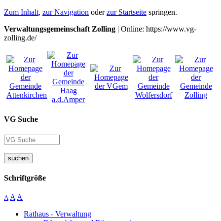
Zum Inhalt
,
zur Navigation
oder
zur Startseite
springen.
Verwaltungsgemeinschaft Zolling
| Online: https://www.vg-
zolling.de/
VG Suche
suchen
Schriftgröße
A
A
A
Rathaus - Verwaltung