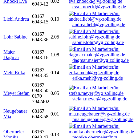
Knöckl Eva
0.02
6943-12
eva.knoeckl@vg-zolling.de
08167
Liebl Andrea
0.10
6943-15
andrea.liebl@vg-zolling.de
08167
Lohr Sabine
2.05
6943-36
sabine.lohr@vg-zolling.de
Maier
08167
1.08
Dagmar
6943-16
dagmar.maier@vg-zolling.de
08167
Mehl Erika
0.14
6943-35
erika.mehl@vg-zolling.de
08167
6943-50
Meyer Stefan
0.05
0170
stefan.meyer@vg-zolling.de
7942402
Neugebauer
08167
0.01
Mia
6943-58
mia.neugebauer@vg-zolling.de
Obermeier
08167
0.13
Monika
6943-42
monika.obermeier@vg-