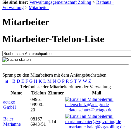
Sie sind hier:
Verwaltungsgemeinschaft Zolling
>
Rathaus -
Verwaltung
>
Mitarbeiter
Mitarbeiter
Mitarbeiter-Telefon-Liste
Sprung zu den Mitarbeitern mit dem Anfangsbuchstaben:
a
B
D
E
F
G
H
K
L
M
N
O
P
R
S
T
V
W
Z
Telefonliste der Mitarbeiter/innen der Verwaltung
Name
Telefon
Zimmer
Mail
09951
actago
99990-
GmbH
20
datenschutz@actago.de
Baier
08167
1.14
Marianne
6943-51
marianne.baier@vg-zolling.de