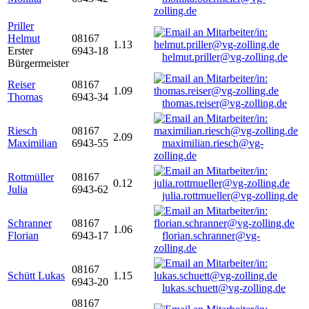
zolling.de
Priller
Helmut
08167
1.13
Erster
6943-18
helmut.priller@vg-zolling.de
Bürgermeister
Reiser
08167
1.09
Thomas
6943-34
thomas.reiser@vg-zolling.de
Riesch
08167
2.09
Maximilian
6943-55
maximilian.riesch@vg-
zolling.de
Rottmüller
08167
0.12
Julia
6943-62
julia.rottmueller@vg-zolling.de
Schranner
08167
1.06
Florian
6943-17
florian.schranner@vg-
zolling.de
08167
Schütt Lukas
1.15
6943-20
lukas.schuett@vg-zolling.de
08167