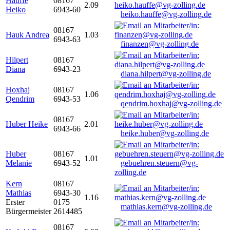
Hauffe
08167
2.09
Heiko
6943-60
heiko.hauffe@vg-zolling.de
08167
Hauk Andrea
1.03
6943-63
finanzen@vg-zolling.de
Hilpert
08167
Diana
6943-23
diana.hilpert@vg-zolling.de
Hoxhaj
08167
1.06
Qendrim
6943-53
qendrim.hoxhaj@vg-zolling.de
08167
Huber Heike
2.01
6943-66
heike.huber@vg-zolling.de
Huber
08167
1.01
Melanie
6943-52
gebuehren.steuern@vg-
zolling.de
Kern
08167
Mathias
6943-30
1.16
Erster
0175
mathias.kern@vg-zolling.de
Bürgermeister
2614485
08167