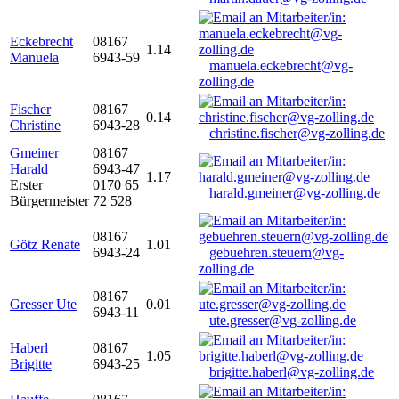
Eckebrecht
08167
1.14
Manuela
6943-59
manuela.eckebrecht@vg-
zolling.de
Fischer
08167
0.14
Christine
6943-28
christine.fischer@vg-zolling.de
Gmeiner
08167
Harald
6943-47
1.17
Erster
0170 65
harald.gmeiner@vg-zolling.de
Bürgermeister
72 528
08167
Götz Renate
1.01
6943-24
gebuehren.steuern@vg-
zolling.de
08167
Gresser Ute
0.01
6943-11
ute.gresser@vg-zolling.de
Haberl
08167
1.05
Brigitte
6943-25
brigitte.haberl@vg-zolling.de