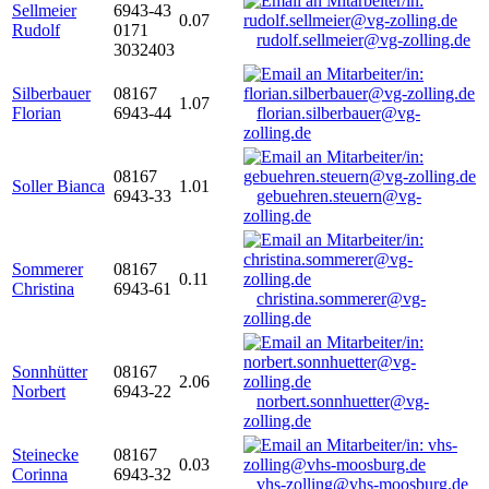
Sellmeier
6943-43
0.07
Rudolf
0171
rudolf.sellmeier@vg-zolling.de
3032403
Silberbauer
08167
1.07
Florian
6943-44
florian.silberbauer@vg-
zolling.de
08167
Soller Bianca
1.01
6943-33
gebuehren.steuern@vg-
zolling.de
Sommerer
08167
0.11
Christina
6943-61
christina.sommerer@vg-
zolling.de
Sonnhütter
08167
2.06
Norbert
6943-22
norbert.sonnhuetter@vg-
zolling.de
Steinecke
08167
0.03
Corinna
6943-32
vhs-zolling@vhs-moosburg.de