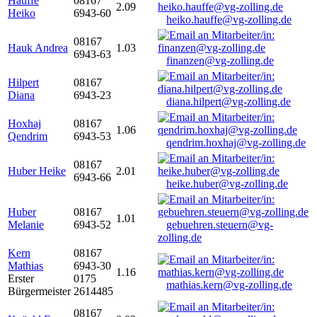
Hauffe
08167
2.09
Heiko
6943-60
heiko.hauffe@vg-zolling.de
08167
Hauk Andrea
1.03
6943-63
finanzen@vg-zolling.de
Hilpert
08167
Diana
6943-23
diana.hilpert@vg-zolling.de
Hoxhaj
08167
1.06
Qendrim
6943-53
qendrim.hoxhaj@vg-zolling.de
08167
Huber Heike
2.01
6943-66
heike.huber@vg-zolling.de
Huber
08167
1.01
Melanie
6943-52
gebuehren.steuern@vg-
zolling.de
Kern
08167
Mathias
6943-30
1.16
Erster
0175
mathias.kern@vg-zolling.de
Bürgermeister
2614485
08167