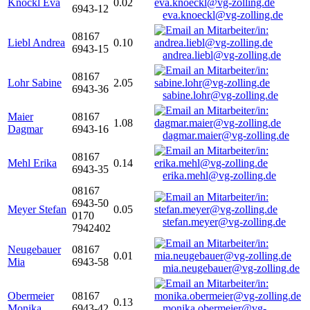
Knöckl Eva
0.02
6943-12
eva.knoeckl@vg-zolling.de
08167
Liebl Andrea
0.10
6943-15
andrea.liebl@vg-zolling.de
08167
Lohr Sabine
2.05
6943-36
sabine.lohr@vg-zolling.de
Maier
08167
1.08
Dagmar
6943-16
dagmar.maier@vg-zolling.de
08167
Mehl Erika
0.14
6943-35
erika.mehl@vg-zolling.de
08167
6943-50
Meyer Stefan
0.05
0170
stefan.meyer@vg-zolling.de
7942402
Neugebauer
08167
0.01
Mia
6943-58
mia.neugebauer@vg-zolling.de
Obermeier
08167
0.13
Monika
6943-42
monika.obermeier@vg-