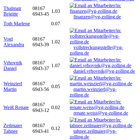
Thalmair
08167
1.03
Brigitte
6943-45
finanzen@vg-zolling.de
Toth Marlene
0.07
Vogl
08167
1.02
Alexandra
6943-39
vollstreckungsstelle@vg-
zolling.de
Vrhovnik
08167
1.07
Daniel
6943-37
daniel.vrhovnik@vg-zolling.de
Weinzierl
08167
0.05
Martin
6943-56
martin.weinzierl@vg-
zolling.de
08167
Weiß Renate
0.02
6943-12
renate.weiss@vg-zolling.de
Zeilmaier
08167
0.12
Tahnee
6943-41
tahnee.zeilmaier@vg-
zolling.de