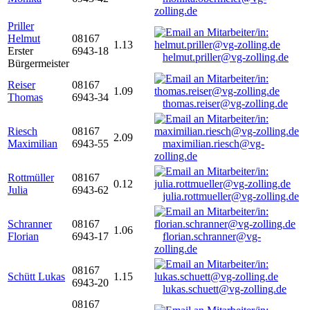
zolling.de
Priller
Helmut
08167
1.13
Erster
6943-18
helmut.priller@vg-zolling.de
Bürgermeister
Reiser
08167
1.09
Thomas
6943-34
thomas.reiser@vg-zolling.de
Riesch
08167
2.09
Maximilian
6943-55
maximilian.riesch@vg-
zolling.de
Rottmüller
08167
0.12
Julia
6943-62
julia.rottmueller@vg-zolling.de
Schranner
08167
1.06
Florian
6943-17
florian.schranner@vg-
zolling.de
08167
Schütt Lukas
1.15
6943-20
lukas.schuett@vg-zolling.de
08167