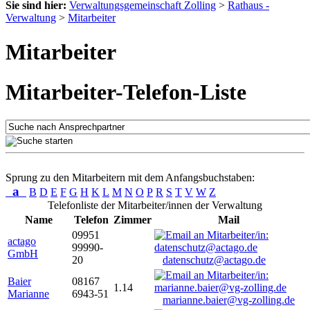
Sie sind hier:
Verwaltungsgemeinschaft Zolling
>
Rathaus -
Verwaltung
>
Mitarbeiter
Mitarbeiter
Mitarbeiter-Telefon-Liste
Sprung zu den Mitarbeitern mit dem Anfangsbuchstaben:
a
B
D
E
F
G
H
K
L
M
N
O
P
R
S
T
V
W
Z
Telefonliste der Mitarbeiter/innen der Verwaltung
Name
Telefon
Zimmer
Mail
09951
actago
99990-
GmbH
20
datenschutz@actago.de
Baier
08167
1.14
Marianne
6943-51
marianne.baier@vg-zolling.de