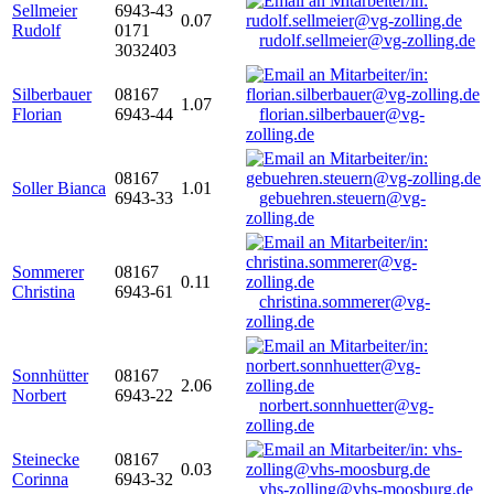
Sellmeier
6943-43
0.07
Rudolf
0171
rudolf.sellmeier@vg-zolling.de
3032403
Silberbauer
08167
1.07
Florian
6943-44
florian.silberbauer@vg-
zolling.de
08167
Soller Bianca
1.01
6943-33
gebuehren.steuern@vg-
zolling.de
Sommerer
08167
0.11
Christina
6943-61
christina.sommerer@vg-
zolling.de
Sonnhütter
08167
2.06
Norbert
6943-22
norbert.sonnhuetter@vg-
zolling.de
Steinecke
08167
0.03
Corinna
6943-32
vhs-zolling@vhs-moosburg.de