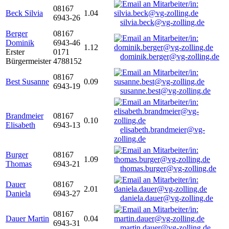
08167
Beck Silvia
1.04
6943-26
silvia.beck@vg-zolling.de
Berger
08167
Dominik
6943-46
1.12
Erster
0171
dominik.berger@vg-zolling.de
Bürgermeister
4788152
08167
Best Susanne
0.09
6943-19
susanne.best@vg-zolling.de
Brandmeier
08167
0.10
Elisabeth
6943-13
elisabeth.brandmeier@vg-
zolling.de
Burger
08167
1.09
Thomas
6943-21
thomas.burger@vg-zolling.de
Dauer
08167
2.01
Daniela
6943-27
daniela.dauer@vg-zolling.de
08167
Dauer Martin
0.04
6943-31
martin.dauer@vg-zolling.de