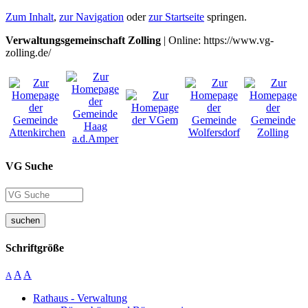
Zum Inhalt
,
zur Navigation
oder
zur Startseite
springen.
Verwaltungsgemeinschaft Zolling
| Online: https://www.vg-
zolling.de/
VG Suche
suchen
Schriftgröße
A
A
A
Rathaus - Verwaltung