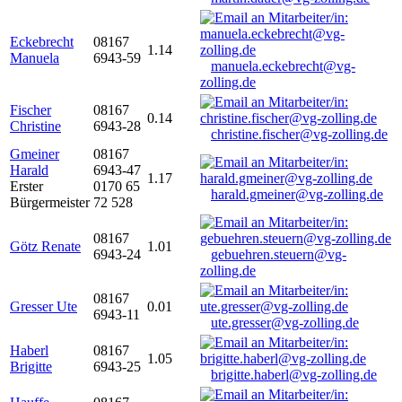
Eckebrecht
08167
1.14
Manuela
6943-59
manuela.eckebrecht@vg-
zolling.de
Fischer
08167
0.14
Christine
6943-28
christine.fischer@vg-zolling.de
Gmeiner
08167
Harald
6943-47
1.17
Erster
0170 65
harald.gmeiner@vg-zolling.de
Bürgermeister
72 528
08167
Götz Renate
1.01
6943-24
gebuehren.steuern@vg-
zolling.de
08167
Gresser Ute
0.01
6943-11
ute.gresser@vg-zolling.de
Haberl
08167
1.05
Brigitte
6943-25
brigitte.haberl@vg-zolling.de