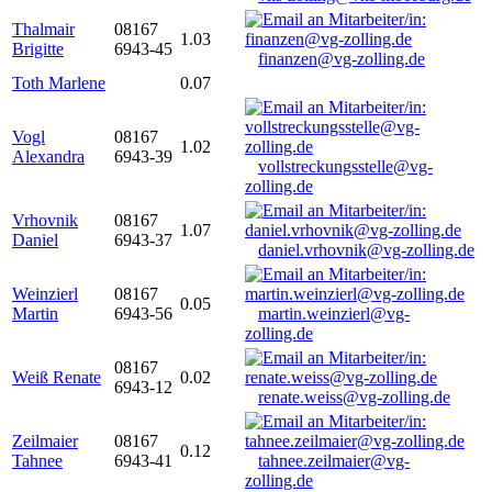
Thalmair
08167
1.03
Brigitte
6943-45
finanzen@vg-zolling.de
Toth Marlene
0.07
Vogl
08167
1.02
Alexandra
6943-39
vollstreckungsstelle@vg-
zolling.de
Vrhovnik
08167
1.07
Daniel
6943-37
daniel.vrhovnik@vg-zolling.de
Weinzierl
08167
0.05
Martin
6943-56
martin.weinzierl@vg-
zolling.de
08167
Weiß Renate
0.02
6943-12
renate.weiss@vg-zolling.de
Zeilmaier
08167
0.12
Tahnee
6943-41
tahnee.zeilmaier@vg-
zolling.de