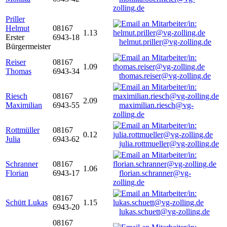
zolling.de
Priller
Helmut
08167
1.13
Erster
6943-18
helmut.priller@vg-zolling.de
Bürgermeister
Reiser
08167
1.09
Thomas
6943-34
thomas.reiser@vg-zolling.de
Riesch
08167
2.09
Maximilian
6943-55
maximilian.riesch@vg-
zolling.de
Rottmüller
08167
0.12
Julia
6943-62
julia.rottmueller@vg-zolling.de
Schranner
08167
1.06
Florian
6943-17
florian.schranner@vg-
zolling.de
08167
Schütt Lukas
1.15
6943-20
lukas.schuett@vg-zolling.de
08167