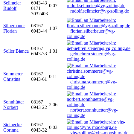
Sellmeier
6943-43
0.07
Rudolf
0171
rudolf.sellmeier@vg-zolling.de
3032403
Silberbauer
08167
1.07
Florian
6943-44
florian.silberbauer@vg-
zolling.de
08167
Soller Bianca
1.01
6943-33
gebuehren.steuern@vg-
zolling.de
Sommerer
08167
0.11
Christina
6943-61
christina.sommerer@vg-
zolling.de
Sonnhütter
08167
2.06
Norbert
6943-22
norbert.sonnhuetter@vg-
zolling.de
Steinecke
08167
0.03
Corinna
6943-32
vhs-zolling@vhs-moosburg.de