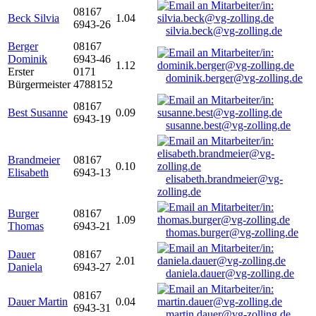
08167
Beck Silvia
1.04
6943-26
silvia.beck@vg-zolling.de
Berger
08167
Dominik
6943-46
1.12
Erster
0171
dominik.berger@vg-zolling.de
Bürgermeister
4788152
08167
Best Susanne
0.09
6943-19
susanne.best@vg-zolling.de
Brandmeier
08167
0.10
Elisabeth
6943-13
elisabeth.brandmeier@vg-
zolling.de
Burger
08167
1.09
Thomas
6943-21
thomas.burger@vg-zolling.de
Dauer
08167
2.01
Daniela
6943-27
daniela.dauer@vg-zolling.de
08167
Dauer Martin
0.04
6943-31
martin.dauer@vg-zolling.de