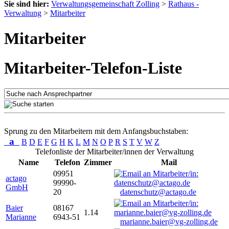
Sie sind hier:
Verwaltungsgemeinschaft Zolling
>
Rathaus -
Verwaltung
>
Mitarbeiter
Mitarbeiter
Mitarbeiter-Telefon-Liste
Sprung zu den Mitarbeitern mit dem Anfangsbuchstaben:
a
B
D
E
F
G
H
K
L
M
N
O
P
R
S
T
V
W
Z
Telefonliste der Mitarbeiter/innen der Verwaltung
Name
Telefon
Zimmer
Mail
09951
actago
99990-
GmbH
20
datenschutz@actago.de
Baier
08167
1.14
Marianne
6943-51
marianne.baier@vg-zolling.de