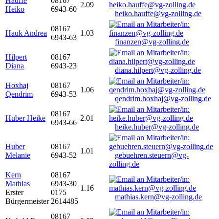
Hauffe
08167
2.09
Heiko
6943-60
heiko.hauffe@vg-zolling.de
08167
Hauk Andrea
1.03
6943-63
finanzen@vg-zolling.de
Hilpert
08167
Diana
6943-23
diana.hilpert@vg-zolling.de
Hoxhaj
08167
1.06
Qendrim
6943-53
qendrim.hoxhaj@vg-zolling.de
08167
Huber Heike
2.01
6943-66
heike.huber@vg-zolling.de
Huber
08167
1.01
Melanie
6943-52
gebuehren.steuern@vg-
zolling.de
Kern
08167
Mathias
6943-30
1.16
Erster
0175
mathias.kern@vg-zolling.de
Bürgermeister
2614485
08167