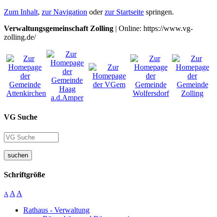
Zum Inhalt
,
zur Navigation
oder
zur Startseite
springen.
Verwaltungsgemeinschaft Zolling
| Online: https://www.vg-
zolling.de/
VG Suche
suchen
Schriftgröße
A
A
A
Rathaus - Verwaltung