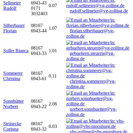
Sellmeier
6943-43
0.07
Rudolf
0171
rudolf.sellmeier@vg-zolling.de
3032403
Silberbauer
08167
1.07
Florian
6943-44
florian.silberbauer@vg-
zolling.de
08167
Soller Bianca
1.01
6943-33
gebuehren.steuern@vg-
zolling.de
Sommerer
08167
0.11
Christina
6943-61
christina.sommerer@vg-
zolling.de
Sonnhütter
08167
2.06
Norbert
6943-22
norbert.sonnhuetter@vg-
zolling.de
Steinecke
08167
0.03
Corinna
6943-32
vhs-zolling@vhs-moosburg.de