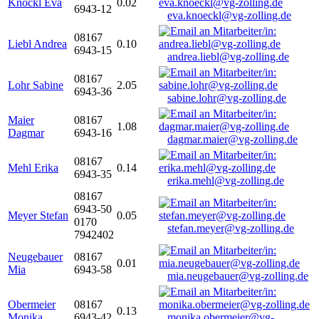
Knöckl Eva
0.02
6943-12
eva.knoeckl@vg-zolling.de
08167
Liebl Andrea
0.10
6943-15
andrea.liebl@vg-zolling.de
08167
Lohr Sabine
2.05
6943-36
sabine.lohr@vg-zolling.de
Maier
08167
1.08
Dagmar
6943-16
dagmar.maier@vg-zolling.de
08167
Mehl Erika
0.14
6943-35
erika.mehl@vg-zolling.de
08167
6943-50
Meyer Stefan
0.05
0170
stefan.meyer@vg-zolling.de
7942402
Neugebauer
08167
0.01
Mia
6943-58
mia.neugebauer@vg-zolling.de
Obermeier
08167
0.13
Monika
6943-42
monika.obermeier@vg-