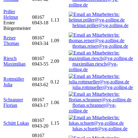
zolling.de
Priller
Helmut
08167
1.13
Erster
6943-18
helmut.priller@vg-zolling.de
Bürgermeister
Reiser
08167
1.09
Thomas
6943-34
thomas.reiser@vg-zolling.de
Riesch
08167
2.09
Maximilian
6943-55
maximilian.riesch@vg-
zolling.de
Rottmüller
08167
0.12
Julia
6943-62
julia.rottmueller@vg-zolling.de
Schranner
08167
1.06
Florian
6943-17
florian.schranner@vg-
zolling.de
08167
Schütt Lukas
1.15
6943-20
lukas.schuett@vg-zolling.de
08167