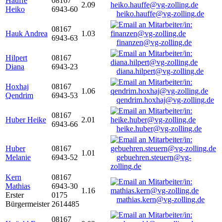
Hauffe
08167
2.09
Heiko
6943-60
heiko.hauffe@vg-zolling.de
08167
Hauk Andrea
1.03
6943-63
finanzen@vg-zolling.de
Hilpert
08167
Diana
6943-23
diana.hilpert@vg-zolling.de
Hoxhaj
08167
1.06
Qendrim
6943-53
qendrim.hoxhaj@vg-zolling.de
08167
Huber Heike
2.01
6943-66
heike.huber@vg-zolling.de
Huber
08167
1.01
Melanie
6943-52
gebuehren.steuern@vg-
zolling.de
Kern
08167
Mathias
6943-30
1.16
Erster
0175
mathias.kern@vg-zolling.de
Bürgermeister
2614485
08167