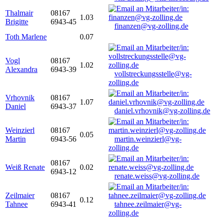
Thalmair
08167
1.03
Brigitte
6943-45
finanzen@vg-zolling.de
Toth Marlene
0.07
Vogl
08167
1.02
Alexandra
6943-39
vollstreckungsstelle@vg-
zolling.de
Vrhovnik
08167
1.07
Daniel
6943-37
daniel.vrhovnik@vg-zolling.de
Weinzierl
08167
0.05
Martin
6943-56
martin.weinzierl@vg-
zolling.de
08167
Weiß Renate
0.02
6943-12
renate.weiss@vg-zolling.de
Zeilmaier
08167
0.12
Tahnee
6943-41
tahnee.zeilmaier@vg-
zolling.de