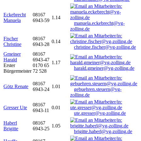
Eckebrecht
08167
1.14
Manuela
6943-59
manuela.eckebrecht@vg-
zolling.de
Fischer
08167
0.14
Christine
6943-28
christine.fischer@vg-zolling.de
Gmeiner
08167
Harald
6943-47
1.17
Erster
0170 65
harald.gmeiner@vg-zolling.de
Bürgermeister
72 528
08167
Götz Renate
1.01
6943-24
gebuehren.steuern@vg-
zolling.de
08167
Gresser Ute
0.01
6943-11
ute.gresser@vg-zolling.de
Haberl
08167
1.05
Brigitte
6943-25
brigitte.haberl@vg-zolling.de