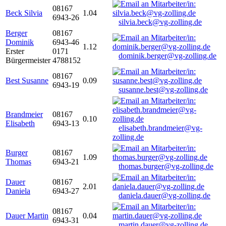
08167
Beck Silvia
1.04
6943-26
silvia.beck@vg-zolling.de
Berger
08167
Dominik
6943-46
1.12
Erster
0171
dominik.berger@vg-zolling.de
Bürgermeister
4788152
08167
Best Susanne
0.09
6943-19
susanne.best@vg-zolling.de
Brandmeier
08167
0.10
Elisabeth
6943-13
elisabeth.brandmeier@vg-
zolling.de
Burger
08167
1.09
Thomas
6943-21
thomas.burger@vg-zolling.de
Dauer
08167
2.01
Daniela
6943-27
daniela.dauer@vg-zolling.de
08167
Dauer Martin
0.04
6943-31
martin.dauer@vg-zolling.de