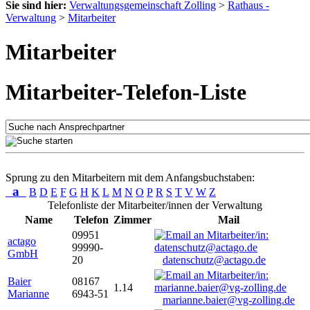
Sie sind hier:
Verwaltungsgemeinschaft Zolling
>
Rathaus -
Verwaltung
>
Mitarbeiter
Mitarbeiter
Mitarbeiter-Telefon-Liste
Sprung zu den Mitarbeitern mit dem Anfangsbuchstaben:
a
B
D
E
F
G
H
K
L
M
N
O
P
R
S
T
V
W
Z
Telefonliste der Mitarbeiter/innen der Verwaltung
Name
Telefon
Zimmer
Mail
09951
actago
99990-
GmbH
20
datenschutz@actago.de
Baier
08167
1.14
Marianne
6943-51
marianne.baier@vg-zolling.de