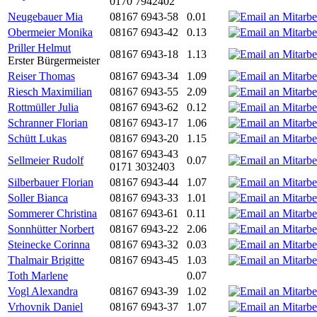
0170 7942402
Neugebauer Mia
08167 6943-58
0.01
Obermeier Monika
08167 6943-42
0.13
Priller Helmut
08167 6943-18
1.13
Erster Bürgermeister
Reiser Thomas
08167 6943-34
1.09
Riesch Maximilian
08167 6943-55
2.09
Rottmüller Julia
08167 6943-62
0.12
Schranner Florian
08167 6943-17
1.06
Schütt Lukas
08167 6943-20
1.15
08167 6943-43
Sellmeier Rudolf
0.07
0171 3032403
Silberbauer Florian
08167 6943-44
1.07
Soller Bianca
08167 6943-33
1.01
Sommerer Christina
08167 6943-61
0.11
Sonnhütter Norbert
08167 6943-22
2.06
Steinecke Corinna
08167 6943-32
0.03
Thalmair Brigitte
08167 6943-45
1.03
Toth Marlene
0.07
Vogl Alexandra
08167 6943-39
1.02
Vrhovnik Daniel
08167 6943-37
1.07