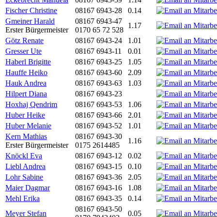
Fischer Christine
08167 6943-28
0.14
Gmeiner Harald
08167 6943-47
1.17
Erster Bürgermeister
0170 65 72 528
Götz Renate
08167 6943-24
1.01
Gresser Ute
08167 6943-11
0.01
Haberl Brigitte
08167 6943-25
1.05
Hauffe Heiko
08167 6943-60
2.09
Hauk Andrea
08167 6943-63
1.03
Hilpert Diana
08167 6943-23
Hoxhaj Qendrim
08167 6943-53
1.06
Huber Heike
08167 6943-66
2.01
Huber Melanie
08167 6943-52
1.01
Kern Mathias
08167 6943-30
1.16
Erster Bürgermeister
0175 2614485
Knöckl Eva
08167 6943-12
0.02
Liebl Andrea
08167 6943-15
0.10
Lohr Sabine
08167 6943-36
2.05
Maier Dagmar
08167 6943-16
1.08
Mehl Erika
08167 6943-35
0.14
08167 6943-50
Meyer Stefan
0.05