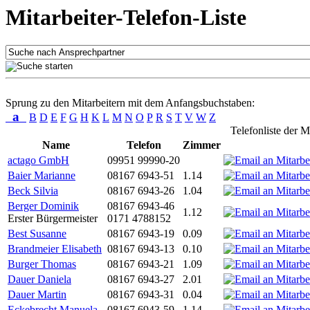
Mitarbeiter-Telefon-Liste
Sprung zu den Mitarbeitern mit dem Anfangsbuchstaben:
a
B
D
E
F
G
H
K
L
M
N
O
P
R
S
T
V
W
Z
Telefonliste der M
Name
Telefon
Zimmer
actago GmbH
09951 99990-20
Baier Marianne
08167 6943-51
1.14
Beck Silvia
08167 6943-26
1.04
Berger Dominik
08167 6943-46
1.12
Erster Bürgermeister
0171 4788152
Best Susanne
08167 6943-19
0.09
Brandmeier Elisabeth
08167 6943-13
0.10
Burger Thomas
08167 6943-21
1.09
Dauer Daniela
08167 6943-27
2.01
Dauer Martin
08167 6943-31
0.04
Eckebrecht Manuela
08167 6943-59
1.14