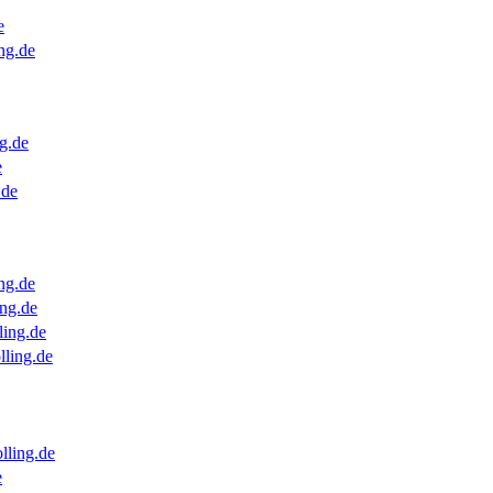
e
ng.de
g.de
e
.de
ng.de
ng.de
ling.de
lling.de
lling.de
e