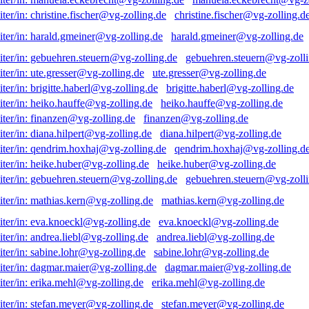
christine.fischer@vg-zolling.d
harald.gmeiner@vg-zolling.de
gebuehren.steuern@vg-zolli
ute.gresser@vg-zolling.de
brigitte.haberl@vg-zolling.de
heiko.hauffe@vg-zolling.de
finanzen@vg-zolling.de
diana.hilpert@vg-zolling.de
qendrim.hoxhaj@vg-zolling.d
heike.huber@vg-zolling.de
gebuehren.steuern@vg-zolli
mathias.kern@vg-zolling.de
eva.knoeckl@vg-zolling.de
andrea.liebl@vg-zolling.de
sabine.lohr@vg-zolling.de
dagmar.maier@vg-zolling.de
erika.mehl@vg-zolling.de
stefan.meyer@vg-zolling.de