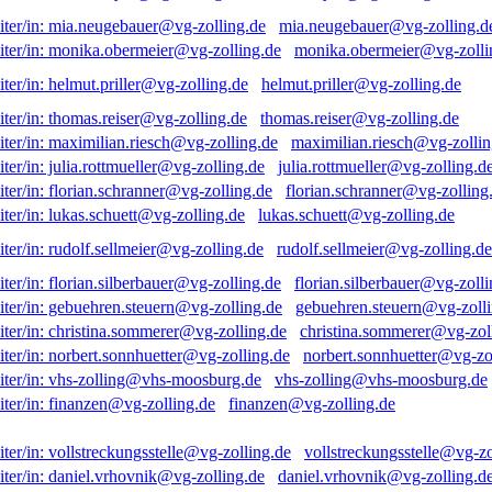
mia.neugebauer@vg-zolling.d
monika.obermeier@vg-zolli
helmut.priller@vg-zolling.de
thomas.reiser@vg-zolling.de
maximilian.riesch@vg-zollin
julia.rottmueller@vg-zolling.d
florian.schranner@vg-zolling
lukas.schuett@vg-zolling.de
rudolf.sellmeier@vg-zolling.de
florian.silberbauer@vg-zolli
gebuehren.steuern@vg-zolli
christina.sommerer@vg-zol
norbert.sonnhuetter@vg-zo
vhs-zolling@vhs-moosburg.de
finanzen@vg-zolling.de
vollstreckungsstelle@vg-zo
daniel.vrhovnik@vg-zolling.d