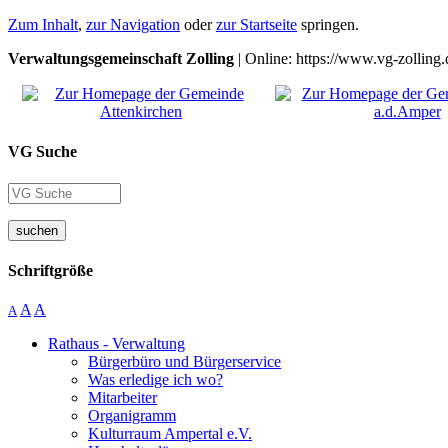
Zum Inhalt
,
zur Navigation
oder
zur Startseite
springen.
Verwaltungsgemeinschaft Zolling
| Online: https://www.vg-zolling.
VG Suche
suchen
Schriftgröße
A
A
A
Rathaus - Verwaltung
Bürgerbüro und Bürgerservice
Was erledige ich wo?
Mitarbeiter
Organigramm
Kulturraum Ampertal e.V.