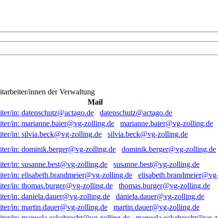
itarbeiter/innen der Verwaltung
Mail
datenschutz@actago.de
marianne.baier@vg-zolling.de
silvia.beck@vg-zolling.de
dominik.berger@vg-zolling.de
susanne.best@vg-zolling.de
elisabeth.brandmeier@vg-
thomas.burger@vg-zolling.de
daniela.dauer@vg-zolling.de
martin.dauer@vg-zolling.de
manuela.eckebrecht@vg-zo