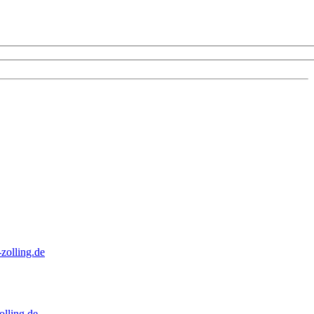
zolling.de
lling.de