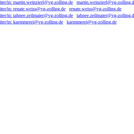
martin.weinzierl@vg-zolling.
renate.weiss@vg-zolling.de
tahnee.zeilmaier@vg-zolling.
kaemmerei@vg-zolling.de