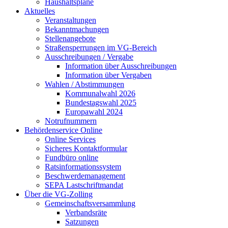
Haushaltspläne
Aktuelles
Veranstaltungen
Bekanntmachungen
Stellenangebote
Straßensperrungen im VG-Bereich
Ausschreibungen / Vergabe
Information über Ausschreibungen
Information über Vergaben
Wahlen / Abstimmungen
Kommunalwahl 2026
Bundestagswahl 2025
Europawahl 2024
Notrufnummern
Behördenservice Online
Online Services
Sicheres Kontaktformular
Fundbüro online
Ratsinformationssystem
Beschwerdemanagement
SEPA Lastschriftmandat
Über die VG-Zolling
Gemeinschaftsversammlung
Verbandsräte
Satzungen