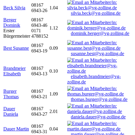
08167
Beck Silvia
1.04
6943-26
silvia.beck@vg-zolling.de
Berger
08167
Dominik
6943-46
1.12
Erster
0171
dominik.berger@vg-zolling.de
Bürgermeister
4788152
08167
Best Susanne
0.09
6943-19
susanne.best@vg-zolling.de
Brandmeier
08167
0.10
Elisabeth
6943-13
elisabeth.brandmeier@vg-
zolling.de
Burger
08167
1.09
Thomas
6943-21
thomas.burger@vg-zolling.de
Dauer
08167
2.01
Daniela
6943-27
daniela.dauer@vg-zolling.de
08167
Dauer Martin
0.04
6943-31
martin.dauer@vg-zolling.de