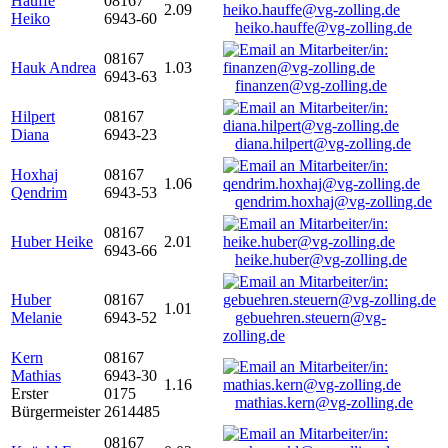
Hauffe
08167
2.09
Heiko
6943-60
heiko.hauffe@vg-zolling.de
08167
Hauk Andrea
1.03
6943-63
finanzen@vg-zolling.de
Hilpert
08167
Diana
6943-23
diana.hilpert@vg-zolling.de
Hoxhaj
08167
1.06
Qendrim
6943-53
qendrim.hoxhaj@vg-zolling.de
08167
Huber Heike
2.01
6943-66
heike.huber@vg-zolling.de
Huber
08167
1.01
Melanie
6943-52
gebuehren.steuern@vg-
zolling.de
Kern
08167
Mathias
6943-30
1.16
Erster
0175
mathias.kern@vg-zolling.de
Bürgermeister
2614485
08167