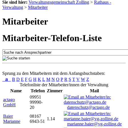
Sie sind hier:
Verwaltungsgemeinschaft Zolling
>
Rathaus -
Verwaltung
>
Mitarbeiter
Mitarbeiter
Mitarbeiter-Telefon-Liste
Sprung zu den Mitarbeitern mit dem Anfangsbuchstaben:
a
B
D
E
F
G
H
K
L
M
N
O
P
R
S
T
V
W
Z
Telefonliste der Mitarbeiter/innen der Verwaltung
Name
Telefon
Zimmer
Mail
09951
actago
99990-
GmbH
20
datenschutz@actago.de
Baier
08167
1.14
Marianne
6943-51
marianne.baier@vg-zolling.de