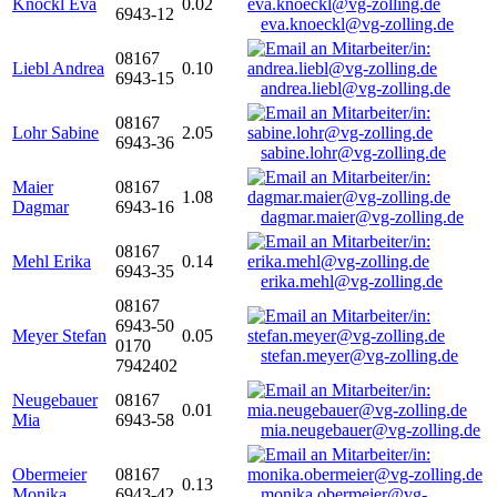
Knöckl Eva
0.02
6943-12
eva.knoeckl@vg-zolling.de
08167
Liebl Andrea
0.10
6943-15
andrea.liebl@vg-zolling.de
08167
Lohr Sabine
2.05
6943-36
sabine.lohr@vg-zolling.de
Maier
08167
1.08
Dagmar
6943-16
dagmar.maier@vg-zolling.de
08167
Mehl Erika
0.14
6943-35
erika.mehl@vg-zolling.de
08167
6943-50
Meyer Stefan
0.05
0170
stefan.meyer@vg-zolling.de
7942402
Neugebauer
08167
0.01
Mia
6943-58
mia.neugebauer@vg-zolling.de
Obermeier
08167
0.13
Monika
6943-42
monika.obermeier@vg-