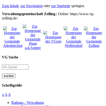
Zum Inhalt
,
zur Navigation
oder
zur Startseite
springen.
Verwaltungsgemeinschaft Zolling
| Online: https://www.vg-
zolling.de/
VG Suche
suchen
Schriftgröße
A
A
A
Rathaus - Verwaltung