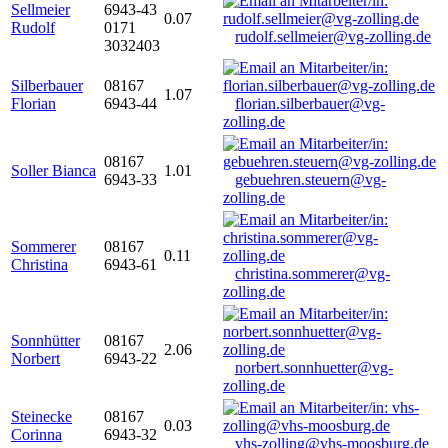
Sellmeier
6943-43
0.07
Rudolf
0171
rudolf.sellmeier@vg-zolling.de
3032403
Silberbauer
08167
1.07
Florian
6943-44
florian.silberbauer@vg-
zolling.de
08167
Soller Bianca
1.01
6943-33
gebuehren.steuern@vg-
zolling.de
Sommerer
08167
0.11
Christina
6943-61
christina.sommerer@vg-
zolling.de
Sonnhütter
08167
2.06
Norbert
6943-22
norbert.sonnhuetter@vg-
zolling.de
Steinecke
08167
0.03
Corinna
6943-32
vhs-zolling@vhs-moosburg.de