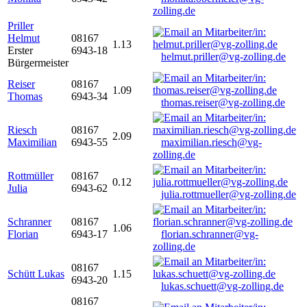
zolling.de
Priller
Helmut
08167
1.13
Erster
6943-18
helmut.priller@vg-zolling.de
Bürgermeister
Reiser
08167
1.09
Thomas
6943-34
thomas.reiser@vg-zolling.de
Riesch
08167
2.09
Maximilian
6943-55
maximilian.riesch@vg-
zolling.de
Rottmüller
08167
0.12
Julia
6943-62
julia.rottmueller@vg-zolling.de
Schranner
08167
1.06
Florian
6943-17
florian.schranner@vg-
zolling.de
08167
Schütt Lukas
1.15
6943-20
lukas.schuett@vg-zolling.de
08167