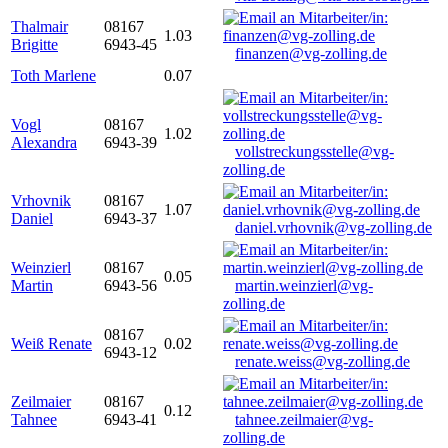
Thalmair
08167
1.03
Brigitte
6943-45
finanzen@vg-zolling.de
Toth Marlene
0.07
Vogl
08167
1.02
Alexandra
6943-39
vollstreckungsstelle@vg-
zolling.de
Vrhovnik
08167
1.07
Daniel
6943-37
daniel.vrhovnik@vg-zolling.de
Weinzierl
08167
0.05
Martin
6943-56
martin.weinzierl@vg-
zolling.de
08167
Weiß Renate
0.02
6943-12
renate.weiss@vg-zolling.de
Zeilmaier
08167
0.12
Tahnee
6943-41
tahnee.zeilmaier@vg-
zolling.de