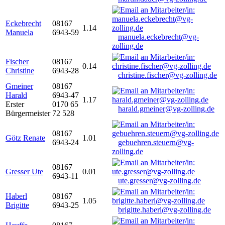
Eckebrecht
08167
1.14
Manuela
6943-59
manuela.eckebrecht@vg-
zolling.de
Fischer
08167
0.14
Christine
6943-28
christine.fischer@vg-zolling.de
Gmeiner
08167
Harald
6943-47
1.17
Erster
0170 65
harald.gmeiner@vg-zolling.de
Bürgermeister
72 528
08167
Götz Renate
1.01
6943-24
gebuehren.steuern@vg-
zolling.de
08167
Gresser Ute
0.01
6943-11
ute.gresser@vg-zolling.de
Haberl
08167
1.05
Brigitte
6943-25
brigitte.haberl@vg-zolling.de