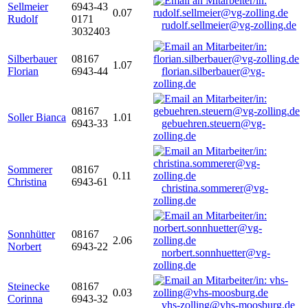
Sellmeier
6943-43
0.07
Rudolf
0171
rudolf.sellmeier@vg-zolling.de
3032403
Silberbauer
08167
1.07
Florian
6943-44
florian.silberbauer@vg-
zolling.de
08167
Soller Bianca
1.01
6943-33
gebuehren.steuern@vg-
zolling.de
Sommerer
08167
0.11
Christina
6943-61
christina.sommerer@vg-
zolling.de
Sonnhütter
08167
2.06
Norbert
6943-22
norbert.sonnhuetter@vg-
zolling.de
Steinecke
08167
0.03
Corinna
6943-32
vhs-zolling@vhs-moosburg.de