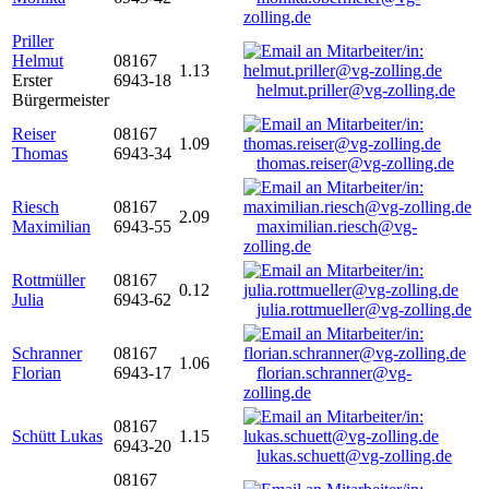
zolling.de
Priller
Helmut
08167
1.13
Erster
6943-18
helmut.priller@vg-zolling.de
Bürgermeister
Reiser
08167
1.09
Thomas
6943-34
thomas.reiser@vg-zolling.de
Riesch
08167
2.09
Maximilian
6943-55
maximilian.riesch@vg-
zolling.de
Rottmüller
08167
0.12
Julia
6943-62
julia.rottmueller@vg-zolling.de
Schranner
08167
1.06
Florian
6943-17
florian.schranner@vg-
zolling.de
08167
Schütt Lukas
1.15
6943-20
lukas.schuett@vg-zolling.de
08167