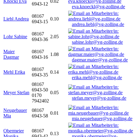
Knöckl Eva
0.02
6943-12
eva.knoeckl@vg-zolling.de
08167
Liebl Andrea
0.10
6943-15
andrea.liebl@vg-zolling.de
08167
Lohr Sabine
2.05
6943-36
sabine.lohr@vg-zolling.de
Maier
08167
1.08
Dagmar
6943-16
dagmar.maier@vg-zolling.de
08167
Mehl Erika
0.14
6943-35
erika.mehl@vg-zolling.de
08167
6943-50
Meyer Stefan
0.05
0170
stefan.meyer@vg-zolling.de
7942402
Neugebauer
08167
0.01
Mia
6943-58
mia.neugebauer@vg-zolling.de
Obermeier
08167
0.13
Monika
6943-42
monika.obermeier@vg-