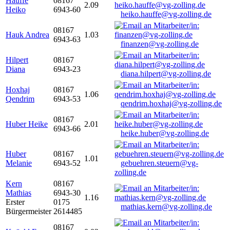
Hauffe
08167
2.09
Heiko
6943-60
heiko.hauffe@vg-zolling.de
08167
Hauk Andrea
1.03
6943-63
finanzen@vg-zolling.de
Hilpert
08167
Diana
6943-23
diana.hilpert@vg-zolling.de
Hoxhaj
08167
1.06
Qendrim
6943-53
qendrim.hoxhaj@vg-zolling.de
08167
Huber Heike
2.01
6943-66
heike.huber@vg-zolling.de
Huber
08167
1.01
Melanie
6943-52
gebuehren.steuern@vg-
zolling.de
Kern
08167
Mathias
6943-30
1.16
Erster
0175
mathias.kern@vg-zolling.de
Bürgermeister
2614485
08167