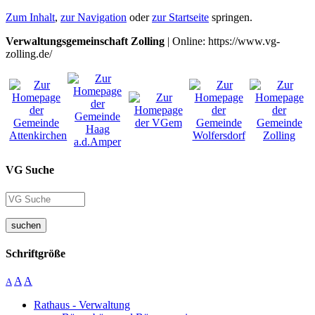
Zum Inhalt
,
zur Navigation
oder
zur Startseite
springen.
Verwaltungsgemeinschaft Zolling
| Online: https://www.vg-
zolling.de/
VG Suche
suchen
Schriftgröße
A
A
A
Rathaus - Verwaltung