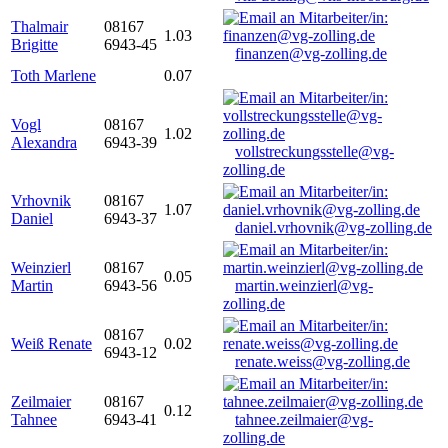
Thalmair
08167
1.03
Brigitte
6943-45
finanzen@vg-zolling.de
Toth Marlene
0.07
Vogl
08167
1.02
Alexandra
6943-39
vollstreckungsstelle@vg-
zolling.de
Vrhovnik
08167
1.07
Daniel
6943-37
daniel.vrhovnik@vg-zolling.de
Weinzierl
08167
0.05
Martin
6943-56
martin.weinzierl@vg-
zolling.de
08167
Weiß Renate
0.02
6943-12
renate.weiss@vg-zolling.de
Zeilmaier
08167
0.12
Tahnee
6943-41
tahnee.zeilmaier@vg-
zolling.de