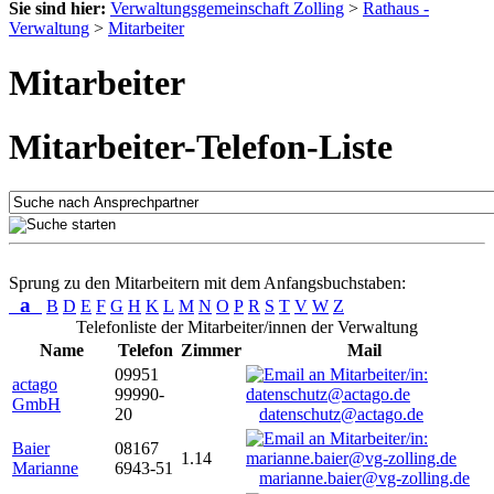
Sie sind hier:
Verwaltungsgemeinschaft Zolling
>
Rathaus -
Verwaltung
>
Mitarbeiter
Mitarbeiter
Mitarbeiter-Telefon-Liste
Sprung zu den Mitarbeitern mit dem Anfangsbuchstaben:
a
B
D
E
F
G
H
K
L
M
N
O
P
R
S
T
V
W
Z
Telefonliste der Mitarbeiter/innen der Verwaltung
Name
Telefon
Zimmer
Mail
09951
actago
99990-
GmbH
20
datenschutz@actago.de
Baier
08167
1.14
Marianne
6943-51
marianne.baier@vg-zolling.de