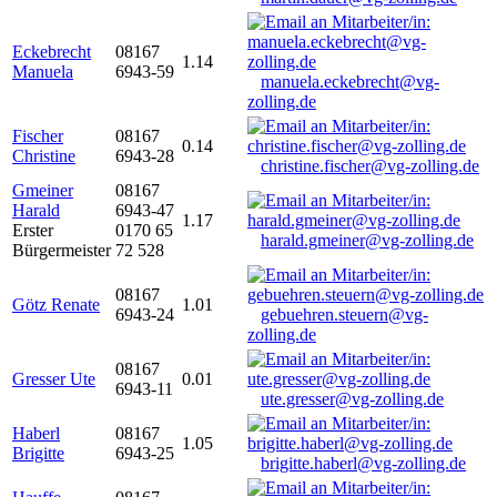
Eckebrecht
08167
1.14
Manuela
6943-59
manuela.eckebrecht@vg-
zolling.de
Fischer
08167
0.14
Christine
6943-28
christine.fischer@vg-zolling.de
Gmeiner
08167
Harald
6943-47
1.17
Erster
0170 65
harald.gmeiner@vg-zolling.de
Bürgermeister
72 528
08167
Götz Renate
1.01
6943-24
gebuehren.steuern@vg-
zolling.de
08167
Gresser Ute
0.01
6943-11
ute.gresser@vg-zolling.de
Haberl
08167
1.05
Brigitte
6943-25
brigitte.haberl@vg-zolling.de