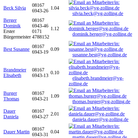
08167
Beck Silvia
1.04
6943-26
silvia.beck@vg-zolling.de
Berger
08167
Dominik
6943-46
1.12
Erster
0171
dominik.berger@vg-zolling.de
Bürgermeister
4788152
08167
Best Susanne
0.09
6943-19
susanne.best@vg-zolling.de
Brandmeier
08167
0.10
Elisabeth
6943-13
elisabeth.brandmeier@vg-
zolling.de
Burger
08167
1.09
Thomas
6943-21
thomas.burger@vg-zolling.de
Dauer
08167
2.01
Daniela
6943-27
daniela.dauer@vg-zolling.de
08167
Dauer Martin
0.04
6943-31
martin.dauer@vg-zolling.de