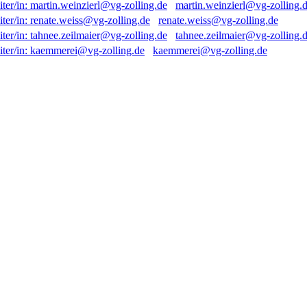
martin.weinzierl@vg-zolling.
renate.weiss@vg-zolling.de
tahnee.zeilmaier@vg-zolling.
kaemmerei@vg-zolling.de