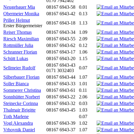
0170 7942402
Neugebauer Mia
08167 6943-58
0.01
Obermeier Monika
08167 6943-42
0.13
Priller Helmut
08167 6943-18
1.13
Erster Bürgermeister
Reiser Thomas
08167 6943-34
1.09
Riesch Maximilian
08167 6943-55
2.09
Rottmüller Julia
08167 6943-62
0.12
Schranner Florian
08167 6943-17
1.06
Schütt Lukas
08167 6943-20
1.15
08167 6943-43
Sellmeier Rudolf
0.07
0171 3032403
Silberbauer Florian
08167 6943-44
1.07
Soller Bianca
08167 6943-33
1.01
Sommerer Christina
08167 6943-61
0.11
Sonnhütter Norbert
08167 6943-22
2.06
Steinecke Corinna
08167 6943-32
0.03
Thalmair Brigitte
08167 6943-45
1.03
Toth Marlene
0.07
Vogl Alexandra
08167 6943-39
1.02
Vrhovnik Daniel
08167 6943-37
1.07