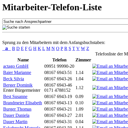
Mitarbeiter-Telefon-Liste
Sprung zu den Mitarbeitern mit dem Anfangsbuchstaben:
a
B
D
E
F
G
H
K
L
M
N
O
P
R
S
T
V
W
Z
Telefonliste der M
Name
Telefon
Zimmer
actago GmbH
09951 99990-20
Baier Marianne
08167 6943-51
1.14
Beck Silvia
08167 6943-26
1.04
Berger Dominik
08167 6943-46
1.12
Erster Bürgermeister
0171 4788152
Best Susanne
08167 6943-19
0.09
Brandmeier Elisabeth
08167 6943-13
0.10
Burger Thomas
08167 6943-21
1.09
Dauer Daniela
08167 6943-27
2.01
Dauer Martin
08167 6943-31
0.04
Eckebrecht Manuela
08167 6943-59
1.14