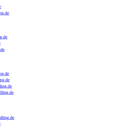
e
ng.de
g.de
e
.de
ng.de
ng.de
ling.de
lling.de
lling.de
e