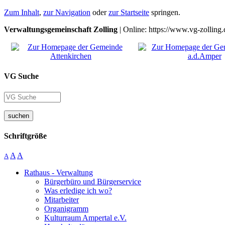
Zum Inhalt
,
zur Navigation
oder
zur Startseite
springen.
Verwaltungsgemeinschaft Zolling
| Online: https://www.vg-zolling.
VG Suche
suchen
Schriftgröße
A
A
A
Rathaus - Verwaltung
Bürgerbüro und Bürgerservice
Was erledige ich wo?
Mitarbeiter
Organigramm
Kulturraum Ampertal e.V.