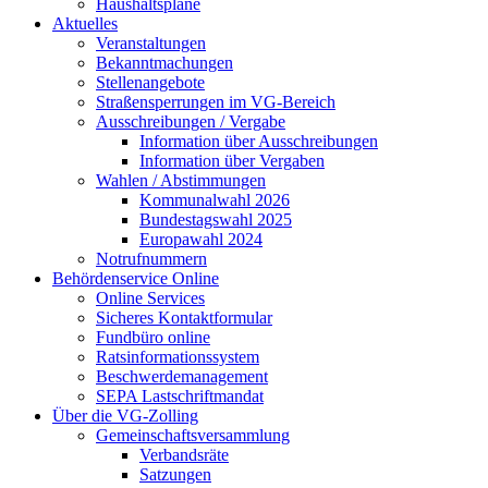
Haushaltspläne
Aktuelles
Veranstaltungen
Bekanntmachungen
Stellenangebote
Straßensperrungen im VG-Bereich
Ausschreibungen / Vergabe
Information über Ausschreibungen
Information über Vergaben
Wahlen / Abstimmungen
Kommunalwahl 2026
Bundestagswahl 2025
Europawahl 2024
Notrufnummern
Behördenservice Online
Online Services
Sicheres Kontaktformular
Fundbüro online
Ratsinformationssystem
Beschwerdemanagement
SEPA Lastschriftmandat
Über die VG-Zolling
Gemeinschaftsversammlung
Verbandsräte
Satzungen