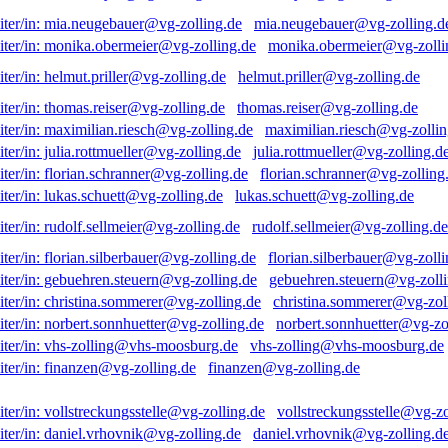
mia.neugebauer@vg-zolling.d
monika.obermeier@vg-zolli
helmut.priller@vg-zolling.de
thomas.reiser@vg-zolling.de
maximilian.riesch@vg-zollin
julia.rottmueller@vg-zolling.d
florian.schranner@vg-zolling
lukas.schuett@vg-zolling.de
rudolf.sellmeier@vg-zolling.de
florian.silberbauer@vg-zolli
gebuehren.steuern@vg-zolli
christina.sommerer@vg-zol
norbert.sonnhuetter@vg-zo
vhs-zolling@vhs-moosburg.de
finanzen@vg-zolling.de
vollstreckungsstelle@vg-zo
daniel.vrhovnik@vg-zolling.d