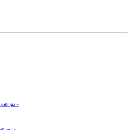
zolling.de
lling.de