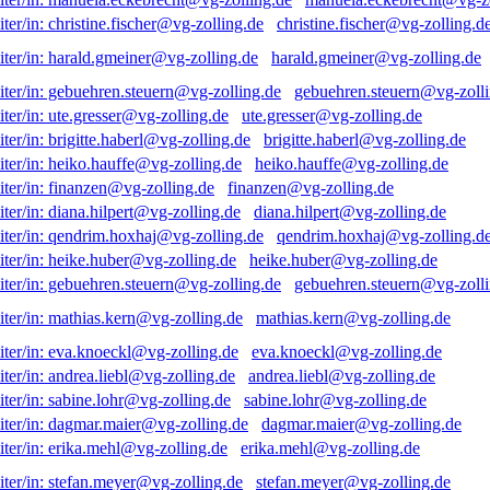
christine.fischer@vg-zolling.d
harald.gmeiner@vg-zolling.de
gebuehren.steuern@vg-zolli
ute.gresser@vg-zolling.de
brigitte.haberl@vg-zolling.de
heiko.hauffe@vg-zolling.de
finanzen@vg-zolling.de
diana.hilpert@vg-zolling.de
qendrim.hoxhaj@vg-zolling.d
heike.huber@vg-zolling.de
gebuehren.steuern@vg-zolli
mathias.kern@vg-zolling.de
eva.knoeckl@vg-zolling.de
andrea.liebl@vg-zolling.de
sabine.lohr@vg-zolling.de
dagmar.maier@vg-zolling.de
erika.mehl@vg-zolling.de
stefan.meyer@vg-zolling.de