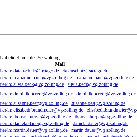
itarbeiter/innen der Verwaltung
Mail
datenschutz@actago.de
marianne.baier@vg-zolling.de
silvia.beck@vg-zolling.de
dominik.berger@vg-zolling.de
susanne.best@vg-zolling.de
elisabeth.brandmeier@vg-
thomas.burger@vg-zolling.de
daniela.dauer@vg-zolling.de
martin.dauer@vg-zolling.de
manuela.eckebrecht@vg-zo