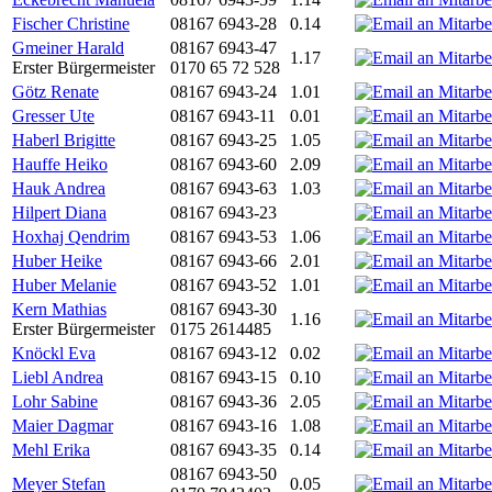
Fischer Christine
08167 6943-28
0.14
Gmeiner Harald
08167 6943-47
1.17
Erster Bürgermeister
0170 65 72 528
Götz Renate
08167 6943-24
1.01
Gresser Ute
08167 6943-11
0.01
Haberl Brigitte
08167 6943-25
1.05
Hauffe Heiko
08167 6943-60
2.09
Hauk Andrea
08167 6943-63
1.03
Hilpert Diana
08167 6943-23
Hoxhaj Qendrim
08167 6943-53
1.06
Huber Heike
08167 6943-66
2.01
Huber Melanie
08167 6943-52
1.01
Kern Mathias
08167 6943-30
1.16
Erster Bürgermeister
0175 2614485
Knöckl Eva
08167 6943-12
0.02
Liebl Andrea
08167 6943-15
0.10
Lohr Sabine
08167 6943-36
2.05
Maier Dagmar
08167 6943-16
1.08
Mehl Erika
08167 6943-35
0.14
08167 6943-50
Meyer Stefan
0.05