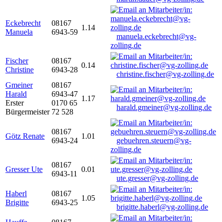
Eckebrecht
08167
1.14
Manuela
6943-59
manuela.eckebrecht@vg-
zolling.de
Fischer
08167
0.14
Christine
6943-28
christine.fischer@vg-zolling.de
Gmeiner
08167
Harald
6943-47
1.17
Erster
0170 65
harald.gmeiner@vg-zolling.de
Bürgermeister
72 528
08167
Götz Renate
1.01
6943-24
gebuehren.steuern@vg-
zolling.de
08167
Gresser Ute
0.01
6943-11
ute.gresser@vg-zolling.de
Haberl
08167
1.05
Brigitte
6943-25
brigitte.haberl@vg-zolling.de