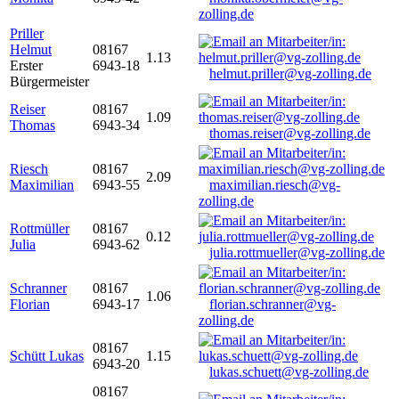
zolling.de
Priller
Helmut
08167
1.13
Erster
6943-18
helmut.priller@vg-zolling.de
Bürgermeister
Reiser
08167
1.09
Thomas
6943-34
thomas.reiser@vg-zolling.de
Riesch
08167
2.09
Maximilian
6943-55
maximilian.riesch@vg-
zolling.de
Rottmüller
08167
0.12
Julia
6943-62
julia.rottmueller@vg-zolling.de
Schranner
08167
1.06
Florian
6943-17
florian.schranner@vg-
zolling.de
08167
Schütt Lukas
1.15
6943-20
lukas.schuett@vg-zolling.de
08167