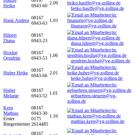
Hauffe
08167
2.09
Heiko
6943-60
heiko.hauffe@vg-zolling.de
08167
Hauk Andrea
1.03
6943-63
finanzen@vg-zolling.de
Hilpert
08167
Diana
6943-23
diana.hilpert@vg-zolling.de
Hoxhaj
08167
1.06
Qendrim
6943-53
qendrim.hoxhaj@vg-zolling.de
08167
Huber Heike
2.01
6943-66
heike.huber@vg-zolling.de
Huber
08167
1.01
Melanie
6943-52
gebuehren.steuern@vg-
zolling.de
Kern
08167
Mathias
6943-30
1.16
Erster
0175
mathias.kern@vg-zolling.de
Bürgermeister
2614485
08167