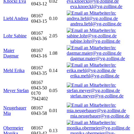
Knöckl Eva
0.02
6943-12
eva.knoeckl@vg-zolling.de
08167
Liebl Andrea
0.10
6943-15
andrea.liebl@vg-zolling.de
08167
Lohr Sabine
2.05
6943-36
sabine.lohr@vg-zolling.de
Maier
08167
1.08
Dagmar
6943-16
dagmar.maier@vg-zolling.de
08167
Mehl Erika
0.14
6943-35
erika.mehl@vg-zolling.de
08167
6943-50
Meyer Stefan
0.05
0170
stefan.meyer@vg-zolling.de
7942402
Neugebauer
08167
0.01
Mia
6943-58
mia.neugebauer@vg-zolling.de
Obermeier
08167
0.13
Monika
6943-42
monika.obermeier@vg-