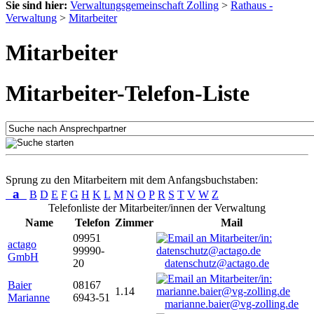
Sie sind hier:
Verwaltungsgemeinschaft Zolling
>
Rathaus -
Verwaltung
>
Mitarbeiter
Mitarbeiter
Mitarbeiter-Telefon-Liste
Sprung zu den Mitarbeitern mit dem Anfangsbuchstaben:
a
B
D
E
F
G
H
K
L
M
N
O
P
R
S
T
V
W
Z
Telefonliste der Mitarbeiter/innen der Verwaltung
Name
Telefon
Zimmer
Mail
09951
actago
99990-
GmbH
20
datenschutz@actago.de
Baier
08167
1.14
Marianne
6943-51
marianne.baier@vg-zolling.de