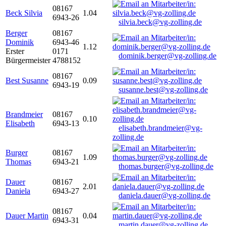
08167
Beck Silvia
1.04
6943-26
silvia.beck@vg-zolling.de
Berger
08167
Dominik
6943-46
1.12
Erster
0171
dominik.berger@vg-zolling.de
Bürgermeister
4788152
08167
Best Susanne
0.09
6943-19
susanne.best@vg-zolling.de
Brandmeier
08167
0.10
Elisabeth
6943-13
elisabeth.brandmeier@vg-
zolling.de
Burger
08167
1.09
Thomas
6943-21
thomas.burger@vg-zolling.de
Dauer
08167
2.01
Daniela
6943-27
daniela.dauer@vg-zolling.de
08167
Dauer Martin
0.04
6943-31
martin.dauer@vg-zolling.de