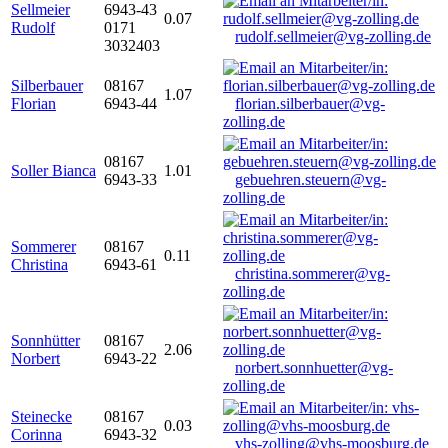
Sellmeier
6943-43
0.07
Rudolf
0171
rudolf.sellmeier@vg-zolling.de
3032403
Silberbauer
08167
1.07
Florian
6943-44
florian.silberbauer@vg-
zolling.de
08167
Soller Bianca
1.01
6943-33
gebuehren.steuern@vg-
zolling.de
Sommerer
08167
0.11
Christina
6943-61
christina.sommerer@vg-
zolling.de
Sonnhütter
08167
2.06
Norbert
6943-22
norbert.sonnhuetter@vg-
zolling.de
Steinecke
08167
0.03
Corinna
6943-32
vhs-zolling@vhs-moosburg.de