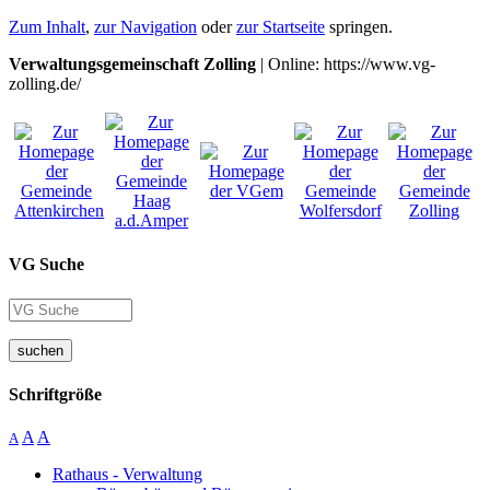
Zum Inhalt
,
zur Navigation
oder
zur Startseite
springen.
Verwaltungsgemeinschaft Zolling
| Online: https://www.vg-
zolling.de/
VG Suche
suchen
Schriftgröße
A
A
A
Rathaus - Verwaltung