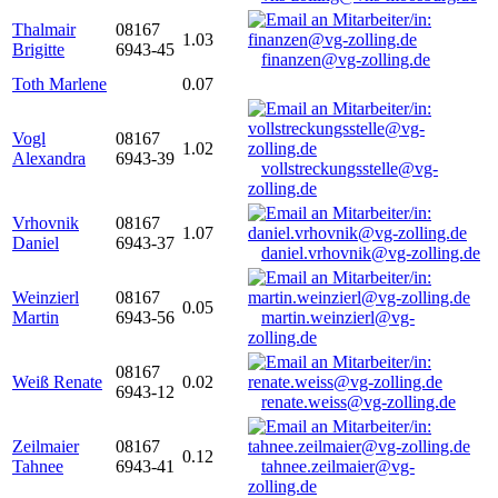
Thalmair
08167
1.03
Brigitte
6943-45
finanzen@vg-zolling.de
Toth Marlene
0.07
Vogl
08167
1.02
Alexandra
6943-39
vollstreckungsstelle@vg-
zolling.de
Vrhovnik
08167
1.07
Daniel
6943-37
daniel.vrhovnik@vg-zolling.de
Weinzierl
08167
0.05
Martin
6943-56
martin.weinzierl@vg-
zolling.de
08167
Weiß Renate
0.02
6943-12
renate.weiss@vg-zolling.de
Zeilmaier
08167
0.12
Tahnee
6943-41
tahnee.zeilmaier@vg-
zolling.de