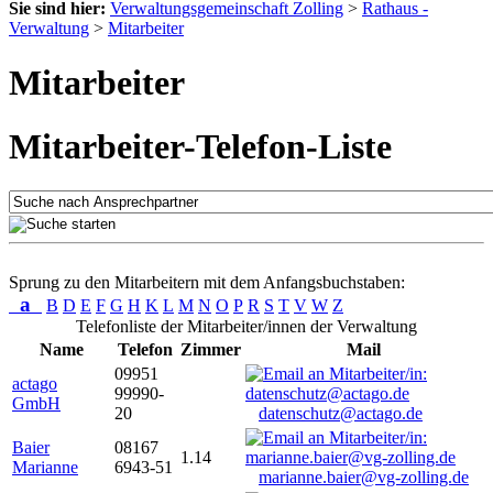
Sie sind hier:
Verwaltungsgemeinschaft Zolling
>
Rathaus -
Verwaltung
>
Mitarbeiter
Mitarbeiter
Mitarbeiter-Telefon-Liste
Sprung zu den Mitarbeitern mit dem Anfangsbuchstaben:
a
B
D
E
F
G
H
K
L
M
N
O
P
R
S
T
V
W
Z
Telefonliste der Mitarbeiter/innen der Verwaltung
Name
Telefon
Zimmer
Mail
09951
actago
99990-
GmbH
20
datenschutz@actago.de
Baier
08167
1.14
Marianne
6943-51
marianne.baier@vg-zolling.de