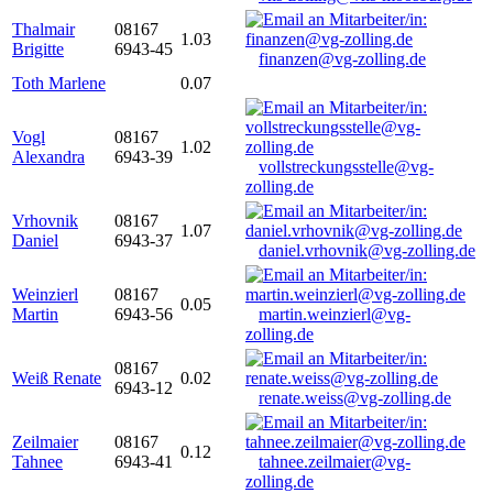
Thalmair
08167
1.03
Brigitte
6943-45
finanzen@vg-zolling.de
Toth Marlene
0.07
Vogl
08167
1.02
Alexandra
6943-39
vollstreckungsstelle@vg-
zolling.de
Vrhovnik
08167
1.07
Daniel
6943-37
daniel.vrhovnik@vg-zolling.de
Weinzierl
08167
0.05
Martin
6943-56
martin.weinzierl@vg-
zolling.de
08167
Weiß Renate
0.02
6943-12
renate.weiss@vg-zolling.de
Zeilmaier
08167
0.12
Tahnee
6943-41
tahnee.zeilmaier@vg-
zolling.de