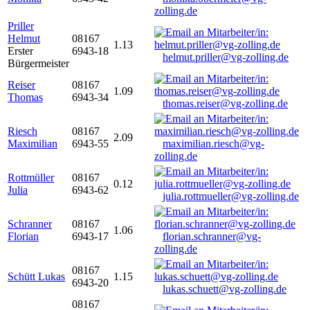
zolling.de
Priller
Helmut
08167
1.13
Erster
6943-18
helmut.priller@vg-zolling.de
Bürgermeister
Reiser
08167
1.09
Thomas
6943-34
thomas.reiser@vg-zolling.de
Riesch
08167
2.09
Maximilian
6943-55
maximilian.riesch@vg-
zolling.de
Rottmüller
08167
0.12
Julia
6943-62
julia.rottmueller@vg-zolling.de
Schranner
08167
1.06
Florian
6943-17
florian.schranner@vg-
zolling.de
08167
Schütt Lukas
1.15
6943-20
lukas.schuett@vg-zolling.de
08167