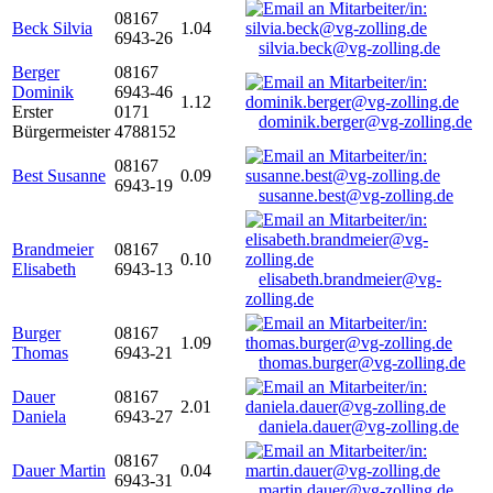
08167
Beck Silvia
1.04
6943-26
silvia.beck@vg-zolling.de
Berger
08167
Dominik
6943-46
1.12
Erster
0171
dominik.berger@vg-zolling.de
Bürgermeister
4788152
08167
Best Susanne
0.09
6943-19
susanne.best@vg-zolling.de
Brandmeier
08167
0.10
Elisabeth
6943-13
elisabeth.brandmeier@vg-
zolling.de
Burger
08167
1.09
Thomas
6943-21
thomas.burger@vg-zolling.de
Dauer
08167
2.01
Daniela
6943-27
daniela.dauer@vg-zolling.de
08167
Dauer Martin
0.04
6943-31
martin.dauer@vg-zolling.de