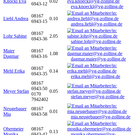
Knöckl Eva
0.02
6943-12
eva.knoeckl@vg-zolling.de
08167
Liebl Andrea
0.10
6943-15
andrea.liebl@vg-zolling.de
08167
Lohr Sabine
2.05
6943-36
sabine.lohr@vg-zolling.de
Maier
08167
1.08
Dagmar
6943-16
dagmar.maier@vg-zolling.de
08167
Mehl Erika
0.14
6943-35
erika.mehl@vg-zolling.de
08167
6943-50
Meyer Stefan
0.05
0170
stefan.meyer@vg-zolling.de
7942402
Neugebauer
08167
0.01
Mia
6943-58
mia.neugebauer@vg-zolling.de
Obermeier
08167
0.13
Monika
6943-42
monika.obermeier@vg-