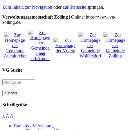
Zum Inhalt
,
zur Navigation
oder
zur Startseite
springen.
Verwaltungsgemeinschaft Zolling
| Online: https://www.vg-
zolling.de/
VG Suche
suchen
Schriftgröße
A
A
A
Rathaus - Verwaltung