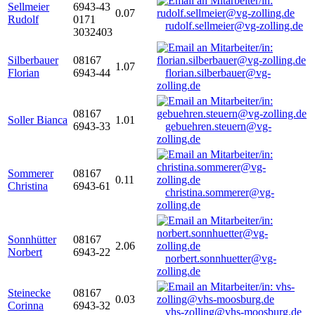
Sellmeier
6943-43
0.07
Rudolf
0171
rudolf.sellmeier@vg-zolling.de
3032403
Silberbauer
08167
1.07
Florian
6943-44
florian.silberbauer@vg-
zolling.de
08167
Soller Bianca
1.01
6943-33
gebuehren.steuern@vg-
zolling.de
Sommerer
08167
0.11
Christina
6943-61
christina.sommerer@vg-
zolling.de
Sonnhütter
08167
2.06
Norbert
6943-22
norbert.sonnhuetter@vg-
zolling.de
Steinecke
08167
0.03
Corinna
6943-32
vhs-zolling@vhs-moosburg.de