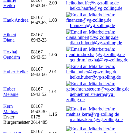
Hauffe
08167
2.09
Heiko
6943-60
heiko.hauffe@vg-zolling.de
08167
Hauk Andrea
1.03
6943-63
finanzen@vg-zolling.de
Hilpert
08167
Diana
6943-23
diana.hilpert@vg-zolling.de
Hoxhaj
08167
1.06
Qendrim
6943-53
qendrim.hoxhaj@vg-zolling.de
08167
Huber Heike
2.01
6943-66
heike.huber@vg-zolling.de
Huber
08167
1.01
Melanie
6943-52
gebuehren.steuern@vg-
zolling.de
Kern
08167
Mathias
6943-30
1.16
Erster
0175
mathias.kern@vg-zolling.de
Bürgermeister
2614485
08167