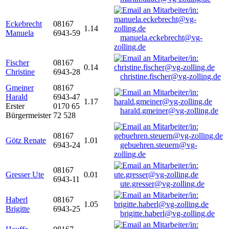
Eckebrecht
08167
1.14
Manuela
6943-59
manuela.eckebrecht@vg-
zolling.de
Fischer
08167
0.14
Christine
6943-28
christine.fischer@vg-zolling.de
Gmeiner
08167
Harald
6943-47
1.17
Erster
0170 65
harald.gmeiner@vg-zolling.de
Bürgermeister
72 528
08167
Götz Renate
1.01
6943-24
gebuehren.steuern@vg-
zolling.de
08167
Gresser Ute
0.01
6943-11
ute.gresser@vg-zolling.de
Haberl
08167
1.05
Brigitte
6943-25
brigitte.haberl@vg-zolling.de