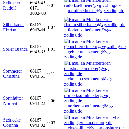
Sellmeier
6943-43
0.07
Rudolf
0171
rudolf.sellmeier@vg-zolling.de
3032403
Silberbauer
08167
1.07
Florian
6943-44
florian.silberbauer@vg-
zolling.de
08167
Soller Bianca
1.01
6943-33
gebuehren.steuern@vg-
zolling.de
Sommerer
08167
0.11
Christina
6943-61
christina.sommerer@vg-
zolling.de
Sonnhütter
08167
2.06
Norbert
6943-22
norbert.sonnhuetter@vg-
zolling.de
Steinecke
08167
0.03
Corinna
6943-32
vhs-zolling@vhs-moosburg.de