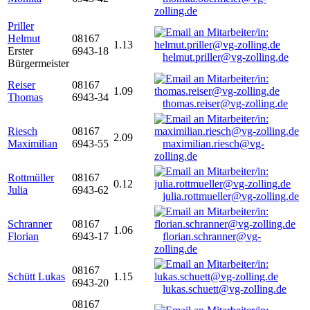
zolling.de
Priller
Helmut
08167
1.13
Erster
6943-18
helmut.priller@vg-zolling.de
Bürgermeister
Reiser
08167
1.09
Thomas
6943-34
thomas.reiser@vg-zolling.de
Riesch
08167
2.09
Maximilian
6943-55
maximilian.riesch@vg-
zolling.de
Rottmüller
08167
0.12
Julia
6943-62
julia.rottmueller@vg-zolling.de
Schranner
08167
1.06
Florian
6943-17
florian.schranner@vg-
zolling.de
08167
Schütt Lukas
1.15
6943-20
lukas.schuett@vg-zolling.de
08167