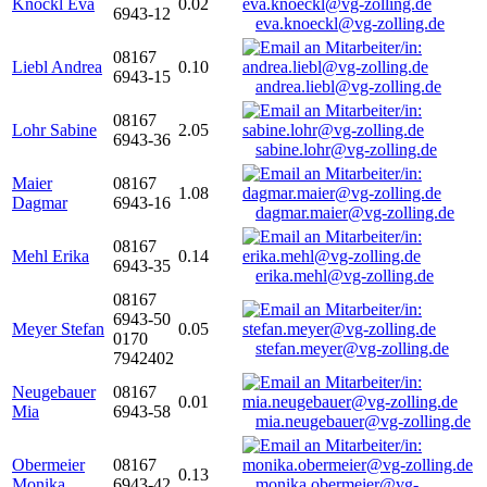
Knöckl Eva
0.02
6943-12
eva.knoeckl@vg-zolling.de
08167
Liebl Andrea
0.10
6943-15
andrea.liebl@vg-zolling.de
08167
Lohr Sabine
2.05
6943-36
sabine.lohr@vg-zolling.de
Maier
08167
1.08
Dagmar
6943-16
dagmar.maier@vg-zolling.de
08167
Mehl Erika
0.14
6943-35
erika.mehl@vg-zolling.de
08167
6943-50
Meyer Stefan
0.05
0170
stefan.meyer@vg-zolling.de
7942402
Neugebauer
08167
0.01
Mia
6943-58
mia.neugebauer@vg-zolling.de
Obermeier
08167
0.13
Monika
6943-42
monika.obermeier@vg-