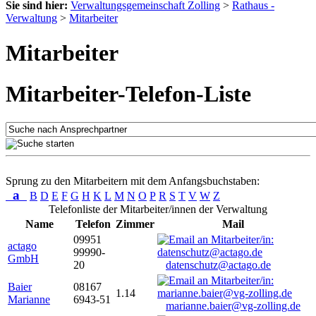
Sie sind hier:
Verwaltungsgemeinschaft Zolling
>
Rathaus -
Verwaltung
>
Mitarbeiter
Mitarbeiter
Mitarbeiter-Telefon-Liste
Sprung zu den Mitarbeitern mit dem Anfangsbuchstaben:
a
B
D
E
F
G
H
K
L
M
N
O
P
R
S
T
V
W
Z
Telefonliste der Mitarbeiter/innen der Verwaltung
Name
Telefon
Zimmer
Mail
09951
actago
99990-
GmbH
20
datenschutz@actago.de
Baier
08167
1.14
Marianne
6943-51
marianne.baier@vg-zolling.de