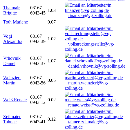
Thalmair
08167
1.03
Brigitte
6943-45
finanzen@vg-zolling.de
Toth Marlene
0.07
Vogl
08167
1.02
Alexandra
6943-39
vollstreckungsstelle@vg-
zolling.de
Vrhovnik
08167
1.07
Daniel
6943-37
daniel.vrhovnik@vg-zolling.de
Weinzierl
08167
0.05
Martin
6943-56
martin.weinzierl@vg-
zolling.de
08167
Weiß Renate
0.02
6943-12
renate.weiss@vg-zolling.de
Zeilmaier
08167
0.12
Tahnee
6943-41
tahnee.zeilmaier@vg-
zolling.de