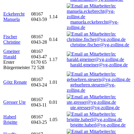
Eckebrecht
08167
1.14
Manuela
6943-59
manuela.eckebrecht@vg-
zolling.de
Fischer
08167
0.14
Christine
6943-28
christine.fischer@vg-zolling.de
Gmeiner
08167
Harald
6943-47
1.17
Erster
0170 65
harald.gmeiner@vg-zolling.de
Bürgermeister
72 528
08167
Götz Renate
1.01
6943-24
gebuehren.steuern@vg-
zolling.de
08167
Gresser Ute
0.01
6943-11
ute.gresser@vg-zolling.de
Haberl
08167
1.05
Brigitte
6943-25
brigitte.haberl@vg-zolling.de