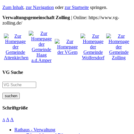
Zum Inhalt
,
zur Navigation
oder
zur Startseite
springen.
Verwaltungsgemeinschaft Zolling
| Online: https://www.vg-
zolling.de/
VG Suche
suchen
Schriftgröße
A
A
A
Rathaus - Verwaltung