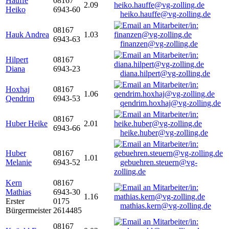
Hauffe
08167
2.09
Heiko
6943-60
heiko.hauffe@vg-zolling.de
08167
Hauk Andrea
1.03
6943-63
finanzen@vg-zolling.de
Hilpert
08167
Diana
6943-23
diana.hilpert@vg-zolling.de
Hoxhaj
08167
1.06
Qendrim
6943-53
qendrim.hoxhaj@vg-zolling.de
08167
Huber Heike
2.01
6943-66
heike.huber@vg-zolling.de
Huber
08167
1.01
Melanie
6943-52
gebuehren.steuern@vg-
zolling.de
Kern
08167
Mathias
6943-30
1.16
Erster
0175
mathias.kern@vg-zolling.de
Bürgermeister
2614485
08167