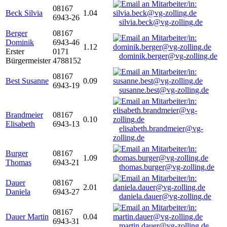
08167
Beck Silvia
1.04
6943-26
silvia.beck@vg-zolling.de
Berger
08167
Dominik
6943-46
1.12
Erster
0171
dominik.berger@vg-zolling.de
Bürgermeister
4788152
08167
Best Susanne
0.09
6943-19
susanne.best@vg-zolling.de
Brandmeier
08167
0.10
Elisabeth
6943-13
elisabeth.brandmeier@vg-
zolling.de
Burger
08167
1.09
Thomas
6943-21
thomas.burger@vg-zolling.de
Dauer
08167
2.01
Daniela
6943-27
daniela.dauer@vg-zolling.de
08167
Dauer Martin
0.04
6943-31
martin.dauer@vg-zolling.de