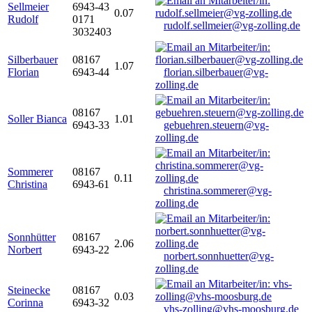
Sellmeier
6943-43
0.07
Rudolf
0171
rudolf.sellmeier@vg-zolling.de
3032403
Silberbauer
08167
1.07
Florian
6943-44
florian.silberbauer@vg-
zolling.de
08167
Soller Bianca
1.01
6943-33
gebuehren.steuern@vg-
zolling.de
Sommerer
08167
0.11
Christina
6943-61
christina.sommerer@vg-
zolling.de
Sonnhütter
08167
2.06
Norbert
6943-22
norbert.sonnhuetter@vg-
zolling.de
Steinecke
08167
0.03
Corinna
6943-32
vhs-zolling@vhs-moosburg.de