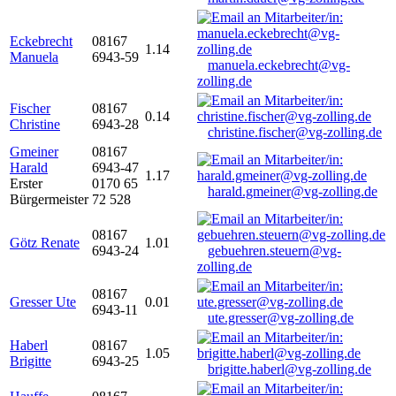
Eckebrecht
08167
1.14
Manuela
6943-59
manuela.eckebrecht@vg-
zolling.de
Fischer
08167
0.14
Christine
6943-28
christine.fischer@vg-zolling.de
Gmeiner
08167
Harald
6943-47
1.17
Erster
0170 65
harald.gmeiner@vg-zolling.de
Bürgermeister
72 528
08167
Götz Renate
1.01
6943-24
gebuehren.steuern@vg-
zolling.de
08167
Gresser Ute
0.01
6943-11
ute.gresser@vg-zolling.de
Haberl
08167
1.05
Brigitte
6943-25
brigitte.haberl@vg-zolling.de