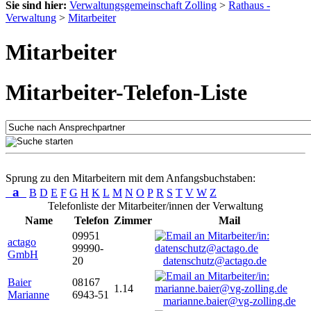
Sie sind hier:
Verwaltungsgemeinschaft Zolling
>
Rathaus -
Verwaltung
>
Mitarbeiter
Mitarbeiter
Mitarbeiter-Telefon-Liste
Sprung zu den Mitarbeitern mit dem Anfangsbuchstaben:
a
B
D
E
F
G
H
K
L
M
N
O
P
R
S
T
V
W
Z
Telefonliste der Mitarbeiter/innen der Verwaltung
Name
Telefon
Zimmer
Mail
09951
actago
99990-
GmbH
20
datenschutz@actago.de
Baier
08167
1.14
Marianne
6943-51
marianne.baier@vg-zolling.de