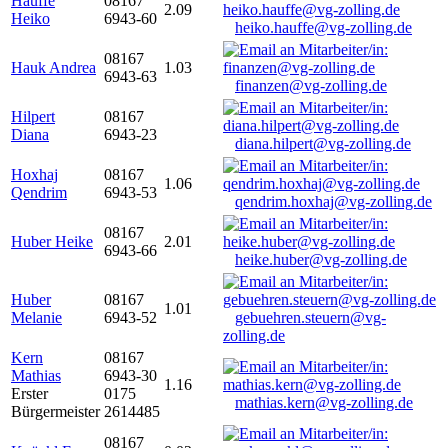
Hauffe
08167
2.09
Heiko
6943-60
heiko.hauffe@vg-zolling.de
08167
Hauk Andrea
1.03
6943-63
finanzen@vg-zolling.de
Hilpert
08167
Diana
6943-23
diana.hilpert@vg-zolling.de
Hoxhaj
08167
1.06
Qendrim
6943-53
qendrim.hoxhaj@vg-zolling.de
08167
Huber Heike
2.01
6943-66
heike.huber@vg-zolling.de
Huber
08167
1.01
Melanie
6943-52
gebuehren.steuern@vg-
zolling.de
Kern
08167
Mathias
6943-30
1.16
Erster
0175
mathias.kern@vg-zolling.de
Bürgermeister
2614485
08167