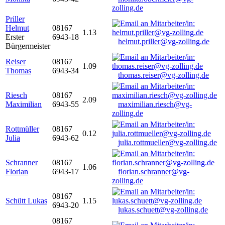
zolling.de
Priller
Helmut
08167
1.13
Erster
6943-18
helmut.priller@vg-zolling.de
Bürgermeister
Reiser
08167
1.09
Thomas
6943-34
thomas.reiser@vg-zolling.de
Riesch
08167
2.09
Maximilian
6943-55
maximilian.riesch@vg-
zolling.de
Rottmüller
08167
0.12
Julia
6943-62
julia.rottmueller@vg-zolling.de
Schranner
08167
1.06
Florian
6943-17
florian.schranner@vg-
zolling.de
08167
Schütt Lukas
1.15
6943-20
lukas.schuett@vg-zolling.de
08167