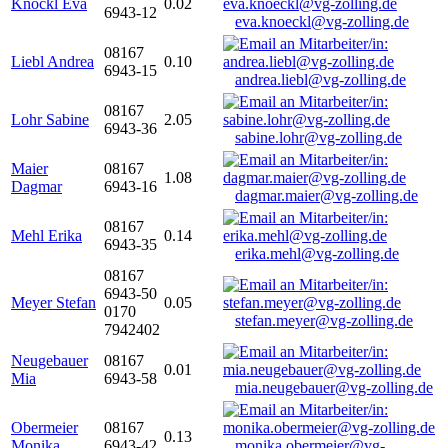
Knöckl Eva
0.02
6943-12
eva.knoeckl@vg-zolling.de
08167
Liebl Andrea
0.10
6943-15
andrea.liebl@vg-zolling.de
08167
Lohr Sabine
2.05
6943-36
sabine.lohr@vg-zolling.de
Maier
08167
1.08
Dagmar
6943-16
dagmar.maier@vg-zolling.de
08167
Mehl Erika
0.14
6943-35
erika.mehl@vg-zolling.de
08167
6943-50
Meyer Stefan
0.05
0170
stefan.meyer@vg-zolling.de
7942402
Neugebauer
08167
0.01
Mia
6943-58
mia.neugebauer@vg-zolling.de
Obermeier
08167
0.13
Monika
6943-42
monika.obermeier@vg-