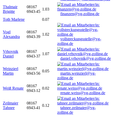
Thalmair
08167
1.03
Brigitte
6943-45
finanzen@vg-zolling.de
Toth Marlene
0.07
Vogl
08167
1.02
Alexandra
6943-39
vollstreckungsstelle@vg-
zolling.de
Vrhovnik
08167
1.07
Daniel
6943-37
daniel.vrhovnik@vg-zolling.de
Weinzierl
08167
0.05
Martin
6943-56
martin.weinzierl@vg-
zolling.de
08167
Weiß Renate
0.02
6943-12
renate.weiss@vg-zolling.de
Zeilmaier
08167
0.12
Tahnee
6943-41
tahnee.zeilmaier@vg-
zolling.de