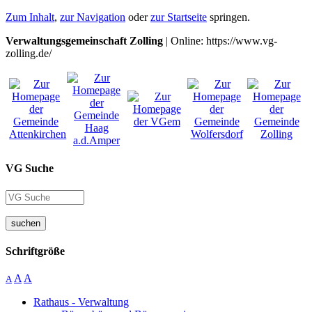
Zum Inhalt
,
zur Navigation
oder
zur Startseite
springen.
Verwaltungsgemeinschaft Zolling
| Online: https://www.vg-
zolling.de/
VG Suche
suchen
Schriftgröße
A
A
A
Rathaus - Verwaltung