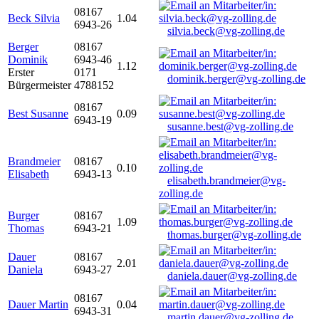
08167
Beck Silvia
1.04
6943-26
silvia.beck@vg-zolling.de
Berger
08167
Dominik
6943-46
1.12
Erster
0171
dominik.berger@vg-zolling.de
Bürgermeister
4788152
08167
Best Susanne
0.09
6943-19
susanne.best@vg-zolling.de
Brandmeier
08167
0.10
Elisabeth
6943-13
elisabeth.brandmeier@vg-
zolling.de
Burger
08167
1.09
Thomas
6943-21
thomas.burger@vg-zolling.de
Dauer
08167
2.01
Daniela
6943-27
daniela.dauer@vg-zolling.de
08167
Dauer Martin
0.04
6943-31
martin.dauer@vg-zolling.de