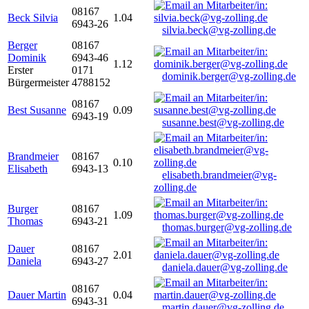
08167
Beck Silvia
1.04
6943-26
silvia.beck@vg-zolling.de
Berger
08167
Dominik
6943-46
1.12
Erster
0171
dominik.berger@vg-zolling.de
Bürgermeister
4788152
08167
Best Susanne
0.09
6943-19
susanne.best@vg-zolling.de
Brandmeier
08167
0.10
Elisabeth
6943-13
elisabeth.brandmeier@vg-
zolling.de
Burger
08167
1.09
Thomas
6943-21
thomas.burger@vg-zolling.de
Dauer
08167
2.01
Daniela
6943-27
daniela.dauer@vg-zolling.de
08167
Dauer Martin
0.04
6943-31
martin.dauer@vg-zolling.de