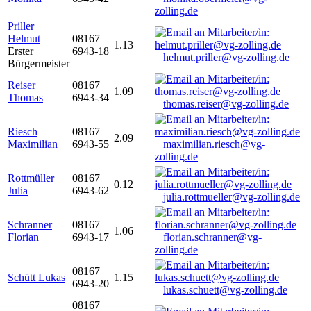
zolling.de
Priller
Helmut
08167
1.13
Erster
6943-18
helmut.priller@vg-zolling.de
Bürgermeister
Reiser
08167
1.09
Thomas
6943-34
thomas.reiser@vg-zolling.de
Riesch
08167
2.09
Maximilian
6943-55
maximilian.riesch@vg-
zolling.de
Rottmüller
08167
0.12
Julia
6943-62
julia.rottmueller@vg-zolling.de
Schranner
08167
1.06
Florian
6943-17
florian.schranner@vg-
zolling.de
08167
Schütt Lukas
1.15
6943-20
lukas.schuett@vg-zolling.de
08167