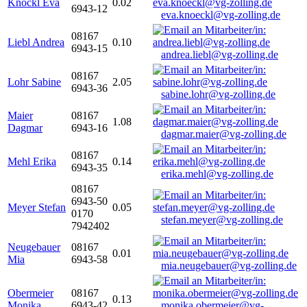
Knöckl Eva
0.02
6943-12
eva.knoeckl@vg-zolling.de
08167
Liebl Andrea
0.10
6943-15
andrea.liebl@vg-zolling.de
08167
Lohr Sabine
2.05
6943-36
sabine.lohr@vg-zolling.de
Maier
08167
1.08
Dagmar
6943-16
dagmar.maier@vg-zolling.de
08167
Mehl Erika
0.14
6943-35
erika.mehl@vg-zolling.de
08167
6943-50
Meyer Stefan
0.05
0170
stefan.meyer@vg-zolling.de
7942402
Neugebauer
08167
0.01
Mia
6943-58
mia.neugebauer@vg-zolling.de
Obermeier
08167
0.13
Monika
6943-42
monika.obermeier@vg-