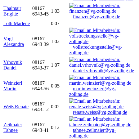
Thalmair
08167
1.03
Brigitte
6943-45
finanzen@vg-zolling.de
Toth Marlene
0.07
Vogl
08167
1.02
Alexandra
6943-39
vollstreckungsstelle@vg-
zolling.de
Vrhovnik
08167
1.07
Daniel
6943-37
daniel.vrhovnik@vg-zolling.de
Weinzierl
08167
0.05
Martin
6943-56
martin.weinzierl@vg-
zolling.de
08167
Weiß Renate
0.02
6943-12
renate.weiss@vg-zolling.de
Zeilmaier
08167
0.12
Tahnee
6943-41
tahnee.zeilmaier@vg-
zolling.de