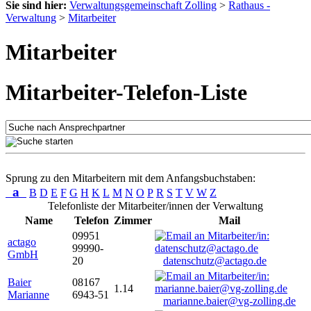
Sie sind hier:
Verwaltungsgemeinschaft Zolling
>
Rathaus -
Verwaltung
>
Mitarbeiter
Mitarbeiter
Mitarbeiter-Telefon-Liste
Sprung zu den Mitarbeitern mit dem Anfangsbuchstaben:
a
B
D
E
F
G
H
K
L
M
N
O
P
R
S
T
V
W
Z
Telefonliste der Mitarbeiter/innen der Verwaltung
Name
Telefon
Zimmer
Mail
09951
actago
99990-
GmbH
20
datenschutz@actago.de
Baier
08167
1.14
Marianne
6943-51
marianne.baier@vg-zolling.de