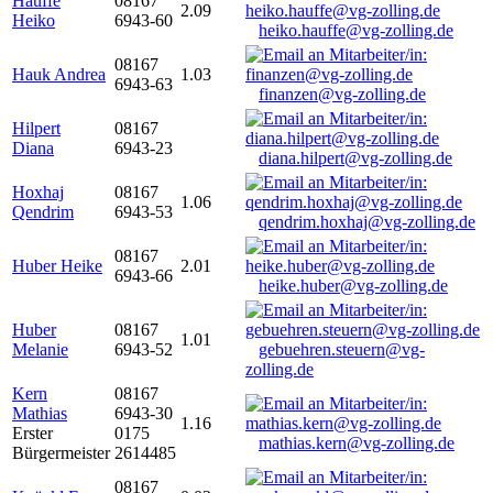
Hauffe
08167
2.09
Heiko
6943-60
heiko.hauffe@vg-zolling.de
08167
Hauk Andrea
1.03
6943-63
finanzen@vg-zolling.de
Hilpert
08167
Diana
6943-23
diana.hilpert@vg-zolling.de
Hoxhaj
08167
1.06
Qendrim
6943-53
qendrim.hoxhaj@vg-zolling.de
08167
Huber Heike
2.01
6943-66
heike.huber@vg-zolling.de
Huber
08167
1.01
Melanie
6943-52
gebuehren.steuern@vg-
zolling.de
Kern
08167
Mathias
6943-30
1.16
Erster
0175
mathias.kern@vg-zolling.de
Bürgermeister
2614485
08167