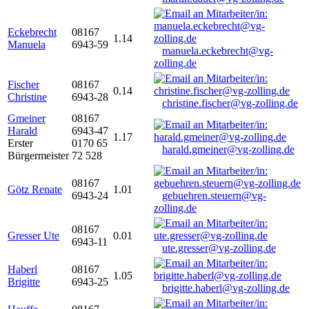
Eckebrecht
08167
1.14
Manuela
6943-59
manuela.eckebrecht@vg-
zolling.de
Fischer
08167
0.14
Christine
6943-28
christine.fischer@vg-zolling.de
Gmeiner
08167
Harald
6943-47
1.17
Erster
0170 65
harald.gmeiner@vg-zolling.de
Bürgermeister
72 528
08167
Götz Renate
1.01
6943-24
gebuehren.steuern@vg-
zolling.de
08167
Gresser Ute
0.01
6943-11
ute.gresser@vg-zolling.de
Haberl
08167
1.05
Brigitte
6943-25
brigitte.haberl@vg-zolling.de