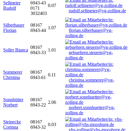
Sellmeier
6943-43
0.07
Rudolf
0171
rudolf.sellmeier@vg-zolling.de
3032403
Silberbauer
08167
1.07
Florian
6943-44
florian.silberbauer@vg-
zolling.de
08167
Soller Bianca
1.01
6943-33
gebuehren.steuern@vg-
zolling.de
Sommerer
08167
0.11
Christina
6943-61
christina.sommerer@vg-
zolling.de
Sonnhütter
08167
2.06
Norbert
6943-22
norbert.sonnhuetter@vg-
zolling.de
Steinecke
08167
0.03
Corinna
6943-32
vhs-zolling@vhs-moosburg.de