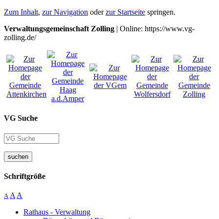
Zum Inhalt
,
zur Navigation
oder
zur Startseite
springen.
Verwaltungsgemeinschaft Zolling
| Online: https://www.vg-
zolling.de/
VG Suche
suchen
Schriftgröße
A
A
A
Rathaus - Verwaltung