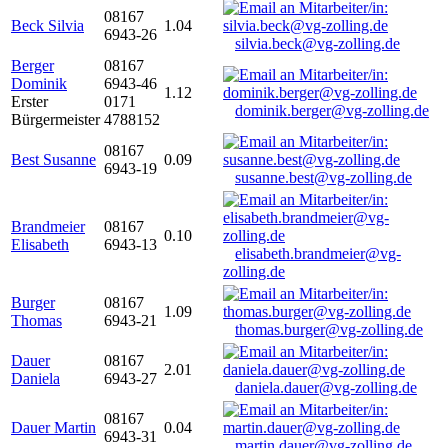
08167
Beck Silvia
1.04
6943-26
silvia.beck@vg-zolling.de
Berger
08167
Dominik
6943-46
1.12
Erster
0171
dominik.berger@vg-zolling.de
Bürgermeister
4788152
08167
Best Susanne
0.09
6943-19
susanne.best@vg-zolling.de
Brandmeier
08167
0.10
Elisabeth
6943-13
elisabeth.brandmeier@vg-
zolling.de
Burger
08167
1.09
Thomas
6943-21
thomas.burger@vg-zolling.de
Dauer
08167
2.01
Daniela
6943-27
daniela.dauer@vg-zolling.de
08167
Dauer Martin
0.04
6943-31
martin.dauer@vg-zolling.de