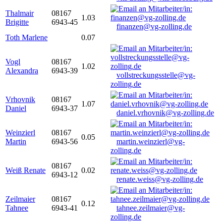
Thalmair
08167
1.03
Brigitte
6943-45
finanzen@vg-zolling.de
Toth Marlene
0.07
Vogl
08167
1.02
Alexandra
6943-39
vollstreckungsstelle@vg-
zolling.de
Vrhovnik
08167
1.07
Daniel
6943-37
daniel.vrhovnik@vg-zolling.de
Weinzierl
08167
0.05
Martin
6943-56
martin.weinzierl@vg-
zolling.de
08167
Weiß Renate
0.02
6943-12
renate.weiss@vg-zolling.de
Zeilmaier
08167
0.12
Tahnee
6943-41
tahnee.zeilmaier@vg-
zolling.de