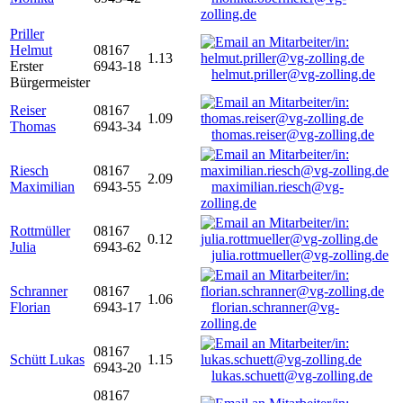
zolling.de
Priller
Helmut
08167
1.13
Erster
6943-18
helmut.priller@vg-zolling.de
Bürgermeister
Reiser
08167
1.09
Thomas
6943-34
thomas.reiser@vg-zolling.de
Riesch
08167
2.09
Maximilian
6943-55
maximilian.riesch@vg-
zolling.de
Rottmüller
08167
0.12
Julia
6943-62
julia.rottmueller@vg-zolling.de
Schranner
08167
1.06
Florian
6943-17
florian.schranner@vg-
zolling.de
08167
Schütt Lukas
1.15
6943-20
lukas.schuett@vg-zolling.de
08167