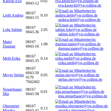
Knöckl Eva
0.02
6943-12
eva.knoeckl@vg-zolling.de
08167
Liebl Andrea
0.10
6943-15
andrea.liebl@vg-zolling.de
08167
Lohr Sabine
2.05
6943-36
sabine.lohr@vg-zolling.de
Maier
08167
1.08
Dagmar
6943-16
dagmar.maier@vg-zolling.de
08167
Mehl Erika
0.14
6943-35
erika.mehl@vg-zolling.de
08167
6943-50
Meyer Stefan
0.05
0170
stefan.meyer@vg-zolling.de
7942402
Neugebauer
08167
0.01
Mia
6943-58
mia.neugebauer@vg-zolling.de
Obermeier
08167
0.13
Monika
6943-42
monika.obermeier@vg-