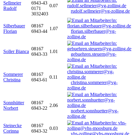
Sellmeier
6943-43
0.07
Rudolf
0171
rudolf.sellmeier@vg-zolling.de
3032403
Silberbauer
08167
1.07
Florian
6943-44
florian.silberbauer@vg-
zolling.de
08167
Soller Bianca
1.01
6943-33
gebuehren.steuern@vg-
zolling.de
Sommerer
08167
0.11
Christina
6943-61
christina.sommerer@vg-
zolling.de
Sonnhütter
08167
2.06
Norbert
6943-22
norbert.sonnhuetter@vg-
zolling.de
Steinecke
08167
0.03
Corinna
6943-32
vhs-zolling@vhs-moosburg.de