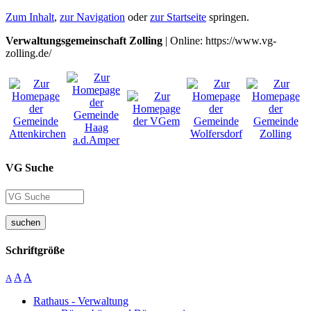
Zum Inhalt
,
zur Navigation
oder
zur Startseite
springen.
Verwaltungsgemeinschaft Zolling
| Online: https://www.vg-
zolling.de/
VG Suche
suchen
Schriftgröße
A
A
A
Rathaus - Verwaltung