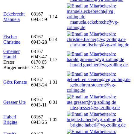
Eckebrecht
08167
1.14
Manuela
6943-59
manuela.eckebrecht@vg-
zolling.de
Fischer
08167
0.14
Christine
6943-28
christine.fischer@vg-zolling.de
Gmeiner
08167
Harald
6943-47
1.17
Erster
0170 65
harald.gmeiner@vg-zolling.de
Bürgermeister
72 528
08167
Götz Renate
1.01
6943-24
gebuehren.steuern@vg-
zolling.de
08167
Gresser Ute
0.01
6943-11
ute.gresser@vg-zolling.de
Haberl
08167
1.05
Brigitte
6943-25
brigitte.haberl@vg-zolling.de