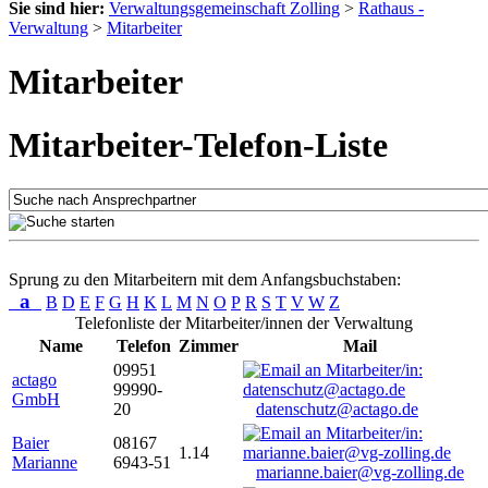
Sie sind hier:
Verwaltungsgemeinschaft Zolling
>
Rathaus -
Verwaltung
>
Mitarbeiter
Mitarbeiter
Mitarbeiter-Telefon-Liste
Sprung zu den Mitarbeitern mit dem Anfangsbuchstaben:
a
B
D
E
F
G
H
K
L
M
N
O
P
R
S
T
V
W
Z
Telefonliste der Mitarbeiter/innen der Verwaltung
Name
Telefon
Zimmer
Mail
09951
actago
99990-
GmbH
20
datenschutz@actago.de
Baier
08167
1.14
Marianne
6943-51
marianne.baier@vg-zolling.de