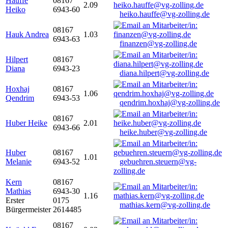
Hauffe
08167
2.09
Heiko
6943-60
heiko.hauffe@vg-zolling.de
08167
Hauk Andrea
1.03
6943-63
finanzen@vg-zolling.de
Hilpert
08167
Diana
6943-23
diana.hilpert@vg-zolling.de
Hoxhaj
08167
1.06
Qendrim
6943-53
qendrim.hoxhaj@vg-zolling.de
08167
Huber Heike
2.01
6943-66
heike.huber@vg-zolling.de
Huber
08167
1.01
Melanie
6943-52
gebuehren.steuern@vg-
zolling.de
Kern
08167
Mathias
6943-30
1.16
Erster
0175
mathias.kern@vg-zolling.de
Bürgermeister
2614485
08167