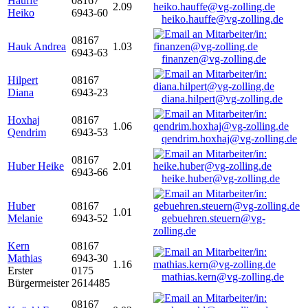
Hauffe
08167
2.09
Heiko
6943-60
heiko.hauffe@vg-zolling.de
08167
Hauk Andrea
1.03
6943-63
finanzen@vg-zolling.de
Hilpert
08167
Diana
6943-23
diana.hilpert@vg-zolling.de
Hoxhaj
08167
1.06
Qendrim
6943-53
qendrim.hoxhaj@vg-zolling.de
08167
Huber Heike
2.01
6943-66
heike.huber@vg-zolling.de
Huber
08167
1.01
Melanie
6943-52
gebuehren.steuern@vg-
zolling.de
Kern
08167
Mathias
6943-30
1.16
Erster
0175
mathias.kern@vg-zolling.de
Bürgermeister
2614485
08167