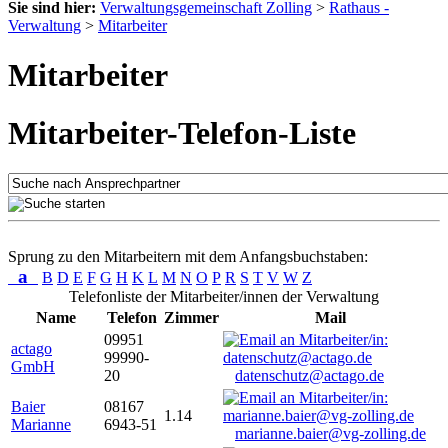
Sie sind hier:
Verwaltungsgemeinschaft Zolling
>
Rathaus -
Verwaltung
>
Mitarbeiter
Mitarbeiter
Mitarbeiter-Telefon-Liste
Sprung zu den Mitarbeitern mit dem Anfangsbuchstaben:
a
B
D
E
F
G
H
K
L
M
N
O
P
R
S
T
V
W
Z
Telefonliste der Mitarbeiter/innen der Verwaltung
Name
Telefon
Zimmer
Mail
09951
actago
99990-
GmbH
20
datenschutz@actago.de
Baier
08167
1.14
Marianne
6943-51
marianne.baier@vg-zolling.de