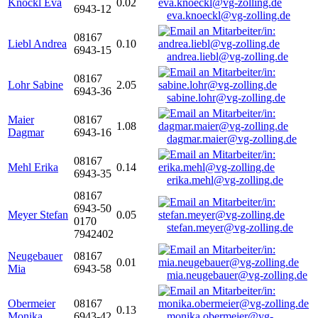
Knöckl Eva
0.02
6943-12
eva.knoeckl@vg-zolling.de
08167
Liebl Andrea
0.10
6943-15
andrea.liebl@vg-zolling.de
08167
Lohr Sabine
2.05
6943-36
sabine.lohr@vg-zolling.de
Maier
08167
1.08
Dagmar
6943-16
dagmar.maier@vg-zolling.de
08167
Mehl Erika
0.14
6943-35
erika.mehl@vg-zolling.de
08167
6943-50
Meyer Stefan
0.05
0170
stefan.meyer@vg-zolling.de
7942402
Neugebauer
08167
0.01
Mia
6943-58
mia.neugebauer@vg-zolling.de
Obermeier
08167
0.13
Monika
6943-42
monika.obermeier@vg-