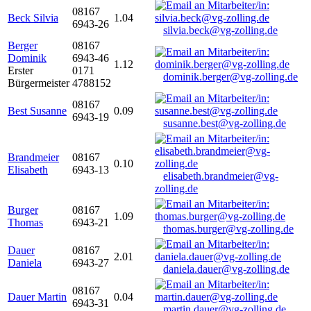
08167
Beck Silvia
1.04
6943-26
silvia.beck@vg-zolling.de
Berger
08167
Dominik
6943-46
1.12
Erster
0171
dominik.berger@vg-zolling.de
Bürgermeister
4788152
08167
Best Susanne
0.09
6943-19
susanne.best@vg-zolling.de
Brandmeier
08167
0.10
Elisabeth
6943-13
elisabeth.brandmeier@vg-
zolling.de
Burger
08167
1.09
Thomas
6943-21
thomas.burger@vg-zolling.de
Dauer
08167
2.01
Daniela
6943-27
daniela.dauer@vg-zolling.de
08167
Dauer Martin
0.04
6943-31
martin.dauer@vg-zolling.de