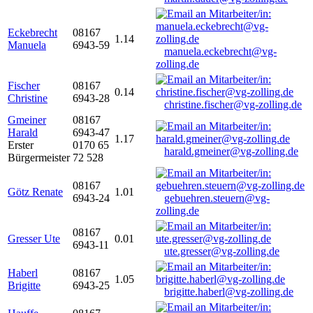
Eckebrecht
08167
1.14
Manuela
6943-59
manuela.eckebrecht@vg-
zolling.de
Fischer
08167
0.14
Christine
6943-28
christine.fischer@vg-zolling.de
Gmeiner
08167
Harald
6943-47
1.17
Erster
0170 65
harald.gmeiner@vg-zolling.de
Bürgermeister
72 528
08167
Götz Renate
1.01
6943-24
gebuehren.steuern@vg-
zolling.de
08167
Gresser Ute
0.01
6943-11
ute.gresser@vg-zolling.de
Haberl
08167
1.05
Brigitte
6943-25
brigitte.haberl@vg-zolling.de