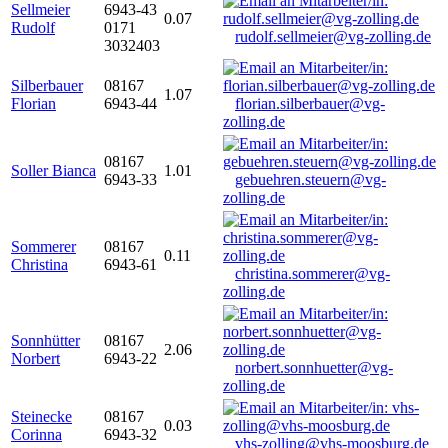
Sellmeier
6943-43
0.07
Rudolf
0171
rudolf.sellmeier@vg-zolling.de
3032403
Silberbauer
08167
1.07
Florian
6943-44
florian.silberbauer@vg-
zolling.de
08167
Soller Bianca
1.01
6943-33
gebuehren.steuern@vg-
zolling.de
Sommerer
08167
0.11
Christina
6943-61
christina.sommerer@vg-
zolling.de
Sonnhütter
08167
2.06
Norbert
6943-22
norbert.sonnhuetter@vg-
zolling.de
Steinecke
08167
0.03
Corinna
6943-32
vhs-zolling@vhs-moosburg.de