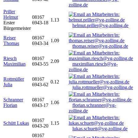
zolling.de
Priller
Helmut
08167
1.13
Erster
6943-18
helmut.priller@vg-zolling.de
Bürgermeister
Reiser
08167
1.09
Thomas
6943-34
thomas.reiser@vg-zolling.de
Riesch
08167
2.09
Maximilian
6943-55
maximilian.riesch@vg-
zolling.de
Rottmüller
08167
0.12
Julia
6943-62
julia.rottmueller@vg-zolling.de
Schranner
08167
1.06
Florian
6943-17
florian.schranner@vg-
zolling.de
08167
Schütt Lukas
1.15
6943-20
lukas.schuett@vg-zolling.de
08167