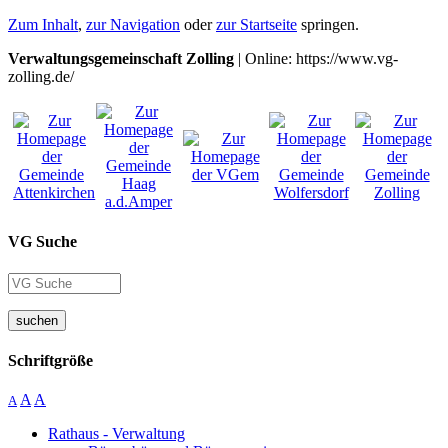
Zum Inhalt
,
zur Navigation
oder
zur Startseite
springen.
Verwaltungsgemeinschaft Zolling
| Online: https://www.vg-
zolling.de/
VG Suche
suchen
Schriftgröße
A
A
A
Rathaus - Verwaltung