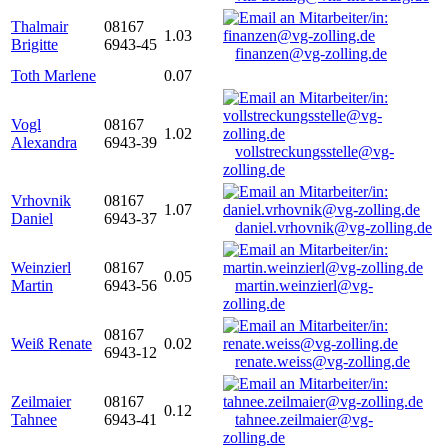
Thalmair
08167
1.03
Brigitte
6943-45
finanzen@vg-zolling.de
Toth Marlene
0.07
Vogl
08167
1.02
Alexandra
6943-39
vollstreckungsstelle@vg-
zolling.de
Vrhovnik
08167
1.07
Daniel
6943-37
daniel.vrhovnik@vg-zolling.de
Weinzierl
08167
0.05
Martin
6943-56
martin.weinzierl@vg-
zolling.de
08167
Weiß Renate
0.02
6943-12
renate.weiss@vg-zolling.de
Zeilmaier
08167
0.12
Tahnee
6943-41
tahnee.zeilmaier@vg-
zolling.de