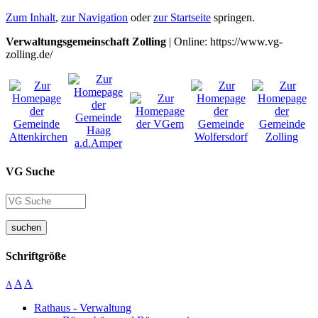
Zum Inhalt
,
zur Navigation
oder
zur Startseite
springen.
Verwaltungsgemeinschaft Zolling
| Online: https://www.vg-
zolling.de/
VG Suche
suchen
Schriftgröße
A
A
A
Rathaus - Verwaltung