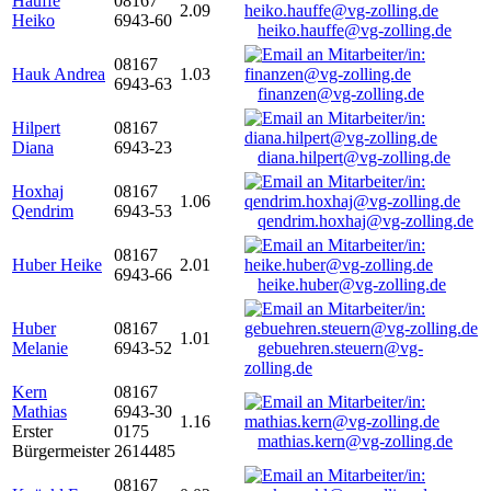
Hauffe
08167
2.09
Heiko
6943-60
heiko.hauffe@vg-zolling.de
08167
Hauk Andrea
1.03
6943-63
finanzen@vg-zolling.de
Hilpert
08167
Diana
6943-23
diana.hilpert@vg-zolling.de
Hoxhaj
08167
1.06
Qendrim
6943-53
qendrim.hoxhaj@vg-zolling.de
08167
Huber Heike
2.01
6943-66
heike.huber@vg-zolling.de
Huber
08167
1.01
Melanie
6943-52
gebuehren.steuern@vg-
zolling.de
Kern
08167
Mathias
6943-30
1.16
Erster
0175
mathias.kern@vg-zolling.de
Bürgermeister
2614485
08167