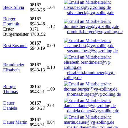
08167
Beck Silvia
1.04
6943-26
silvia.beck@vg-zolling.de
Berger
08167
Dominik
6943-46
1.12
Erster
0171
dominik.berger@vg-zolling.de
Bürgermeister
4788152
08167
Best Susanne
0.09
6943-19
susanne.best@vg-zolling.de
Brandmeier
08167
0.10
Elisabeth
6943-13
elisabeth.brandmeier@vg-
zolling.de
Burger
08167
1.09
Thomas
6943-21
thomas.burger@vg-zolling.de
Dauer
08167
2.01
Daniela
6943-27
daniela.dauer@vg-zolling.de
08167
Dauer Martin
0.04
6943-31
martin.dauer@vg-zolling.de