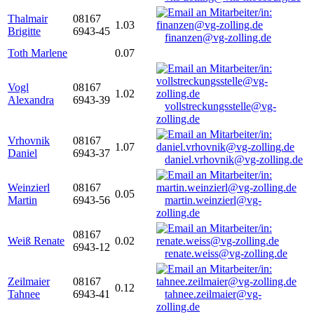
Thalmair
08167
1.03
Brigitte
6943-45
finanzen@vg-zolling.de
Toth Marlene
0.07
Vogl
08167
1.02
Alexandra
6943-39
vollstreckungsstelle@vg-
zolling.de
Vrhovnik
08167
1.07
Daniel
6943-37
daniel.vrhovnik@vg-zolling.de
Weinzierl
08167
0.05
Martin
6943-56
martin.weinzierl@vg-
zolling.de
08167
Weiß Renate
0.02
6943-12
renate.weiss@vg-zolling.de
Zeilmaier
08167
0.12
Tahnee
6943-41
tahnee.zeilmaier@vg-
zolling.de