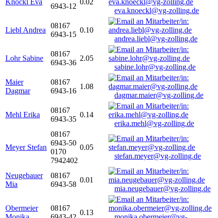
Knöckl Eva
0.02
6943-12
eva.knoeckl@vg-zolling.de
08167
Liebl Andrea
0.10
6943-15
andrea.liebl@vg-zolling.de
08167
Lohr Sabine
2.05
6943-36
sabine.lohr@vg-zolling.de
Maier
08167
1.08
Dagmar
6943-16
dagmar.maier@vg-zolling.de
08167
Mehl Erika
0.14
6943-35
erika.mehl@vg-zolling.de
08167
6943-50
Meyer Stefan
0.05
0170
stefan.meyer@vg-zolling.de
7942402
Neugebauer
08167
0.01
Mia
6943-58
mia.neugebauer@vg-zolling.de
Obermeier
08167
0.13
Monika
6943-42
monika.obermeier@vg-