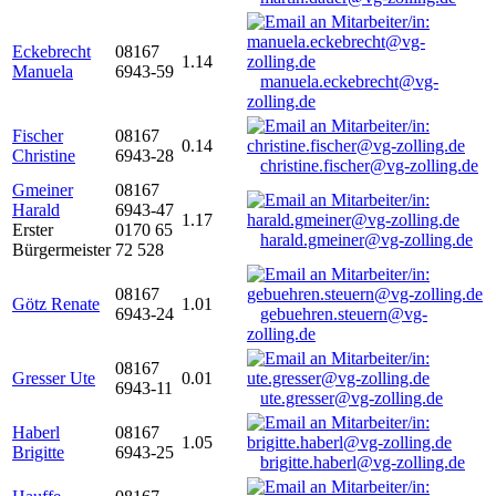
Eckebrecht
08167
1.14
Manuela
6943-59
manuela.eckebrecht@vg-
zolling.de
Fischer
08167
0.14
Christine
6943-28
christine.fischer@vg-zolling.de
Gmeiner
08167
Harald
6943-47
1.17
Erster
0170 65
harald.gmeiner@vg-zolling.de
Bürgermeister
72 528
08167
Götz Renate
1.01
6943-24
gebuehren.steuern@vg-
zolling.de
08167
Gresser Ute
0.01
6943-11
ute.gresser@vg-zolling.de
Haberl
08167
1.05
Brigitte
6943-25
brigitte.haberl@vg-zolling.de