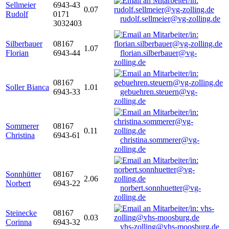
Sellmeier
6943-43
0.07
Rudolf
0171
rudolf.sellmeier@vg-zolling.de
3032403
Silberbauer
08167
1.07
Florian
6943-44
florian.silberbauer@vg-
zolling.de
08167
Soller Bianca
1.01
6943-33
gebuehren.steuern@vg-
zolling.de
Sommerer
08167
0.11
Christina
6943-61
christina.sommerer@vg-
zolling.de
Sonnhütter
08167
2.06
Norbert
6943-22
norbert.sonnhuetter@vg-
zolling.de
Steinecke
08167
0.03
Corinna
6943-32
vhs-zolling@vhs-moosburg.de