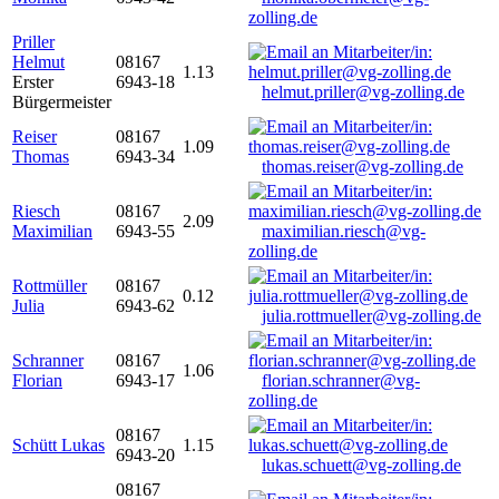
zolling.de
Priller
Helmut
08167
1.13
Erster
6943-18
helmut.priller@vg-zolling.de
Bürgermeister
Reiser
08167
1.09
Thomas
6943-34
thomas.reiser@vg-zolling.de
Riesch
08167
2.09
Maximilian
6943-55
maximilian.riesch@vg-
zolling.de
Rottmüller
08167
0.12
Julia
6943-62
julia.rottmueller@vg-zolling.de
Schranner
08167
1.06
Florian
6943-17
florian.schranner@vg-
zolling.de
08167
Schütt Lukas
1.15
6943-20
lukas.schuett@vg-zolling.de
08167