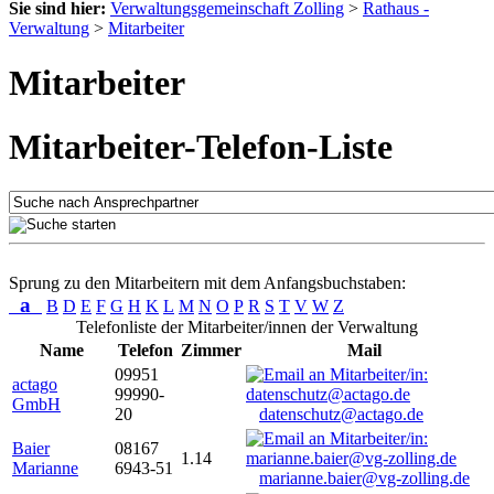
Sie sind hier:
Verwaltungsgemeinschaft Zolling
>
Rathaus -
Verwaltung
>
Mitarbeiter
Mitarbeiter
Mitarbeiter-Telefon-Liste
Sprung zu den Mitarbeitern mit dem Anfangsbuchstaben:
a
B
D
E
F
G
H
K
L
M
N
O
P
R
S
T
V
W
Z
Telefonliste der Mitarbeiter/innen der Verwaltung
Name
Telefon
Zimmer
Mail
09951
actago
99990-
GmbH
20
datenschutz@actago.de
Baier
08167
1.14
Marianne
6943-51
marianne.baier@vg-zolling.de