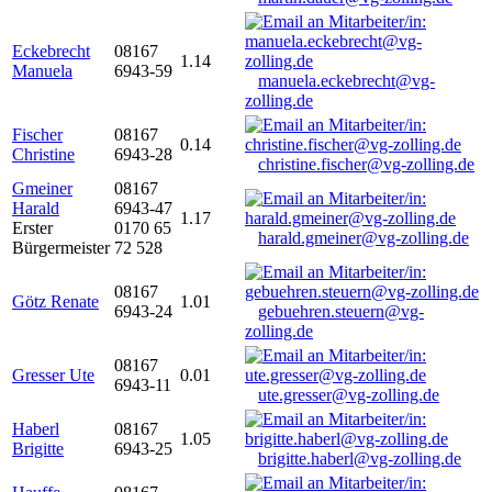
Eckebrecht
08167
1.14
Manuela
6943-59
manuela.eckebrecht@vg-
zolling.de
Fischer
08167
0.14
Christine
6943-28
christine.fischer@vg-zolling.de
Gmeiner
08167
Harald
6943-47
1.17
Erster
0170 65
harald.gmeiner@vg-zolling.de
Bürgermeister
72 528
08167
Götz Renate
1.01
6943-24
gebuehren.steuern@vg-
zolling.de
08167
Gresser Ute
0.01
6943-11
ute.gresser@vg-zolling.de
Haberl
08167
1.05
Brigitte
6943-25
brigitte.haberl@vg-zolling.de