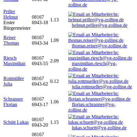
zolling.de
Priller
Helmut
08167
1.13
Erster
6943-18
helmut.priller@vg-zolling.de
Bürgermeister
Reiser
08167
1.09
Thomas
6943-34
thomas.reiser@vg-zolling.de
Riesch
08167
2.09
Maximilian
6943-55
maximilian.riesch@vg-
zolling.de
Rottmüller
08167
0.12
Julia
6943-62
julia.rottmueller@vg-zolling.de
Schranner
08167
1.06
Florian
6943-17
florian.schranner@vg-
zolling.de
08167
Schütt Lukas
1.15
6943-20
lukas.schuett@vg-zolling.de
08167