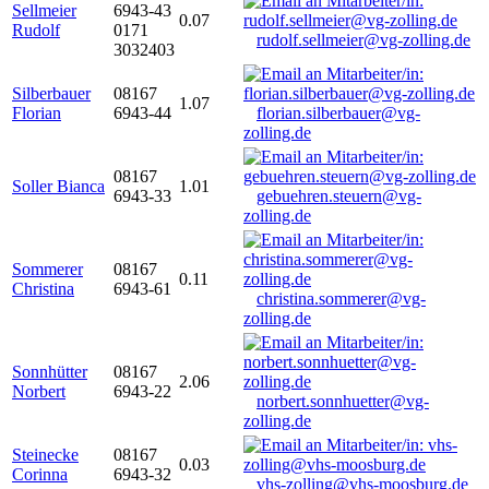
Sellmeier
6943-43
0.07
Rudolf
0171
rudolf.sellmeier@vg-zolling.de
3032403
Silberbauer
08167
1.07
Florian
6943-44
florian.silberbauer@vg-
zolling.de
08167
Soller Bianca
1.01
6943-33
gebuehren.steuern@vg-
zolling.de
Sommerer
08167
0.11
Christina
6943-61
christina.sommerer@vg-
zolling.de
Sonnhütter
08167
2.06
Norbert
6943-22
norbert.sonnhuetter@vg-
zolling.de
Steinecke
08167
0.03
Corinna
6943-32
vhs-zolling@vhs-moosburg.de