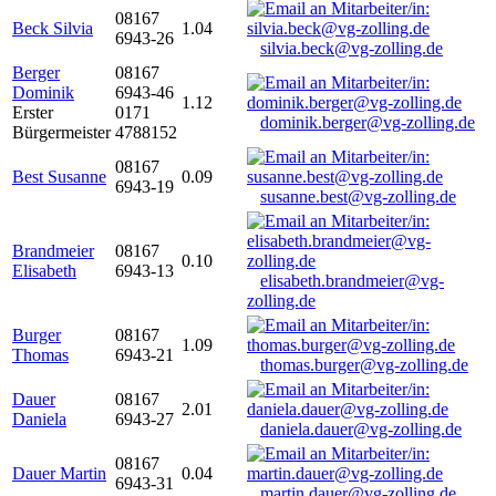
08167
Beck Silvia
1.04
6943-26
silvia.beck@vg-zolling.de
Berger
08167
Dominik
6943-46
1.12
Erster
0171
dominik.berger@vg-zolling.de
Bürgermeister
4788152
08167
Best Susanne
0.09
6943-19
susanne.best@vg-zolling.de
Brandmeier
08167
0.10
Elisabeth
6943-13
elisabeth.brandmeier@vg-
zolling.de
Burger
08167
1.09
Thomas
6943-21
thomas.burger@vg-zolling.de
Dauer
08167
2.01
Daniela
6943-27
daniela.dauer@vg-zolling.de
08167
Dauer Martin
0.04
6943-31
martin.dauer@vg-zolling.de