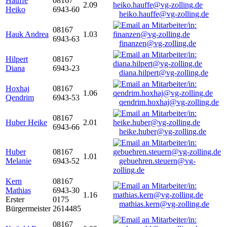
Hauffe
08167
2.09
Heiko
6943-60
heiko.hauffe@vg-zolling.de
08167
Hauk Andrea
1.03
6943-63
finanzen@vg-zolling.de
Hilpert
08167
Diana
6943-23
diana.hilpert@vg-zolling.de
Hoxhaj
08167
1.06
Qendrim
6943-53
qendrim.hoxhaj@vg-zolling.de
08167
Huber Heike
2.01
6943-66
heike.huber@vg-zolling.de
Huber
08167
1.01
Melanie
6943-52
gebuehren.steuern@vg-
zolling.de
Kern
08167
Mathias
6943-30
1.16
Erster
0175
mathias.kern@vg-zolling.de
Bürgermeister
2614485
08167