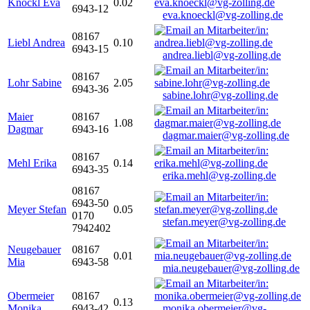
Knöckl Eva
0.02
6943-12
eva.knoeckl@vg-zolling.de
08167
Liebl Andrea
0.10
6943-15
andrea.liebl@vg-zolling.de
08167
Lohr Sabine
2.05
6943-36
sabine.lohr@vg-zolling.de
Maier
08167
1.08
Dagmar
6943-16
dagmar.maier@vg-zolling.de
08167
Mehl Erika
0.14
6943-35
erika.mehl@vg-zolling.de
08167
6943-50
Meyer Stefan
0.05
0170
stefan.meyer@vg-zolling.de
7942402
Neugebauer
08167
0.01
Mia
6943-58
mia.neugebauer@vg-zolling.de
Obermeier
08167
0.13
Monika
6943-42
monika.obermeier@vg-