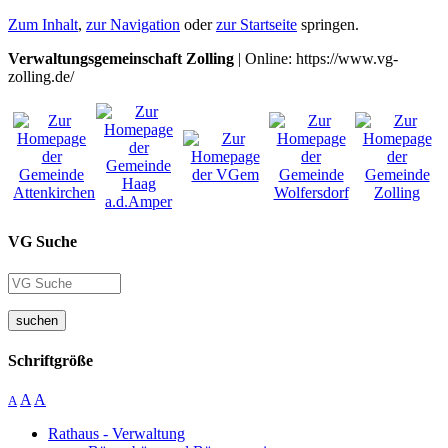
Zum Inhalt
,
zur Navigation
oder
zur Startseite
springen.
Verwaltungsgemeinschaft Zolling
| Online: https://www.vg-
zolling.de/
VG Suche
suchen
Schriftgröße
A
A
A
Rathaus - Verwaltung