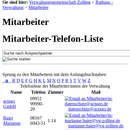
Sie sind hier:
Verwaltungsgemeinschaft Zolling
>
Rathaus -
Verwaltung
>
Mitarbeiter
Mitarbeiter
Mitarbeiter-Telefon-Liste
Sprung zu den Mitarbeitern mit dem Anfangsbuchstaben:
a
B
D
E
F
G
H
K
L
M
N
O
P
R
S
T
V
W
Z
Telefonliste der Mitarbeiter/innen der Verwaltung
Name
Telefon
Zimmer
Mail
09951
actago
99990-
GmbH
20
datenschutz@actago.de
Baier
08167
1.14
Marianne
6943-51
marianne.baier@vg-zolling.de