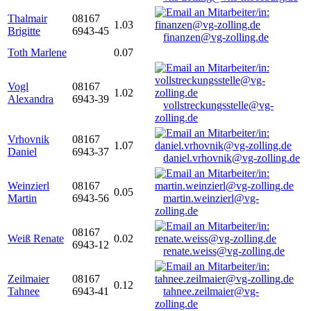
Thalmair
08167
1.03
Brigitte
6943-45
finanzen@vg-zolling.de
Toth Marlene
0.07
Vogl
08167
1.02
Alexandra
6943-39
vollstreckungsstelle@vg-
zolling.de
Vrhovnik
08167
1.07
Daniel
6943-37
daniel.vrhovnik@vg-zolling.de
Weinzierl
08167
0.05
Martin
6943-56
martin.weinzierl@vg-
zolling.de
08167
Weiß Renate
0.02
6943-12
renate.weiss@vg-zolling.de
Zeilmaier
08167
0.12
Tahnee
6943-41
tahnee.zeilmaier@vg-
zolling.de