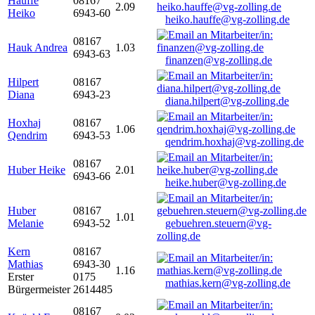
Hauffe
08167
2.09
Heiko
6943-60
heiko.hauffe@vg-zolling.de
08167
Hauk Andrea
1.03
6943-63
finanzen@vg-zolling.de
Hilpert
08167
Diana
6943-23
diana.hilpert@vg-zolling.de
Hoxhaj
08167
1.06
Qendrim
6943-53
qendrim.hoxhaj@vg-zolling.de
08167
Huber Heike
2.01
6943-66
heike.huber@vg-zolling.de
Huber
08167
1.01
Melanie
6943-52
gebuehren.steuern@vg-
zolling.de
Kern
08167
Mathias
6943-30
1.16
Erster
0175
mathias.kern@vg-zolling.de
Bürgermeister
2614485
08167