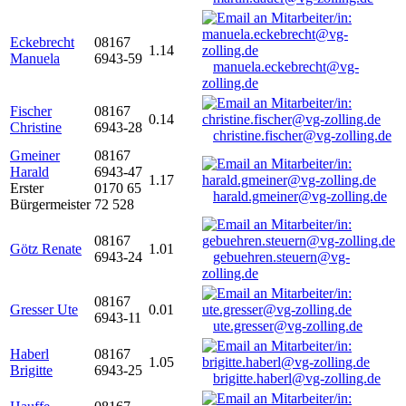
Eckebrecht
08167
1.14
Manuela
6943-59
manuela.eckebrecht@vg-
zolling.de
Fischer
08167
0.14
Christine
6943-28
christine.fischer@vg-zolling.de
Gmeiner
08167
Harald
6943-47
1.17
Erster
0170 65
harald.gmeiner@vg-zolling.de
Bürgermeister
72 528
08167
Götz Renate
1.01
6943-24
gebuehren.steuern@vg-
zolling.de
08167
Gresser Ute
0.01
6943-11
ute.gresser@vg-zolling.de
Haberl
08167
1.05
Brigitte
6943-25
brigitte.haberl@vg-zolling.de