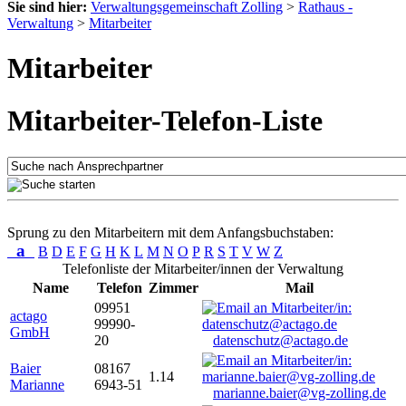
Sie sind hier:
Verwaltungsgemeinschaft Zolling
>
Rathaus -
Verwaltung
>
Mitarbeiter
Mitarbeiter
Mitarbeiter-Telefon-Liste
Sprung zu den Mitarbeitern mit dem Anfangsbuchstaben:
a
B
D
E
F
G
H
K
L
M
N
O
P
R
S
T
V
W
Z
Telefonliste der Mitarbeiter/innen der Verwaltung
Name
Telefon
Zimmer
Mail
09951
actago
99990-
GmbH
20
datenschutz@actago.de
Baier
08167
1.14
Marianne
6943-51
marianne.baier@vg-zolling.de