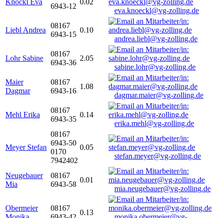
Knöckl Eva
0.02
6943-12
eva.knoeckl@vg-zolling.de
08167
Liebl Andrea
0.10
6943-15
andrea.liebl@vg-zolling.de
08167
Lohr Sabine
2.05
6943-36
sabine.lohr@vg-zolling.de
Maier
08167
1.08
Dagmar
6943-16
dagmar.maier@vg-zolling.de
08167
Mehl Erika
0.14
6943-35
erika.mehl@vg-zolling.de
08167
6943-50
Meyer Stefan
0.05
0170
stefan.meyer@vg-zolling.de
7942402
Neugebauer
08167
0.01
Mia
6943-58
mia.neugebauer@vg-zolling.de
Obermeier
08167
0.13
Monika
6943-42
monika.obermeier@vg-