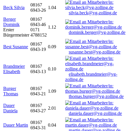
08167
Beck Silvia
1.04
6943-26
silvia.beck@vg-zolling.de
Berger
08167
Dominik
6943-46
1.12
Erster
0171
dominik.berger@vg-zolling.de
Bürgermeister
4788152
08167
Best Susanne
0.09
6943-19
susanne.best@vg-zolling.de
Brandmeier
08167
0.10
Elisabeth
6943-13
elisabeth.brandmeier@vg-
zolling.de
Burger
08167
1.09
Thomas
6943-21
thomas.burger@vg-zolling.de
Dauer
08167
2.01
Daniela
6943-27
daniela.dauer@vg-zolling.de
08167
Dauer Martin
0.04
6943-31
martin.dauer@vg-zolling.de