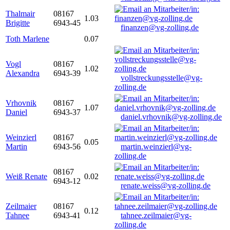
Thalmair
08167
1.03
Brigitte
6943-45
finanzen@vg-zolling.de
Toth Marlene
0.07
Vogl
08167
1.02
Alexandra
6943-39
vollstreckungsstelle@vg-
zolling.de
Vrhovnik
08167
1.07
Daniel
6943-37
daniel.vrhovnik@vg-zolling.de
Weinzierl
08167
0.05
Martin
6943-56
martin.weinzierl@vg-
zolling.de
08167
Weiß Renate
0.02
6943-12
renate.weiss@vg-zolling.de
Zeilmaier
08167
0.12
Tahnee
6943-41
tahnee.zeilmaier@vg-
zolling.de