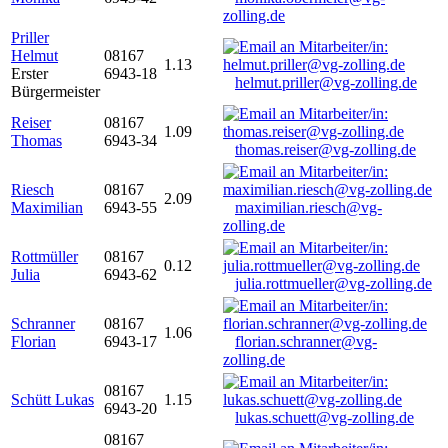
zolling.de
Priller
Helmut
08167
1.13
Erster
6943-18
helmut.priller@vg-zolling.de
Bürgermeister
Reiser
08167
1.09
Thomas
6943-34
thomas.reiser@vg-zolling.de
Riesch
08167
2.09
Maximilian
6943-55
maximilian.riesch@vg-
zolling.de
Rottmüller
08167
0.12
Julia
6943-62
julia.rottmueller@vg-zolling.de
Schranner
08167
1.06
Florian
6943-17
florian.schranner@vg-
zolling.de
08167
Schütt Lukas
1.15
6943-20
lukas.schuett@vg-zolling.de
08167