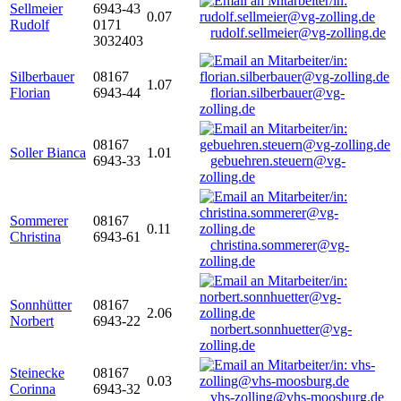
Sellmeier
6943-43
0.07
Rudolf
0171
rudolf.sellmeier@vg-zolling.de
3032403
Silberbauer
08167
1.07
Florian
6943-44
florian.silberbauer@vg-
zolling.de
08167
Soller Bianca
1.01
6943-33
gebuehren.steuern@vg-
zolling.de
Sommerer
08167
0.11
Christina
6943-61
christina.sommerer@vg-
zolling.de
Sonnhütter
08167
2.06
Norbert
6943-22
norbert.sonnhuetter@vg-
zolling.de
Steinecke
08167
0.03
Corinna
6943-32
vhs-zolling@vhs-moosburg.de