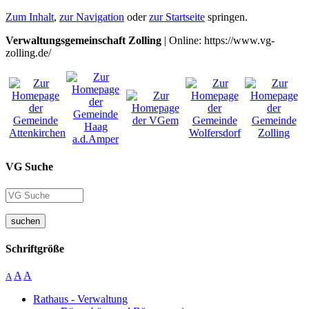
Zum Inhalt
,
zur Navigation
oder
zur Startseite
springen.
Verwaltungsgemeinschaft Zolling
| Online: https://www.vg-
zolling.de/
VG Suche
suchen
Schriftgröße
A
A
A
Rathaus - Verwaltung