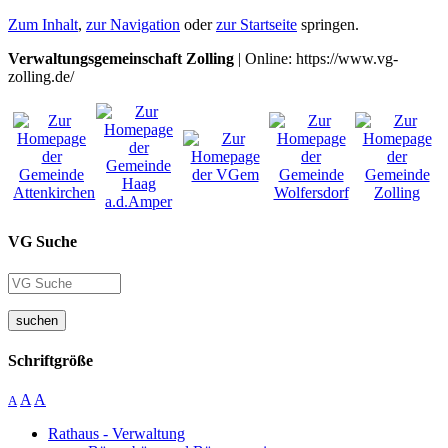
Zum Inhalt
,
zur Navigation
oder
zur Startseite
springen.
Verwaltungsgemeinschaft Zolling
| Online: https://www.vg-
zolling.de/
VG Suche
suchen
Schriftgröße
A
A
A
Rathaus - Verwaltung