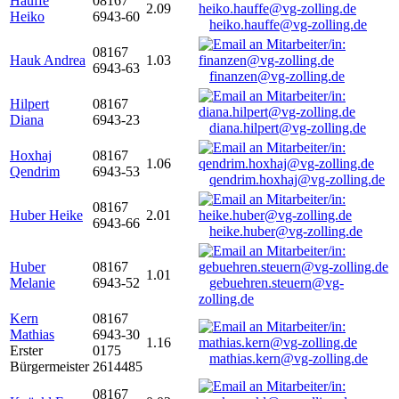
Hauffe
08167
2.09
Heiko
6943-60
heiko.hauffe@vg-zolling.de
08167
Hauk Andrea
1.03
6943-63
finanzen@vg-zolling.de
Hilpert
08167
Diana
6943-23
diana.hilpert@vg-zolling.de
Hoxhaj
08167
1.06
Qendrim
6943-53
qendrim.hoxhaj@vg-zolling.de
08167
Huber Heike
2.01
6943-66
heike.huber@vg-zolling.de
Huber
08167
1.01
Melanie
6943-52
gebuehren.steuern@vg-
zolling.de
Kern
08167
Mathias
6943-30
1.16
Erster
0175
mathias.kern@vg-zolling.de
Bürgermeister
2614485
08167