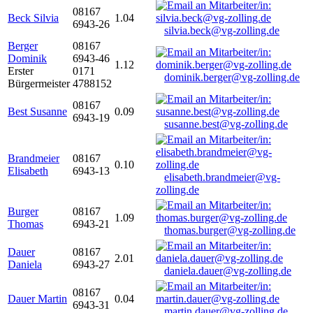
08167
Beck Silvia
1.04
6943-26
silvia.beck@vg-zolling.de
Berger
08167
Dominik
6943-46
1.12
Erster
0171
dominik.berger@vg-zolling.de
Bürgermeister
4788152
08167
Best Susanne
0.09
6943-19
susanne.best@vg-zolling.de
Brandmeier
08167
0.10
Elisabeth
6943-13
elisabeth.brandmeier@vg-
zolling.de
Burger
08167
1.09
Thomas
6943-21
thomas.burger@vg-zolling.de
Dauer
08167
2.01
Daniela
6943-27
daniela.dauer@vg-zolling.de
08167
Dauer Martin
0.04
6943-31
martin.dauer@vg-zolling.de