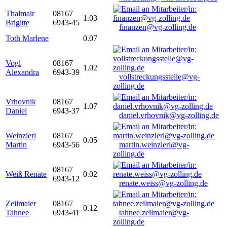
Thalmair
08167
1.03
Brigitte
6943-45
finanzen@vg-zolling.de
Toth Marlene
0.07
Vogl
08167
1.02
Alexandra
6943-39
vollstreckungsstelle@vg-
zolling.de
Vrhovnik
08167
1.07
Daniel
6943-37
daniel.vrhovnik@vg-zolling.de
Weinzierl
08167
0.05
Martin
6943-56
martin.weinzierl@vg-
zolling.de
08167
Weiß Renate
0.02
6943-12
renate.weiss@vg-zolling.de
Zeilmaier
08167
0.12
Tahnee
6943-41
tahnee.zeilmaier@vg-
zolling.de