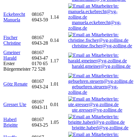
Eckebrecht
08167
1.14
Manuela
6943-59
manuela.eckebrecht@vg-
zolling.de
Fischer
08167
0.14
Christine
6943-28
christine.fischer@vg-zolling.de
Gmeiner
08167
Harald
6943-47
1.17
Erster
0170 65
harald.gmeiner@vg-zolling.de
Bürgermeister
72 528
08167
Götz Renate
1.01
6943-24
gebuehren.steuern@vg-
zolling.de
08167
Gresser Ute
0.01
6943-11
ute.gresser@vg-zolling.de
Haberl
08167
1.05
Brigitte
6943-25
brigitte.haberl@vg-zolling.de