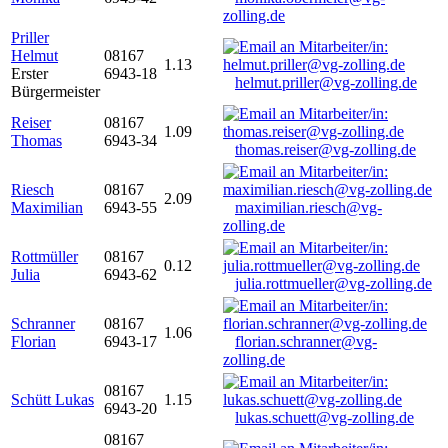
zolling.de
Priller
Helmut
08167
1.13
Erster
6943-18
helmut.priller@vg-zolling.de
Bürgermeister
Reiser
08167
1.09
Thomas
6943-34
thomas.reiser@vg-zolling.de
Riesch
08167
2.09
Maximilian
6943-55
maximilian.riesch@vg-
zolling.de
Rottmüller
08167
0.12
Julia
6943-62
julia.rottmueller@vg-zolling.de
Schranner
08167
1.06
Florian
6943-17
florian.schranner@vg-
zolling.de
08167
Schütt Lukas
1.15
6943-20
lukas.schuett@vg-zolling.de
08167