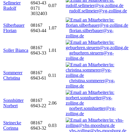
Sellmeier
6943-43
0.07
Rudolf
0171
rudolf.sellmeier@vg-zolling.de
3032403
Silberbauer
08167
1.07
Florian
6943-44
florian.silberbauer@vg-
zolling.de
08167
Soller Bianca
1.01
6943-33
gebuehren.steuern@vg-
zolling.de
Sommerer
08167
0.11
Christina
6943-61
christina.sommerer@vg-
zolling.de
Sonnhütter
08167
2.06
Norbert
6943-22
norbert.sonnhuetter@vg-
zolling.de
Steinecke
08167
0.03
Corinna
6943-32
vhs-zolling@vhs-moosburg.de