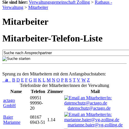
Sie sind hier:
Verwaltungsgemeinschaft Zolling
>
Rathaus -
Verwaltung
>
Mitarbeiter
Mitarbeiter
Mitarbeiter-Telefon-Liste
Sprung zu den Mitarbeitern mit dem Anfangsbuchstaben:
a
B
D
E
F
G
H
K
L
M
N
O
P
R
S
T
V
W
Z
Telefonliste der Mitarbeiter/innen der Verwaltung
Name
Telefon
Zimmer
Mail
09951
actago
99990-
GmbH
20
datenschutz@actago.de
Baier
08167
1.14
Marianne
6943-51
marianne.baier@vg-zolling.de