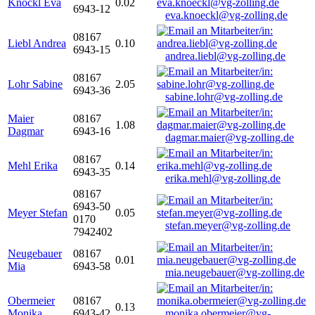
Knöckl Eva
0.02
6943-12
eva.knoeckl@vg-zolling.de
08167
Liebl Andrea
0.10
6943-15
andrea.liebl@vg-zolling.de
08167
Lohr Sabine
2.05
6943-36
sabine.lohr@vg-zolling.de
Maier
08167
1.08
Dagmar
6943-16
dagmar.maier@vg-zolling.de
08167
Mehl Erika
0.14
6943-35
erika.mehl@vg-zolling.de
08167
6943-50
Meyer Stefan
0.05
0170
stefan.meyer@vg-zolling.de
7942402
Neugebauer
08167
0.01
Mia
6943-58
mia.neugebauer@vg-zolling.de
Obermeier
08167
0.13
Monika
6943-42
monika.obermeier@vg-