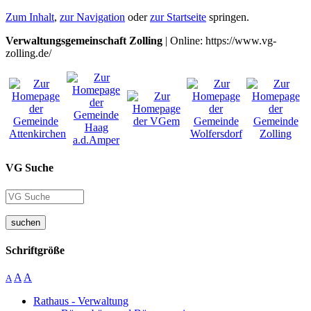
Zum Inhalt
,
zur Navigation
oder
zur Startseite
springen.
Verwaltungsgemeinschaft Zolling
| Online: https://www.vg-
zolling.de/
VG Suche
suchen
Schriftgröße
A
A
A
Rathaus - Verwaltung