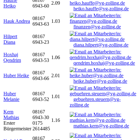
Hauffe
08167
2.09
Heiko
6943-60
heiko.hauffe@vg-zolling.de
08167
Hauk Andrea
1.03
6943-63
finanzen@vg-zolling.de
Hilpert
08167
Diana
6943-23
diana.hilpert@vg-zolling.de
Hoxhaj
08167
1.06
Qendrim
6943-53
qendrim.hoxhaj@vg-zolling.de
08167
Huber Heike
2.01
6943-66
heike.huber@vg-zolling.de
Huber
08167
1.01
Melanie
6943-52
gebuehren.steuern@vg-
zolling.de
Kern
08167
Mathias
6943-30
1.16
Erster
0175
mathias.kern@vg-zolling.de
Bürgermeister
2614485
08167