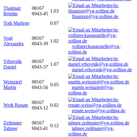
Thalmair
08167
1.03
Brigitte
6943-45
finanzen@vg-zolling.de
Toth Marlene
0.07
Vogl
08167
1.02
Alexandra
6943-39
vollstreckungsstelle@vg-
zolling.de
Vrhovnik
08167
1.07
Daniel
6943-37
daniel.vrhovnik@vg-zolling.de
Weinzierl
08167
0.05
Martin
6943-56
martin.weinzierl@vg-
zolling.de
08167
Weiß Renate
0.02
6943-12
renate.weiss@vg-zolling.de
Zeilmaier
08167
0.12
Tahnee
6943-41
tahnee.zeilmaier@vg-
zolling.de