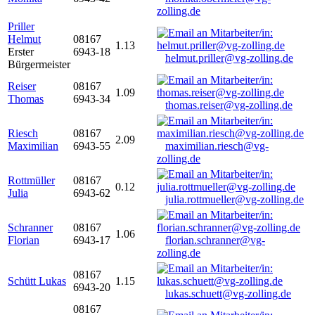
zolling.de
Priller
Helmut
08167
1.13
Erster
6943-18
helmut.priller@vg-zolling.de
Bürgermeister
Reiser
08167
1.09
Thomas
6943-34
thomas.reiser@vg-zolling.de
Riesch
08167
2.09
Maximilian
6943-55
maximilian.riesch@vg-
zolling.de
Rottmüller
08167
0.12
Julia
6943-62
julia.rottmueller@vg-zolling.de
Schranner
08167
1.06
Florian
6943-17
florian.schranner@vg-
zolling.de
08167
Schütt Lukas
1.15
6943-20
lukas.schuett@vg-zolling.de
08167