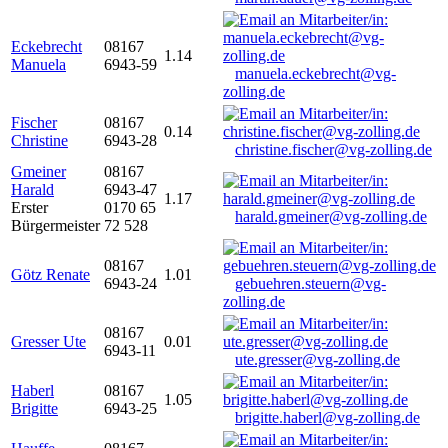
Eckebrecht
08167
1.14
Manuela
6943-59
manuela.eckebrecht@vg-
zolling.de
Fischer
08167
0.14
Christine
6943-28
christine.fischer@vg-zolling.de
Gmeiner
08167
Harald
6943-47
1.17
Erster
0170 65
harald.gmeiner@vg-zolling.de
Bürgermeister
72 528
08167
Götz Renate
1.01
6943-24
gebuehren.steuern@vg-
zolling.de
08167
Gresser Ute
0.01
6943-11
ute.gresser@vg-zolling.de
Haberl
08167
1.05
Brigitte
6943-25
brigitte.haberl@vg-zolling.de