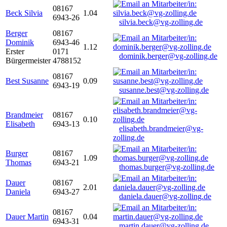
08167
Beck Silvia
1.04
6943-26
silvia.beck@vg-zolling.de
Berger
08167
Dominik
6943-46
1.12
Erster
0171
dominik.berger@vg-zolling.de
Bürgermeister
4788152
08167
Best Susanne
0.09
6943-19
susanne.best@vg-zolling.de
Brandmeier
08167
0.10
Elisabeth
6943-13
elisabeth.brandmeier@vg-
zolling.de
Burger
08167
1.09
Thomas
6943-21
thomas.burger@vg-zolling.de
Dauer
08167
2.01
Daniela
6943-27
daniela.dauer@vg-zolling.de
08167
Dauer Martin
0.04
6943-31
martin.dauer@vg-zolling.de