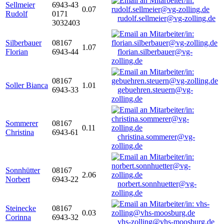
Sellmeier
6943-43
0.07
Rudolf
0171
rudolf.sellmeier@vg-zolling.de
3032403
Silberbauer
08167
1.07
Florian
6943-44
florian.silberbauer@vg-
zolling.de
08167
Soller Bianca
1.01
6943-33
gebuehren.steuern@vg-
zolling.de
Sommerer
08167
0.11
Christina
6943-61
christina.sommerer@vg-
zolling.de
Sonnhütter
08167
2.06
Norbert
6943-22
norbert.sonnhuetter@vg-
zolling.de
Steinecke
08167
0.03
Corinna
6943-32
vhs-zolling@vhs-moosburg.de