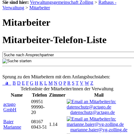
Sie sind hier:
Verwaltungsgemeinschaft Zolling
>
Rathaus -
Verwaltung
>
Mitarbeiter
Mitarbeiter
Mitarbeiter-Telefon-Liste
Sprung zu den Mitarbeitern mit dem Anfangsbuchstaben:
a
B
D
E
F
G
H
K
L
M
N
O
P
R
S
T
V
W
Z
Telefonliste der Mitarbeiter/innen der Verwaltung
Name
Telefon
Zimmer
Mail
09951
actago
99990-
GmbH
20
datenschutz@actago.de
Baier
08167
1.14
Marianne
6943-51
marianne.baier@vg-zolling.de