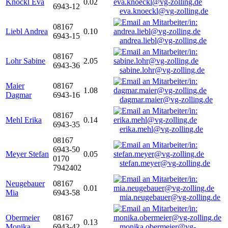
Knöckl Eva
0.02
6943-12
eva.knoeckl@vg-zolling.de
08167
Liebl Andrea
0.10
6943-15
andrea.liebl@vg-zolling.de
08167
Lohr Sabine
2.05
6943-36
sabine.lohr@vg-zolling.de
Maier
08167
1.08
Dagmar
6943-16
dagmar.maier@vg-zolling.de
08167
Mehl Erika
0.14
6943-35
erika.mehl@vg-zolling.de
08167
6943-50
Meyer Stefan
0.05
0170
stefan.meyer@vg-zolling.de
7942402
Neugebauer
08167
0.01
Mia
6943-58
mia.neugebauer@vg-zolling.de
Obermeier
08167
0.13
Monika
6943-42
monika.obermeier@vg-