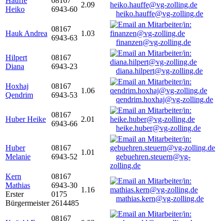
Hauffe
08167
2.09
Heiko
6943-60
heiko.hauffe@vg-zolling.de
08167
Hauk Andrea
1.03
6943-63
finanzen@vg-zolling.de
Hilpert
08167
Diana
6943-23
diana.hilpert@vg-zolling.de
Hoxhaj
08167
1.06
Qendrim
6943-53
qendrim.hoxhaj@vg-zolling.de
08167
Huber Heike
2.01
6943-66
heike.huber@vg-zolling.de
Huber
08167
1.01
Melanie
6943-52
gebuehren.steuern@vg-
zolling.de
Kern
08167
Mathias
6943-30
1.16
Erster
0175
mathias.kern@vg-zolling.de
Bürgermeister
2614485
08167