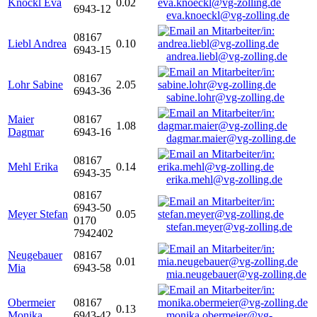
Knöckl Eva
0.02
6943-12
eva.knoeckl@vg-zolling.de
08167
Liebl Andrea
0.10
6943-15
andrea.liebl@vg-zolling.de
08167
Lohr Sabine
2.05
6943-36
sabine.lohr@vg-zolling.de
Maier
08167
1.08
Dagmar
6943-16
dagmar.maier@vg-zolling.de
08167
Mehl Erika
0.14
6943-35
erika.mehl@vg-zolling.de
08167
6943-50
Meyer Stefan
0.05
0170
stefan.meyer@vg-zolling.de
7942402
Neugebauer
08167
0.01
Mia
6943-58
mia.neugebauer@vg-zolling.de
Obermeier
08167
0.13
Monika
6943-42
monika.obermeier@vg-