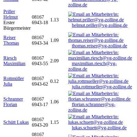
zolling.de
Priller
Helmut
08167
1.13
Erster
6943-18
helmut.priller@vg-zolling.de
Bürgermeister
Reiser
08167
1.09
Thomas
6943-34
thomas.reiser@vg-zolling.de
Riesch
08167
2.09
Maximilian
6943-55
maximilian.riesch@vg-
zolling.de
Rottmüller
08167
0.12
Julia
6943-62
julia.rottmueller@vg-zolling.de
Schranner
08167
1.06
Florian
6943-17
florian.schranner@vg-
zolling.de
08167
Schütt Lukas
1.15
6943-20
lukas.schuett@vg-zolling.de
08167