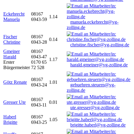
Eckebrecht
08167
1.14
Manuela
6943-59
manuela.eckebrecht@vg-
zolling.de
Fischer
08167
0.14
Christine
6943-28
christine.fischer@vg-zolling.de
Gmeiner
08167
Harald
6943-47
1.17
Erster
0170 65
harald.gmeiner@vg-zolling.de
Bürgermeister
72 528
08167
Götz Renate
1.01
6943-24
gebuehren.steuern@vg-
zolling.de
08167
Gresser Ute
0.01
6943-11
ute.gresser@vg-zolling.de
Haberl
08167
1.05
Brigitte
6943-25
brigitte.haberl@vg-zolling.de