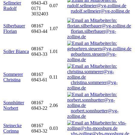
Sellmeier
6943-43
0.07
Rudolf
0171
rudolf.sellmeier@vg-zolling.de
3032403
Silberbauer
08167
1.07
Florian
6943-44
florian.silberbauer@vg-
zolling.de
08167
Soller Bianca
1.01
6943-33
gebuehren.steuern@vg-
zolling.de
Sommerer
08167
0.11
Christina
6943-61
christina.sommerer@vg-
zolling.de
Sonnhütter
08167
2.06
Norbert
6943-22
norbert.sonnhuetter@vg-
zolling.de
Steinecke
08167
0.03
Corinna
6943-32
vhs-zolling@vhs-moosburg.de