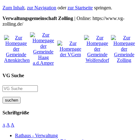
Zum Inhalt
,
zur Navigation
oder
zur Startseite
springen.
Verwaltungsgemeinschaft Zolling
| Online: https://www.vg-
zolling.de/
VG Suche
suchen
Schriftgröße
A
A
A
Rathaus - Verwaltung