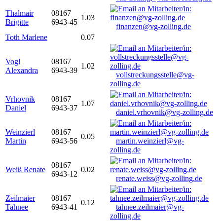
Thalmair
08167
1.03
Brigitte
6943-45
finanzen@vg-zolling.de
Toth Marlene
0.07
Vogl
08167
1.02
Alexandra
6943-39
vollstreckungsstelle@vg-
zolling.de
Vrhovnik
08167
1.07
Daniel
6943-37
daniel.vrhovnik@vg-zolling.de
Weinzierl
08167
0.05
Martin
6943-56
martin.weinzierl@vg-
zolling.de
08167
Weiß Renate
0.02
6943-12
renate.weiss@vg-zolling.de
Zeilmaier
08167
0.12
Tahnee
6943-41
tahnee.zeilmaier@vg-
zolling.de