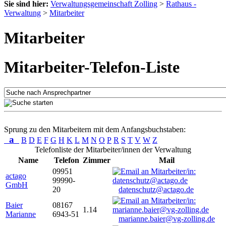
Sie sind hier:
Verwaltungsgemeinschaft Zolling
>
Rathaus -
Verwaltung
>
Mitarbeiter
Mitarbeiter
Mitarbeiter-Telefon-Liste
Sprung zu den Mitarbeitern mit dem Anfangsbuchstaben:
a
B
D
E
F
G
H
K
L
M
N
O
P
R
S
T
V
W
Z
Telefonliste der Mitarbeiter/innen der Verwaltung
Name
Telefon
Zimmer
Mail
09951
actago
99990-
GmbH
20
datenschutz@actago.de
Baier
08167
1.14
Marianne
6943-51
marianne.baier@vg-zolling.de