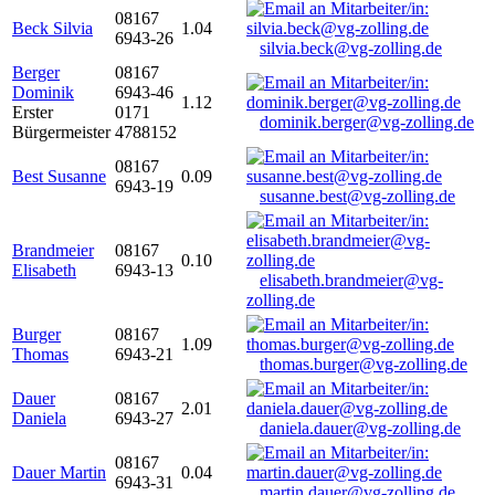
08167
Beck Silvia
1.04
6943-26
silvia.beck@vg-zolling.de
Berger
08167
Dominik
6943-46
1.12
Erster
0171
dominik.berger@vg-zolling.de
Bürgermeister
4788152
08167
Best Susanne
0.09
6943-19
susanne.best@vg-zolling.de
Brandmeier
08167
0.10
Elisabeth
6943-13
elisabeth.brandmeier@vg-
zolling.de
Burger
08167
1.09
Thomas
6943-21
thomas.burger@vg-zolling.de
Dauer
08167
2.01
Daniela
6943-27
daniela.dauer@vg-zolling.de
08167
Dauer Martin
0.04
6943-31
martin.dauer@vg-zolling.de