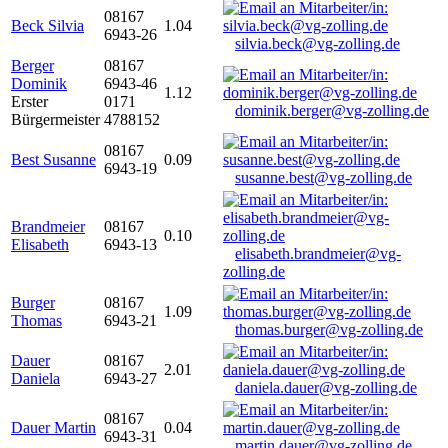
08167
Beck Silvia
1.04
6943-26
silvia.beck@vg-zolling.de
Berger
08167
Dominik
6943-46
1.12
Erster
0171
dominik.berger@vg-zolling.de
Bürgermeister
4788152
08167
Best Susanne
0.09
6943-19
susanne.best@vg-zolling.de
Brandmeier
08167
0.10
Elisabeth
6943-13
elisabeth.brandmeier@vg-
zolling.de
Burger
08167
1.09
Thomas
6943-21
thomas.burger@vg-zolling.de
Dauer
08167
2.01
Daniela
6943-27
daniela.dauer@vg-zolling.de
08167
Dauer Martin
0.04
6943-31
martin.dauer@vg-zolling.de