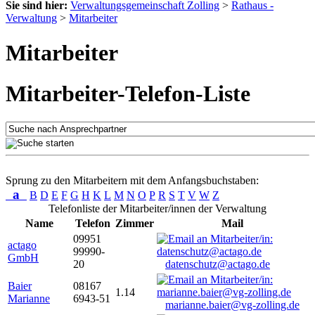
Sie sind hier:
Verwaltungsgemeinschaft Zolling
>
Rathaus -
Verwaltung
>
Mitarbeiter
Mitarbeiter
Mitarbeiter-Telefon-Liste
Sprung zu den Mitarbeitern mit dem Anfangsbuchstaben:
a
B
D
E
F
G
H
K
L
M
N
O
P
R
S
T
V
W
Z
Telefonliste der Mitarbeiter/innen der Verwaltung
Name
Telefon
Zimmer
Mail
09951
actago
99990-
GmbH
20
datenschutz@actago.de
Baier
08167
1.14
Marianne
6943-51
marianne.baier@vg-zolling.de