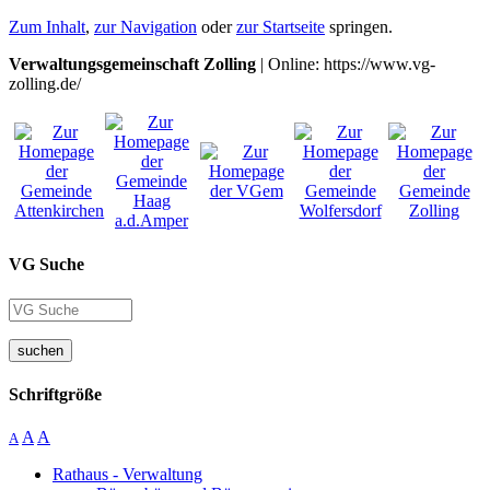
Zum Inhalt
,
zur Navigation
oder
zur Startseite
springen.
Verwaltungsgemeinschaft Zolling
| Online: https://www.vg-
zolling.de/
VG Suche
suchen
Schriftgröße
A
A
A
Rathaus - Verwaltung