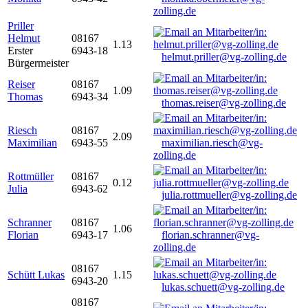
zolling.de
Priller
Helmut
08167
1.13
Erster
6943-18
helmut.priller@vg-zolling.de
Bürgermeister
Reiser
08167
1.09
Thomas
6943-34
thomas.reiser@vg-zolling.de
Riesch
08167
2.09
Maximilian
6943-55
maximilian.riesch@vg-
zolling.de
Rottmüller
08167
0.12
Julia
6943-62
julia.rottmueller@vg-zolling.de
Schranner
08167
1.06
Florian
6943-17
florian.schranner@vg-
zolling.de
08167
Schütt Lukas
1.15
6943-20
lukas.schuett@vg-zolling.de
08167