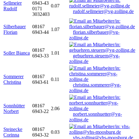
Sellmeier
6943-43
0.07
Rudolf
0171
rudolf.sellmeier@vg-zolling.de
3032403
Silberbauer
08167
1.07
Florian
6943-44
florian.silberbauer@vg-
zolling.de
08167
Soller Bianca
1.01
6943-33
gebuehren.steuern@vg-
zolling.de
Sommerer
08167
0.11
Christina
6943-61
christina.sommerer@vg-
zolling.de
Sonnhütter
08167
2.06
Norbert
6943-22
norbert.sonnhuetter@vg-
zolling.de
Steinecke
08167
0.03
Corinna
6943-32
vhs-zolling@vhs-moosburg.de