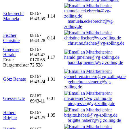
Eckebrecht
08167
1.14
Manuela
6943-59
manuela.eckebrecht@vg-
zolling.de
Fischer
08167
0.14
Christine
6943-28
christine.fischer@vg-zolling.de
Gmeiner
08167
Harald
6943-47
1.17
Erster
0170 65
harald.gmeiner@vg-zolling.de
Bürgermeister
72 528
08167
Götz Renate
1.01
6943-24
gebuehren.steuern@vg-
zolling.de
08167
Gresser Ute
0.01
6943-11
ute.gresser@vg-zolling.de
Haberl
08167
1.05
Brigitte
6943-25
brigitte.haberl@vg-zolling.de