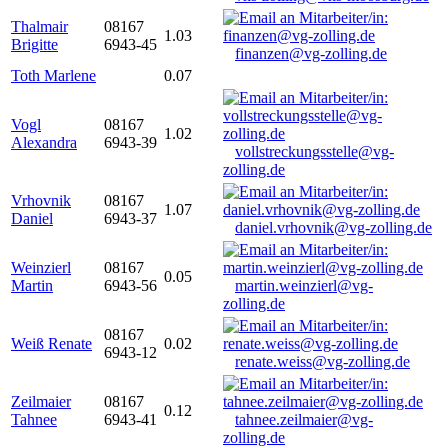
Thalmair
08167
1.03
Brigitte
6943-45
finanzen@vg-zolling.de
Toth Marlene
0.07
Vogl
08167
1.02
Alexandra
6943-39
vollstreckungsstelle@vg-
zolling.de
Vrhovnik
08167
1.07
Daniel
6943-37
daniel.vrhovnik@vg-zolling.de
Weinzierl
08167
0.05
Martin
6943-56
martin.weinzierl@vg-
zolling.de
08167
Weiß Renate
0.02
6943-12
renate.weiss@vg-zolling.de
Zeilmaier
08167
0.12
Tahnee
6943-41
tahnee.zeilmaier@vg-
zolling.de