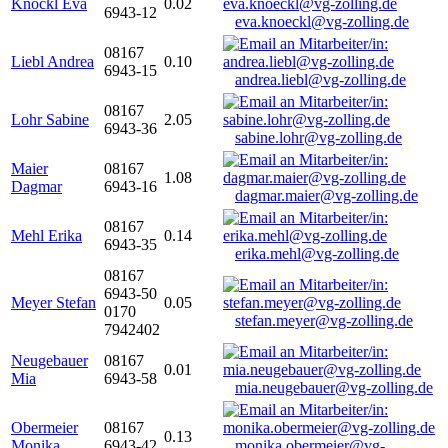
Knöckl Eva
0.02
6943-12
eva.knoeckl@vg-zolling.de
08167
Liebl Andrea
0.10
6943-15
andrea.liebl@vg-zolling.de
08167
Lohr Sabine
2.05
6943-36
sabine.lohr@vg-zolling.de
Maier
08167
1.08
Dagmar
6943-16
dagmar.maier@vg-zolling.de
08167
Mehl Erika
0.14
6943-35
erika.mehl@vg-zolling.de
08167
6943-50
Meyer Stefan
0.05
0170
stefan.meyer@vg-zolling.de
7942402
Neugebauer
08167
0.01
Mia
6943-58
mia.neugebauer@vg-zolling.de
Obermeier
08167
0.13
Monika
6943-42
monika.obermeier@vg-