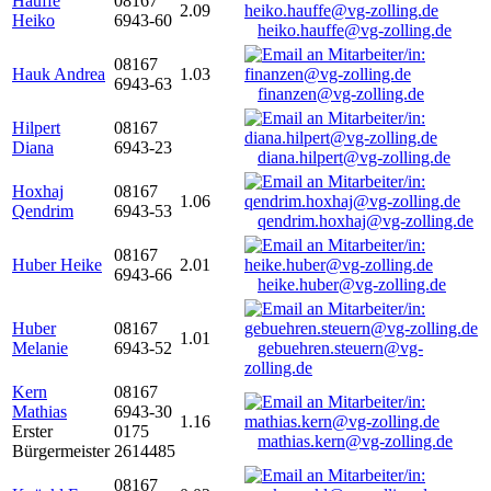
Hauffe
08167
2.09
Heiko
6943-60
heiko.hauffe@vg-zolling.de
08167
Hauk Andrea
1.03
6943-63
finanzen@vg-zolling.de
Hilpert
08167
Diana
6943-23
diana.hilpert@vg-zolling.de
Hoxhaj
08167
1.06
Qendrim
6943-53
qendrim.hoxhaj@vg-zolling.de
08167
Huber Heike
2.01
6943-66
heike.huber@vg-zolling.de
Huber
08167
1.01
Melanie
6943-52
gebuehren.steuern@vg-
zolling.de
Kern
08167
Mathias
6943-30
1.16
Erster
0175
mathias.kern@vg-zolling.de
Bürgermeister
2614485
08167