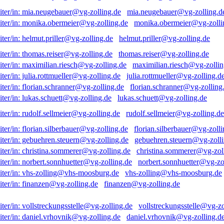
mia.neugebauer@vg-zolling.d
monika.obermeier@vg-zolli
helmut.priller@vg-zolling.de
thomas.reiser@vg-zolling.de
maximilian.riesch@vg-zollin
julia.rottmueller@vg-zolling.d
florian.schranner@vg-zolling
lukas.schuett@vg-zolling.de
rudolf.sellmeier@vg-zolling.de
florian.silberbauer@vg-zolli
gebuehren.steuern@vg-zolli
christina.sommerer@vg-zol
norbert.sonnhuetter@vg-zo
vhs-zolling@vhs-moosburg.de
finanzen@vg-zolling.de
vollstreckungsstelle@vg-zo
daniel.vrhovnik@vg-zolling.d