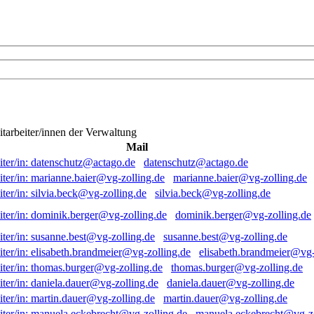
itarbeiter/innen der Verwaltung
Mail
datenschutz@actago.de
marianne.baier@vg-zolling.de
silvia.beck@vg-zolling.de
dominik.berger@vg-zolling.de
susanne.best@vg-zolling.de
elisabeth.brandmeier@vg-
thomas.burger@vg-zolling.de
daniela.dauer@vg-zolling.de
martin.dauer@vg-zolling.de
manuela.eckebrecht@vg-zo