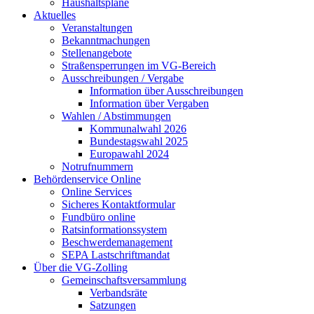
Haushaltspläne
Aktuelles
Veranstaltungen
Bekanntmachungen
Stellenangebote
Straßensperrungen im VG-Bereich
Ausschreibungen / Vergabe
Information über Ausschreibungen
Information über Vergaben
Wahlen / Abstimmungen
Kommunalwahl 2026
Bundestagswahl 2025
Europawahl 2024
Notrufnummern
Behördenservice Online
Online Services
Sicheres Kontaktformular
Fundbüro online
Ratsinformationssystem
Beschwerdemanagement
SEPA Lastschriftmandat
Über die VG-Zolling
Gemeinschaftsversammlung
Verbandsräte
Satzungen