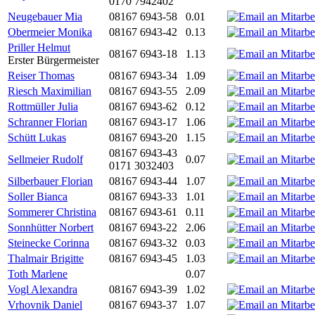
0170 7942402
Neugebauer Mia
08167 6943-58
0.01
Obermeier Monika
08167 6943-42
0.13
Priller Helmut
08167 6943-18
1.13
Erster Bürgermeister
Reiser Thomas
08167 6943-34
1.09
Riesch Maximilian
08167 6943-55
2.09
Rottmüller Julia
08167 6943-62
0.12
Schranner Florian
08167 6943-17
1.06
Schütt Lukas
08167 6943-20
1.15
08167 6943-43
Sellmeier Rudolf
0.07
0171 3032403
Silberbauer Florian
08167 6943-44
1.07
Soller Bianca
08167 6943-33
1.01
Sommerer Christina
08167 6943-61
0.11
Sonnhütter Norbert
08167 6943-22
2.06
Steinecke Corinna
08167 6943-32
0.03
Thalmair Brigitte
08167 6943-45
1.03
Toth Marlene
0.07
Vogl Alexandra
08167 6943-39
1.02
Vrhovnik Daniel
08167 6943-37
1.07