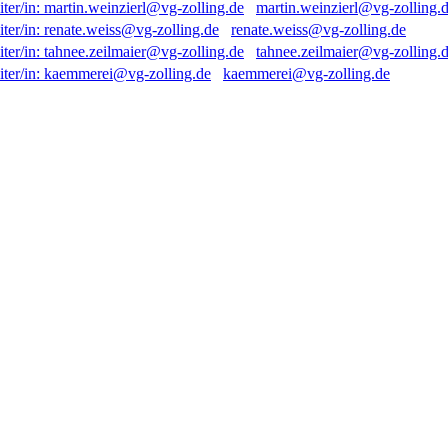
martin.weinzierl@vg-zolling.
renate.weiss@vg-zolling.de
tahnee.zeilmaier@vg-zolling.
kaemmerei@vg-zolling.de