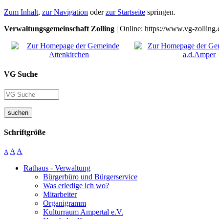
Zum Inhalt
,
zur Navigation
oder
zur Startseite
springen.
Verwaltungsgemeinschaft Zolling
| Online: https://www.vg-zolling.
VG Suche
suchen
Schriftgröße
A
A
A
Rathaus - Verwaltung
Bürgerbüro und Bürgerservice
Was erledige ich wo?
Mitarbeiter
Organigramm
Kulturraum Ampertal e.V.