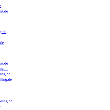
e
ng.de
g.de
e
.de
ng.de
ng.de
ling.de
lling.de
lling.de
e