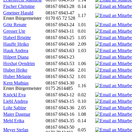
Fischer Christine
08167 6943-28
0.14
Gmeiner Harald
08167 6943-47
1.17
Erster Bürgermeister
0170 65 72 528
Götz Renate
08167 6943-24
1.01
Gresser Ute
08167 6943-11
0.01
Haberl Brigitte
08167 6943-25
1.05
Hauffe Heiko
08167 6943-60
2.09
Hauk Andrea
08167 6943-63
1.03
Hilpert Diana
08167 6943-23
Hoxhaj Qendrim
08167 6943-53
1.06
Huber Heike
08167 6943-66
2.01
Huber Melanie
08167 6943-52
1.01
Kern Mathias
08167 6943-30
1.16
Erster Bürgermeister
0175 2614485
Knöckl Eva
08167 6943-12
0.02
Liebl Andrea
08167 6943-15
0.10
Lohr Sabine
08167 6943-36
2.05
Maier Dagmar
08167 6943-16
1.08
Mehl Erika
08167 6943-35
0.14
08167 6943-50
Meyer Stefan
0.05