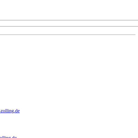
zolling.de
lling.de