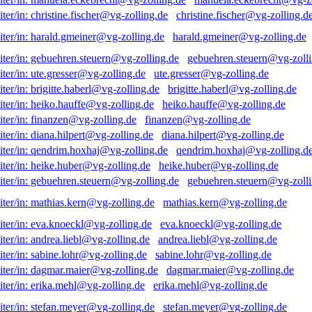
christine.fischer@vg-zolling.d
harald.gmeiner@vg-zolling.de
gebuehren.steuern@vg-zolli
ute.gresser@vg-zolling.de
brigitte.haberl@vg-zolling.de
heiko.hauffe@vg-zolling.de
finanzen@vg-zolling.de
diana.hilpert@vg-zolling.de
qendrim.hoxhaj@vg-zolling.d
heike.huber@vg-zolling.de
gebuehren.steuern@vg-zolli
mathias.kern@vg-zolling.de
eva.knoeckl@vg-zolling.de
andrea.liebl@vg-zolling.de
sabine.lohr@vg-zolling.de
dagmar.maier@vg-zolling.de
erika.mehl@vg-zolling.de
stefan.meyer@vg-zolling.de