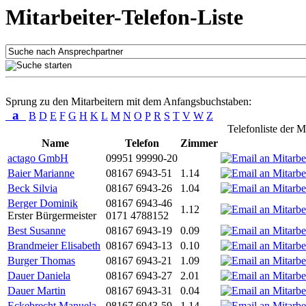
Mitarbeiter-Telefon-Liste
Sprung zu den Mitarbeitern mit dem Anfangsbuchstaben:
a
B
D
E
F
G
H
K
L
M
N
O
P
R
S
T
V
W
Z
Telefonliste der M
Name
Telefon
Zimmer
actago GmbH
09951 99990-20
Baier Marianne
08167 6943-51
1.14
Beck Silvia
08167 6943-26
1.04
Berger Dominik
08167 6943-46
1.12
Erster Bürgermeister
0171 4788152
Best Susanne
08167 6943-19
0.09
Brandmeier Elisabeth
08167 6943-13
0.10
Burger Thomas
08167 6943-21
1.09
Dauer Daniela
08167 6943-27
2.01
Dauer Martin
08167 6943-31
0.04
Eckebrecht Manuela
08167 6943-59
1.14