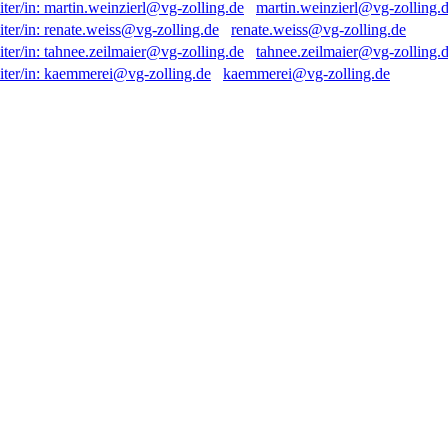
martin.weinzierl@vg-zolling.
renate.weiss@vg-zolling.de
tahnee.zeilmaier@vg-zolling.
kaemmerei@vg-zolling.de