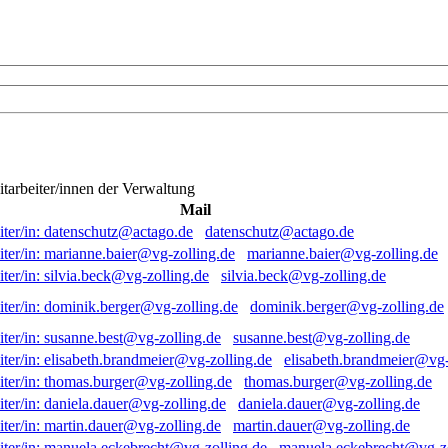
itarbeiter/innen der Verwaltung
Mail
datenschutz@actago.de
marianne.baier@vg-zolling.de
silvia.beck@vg-zolling.de
dominik.berger@vg-zolling.de
susanne.best@vg-zolling.de
elisabeth.brandmeier@vg-
thomas.burger@vg-zolling.de
daniela.dauer@vg-zolling.de
martin.dauer@vg-zolling.de
manuela.eckebrecht@vg-zo