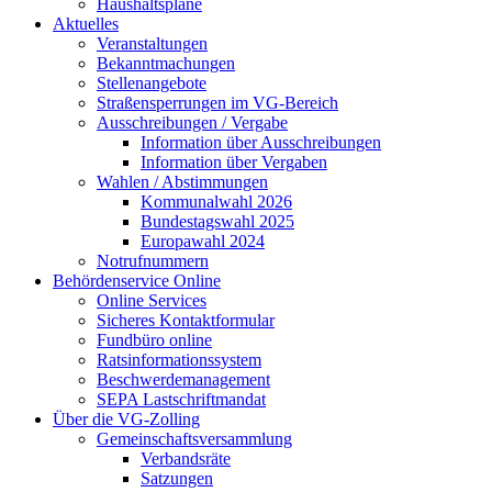
Haushaltspläne
Aktuelles
Veranstaltungen
Bekanntmachungen
Stellenangebote
Straßensperrungen im VG-Bereich
Ausschreibungen / Vergabe
Information über Ausschreibungen
Information über Vergaben
Wahlen / Abstimmungen
Kommunalwahl 2026
Bundestagswahl 2025
Europawahl 2024
Notrufnummern
Behördenservice Online
Online Services
Sicheres Kontaktformular
Fundbüro online
Ratsinformationssystem
Beschwerdemanagement
SEPA Lastschriftmandat
Über die VG-Zolling
Gemeinschaftsversammlung
Verbandsräte
Satzungen