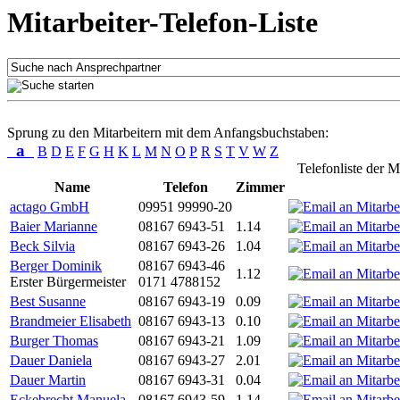
Mitarbeiter-Telefon-Liste
Sprung zu den Mitarbeitern mit dem Anfangsbuchstaben:
a
B
D
E
F
G
H
K
L
M
N
O
P
R
S
T
V
W
Z
Telefonliste der M
Name
Telefon
Zimmer
actago GmbH
09951 99990-20
Baier Marianne
08167 6943-51
1.14
Beck Silvia
08167 6943-26
1.04
Berger Dominik
08167 6943-46
1.12
Erster Bürgermeister
0171 4788152
Best Susanne
08167 6943-19
0.09
Brandmeier Elisabeth
08167 6943-13
0.10
Burger Thomas
08167 6943-21
1.09
Dauer Daniela
08167 6943-27
2.01
Dauer Martin
08167 6943-31
0.04
Eckebrecht Manuela
08167 6943-59
1.14