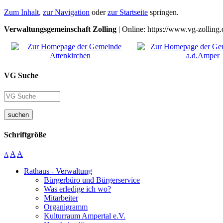
Zum Inhalt
,
zur Navigation
oder
zur Startseite
springen.
Verwaltungsgemeinschaft Zolling
| Online: https://www.vg-zolling.
VG Suche
suchen
Schriftgröße
A
A
A
Rathaus - Verwaltung
Bürgerbüro und Bürgerservice
Was erledige ich wo?
Mitarbeiter
Organigramm
Kulturraum Ampertal e.V.