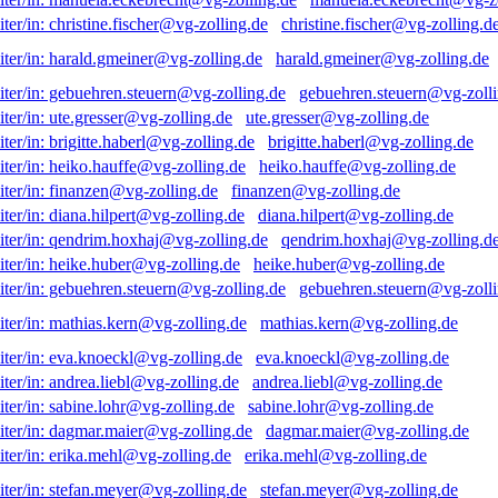
christine.fischer@vg-zolling.d
harald.gmeiner@vg-zolling.de
gebuehren.steuern@vg-zolli
ute.gresser@vg-zolling.de
brigitte.haberl@vg-zolling.de
heiko.hauffe@vg-zolling.de
finanzen@vg-zolling.de
diana.hilpert@vg-zolling.de
qendrim.hoxhaj@vg-zolling.d
heike.huber@vg-zolling.de
gebuehren.steuern@vg-zolli
mathias.kern@vg-zolling.de
eva.knoeckl@vg-zolling.de
andrea.liebl@vg-zolling.de
sabine.lohr@vg-zolling.de
dagmar.maier@vg-zolling.de
erika.mehl@vg-zolling.de
stefan.meyer@vg-zolling.de