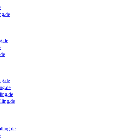
e
ng.de
g.de
e
.de
ng.de
ng.de
ling.de
lling.de
lling.de
e