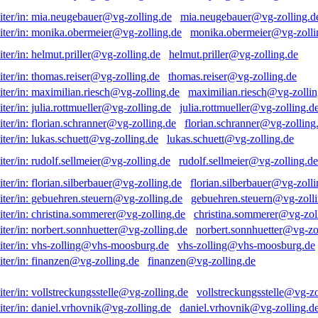
mia.neugebauer@vg-zolling.d
monika.obermeier@vg-zolli
helmut.priller@vg-zolling.de
thomas.reiser@vg-zolling.de
maximilian.riesch@vg-zollin
julia.rottmueller@vg-zolling.d
florian.schranner@vg-zolling
lukas.schuett@vg-zolling.de
rudolf.sellmeier@vg-zolling.de
florian.silberbauer@vg-zolli
gebuehren.steuern@vg-zolli
christina.sommerer@vg-zol
norbert.sonnhuetter@vg-zo
vhs-zolling@vhs-moosburg.de
finanzen@vg-zolling.de
vollstreckungsstelle@vg-zo
daniel.vrhovnik@vg-zolling.d