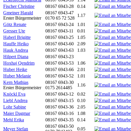
Fischer Christine
08167 6943-28
0.14
Gmeiner Harald
08167 6943-47
1.17
Erster Bürgermeister
0170 65 72 528
Götz Renate
08167 6943-24
1.01
Gresser Ute
08167 6943-11
0.01
Haberl Brigitte
08167 6943-25
1.05
Hauffe Heiko
08167 6943-60
2.09
Hauk Andrea
08167 6943-63
1.03
Hilpert Diana
08167 6943-23
Hoxhaj Qendrim
08167 6943-53
1.06
Huber Heike
08167 6943-66
2.01
Huber Melanie
08167 6943-52
1.01
Kern Mathias
08167 6943-30
1.16
Erster Bürgermeister
0175 2614485
Knöckl Eva
08167 6943-12
0.02
Liebl Andrea
08167 6943-15
0.10
Lohr Sabine
08167 6943-36
2.05
Maier Dagmar
08167 6943-16
1.08
Mehl Erika
08167 6943-35
0.14
08167 6943-50
Meyer Stefan
0.05