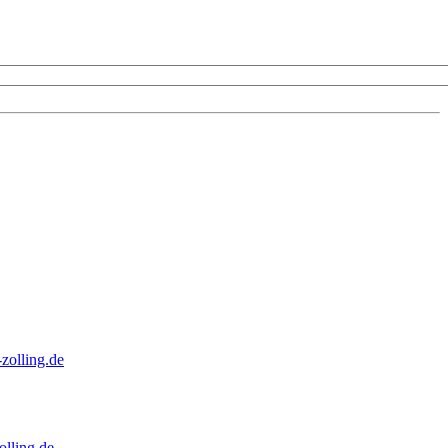
zolling.de
lling.de