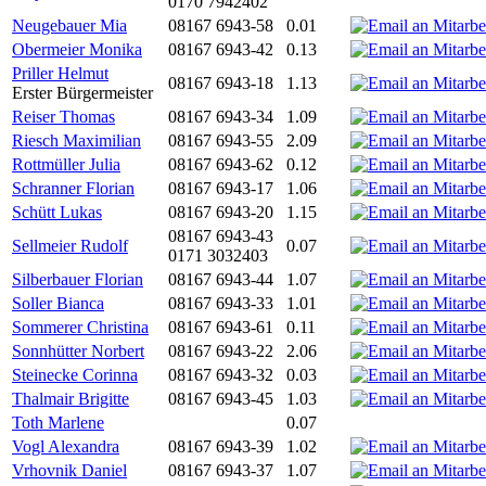
0170 7942402
Neugebauer Mia
08167 6943-58
0.01
Obermeier Monika
08167 6943-42
0.13
Priller Helmut
08167 6943-18
1.13
Erster Bürgermeister
Reiser Thomas
08167 6943-34
1.09
Riesch Maximilian
08167 6943-55
2.09
Rottmüller Julia
08167 6943-62
0.12
Schranner Florian
08167 6943-17
1.06
Schütt Lukas
08167 6943-20
1.15
08167 6943-43
Sellmeier Rudolf
0.07
0171 3032403
Silberbauer Florian
08167 6943-44
1.07
Soller Bianca
08167 6943-33
1.01
Sommerer Christina
08167 6943-61
0.11
Sonnhütter Norbert
08167 6943-22
2.06
Steinecke Corinna
08167 6943-32
0.03
Thalmair Brigitte
08167 6943-45
1.03
Toth Marlene
0.07
Vogl Alexandra
08167 6943-39
1.02
Vrhovnik Daniel
08167 6943-37
1.07