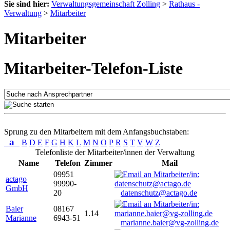
Sie sind hier:
Verwaltungsgemeinschaft Zolling
>
Rathaus -
Verwaltung
>
Mitarbeiter
Mitarbeiter
Mitarbeiter-Telefon-Liste
Sprung zu den Mitarbeitern mit dem Anfangsbuchstaben:
a
B
D
E
F
G
H
K
L
M
N
O
P
R
S
T
V
W
Z
Telefonliste der Mitarbeiter/innen der Verwaltung
Name
Telefon
Zimmer
Mail
09951
actago
99990-
GmbH
20
datenschutz@actago.de
Baier
08167
1.14
Marianne
6943-51
marianne.baier@vg-zolling.de