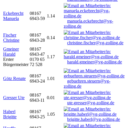
Eckebrecht
08167
1.14
Manuela
6943-59
manuela.eckebrecht@vg-
zolling.de
Fischer
08167
0.14
Christine
6943-28
christine.fischer@vg-zolling.de
Gmeiner
08167
Harald
6943-47
1.17
Erster
0170 65
harald.gmeiner@vg-zolling.de
Bürgermeister
72 528
08167
Götz Renate
1.01
6943-24
gebuehren.steuern@vg-
zolling.de
08167
Gresser Ute
0.01
6943-11
ute.gresser@vg-zolling.de
Haberl
08167
1.05
Brigitte
6943-25
brigitte.haberl@vg-zolling.de