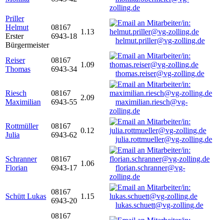
zolling.de
Priller
Helmut
08167
1.13
Erster
6943-18
helmut.priller@vg-zolling.de
Bürgermeister
Reiser
08167
1.09
Thomas
6943-34
thomas.reiser@vg-zolling.de
Riesch
08167
2.09
Maximilian
6943-55
maximilian.riesch@vg-
zolling.de
Rottmüller
08167
0.12
Julia
6943-62
julia.rottmueller@vg-zolling.de
Schranner
08167
1.06
Florian
6943-17
florian.schranner@vg-
zolling.de
08167
Schütt Lukas
1.15
6943-20
lukas.schuett@vg-zolling.de
08167