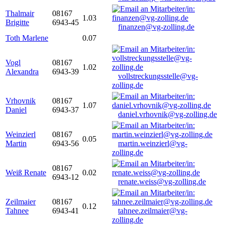
Thalmair
08167
1.03
Brigitte
6943-45
finanzen@vg-zolling.de
Toth Marlene
0.07
Vogl
08167
1.02
Alexandra
6943-39
vollstreckungsstelle@vg-
zolling.de
Vrhovnik
08167
1.07
Daniel
6943-37
daniel.vrhovnik@vg-zolling.de
Weinzierl
08167
0.05
Martin
6943-56
martin.weinzierl@vg-
zolling.de
08167
Weiß Renate
0.02
6943-12
renate.weiss@vg-zolling.de
Zeilmaier
08167
0.12
Tahnee
6943-41
tahnee.zeilmaier@vg-
zolling.de