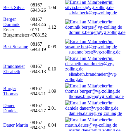
08167
Beck Silvia
1.04
6943-26
silvia.beck@vg-zolling.de
Berger
08167
Dominik
6943-46
1.12
Erster
0171
dominik.berger@vg-zolling.de
Bürgermeister
4788152
08167
Best Susanne
0.09
6943-19
susanne.best@vg-zolling.de
Brandmeier
08167
0.10
Elisabeth
6943-13
elisabeth.brandmeier@vg-
zolling.de
Burger
08167
1.09
Thomas
6943-21
thomas.burger@vg-zolling.de
Dauer
08167
2.01
Daniela
6943-27
daniela.dauer@vg-zolling.de
08167
Dauer Martin
0.04
6943-31
martin.dauer@vg-zolling.de