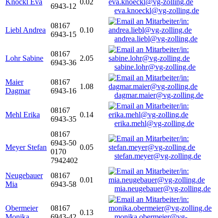
Knöckl Eva
0.02
6943-12
eva.knoeckl@vg-zolling.de
08167
Liebl Andrea
0.10
6943-15
andrea.liebl@vg-zolling.de
08167
Lohr Sabine
2.05
6943-36
sabine.lohr@vg-zolling.de
Maier
08167
1.08
Dagmar
6943-16
dagmar.maier@vg-zolling.de
08167
Mehl Erika
0.14
6943-35
erika.mehl@vg-zolling.de
08167
6943-50
Meyer Stefan
0.05
0170
stefan.meyer@vg-zolling.de
7942402
Neugebauer
08167
0.01
Mia
6943-58
mia.neugebauer@vg-zolling.de
Obermeier
08167
0.13
Monika
6943-42
monika.obermeier@vg-