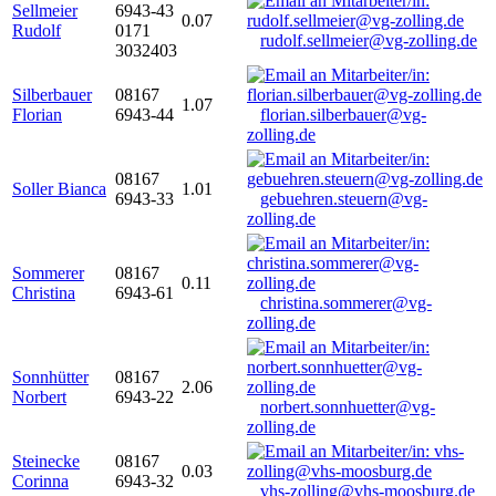
Sellmeier
6943-43
0.07
Rudolf
0171
rudolf.sellmeier@vg-zolling.de
3032403
Silberbauer
08167
1.07
Florian
6943-44
florian.silberbauer@vg-
zolling.de
08167
Soller Bianca
1.01
6943-33
gebuehren.steuern@vg-
zolling.de
Sommerer
08167
0.11
Christina
6943-61
christina.sommerer@vg-
zolling.de
Sonnhütter
08167
2.06
Norbert
6943-22
norbert.sonnhuetter@vg-
zolling.de
Steinecke
08167
0.03
Corinna
6943-32
vhs-zolling@vhs-moosburg.de