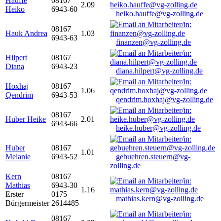
Hauffe
08167
2.09
Heiko
6943-60
heiko.hauffe@vg-zolling.de
08167
Hauk Andrea
1.03
6943-63
finanzen@vg-zolling.de
Hilpert
08167
Diana
6943-23
diana.hilpert@vg-zolling.de
Hoxhaj
08167
1.06
Qendrim
6943-53
qendrim.hoxhaj@vg-zolling.de
08167
Huber Heike
2.01
6943-66
heike.huber@vg-zolling.de
Huber
08167
1.01
Melanie
6943-52
gebuehren.steuern@vg-
zolling.de
Kern
08167
Mathias
6943-30
1.16
Erster
0175
mathias.kern@vg-zolling.de
Bürgermeister
2614485
08167