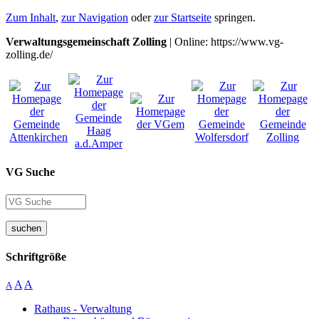
Zum Inhalt
,
zur Navigation
oder
zur Startseite
springen.
Verwaltungsgemeinschaft Zolling
| Online: https://www.vg-
zolling.de/
VG Suche
suchen
Schriftgröße
A
A
A
Rathaus - Verwaltung