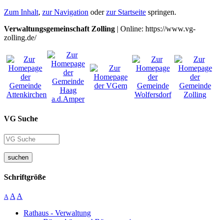
Zum Inhalt
,
zur Navigation
oder
zur Startseite
springen.
Verwaltungsgemeinschaft Zolling
| Online: https://www.vg-
zolling.de/
VG Suche
suchen
Schriftgröße
A
A
A
Rathaus - Verwaltung