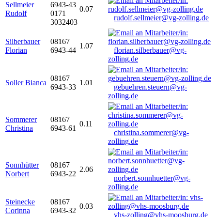
Sellmeier
6943-43
0.07
Rudolf
0171
rudolf.sellmeier@vg-zolling.de
3032403
Silberbauer
08167
1.07
Florian
6943-44
florian.silberbauer@vg-
zolling.de
08167
Soller Bianca
1.01
6943-33
gebuehren.steuern@vg-
zolling.de
Sommerer
08167
0.11
Christina
6943-61
christina.sommerer@vg-
zolling.de
Sonnhütter
08167
2.06
Norbert
6943-22
norbert.sonnhuetter@vg-
zolling.de
Steinecke
08167
0.03
Corinna
6943-32
vhs-zolling@vhs-moosburg.de