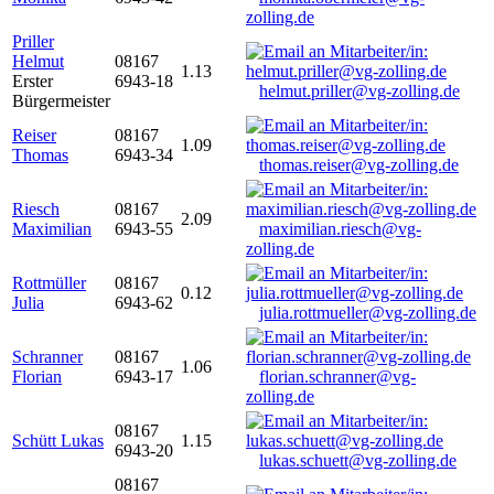
zolling.de
Priller
Helmut
08167
1.13
Erster
6943-18
helmut.priller@vg-zolling.de
Bürgermeister
Reiser
08167
1.09
Thomas
6943-34
thomas.reiser@vg-zolling.de
Riesch
08167
2.09
Maximilian
6943-55
maximilian.riesch@vg-
zolling.de
Rottmüller
08167
0.12
Julia
6943-62
julia.rottmueller@vg-zolling.de
Schranner
08167
1.06
Florian
6943-17
florian.schranner@vg-
zolling.de
08167
Schütt Lukas
1.15
6943-20
lukas.schuett@vg-zolling.de
08167