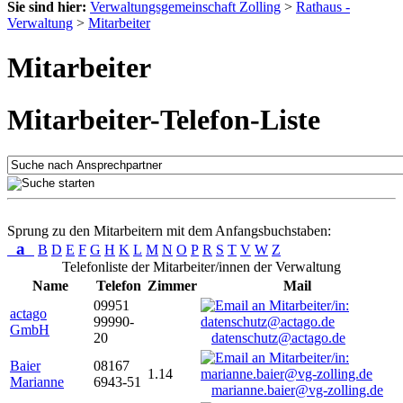
Sie sind hier:
Verwaltungsgemeinschaft Zolling
>
Rathaus -
Verwaltung
>
Mitarbeiter
Mitarbeiter
Mitarbeiter-Telefon-Liste
Sprung zu den Mitarbeitern mit dem Anfangsbuchstaben:
a
B
D
E
F
G
H
K
L
M
N
O
P
R
S
T
V
W
Z
Telefonliste der Mitarbeiter/innen der Verwaltung
Name
Telefon
Zimmer
Mail
09951
actago
99990-
GmbH
20
datenschutz@actago.de
Baier
08167
1.14
Marianne
6943-51
marianne.baier@vg-zolling.de