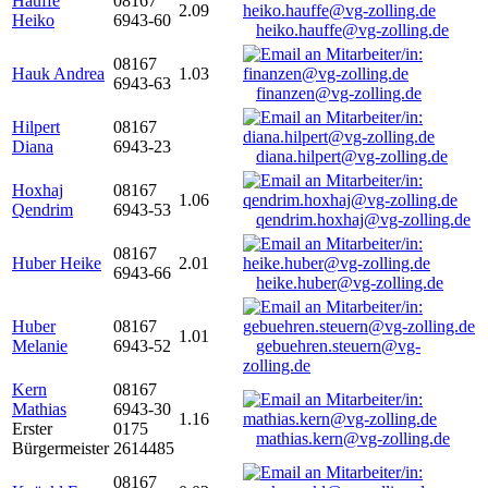
Hauffe
08167
2.09
Heiko
6943-60
heiko.hauffe@vg-zolling.de
08167
Hauk Andrea
1.03
6943-63
finanzen@vg-zolling.de
Hilpert
08167
Diana
6943-23
diana.hilpert@vg-zolling.de
Hoxhaj
08167
1.06
Qendrim
6943-53
qendrim.hoxhaj@vg-zolling.de
08167
Huber Heike
2.01
6943-66
heike.huber@vg-zolling.de
Huber
08167
1.01
Melanie
6943-52
gebuehren.steuern@vg-
zolling.de
Kern
08167
Mathias
6943-30
1.16
Erster
0175
mathias.kern@vg-zolling.de
Bürgermeister
2614485
08167