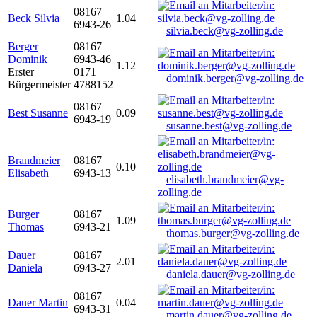
08167
Beck Silvia
1.04
6943-26
silvia.beck@vg-zolling.de
Berger
08167
Dominik
6943-46
1.12
Erster
0171
dominik.berger@vg-zolling.de
Bürgermeister
4788152
08167
Best Susanne
0.09
6943-19
susanne.best@vg-zolling.de
Brandmeier
08167
0.10
Elisabeth
6943-13
elisabeth.brandmeier@vg-
zolling.de
Burger
08167
1.09
Thomas
6943-21
thomas.burger@vg-zolling.de
Dauer
08167
2.01
Daniela
6943-27
daniela.dauer@vg-zolling.de
08167
Dauer Martin
0.04
6943-31
martin.dauer@vg-zolling.de