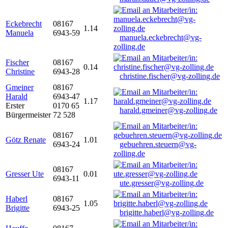
Eckebrecht
08167
1.14
Manuela
6943-59
manuela.eckebrecht@vg-
zolling.de
Fischer
08167
0.14
Christine
6943-28
christine.fischer@vg-zolling.de
Gmeiner
08167
Harald
6943-47
1.17
Erster
0170 65
harald.gmeiner@vg-zolling.de
Bürgermeister
72 528
08167
Götz Renate
1.01
6943-24
gebuehren.steuern@vg-
zolling.de
08167
Gresser Ute
0.01
6943-11
ute.gresser@vg-zolling.de
Haberl
08167
1.05
Brigitte
6943-25
brigitte.haberl@vg-zolling.de