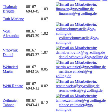
Thalmair
08167
1.03
Brigitte
6943-45
finanzen@vg-zolling.de
Toth Marlene
0.07
Vogl
08167
1.02
Alexandra
6943-39
vollstreckungsstelle@vg-
zolling.de
Vrhovnik
08167
1.07
Daniel
6943-37
daniel.vrhovnik@vg-zolling.de
Weinzierl
08167
0.05
Martin
6943-56
martin.weinzierl@vg-
zolling.de
08167
Weiß Renate
0.02
6943-12
renate.weiss@vg-zolling.de
Zeilmaier
08167
0.12
Tahnee
6943-41
tahnee.zeilmaier@vg-
zolling.de