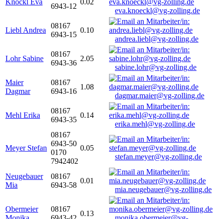
Knöckl Eva
0.02
6943-12
eva.knoeckl@vg-zolling.de
08167
Liebl Andrea
0.10
6943-15
andrea.liebl@vg-zolling.de
08167
Lohr Sabine
2.05
6943-36
sabine.lohr@vg-zolling.de
Maier
08167
1.08
Dagmar
6943-16
dagmar.maier@vg-zolling.de
08167
Mehl Erika
0.14
6943-35
erika.mehl@vg-zolling.de
08167
6943-50
Meyer Stefan
0.05
0170
stefan.meyer@vg-zolling.de
7942402
Neugebauer
08167
0.01
Mia
6943-58
mia.neugebauer@vg-zolling.de
Obermeier
08167
0.13
Monika
6943-42
monika.obermeier@vg-