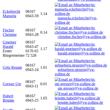
Eckebrecht
08167
1.14
Manuela
6943-59
manuela.eckebrecht@vg-
zolling.de
Fischer
08167
0.14
Christine
6943-28
christine.fischer@vg-zolling.de
Gmeiner
08167
Harald
6943-47
1.17
Erster
0170 65
harald.gmeiner@vg-zolling.de
Bürgermeister
72 528
08167
Götz Renate
1.01
6943-24
gebuehren.steuern@vg-
zolling.de
08167
Gresser Ute
0.01
6943-11
ute.gresser@vg-zolling.de
Haberl
08167
1.05
Brigitte
6943-25
brigitte.haberl@vg-zolling.de