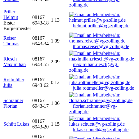
zolling.de
Priller
Helmut
08167
1.13
Erster
6943-18
helmut.priller@vg-zolling.de
Bürgermeister
Reiser
08167
1.09
Thomas
6943-34
thomas.reiser@vg-zolling.de
Riesch
08167
2.09
Maximilian
6943-55
maximilian.riesch@vg-
zolling.de
Rottmüller
08167
0.12
Julia
6943-62
julia.rottmueller@vg-zolling.de
Schranner
08167
1.06
Florian
6943-17
florian.schranner@vg-
zolling.de
08167
Schütt Lukas
1.15
6943-20
lukas.schuett@vg-zolling.de
08167