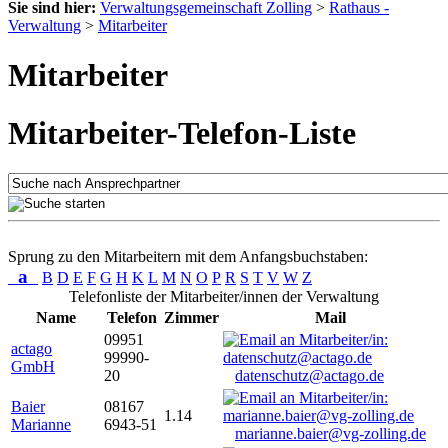
Sie sind hier:
Verwaltungsgemeinschaft Zolling
>
Rathaus -
Verwaltung
>
Mitarbeiter
Mitarbeiter
Mitarbeiter-Telefon-Liste
Sprung zu den Mitarbeitern mit dem Anfangsbuchstaben:
a
B
D
E
F
G
H
K
L
M
N
O
P
R
S
T
V
W
Z
Telefonliste der Mitarbeiter/innen der Verwaltung
Name
Telefon
Zimmer
Mail
09951
actago
99990-
GmbH
20
datenschutz@actago.de
Baier
08167
1.14
Marianne
6943-51
marianne.baier@vg-zolling.de