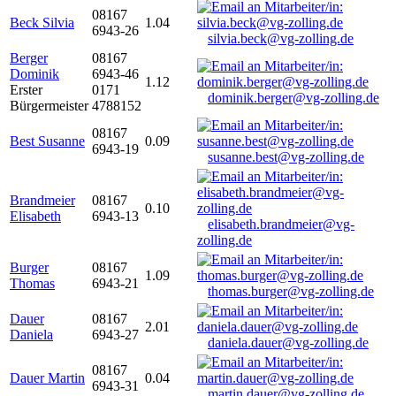
08167
Beck Silvia
1.04
6943-26
silvia.beck@vg-zolling.de
Berger
08167
Dominik
6943-46
1.12
Erster
0171
dominik.berger@vg-zolling.de
Bürgermeister
4788152
08167
Best Susanne
0.09
6943-19
susanne.best@vg-zolling.de
Brandmeier
08167
0.10
Elisabeth
6943-13
elisabeth.brandmeier@vg-
zolling.de
Burger
08167
1.09
Thomas
6943-21
thomas.burger@vg-zolling.de
Dauer
08167
2.01
Daniela
6943-27
daniela.dauer@vg-zolling.de
08167
Dauer Martin
0.04
6943-31
martin.dauer@vg-zolling.de