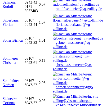
Sellmeier
6943-43
0.07
Rudolf
0171
rudolf.sellmeier@vg-zolling.de
3032403
Silberbauer
08167
1.07
Florian
6943-44
florian.silberbauer@vg-
zolling.de
08167
Soller Bianca
1.01
6943-33
gebuehren.steuern@vg-
zolling.de
Sommerer
08167
0.11
Christina
6943-61
christina.sommerer@vg-
zolling.de
Sonnhütter
08167
2.06
Norbert
6943-22
norbert.sonnhuetter@vg-
zolling.de
Steinecke
08167
0.03
Corinna
6943-32
vhs-zolling@vhs-moosburg.de