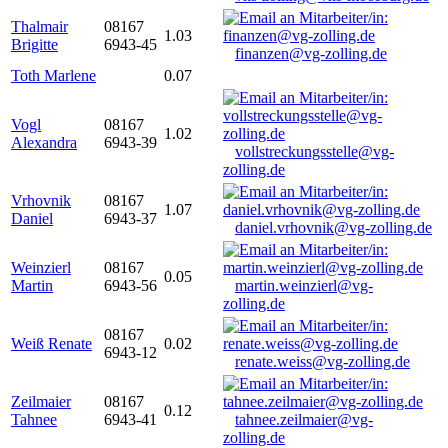
Thalmair
08167
1.03
Brigitte
6943-45
finanzen@vg-zolling.de
Toth Marlene
0.07
Vogl
08167
1.02
Alexandra
6943-39
vollstreckungsstelle@vg-
zolling.de
Vrhovnik
08167
1.07
Daniel
6943-37
daniel.vrhovnik@vg-zolling.de
Weinzierl
08167
0.05
Martin
6943-56
martin.weinzierl@vg-
zolling.de
08167
Weiß Renate
0.02
6943-12
renate.weiss@vg-zolling.de
Zeilmaier
08167
0.12
Tahnee
6943-41
tahnee.zeilmaier@vg-
zolling.de