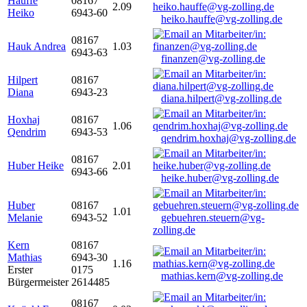
Hauffe
08167
2.09
Heiko
6943-60
heiko.hauffe@vg-zolling.de
08167
Hauk Andrea
1.03
6943-63
finanzen@vg-zolling.de
Hilpert
08167
Diana
6943-23
diana.hilpert@vg-zolling.de
Hoxhaj
08167
1.06
Qendrim
6943-53
qendrim.hoxhaj@vg-zolling.de
08167
Huber Heike
2.01
6943-66
heike.huber@vg-zolling.de
Huber
08167
1.01
Melanie
6943-52
gebuehren.steuern@vg-
zolling.de
Kern
08167
Mathias
6943-30
1.16
Erster
0175
mathias.kern@vg-zolling.de
Bürgermeister
2614485
08167