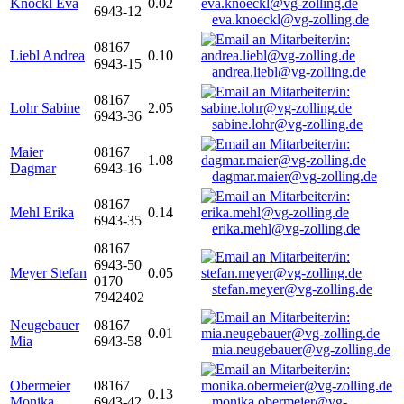
Knöckl Eva
0.02
6943-12
eva.knoeckl@vg-zolling.de
08167
Liebl Andrea
0.10
6943-15
andrea.liebl@vg-zolling.de
08167
Lohr Sabine
2.05
6943-36
sabine.lohr@vg-zolling.de
Maier
08167
1.08
Dagmar
6943-16
dagmar.maier@vg-zolling.de
08167
Mehl Erika
0.14
6943-35
erika.mehl@vg-zolling.de
08167
6943-50
Meyer Stefan
0.05
0170
stefan.meyer@vg-zolling.de
7942402
Neugebauer
08167
0.01
Mia
6943-58
mia.neugebauer@vg-zolling.de
Obermeier
08167
0.13
Monika
6943-42
monika.obermeier@vg-