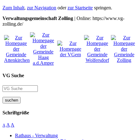
Zum Inhalt
,
zur Navigation
oder
zur Startseite
springen.
Verwaltungsgemeinschaft Zolling
| Online: https://www.vg-
zolling.de/
VG Suche
suchen
Schriftgröße
A
A
A
Rathaus - Verwaltung