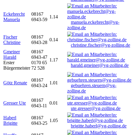
Eckebrecht
08167
1.14
Manuela
6943-59
manuela.eckebrecht@vg-
zolling.de
Fischer
08167
0.14
Christine
6943-28
christine.fischer@vg-zolling.de
Gmeiner
08167
Harald
6943-47
1.17
Erster
0170 65
harald.gmeiner@vg-zolling.de
Bürgermeister
72 528
08167
Götz Renate
1.01
6943-24
gebuehren.steuern@vg-
zolling.de
08167
Gresser Ute
0.01
6943-11
ute.gresser@vg-zolling.de
Haberl
08167
1.05
Brigitte
6943-25
brigitte.haberl@vg-zolling.de