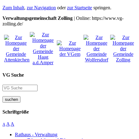
Zum Inhalt
,
zur Navigation
oder
zur Startseite
springen.
Verwaltungsgemeinschaft Zolling
| Online: https://www.vg-
zolling.de/
VG Suche
suchen
Schriftgröße
A
A
A
Rathaus - Verwaltung