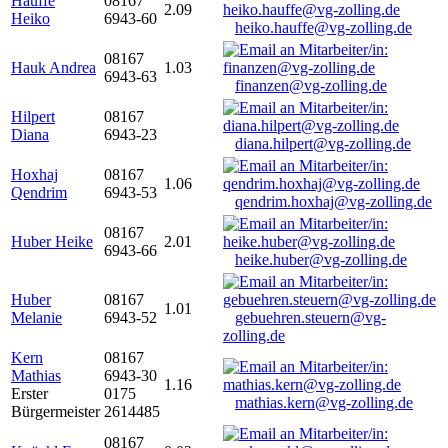
Hauffe
08167
2.09
Heiko
6943-60
heiko.hauffe@vg-zolling.de
08167
Hauk Andrea
1.03
6943-63
finanzen@vg-zolling.de
Hilpert
08167
Diana
6943-23
diana.hilpert@vg-zolling.de
Hoxhaj
08167
1.06
Qendrim
6943-53
qendrim.hoxhaj@vg-zolling.de
08167
Huber Heike
2.01
6943-66
heike.huber@vg-zolling.de
Huber
08167
1.01
Melanie
6943-52
gebuehren.steuern@vg-
zolling.de
Kern
08167
Mathias
6943-30
1.16
Erster
0175
mathias.kern@vg-zolling.de
Bürgermeister
2614485
08167