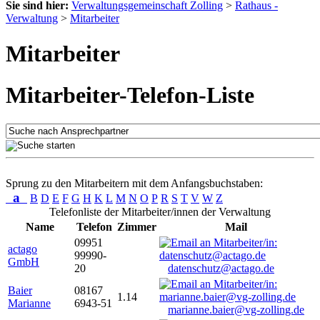
Sie sind hier:
Verwaltungsgemeinschaft Zolling
>
Rathaus -
Verwaltung
>
Mitarbeiter
Mitarbeiter
Mitarbeiter-Telefon-Liste
Sprung zu den Mitarbeitern mit dem Anfangsbuchstaben:
a
B
D
E
F
G
H
K
L
M
N
O
P
R
S
T
V
W
Z
Telefonliste der Mitarbeiter/innen der Verwaltung
Name
Telefon
Zimmer
Mail
09951
actago
99990-
GmbH
20
datenschutz@actago.de
Baier
08167
1.14
Marianne
6943-51
marianne.baier@vg-zolling.de