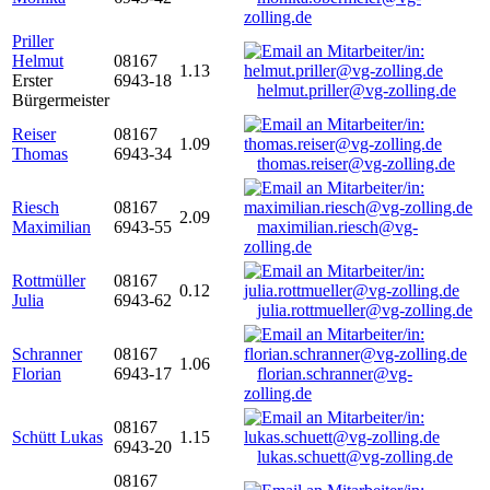
zolling.de
Priller
Helmut
08167
1.13
Erster
6943-18
helmut.priller@vg-zolling.de
Bürgermeister
Reiser
08167
1.09
Thomas
6943-34
thomas.reiser@vg-zolling.de
Riesch
08167
2.09
Maximilian
6943-55
maximilian.riesch@vg-
zolling.de
Rottmüller
08167
0.12
Julia
6943-62
julia.rottmueller@vg-zolling.de
Schranner
08167
1.06
Florian
6943-17
florian.schranner@vg-
zolling.de
08167
Schütt Lukas
1.15
6943-20
lukas.schuett@vg-zolling.de
08167