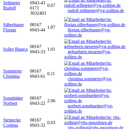
Sellmeier
6943-43
0.07
Rudolf
0171
rudolf.sellmeier@vg-zolling.de
3032403
Silberbauer
08167
1.07
Florian
6943-44
florian.silberbauer@vg-
zolling.de
08167
Soller Bianca
1.01
6943-33
gebuehren.steuern@vg-
zolling.de
Sommerer
08167
0.11
Christina
6943-61
christina.sommerer@vg-
zolling.de
Sonnhütter
08167
2.06
Norbert
6943-22
norbert.sonnhuetter@vg-
zolling.de
Steinecke
08167
0.03
Corinna
6943-32
vhs-zolling@vhs-moosburg.de