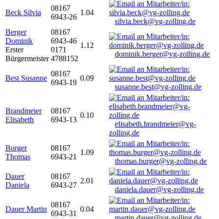
08167
Beck Silvia
1.04
6943-26
silvia.beck@vg-zolling.de
Berger
08167
Dominik
6943-46
1.12
Erster
0171
dominik.berger@vg-zolling.de
Bürgermeister
4788152
08167
Best Susanne
0.09
6943-19
susanne.best@vg-zolling.de
Brandmeier
08167
0.10
Elisabeth
6943-13
elisabeth.brandmeier@vg-
zolling.de
Burger
08167
1.09
Thomas
6943-21
thomas.burger@vg-zolling.de
Dauer
08167
2.01
Daniela
6943-27
daniela.dauer@vg-zolling.de
08167
Dauer Martin
0.04
6943-31
martin.dauer@vg-zolling.de