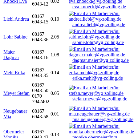
Knöckl Eva
0.02
6943-12
eva.knoeckl@vg-zolling.de
08167
Liebl Andrea
0.10
6943-15
andrea.liebl@vg-zolling.de
08167
Lohr Sabine
2.05
6943-36
sabine.lohr@vg-zolling.de
Maier
08167
1.08
Dagmar
6943-16
dagmar.maier@vg-zolling.de
08167
Mehl Erika
0.14
6943-35
erika.mehl@vg-zolling.de
08167
6943-50
Meyer Stefan
0.05
0170
stefan.meyer@vg-zolling.de
7942402
Neugebauer
08167
0.01
Mia
6943-58
mia.neugebauer@vg-zolling.de
Obermeier
08167
0.13
Monika
6943-42
monika.obermeier@vg-