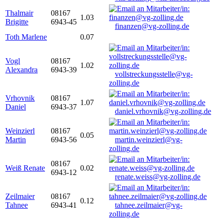
Thalmair
08167
1.03
Brigitte
6943-45
finanzen@vg-zolling.de
Toth Marlene
0.07
Vogl
08167
1.02
Alexandra
6943-39
vollstreckungsstelle@vg-
zolling.de
Vrhovnik
08167
1.07
Daniel
6943-37
daniel.vrhovnik@vg-zolling.de
Weinzierl
08167
0.05
Martin
6943-56
martin.weinzierl@vg-
zolling.de
08167
Weiß Renate
0.02
6943-12
renate.weiss@vg-zolling.de
Zeilmaier
08167
0.12
Tahnee
6943-41
tahnee.zeilmaier@vg-
zolling.de