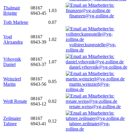
Thalmair
08167
1.03
Brigitte
6943-45
finanzen@vg-zolling.de
Toth Marlene
0.07
Vogl
08167
1.02
Alexandra
6943-39
vollstreckungsstelle@vg-
zolling.de
Vrhovnik
08167
1.07
Daniel
6943-37
daniel.vrhovnik@vg-zolling.de
Weinzierl
08167
0.05
Martin
6943-56
martin.weinzierl@vg-
zolling.de
08167
Weiß Renate
0.02
6943-12
renate.weiss@vg-zolling.de
Zeilmaier
08167
0.12
Tahnee
6943-41
tahnee.zeilmaier@vg-
zolling.de