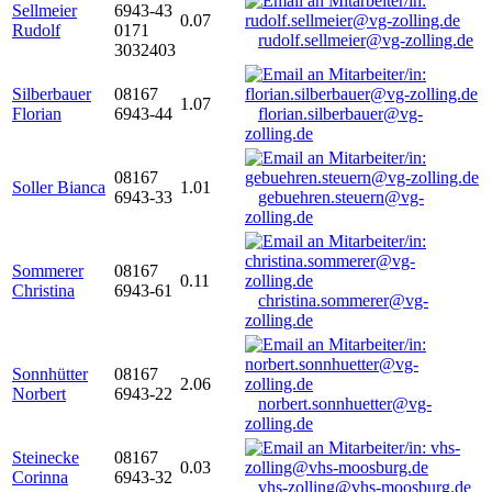
Sellmeier
6943-43
0.07
Rudolf
0171
rudolf.sellmeier@vg-zolling.de
3032403
Silberbauer
08167
1.07
Florian
6943-44
florian.silberbauer@vg-
zolling.de
08167
Soller Bianca
1.01
6943-33
gebuehren.steuern@vg-
zolling.de
Sommerer
08167
0.11
Christina
6943-61
christina.sommerer@vg-
zolling.de
Sonnhütter
08167
2.06
Norbert
6943-22
norbert.sonnhuetter@vg-
zolling.de
Steinecke
08167
0.03
Corinna
6943-32
vhs-zolling@vhs-moosburg.de