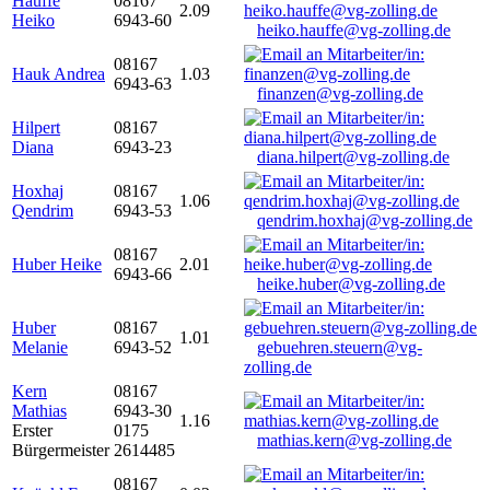
Hauffe
08167
2.09
Heiko
6943-60
heiko.hauffe@vg-zolling.de
08167
Hauk Andrea
1.03
6943-63
finanzen@vg-zolling.de
Hilpert
08167
Diana
6943-23
diana.hilpert@vg-zolling.de
Hoxhaj
08167
1.06
Qendrim
6943-53
qendrim.hoxhaj@vg-zolling.de
08167
Huber Heike
2.01
6943-66
heike.huber@vg-zolling.de
Huber
08167
1.01
Melanie
6943-52
gebuehren.steuern@vg-
zolling.de
Kern
08167
Mathias
6943-30
1.16
Erster
0175
mathias.kern@vg-zolling.de
Bürgermeister
2614485
08167