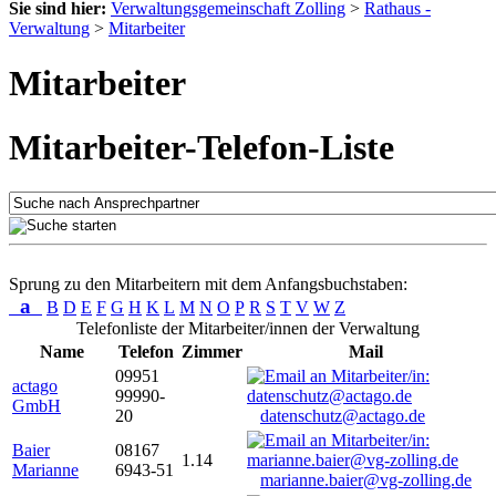
Sie sind hier:
Verwaltungsgemeinschaft Zolling
>
Rathaus -
Verwaltung
>
Mitarbeiter
Mitarbeiter
Mitarbeiter-Telefon-Liste
Sprung zu den Mitarbeitern mit dem Anfangsbuchstaben:
a
B
D
E
F
G
H
K
L
M
N
O
P
R
S
T
V
W
Z
Telefonliste der Mitarbeiter/innen der Verwaltung
Name
Telefon
Zimmer
Mail
09951
actago
99990-
GmbH
20
datenschutz@actago.de
Baier
08167
1.14
Marianne
6943-51
marianne.baier@vg-zolling.de