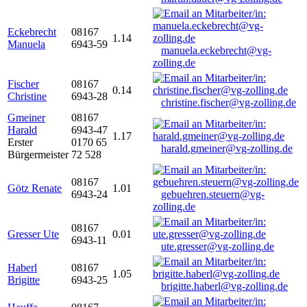
Eckebrecht
08167
1.14
Manuela
6943-59
manuela.eckebrecht@vg-
zolling.de
Fischer
08167
0.14
Christine
6943-28
christine.fischer@vg-zolling.de
Gmeiner
08167
Harald
6943-47
1.17
Erster
0170 65
harald.gmeiner@vg-zolling.de
Bürgermeister
72 528
08167
Götz Renate
1.01
6943-24
gebuehren.steuern@vg-
zolling.de
08167
Gresser Ute
0.01
6943-11
ute.gresser@vg-zolling.de
Haberl
08167
1.05
Brigitte
6943-25
brigitte.haberl@vg-zolling.de