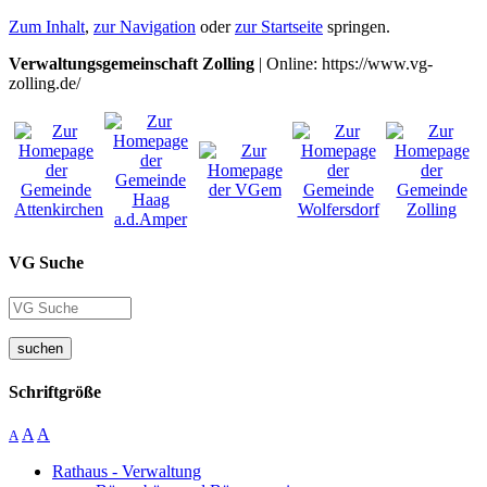
Zum Inhalt
,
zur Navigation
oder
zur Startseite
springen.
Verwaltungsgemeinschaft Zolling
| Online: https://www.vg-
zolling.de/
VG Suche
suchen
Schriftgröße
A
A
A
Rathaus - Verwaltung