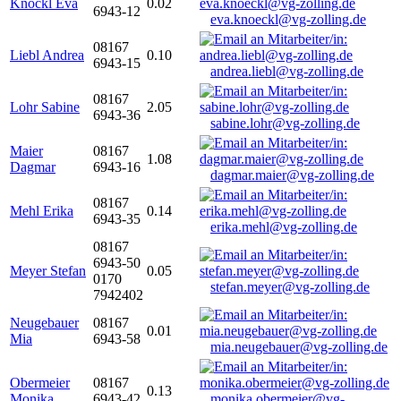
Knöckl Eva
0.02
6943-12
eva.knoeckl@vg-zolling.de
08167
Liebl Andrea
0.10
6943-15
andrea.liebl@vg-zolling.de
08167
Lohr Sabine
2.05
6943-36
sabine.lohr@vg-zolling.de
Maier
08167
1.08
Dagmar
6943-16
dagmar.maier@vg-zolling.de
08167
Mehl Erika
0.14
6943-35
erika.mehl@vg-zolling.de
08167
6943-50
Meyer Stefan
0.05
0170
stefan.meyer@vg-zolling.de
7942402
Neugebauer
08167
0.01
Mia
6943-58
mia.neugebauer@vg-zolling.de
Obermeier
08167
0.13
Monika
6943-42
monika.obermeier@vg-