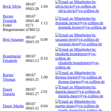
08167
Beck Silvia
1.04
6943-26
silvia.beck@vg-zolling.de
Berger
08167
Dominik
6943-46
1.12
Erster
0171
dominik.berger@vg-zolling.de
Bürgermeister
4788152
08167
Best Susanne
0.09
6943-19
susanne.best@vg-zolling.de
Brandmeier
08167
0.10
Elisabeth
6943-13
elisabeth.brandmeier@vg-
zolling.de
Burger
08167
1.09
Thomas
6943-21
thomas.burger@vg-zolling.de
Dauer
08167
2.01
Daniela
6943-27
daniela.dauer@vg-zolling.de
08167
Dauer Martin
0.04
6943-31
martin.dauer@vg-zolling.de