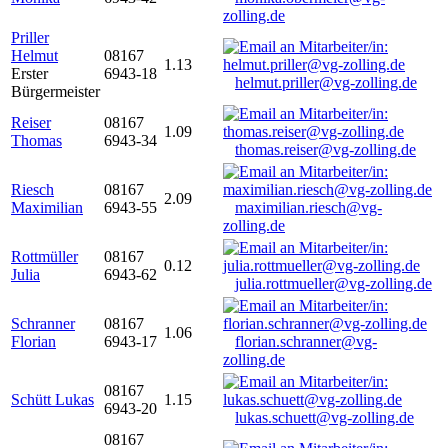
zolling.de
Priller
Helmut
08167
1.13
Erster
6943-18
helmut.priller@vg-zolling.de
Bürgermeister
Reiser
08167
1.09
Thomas
6943-34
thomas.reiser@vg-zolling.de
Riesch
08167
2.09
Maximilian
6943-55
maximilian.riesch@vg-
zolling.de
Rottmüller
08167
0.12
Julia
6943-62
julia.rottmueller@vg-zolling.de
Schranner
08167
1.06
Florian
6943-17
florian.schranner@vg-
zolling.de
08167
Schütt Lukas
1.15
6943-20
lukas.schuett@vg-zolling.de
08167