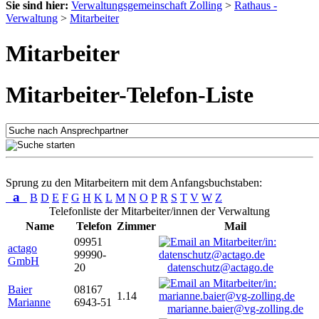
Sie sind hier:
Verwaltungsgemeinschaft Zolling
>
Rathaus -
Verwaltung
>
Mitarbeiter
Mitarbeiter
Mitarbeiter-Telefon-Liste
Sprung zu den Mitarbeitern mit dem Anfangsbuchstaben:
a
B
D
E
F
G
H
K
L
M
N
O
P
R
S
T
V
W
Z
Telefonliste der Mitarbeiter/innen der Verwaltung
Name
Telefon
Zimmer
Mail
09951
actago
99990-
GmbH
20
datenschutz@actago.de
Baier
08167
1.14
Marianne
6943-51
marianne.baier@vg-zolling.de