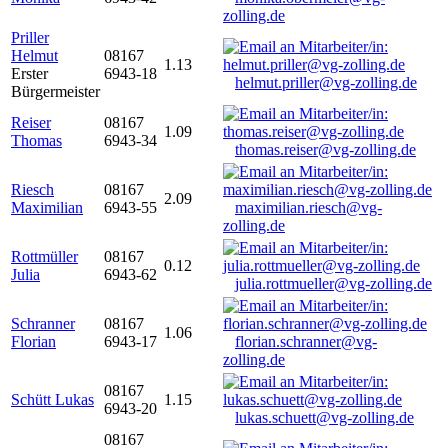
zolling.de
Priller
Helmut
08167
1.13
Erster
6943-18
helmut.priller@vg-zolling.de
Bürgermeister
Reiser
08167
1.09
Thomas
6943-34
thomas.reiser@vg-zolling.de
Riesch
08167
2.09
Maximilian
6943-55
maximilian.riesch@vg-
zolling.de
Rottmüller
08167
0.12
Julia
6943-62
julia.rottmueller@vg-zolling.de
Schranner
08167
1.06
Florian
6943-17
florian.schranner@vg-
zolling.de
08167
Schütt Lukas
1.15
6943-20
lukas.schuett@vg-zolling.de
08167