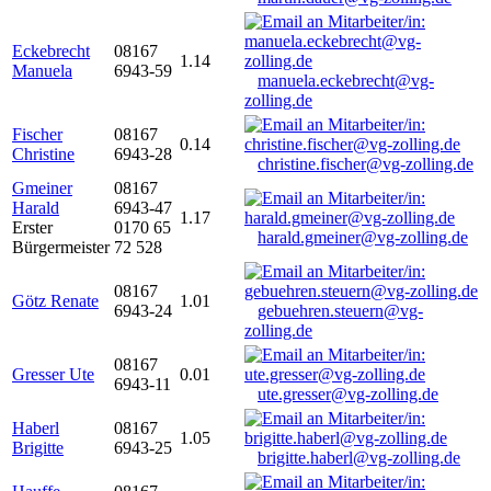
Eckebrecht
08167
1.14
Manuela
6943-59
manuela.eckebrecht@vg-
zolling.de
Fischer
08167
0.14
Christine
6943-28
christine.fischer@vg-zolling.de
Gmeiner
08167
Harald
6943-47
1.17
Erster
0170 65
harald.gmeiner@vg-zolling.de
Bürgermeister
72 528
08167
Götz Renate
1.01
6943-24
gebuehren.steuern@vg-
zolling.de
08167
Gresser Ute
0.01
6943-11
ute.gresser@vg-zolling.de
Haberl
08167
1.05
Brigitte
6943-25
brigitte.haberl@vg-zolling.de