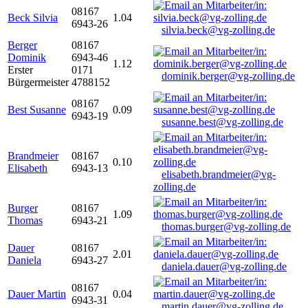
08167
Beck Silvia
1.04
6943-26
silvia.beck@vg-zolling.de
Berger
08167
Dominik
6943-46
1.12
Erster
0171
dominik.berger@vg-zolling.de
Bürgermeister
4788152
08167
Best Susanne
0.09
6943-19
susanne.best@vg-zolling.de
Brandmeier
08167
0.10
Elisabeth
6943-13
elisabeth.brandmeier@vg-
zolling.de
Burger
08167
1.09
Thomas
6943-21
thomas.burger@vg-zolling.de
Dauer
08167
2.01
Daniela
6943-27
daniela.dauer@vg-zolling.de
08167
Dauer Martin
0.04
6943-31
martin.dauer@vg-zolling.de