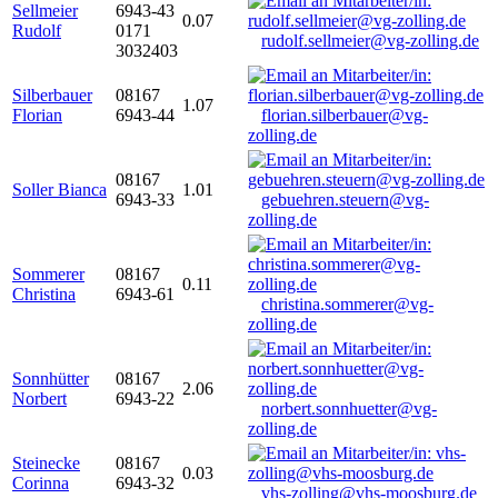
Sellmeier
6943-43
0.07
Rudolf
0171
rudolf.sellmeier@vg-zolling.de
3032403
Silberbauer
08167
1.07
Florian
6943-44
florian.silberbauer@vg-
zolling.de
08167
Soller Bianca
1.01
6943-33
gebuehren.steuern@vg-
zolling.de
Sommerer
08167
0.11
Christina
6943-61
christina.sommerer@vg-
zolling.de
Sonnhütter
08167
2.06
Norbert
6943-22
norbert.sonnhuetter@vg-
zolling.de
Steinecke
08167
0.03
Corinna
6943-32
vhs-zolling@vhs-moosburg.de