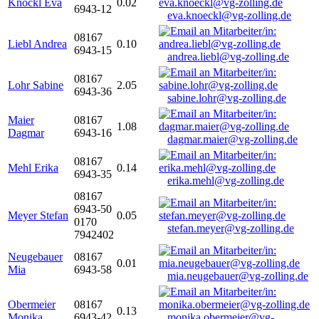
Knöckl Eva
0.02
6943-12
eva.knoeckl@vg-zolling.de
08167
Liebl Andrea
0.10
6943-15
andrea.liebl@vg-zolling.de
08167
Lohr Sabine
2.05
6943-36
sabine.lohr@vg-zolling.de
Maier
08167
1.08
Dagmar
6943-16
dagmar.maier@vg-zolling.de
08167
Mehl Erika
0.14
6943-35
erika.mehl@vg-zolling.de
08167
6943-50
Meyer Stefan
0.05
0170
stefan.meyer@vg-zolling.de
7942402
Neugebauer
08167
0.01
Mia
6943-58
mia.neugebauer@vg-zolling.de
Obermeier
08167
0.13
Monika
6943-42
monika.obermeier@vg-