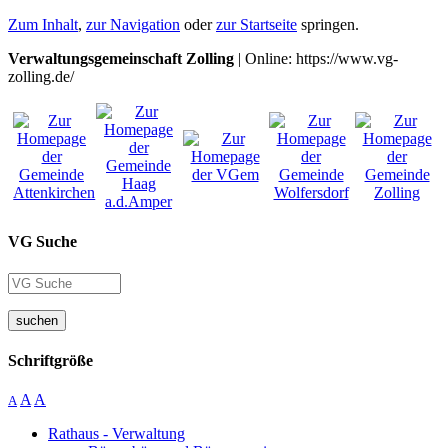
Zum Inhalt
,
zur Navigation
oder
zur Startseite
springen.
Verwaltungsgemeinschaft Zolling
| Online: https://www.vg-
zolling.de/
VG Suche
suchen
Schriftgröße
A
A
A
Rathaus - Verwaltung