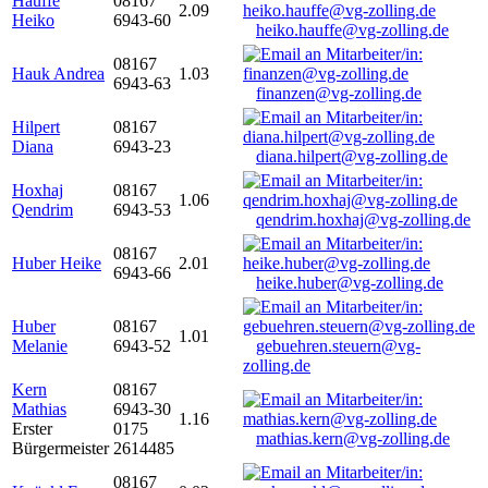
Hauffe
08167
2.09
Heiko
6943-60
heiko.hauffe@vg-zolling.de
08167
Hauk Andrea
1.03
6943-63
finanzen@vg-zolling.de
Hilpert
08167
Diana
6943-23
diana.hilpert@vg-zolling.de
Hoxhaj
08167
1.06
Qendrim
6943-53
qendrim.hoxhaj@vg-zolling.de
08167
Huber Heike
2.01
6943-66
heike.huber@vg-zolling.de
Huber
08167
1.01
Melanie
6943-52
gebuehren.steuern@vg-
zolling.de
Kern
08167
Mathias
6943-30
1.16
Erster
0175
mathias.kern@vg-zolling.de
Bürgermeister
2614485
08167