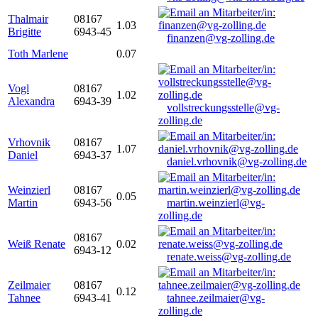
Thalmair
08167
1.03
Brigitte
6943-45
finanzen@vg-zolling.de
Toth Marlene
0.07
Vogl
08167
1.02
Alexandra
6943-39
vollstreckungsstelle@vg-
zolling.de
Vrhovnik
08167
1.07
Daniel
6943-37
daniel.vrhovnik@vg-zolling.de
Weinzierl
08167
0.05
Martin
6943-56
martin.weinzierl@vg-
zolling.de
08167
Weiß Renate
0.02
6943-12
renate.weiss@vg-zolling.de
Zeilmaier
08167
0.12
Tahnee
6943-41
tahnee.zeilmaier@vg-
zolling.de