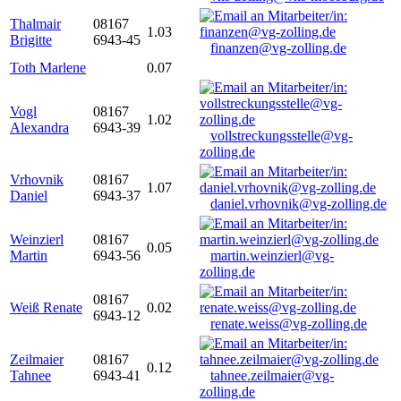
Thalmair
08167
1.03
Brigitte
6943-45
finanzen@vg-zolling.de
Toth Marlene
0.07
Vogl
08167
1.02
Alexandra
6943-39
vollstreckungsstelle@vg-
zolling.de
Vrhovnik
08167
1.07
Daniel
6943-37
daniel.vrhovnik@vg-zolling.de
Weinzierl
08167
0.05
Martin
6943-56
martin.weinzierl@vg-
zolling.de
08167
Weiß Renate
0.02
6943-12
renate.weiss@vg-zolling.de
Zeilmaier
08167
0.12
Tahnee
6943-41
tahnee.zeilmaier@vg-
zolling.de