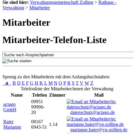
Sie sind hier:
Verwaltungsgemeinschaft Zolling
>
Rathaus -
Verwaltung
>
Mitarbeiter
Mitarbeiter
Mitarbeiter-Telefon-Liste
Sprung zu den Mitarbeitern mit dem Anfangsbuchstaben:
a
B
D
E
F
G
H
K
L
M
N
O
P
R
S
T
V
W
Z
Telefonliste der Mitarbeiter/innen der Verwaltung
Name
Telefon
Zimmer
Mail
09951
actago
99990-
GmbH
20
datenschutz@actago.de
Baier
08167
1.14
Marianne
6943-51
marianne.baier@vg-zolling.de