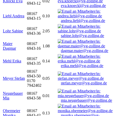
Knöckl Eva
0.02
6943-12
eva.knoeckl@vg-zolling.de
08167
Liebl Andrea
0.10
6943-15
andrea.liebl@vg-zolling.de
08167
Lohr Sabine
2.05
6943-36
sabine.lohr@vg-zolling.de
Maier
08167
1.08
Dagmar
6943-16
dagmar.maier@vg-zolling.de
08167
Mehl Erika
0.14
6943-35
erika.mehl@vg-zolling.de
08167
6943-50
Meyer Stefan
0.05
0170
stefan.meyer@vg-zolling.de
7942402
Neugebauer
08167
0.01
Mia
6943-58
mia.neugebauer@vg-zolling.de
Obermeier
08167
0.13
Monika
6943-42
monika.obermeier@vg-