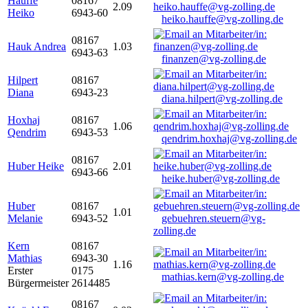
Hauffe
08167
2.09
Heiko
6943-60
heiko.hauffe@vg-zolling.de
08167
Hauk Andrea
1.03
6943-63
finanzen@vg-zolling.de
Hilpert
08167
Diana
6943-23
diana.hilpert@vg-zolling.de
Hoxhaj
08167
1.06
Qendrim
6943-53
qendrim.hoxhaj@vg-zolling.de
08167
Huber Heike
2.01
6943-66
heike.huber@vg-zolling.de
Huber
08167
1.01
Melanie
6943-52
gebuehren.steuern@vg-
zolling.de
Kern
08167
Mathias
6943-30
1.16
Erster
0175
mathias.kern@vg-zolling.de
Bürgermeister
2614485
08167