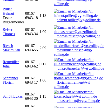
zolling.de
Priller
Helmut
08167
1.13
Erster
6943-18
helmut.priller@vg-zolling.de
Bürgermeister
Reiser
08167
1.09
Thomas
6943-34
thomas.reiser@vg-zolling.de
Riesch
08167
2.09
Maximilian
6943-55
maximilian.riesch@vg-
zolling.de
Rottmüller
08167
0.12
Julia
6943-62
julia.rottmueller@vg-zolling.de
Schranner
08167
1.06
Florian
6943-17
florian.schranner@vg-
zolling.de
08167
Schütt Lukas
1.15
6943-20
lukas.schuett@vg-zolling.de
08167