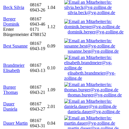
08167
Beck Silvia
1.04
6943-26
silvia.beck@vg-zolling.de
Berger
08167
Dominik
6943-46
1.12
Erster
0171
dominik.berger@vg-zolling.de
Bürgermeister
4788152
08167
Best Susanne
0.09
6943-19
susanne.best@vg-zolling.de
Brandmeier
08167
0.10
Elisabeth
6943-13
elisabeth.brandmeier@vg-
zolling.de
Burger
08167
1.09
Thomas
6943-21
thomas.burger@vg-zolling.de
Dauer
08167
2.01
Daniela
6943-27
daniela.dauer@vg-zolling.de
08167
Dauer Martin
0.04
6943-31
martin.dauer@vg-zolling.de