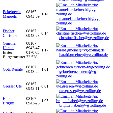
Eckebrecht
08167
1.14
Manuela
6943-59
manuela.eckebrecht@vg-
zolling.de
Fischer
08167
0.14
Christine
6943-28
christine.fischer@vg-zolling.de
Gmeiner
08167
Harald
6943-47
1.17
Erster
0170 65
harald.gmeiner@vg-zolling.de
Bürgermeister
72 528
08167
Götz Renate
1.01
6943-24
gebuehren.steuern@vg-
zolling.de
08167
Gresser Ute
0.01
6943-11
ute.gresser@vg-zolling.de
Haberl
08167
1.05
Brigitte
6943-25
brigitte.haberl@vg-zolling.de