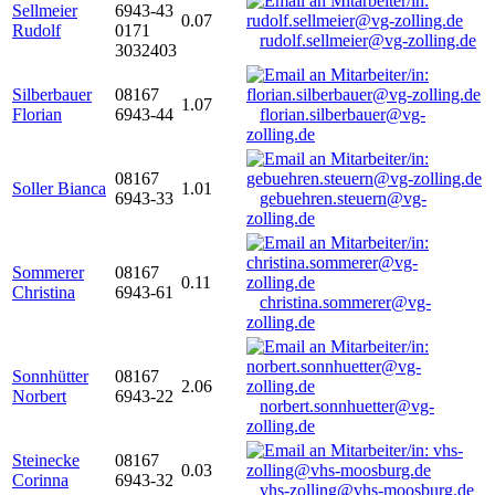
Sellmeier
6943-43
0.07
Rudolf
0171
rudolf.sellmeier@vg-zolling.de
3032403
Silberbauer
08167
1.07
Florian
6943-44
florian.silberbauer@vg-
zolling.de
08167
Soller Bianca
1.01
6943-33
gebuehren.steuern@vg-
zolling.de
Sommerer
08167
0.11
Christina
6943-61
christina.sommerer@vg-
zolling.de
Sonnhütter
08167
2.06
Norbert
6943-22
norbert.sonnhuetter@vg-
zolling.de
Steinecke
08167
0.03
Corinna
6943-32
vhs-zolling@vhs-moosburg.de