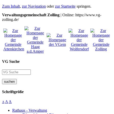
Zum Inhalt
,
zur Navigation
oder
zur Startseite
springen.
Verwaltungsgemeinschaft Zolling
| Online: https://www.vg-
zolling.de/
VG Suche
suchen
Schriftgröße
A
A
A
Rathaus - Verwaltung