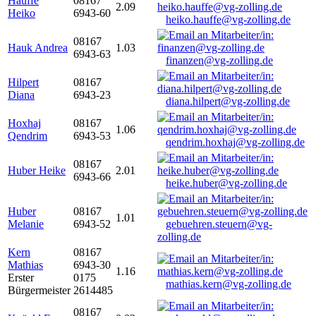
Hauffe
08167
2.09
Heiko
6943-60
heiko.hauffe@vg-zolling.de
08167
Hauk Andrea
1.03
6943-63
finanzen@vg-zolling.de
Hilpert
08167
Diana
6943-23
diana.hilpert@vg-zolling.de
Hoxhaj
08167
1.06
Qendrim
6943-53
qendrim.hoxhaj@vg-zolling.de
08167
Huber Heike
2.01
6943-66
heike.huber@vg-zolling.de
Huber
08167
1.01
Melanie
6943-52
gebuehren.steuern@vg-
zolling.de
Kern
08167
Mathias
6943-30
1.16
Erster
0175
mathias.kern@vg-zolling.de
Bürgermeister
2614485
08167