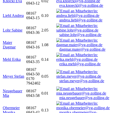
Knöckl Eva
0.02
6943-12
eva.knoeckl@vg-zolling.de
08167
Liebl Andrea
0.10
6943-15
andrea.liebl@vg-zolling.de
08167
Lohr Sabine
2.05
6943-36
sabine.lohr@vg-zolling.de
Maier
08167
1.08
Dagmar
6943-16
dagmar.maier@vg-zolling.de
08167
Mehl Erika
0.14
6943-35
erika.mehl@vg-zolling.de
08167
6943-50
Meyer Stefan
0.05
0170
stefan.meyer@vg-zolling.de
7942402
Neugebauer
08167
0.01
Mia
6943-58
mia.neugebauer@vg-zolling.de
Obermeier
08167
0.13
Monika
6943-42
monika.obermeier@vg-