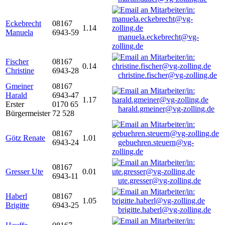
Eckebrecht
08167
1.14
Manuela
6943-59
manuela.eckebrecht@vg-
zolling.de
Fischer
08167
0.14
Christine
6943-28
christine.fischer@vg-zolling.de
Gmeiner
08167
Harald
6943-47
1.17
Erster
0170 65
harald.gmeiner@vg-zolling.de
Bürgermeister
72 528
08167
Götz Renate
1.01
6943-24
gebuehren.steuern@vg-
zolling.de
08167
Gresser Ute
0.01
6943-11
ute.gresser@vg-zolling.de
Haberl
08167
1.05
Brigitte
6943-25
brigitte.haberl@vg-zolling.de