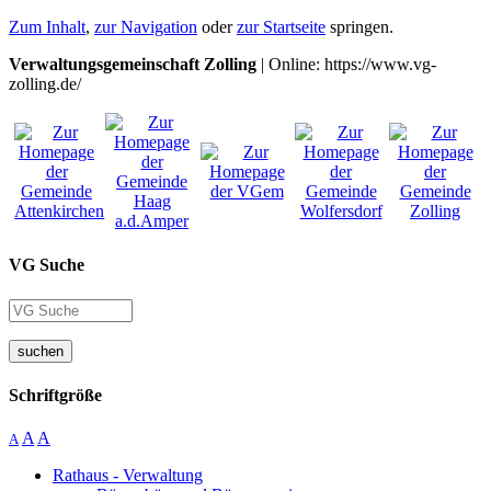
Zum Inhalt
,
zur Navigation
oder
zur Startseite
springen.
Verwaltungsgemeinschaft Zolling
| Online: https://www.vg-
zolling.de/
VG Suche
suchen
Schriftgröße
A
A
A
Rathaus - Verwaltung