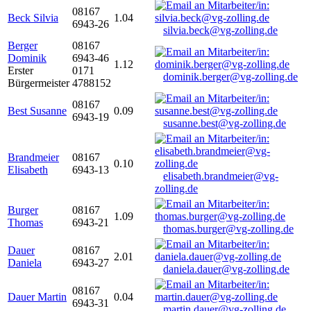
08167
Beck Silvia
1.04
6943-26
silvia.beck@vg-zolling.de
Berger
08167
Dominik
6943-46
1.12
Erster
0171
dominik.berger@vg-zolling.de
Bürgermeister
4788152
08167
Best Susanne
0.09
6943-19
susanne.best@vg-zolling.de
Brandmeier
08167
0.10
Elisabeth
6943-13
elisabeth.brandmeier@vg-
zolling.de
Burger
08167
1.09
Thomas
6943-21
thomas.burger@vg-zolling.de
Dauer
08167
2.01
Daniela
6943-27
daniela.dauer@vg-zolling.de
08167
Dauer Martin
0.04
6943-31
martin.dauer@vg-zolling.de