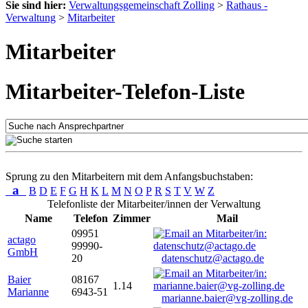
Sie sind hier:
Verwaltungsgemeinschaft Zolling
>
Rathaus -
Verwaltung
>
Mitarbeiter
Mitarbeiter
Mitarbeiter-Telefon-Liste
Sprung zu den Mitarbeitern mit dem Anfangsbuchstaben:
a
B
D
E
F
G
H
K
L
M
N
O
P
R
S
T
V
W
Z
Telefonliste der Mitarbeiter/innen der Verwaltung
Name
Telefon
Zimmer
Mail
09951
actago
99990-
GmbH
20
datenschutz@actago.de
Baier
08167
1.14
Marianne
6943-51
marianne.baier@vg-zolling.de