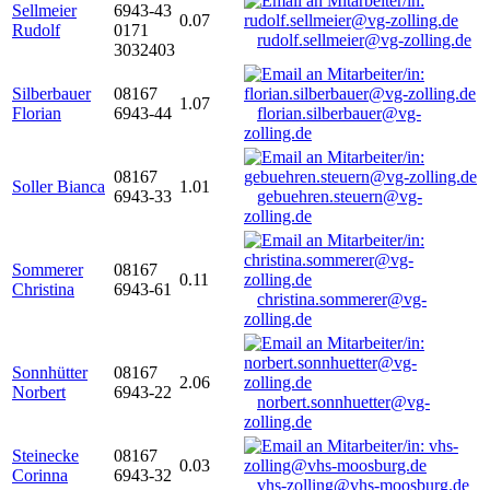
Sellmeier
6943-43
0.07
Rudolf
0171
rudolf.sellmeier@vg-zolling.de
3032403
Silberbauer
08167
1.07
Florian
6943-44
florian.silberbauer@vg-
zolling.de
08167
Soller Bianca
1.01
6943-33
gebuehren.steuern@vg-
zolling.de
Sommerer
08167
0.11
Christina
6943-61
christina.sommerer@vg-
zolling.de
Sonnhütter
08167
2.06
Norbert
6943-22
norbert.sonnhuetter@vg-
zolling.de
Steinecke
08167
0.03
Corinna
6943-32
vhs-zolling@vhs-moosburg.de