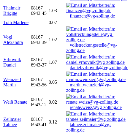
Thalmair
08167
1.03
Brigitte
6943-45
finanzen@vg-zolling.de
Toth Marlene
0.07
Vogl
08167
1.02
Alexandra
6943-39
vollstreckungsstelle@vg-
zolling.de
Vrhovnik
08167
1.07
Daniel
6943-37
daniel.vrhovnik@vg-zolling.de
Weinzierl
08167
0.05
Martin
6943-56
martin.weinzierl@vg-
zolling.de
08167
Weiß Renate
0.02
6943-12
renate.weiss@vg-zolling.de
Zeilmaier
08167
0.12
Tahnee
6943-41
tahnee.zeilmaier@vg-
zolling.de