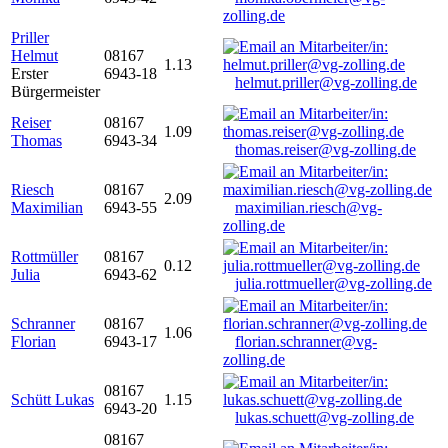
zolling.de
Priller
Helmut
08167
1.13
Erster
6943-18
helmut.priller@vg-zolling.de
Bürgermeister
Reiser
08167
1.09
Thomas
6943-34
thomas.reiser@vg-zolling.de
Riesch
08167
2.09
Maximilian
6943-55
maximilian.riesch@vg-
zolling.de
Rottmüller
08167
0.12
Julia
6943-62
julia.rottmueller@vg-zolling.de
Schranner
08167
1.06
Florian
6943-17
florian.schranner@vg-
zolling.de
08167
Schütt Lukas
1.15
6943-20
lukas.schuett@vg-zolling.de
08167