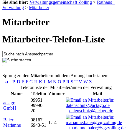
Sie sind hier:
Verwaltungsgemeinschaft Zolling
>
Rathaus -
Verwaltung
>
Mitarbeiter
Mitarbeiter
Mitarbeiter-Telefon-Liste
Sprung zu den Mitarbeitern mit dem Anfangsbuchstaben:
a
B
D
E
F
G
H
K
L
M
N
O
P
R
S
T
V
W
Z
Telefonliste der Mitarbeiter/innen der Verwaltung
Name
Telefon
Zimmer
Mail
09951
actago
99990-
GmbH
20
datenschutz@actago.de
Baier
08167
1.14
Marianne
6943-51
marianne.baier@vg-zolling.de