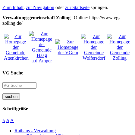
Zum Inhalt
,
zur Navigation
oder
zur Startseite
springen.
Verwaltungsgemeinschaft Zolling
| Online: https://www.vg-
zolling.de/
VG Suche
suchen
Schriftgröße
A
A
A
Rathaus - Verwaltung