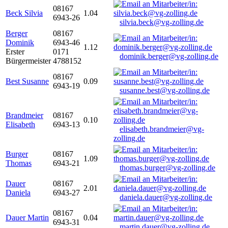
08167
Beck Silvia
1.04
6943-26
silvia.beck@vg-zolling.de
Berger
08167
Dominik
6943-46
1.12
Erster
0171
dominik.berger@vg-zolling.de
Bürgermeister
4788152
08167
Best Susanne
0.09
6943-19
susanne.best@vg-zolling.de
Brandmeier
08167
0.10
Elisabeth
6943-13
elisabeth.brandmeier@vg-
zolling.de
Burger
08167
1.09
Thomas
6943-21
thomas.burger@vg-zolling.de
Dauer
08167
2.01
Daniela
6943-27
daniela.dauer@vg-zolling.de
08167
Dauer Martin
0.04
6943-31
martin.dauer@vg-zolling.de