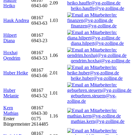
Hauffe
08167
2.09
Heiko
6943-60
heiko.hauffe@vg-zolling.de
08167
Hauk Andrea
1.03
6943-63
finanzen@vg-zolling.de
Hilpert
08167
Diana
6943-23
diana.hilpert@vg-zolling.de
Hoxhaj
08167
1.06
Qendrim
6943-53
qendrim.hoxhaj@vg-zolling.de
08167
Huber Heike
2.01
6943-66
heike.huber@vg-zolling.de
Huber
08167
1.01
Melanie
6943-52
gebuehren.steuern@vg-
zolling.de
Kern
08167
Mathias
6943-30
1.16
Erster
0175
mathias.kern@vg-zolling.de
Bürgermeister
2614485
08167