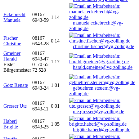
Eckebrecht
08167
1.14
Manuela
6943-59
manuela.eckebrecht@vg-
zolling.de
Fischer
08167
0.14
Christine
6943-28
christine.fischer@vg-zolling.de
Gmeiner
08167
Harald
6943-47
1.17
Erster
0170 65
harald.gmeiner@vg-zolling.de
Bürgermeister
72 528
08167
Götz Renate
1.01
6943-24
gebuehren.steuern@vg-
zolling.de
08167
Gresser Ute
0.01
6943-11
ute.gresser@vg-zolling.de
Haberl
08167
1.05
Brigitte
6943-25
brigitte.haberl@vg-zolling.de