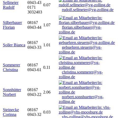
Sellmeier
6943-43
0.07
Rudolf
0171
rudolf.sellmeier@vg-zolling.de
3032403
Silberbauer
08167
1.07
Florian
6943-44
florian.silberbauer@vg-
zolling.de
08167
Soller Bianca
1.01
6943-33
gebuehren.steuern@vg-
zolling.de
Sommerer
08167
0.11
Christina
6943-61
christina.sommerer@vg-
zolling.de
Sonnhütter
08167
2.06
Norbert
6943-22
norbert.sonnhuetter@vg-
zolling.de
Steinecke
08167
0.03
Corinna
6943-32
vhs-zolling@vhs-moosburg.de