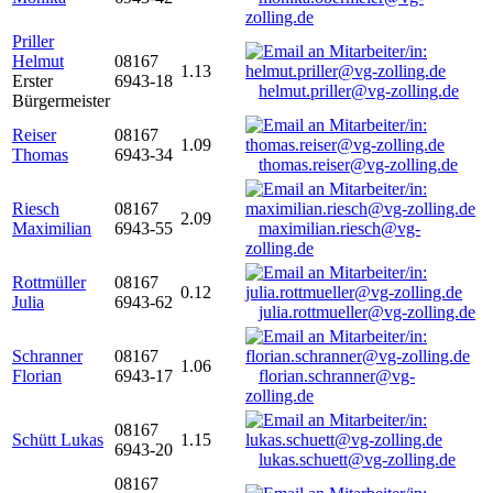
zolling.de
Priller
Helmut
08167
1.13
Erster
6943-18
helmut.priller@vg-zolling.de
Bürgermeister
Reiser
08167
1.09
Thomas
6943-34
thomas.reiser@vg-zolling.de
Riesch
08167
2.09
Maximilian
6943-55
maximilian.riesch@vg-
zolling.de
Rottmüller
08167
0.12
Julia
6943-62
julia.rottmueller@vg-zolling.de
Schranner
08167
1.06
Florian
6943-17
florian.schranner@vg-
zolling.de
08167
Schütt Lukas
1.15
6943-20
lukas.schuett@vg-zolling.de
08167