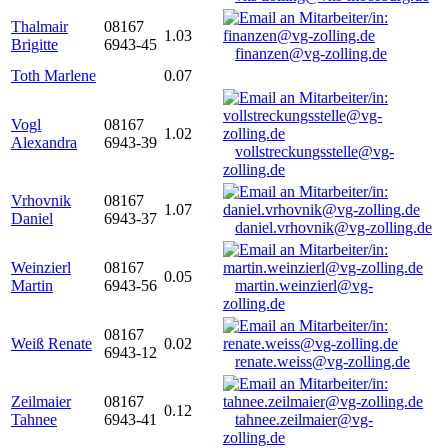
Thalmair
08167
1.03
Brigitte
6943-45
finanzen@vg-zolling.de
Toth Marlene
0.07
Vogl
08167
1.02
Alexandra
6943-39
vollstreckungsstelle@vg-
zolling.de
Vrhovnik
08167
1.07
Daniel
6943-37
daniel.vrhovnik@vg-zolling.de
Weinzierl
08167
0.05
Martin
6943-56
martin.weinzierl@vg-
zolling.de
08167
Weiß Renate
0.02
6943-12
renate.weiss@vg-zolling.de
Zeilmaier
08167
0.12
Tahnee
6943-41
tahnee.zeilmaier@vg-
zolling.de