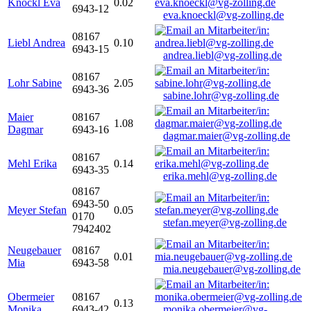
Knöckl Eva
0.02
6943-12
eva.knoeckl@vg-zolling.de
08167
Liebl Andrea
0.10
6943-15
andrea.liebl@vg-zolling.de
08167
Lohr Sabine
2.05
6943-36
sabine.lohr@vg-zolling.de
Maier
08167
1.08
Dagmar
6943-16
dagmar.maier@vg-zolling.de
08167
Mehl Erika
0.14
6943-35
erika.mehl@vg-zolling.de
08167
6943-50
Meyer Stefan
0.05
0170
stefan.meyer@vg-zolling.de
7942402
Neugebauer
08167
0.01
Mia
6943-58
mia.neugebauer@vg-zolling.de
Obermeier
08167
0.13
Monika
6943-42
monika.obermeier@vg-