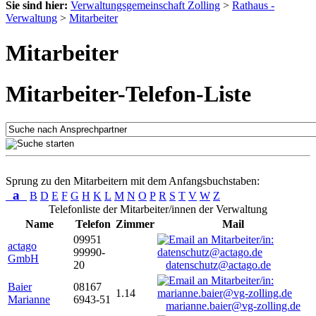
Sie sind hier:
Verwaltungsgemeinschaft Zolling
>
Rathaus -
Verwaltung
>
Mitarbeiter
Mitarbeiter
Mitarbeiter-Telefon-Liste
Sprung zu den Mitarbeitern mit dem Anfangsbuchstaben:
a
B
D
E
F
G
H
K
L
M
N
O
P
R
S
T
V
W
Z
Telefonliste der Mitarbeiter/innen der Verwaltung
Name
Telefon
Zimmer
Mail
09951
actago
99990-
GmbH
20
datenschutz@actago.de
Baier
08167
1.14
Marianne
6943-51
marianne.baier@vg-zolling.de