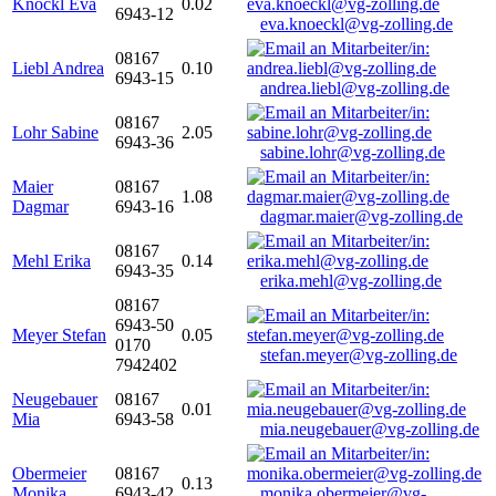
Knöckl Eva
0.02
6943-12
eva.knoeckl@vg-zolling.de
08167
Liebl Andrea
0.10
6943-15
andrea.liebl@vg-zolling.de
08167
Lohr Sabine
2.05
6943-36
sabine.lohr@vg-zolling.de
Maier
08167
1.08
Dagmar
6943-16
dagmar.maier@vg-zolling.de
08167
Mehl Erika
0.14
6943-35
erika.mehl@vg-zolling.de
08167
6943-50
Meyer Stefan
0.05
0170
stefan.meyer@vg-zolling.de
7942402
Neugebauer
08167
0.01
Mia
6943-58
mia.neugebauer@vg-zolling.de
Obermeier
08167
0.13
Monika
6943-42
monika.obermeier@vg-