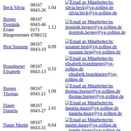
08167
Beck Silvia
1.04
6943-26
silvia.beck@vg-zolling.de
Berger
08167
Dominik
6943-46
1.12
Erster
0171
dominik.berger@vg-zolling.de
Bürgermeister
4788152
08167
Best Susanne
0.09
6943-19
susanne.best@vg-zolling.de
Brandmeier
08167
0.10
Elisabeth
6943-13
elisabeth.brandmeier@vg-
zolling.de
Burger
08167
1.09
Thomas
6943-21
thomas.burger@vg-zolling.de
Dauer
08167
2.01
Daniela
6943-27
daniela.dauer@vg-zolling.de
08167
Dauer Martin
0.04
6943-31
martin.dauer@vg-zolling.de