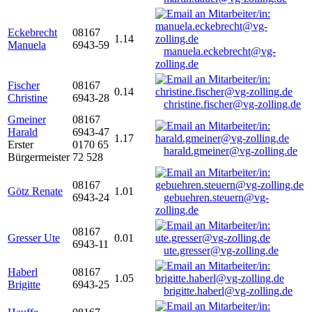
Eckebrecht
08167
1.14
Manuela
6943-59
manuela.eckebrecht@vg-
zolling.de
Fischer
08167
0.14
Christine
6943-28
christine.fischer@vg-zolling.de
Gmeiner
08167
Harald
6943-47
1.17
Erster
0170 65
harald.gmeiner@vg-zolling.de
Bürgermeister
72 528
08167
Götz Renate
1.01
6943-24
gebuehren.steuern@vg-
zolling.de
08167
Gresser Ute
0.01
6943-11
ute.gresser@vg-zolling.de
Haberl
08167
1.05
Brigitte
6943-25
brigitte.haberl@vg-zolling.de