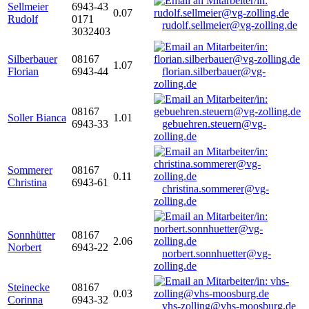
Sellmeier
6943-43
0.07
Rudolf
0171
rudolf.sellmeier@vg-zolling.de
3032403
Silberbauer
08167
1.07
Florian
6943-44
florian.silberbauer@vg-
zolling.de
08167
Soller Bianca
1.01
6943-33
gebuehren.steuern@vg-
zolling.de
Sommerer
08167
0.11
Christina
6943-61
christina.sommerer@vg-
zolling.de
Sonnhütter
08167
2.06
Norbert
6943-22
norbert.sonnhuetter@vg-
zolling.de
Steinecke
08167
0.03
Corinna
6943-32
vhs-zolling@vhs-moosburg.de