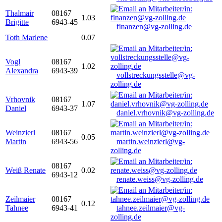
Thalmair
08167
1.03
Brigitte
6943-45
finanzen@vg-zolling.de
Toth Marlene
0.07
Vogl
08167
1.02
Alexandra
6943-39
vollstreckungsstelle@vg-
zolling.de
Vrhovnik
08167
1.07
Daniel
6943-37
daniel.vrhovnik@vg-zolling.de
Weinzierl
08167
0.05
Martin
6943-56
martin.weinzierl@vg-
zolling.de
08167
Weiß Renate
0.02
6943-12
renate.weiss@vg-zolling.de
Zeilmaier
08167
0.12
Tahnee
6943-41
tahnee.zeilmaier@vg-
zolling.de