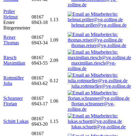
zolling.de
Priller
Helmut
08167
1.13
Erster
6943-18
helmut.priller@vg-zolling.de
Bürgermeister
Reiser
08167
1.09
Thomas
6943-34
thomas.reiser@vg-zolling.de
Riesch
08167
2.09
Maximilian
6943-55
maximilian.riesch@vg-
zolling.de
Rottmüller
08167
0.12
Julia
6943-62
julia.rottmueller@vg-zolling.de
Schranner
08167
1.06
Florian
6943-17
florian.schranner@vg-
zolling.de
08167
Schütt Lukas
1.15
6943-20
lukas.schuett@vg-zolling.de
08167