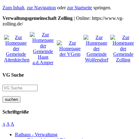
Zum Inhalt
,
zur Navigation
oder
zur Startseite
springen.
Verwaltungsgemeinschaft Zolling
| Online: https://www.vg-
zolling.de/
VG Suche
suchen
Schriftgröße
A
A
A
Rathaus - Verwaltung