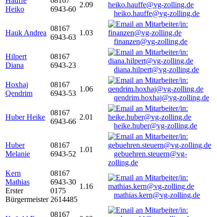
Hauffe
08167
2.09
Heiko
6943-60
heiko.hauffe@vg-zolling.de
08167
Hauk Andrea
1.03
6943-63
finanzen@vg-zolling.de
Hilpert
08167
Diana
6943-23
diana.hilpert@vg-zolling.de
Hoxhaj
08167
1.06
Qendrim
6943-53
qendrim.hoxhaj@vg-zolling.de
08167
Huber Heike
2.01
6943-66
heike.huber@vg-zolling.de
Huber
08167
1.01
Melanie
6943-52
gebuehren.steuern@vg-
zolling.de
Kern
08167
Mathias
6943-30
1.16
Erster
0175
mathias.kern@vg-zolling.de
Bürgermeister
2614485
08167