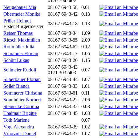
0170 7942402
Neugebauer Mia
08167 6943-58
0.01
Obermeier Monika
08167 6943-42
0.13
Priller Helmut
08167 6943-18
1.13
Erster Bürgermeister
Reiser Thomas
08167 6943-34
1.09
Riesch Maximilian
08167 6943-55
2.09
Rottmüller Julia
08167 6943-62
0.12
Schranner Florian
08167 6943-17
1.06
Schütt Lukas
08167 6943-20
1.15
08167 6943-43
Sellmeier Rudolf
0.07
0171 3032403
Silberbauer Florian
08167 6943-44
1.07
Soller Bianca
08167 6943-33
1.01
Sommerer Christina
08167 6943-61
0.11
Sonnhütter Norbert
08167 6943-22
2.06
Steinecke Corinna
08167 6943-32
0.03
Thalmair Brigitte
08167 6943-45
1.03
Toth Marlene
0.07
Vogl Alexandra
08167 6943-39
1.02
Vrhovnik Daniel
08167 6943-37
1.07