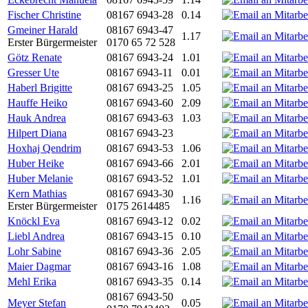
Fischer Christine
08167 6943-28
0.14
Gmeiner Harald
08167 6943-47
1.17
Erster Bürgermeister
0170 65 72 528
Götz Renate
08167 6943-24
1.01
Gresser Ute
08167 6943-11
0.01
Haberl Brigitte
08167 6943-25
1.05
Hauffe Heiko
08167 6943-60
2.09
Hauk Andrea
08167 6943-63
1.03
Hilpert Diana
08167 6943-23
Hoxhaj Qendrim
08167 6943-53
1.06
Huber Heike
08167 6943-66
2.01
Huber Melanie
08167 6943-52
1.01
Kern Mathias
08167 6943-30
1.16
Erster Bürgermeister
0175 2614485
Knöckl Eva
08167 6943-12
0.02
Liebl Andrea
08167 6943-15
0.10
Lohr Sabine
08167 6943-36
2.05
Maier Dagmar
08167 6943-16
1.08
Mehl Erika
08167 6943-35
0.14
08167 6943-50
Meyer Stefan
0.05