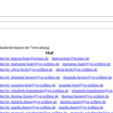
itarbeiter/innen der Verwaltung
Mail
datenschutz@actago.de
marianne.baier@vg-zolling.de
silvia.beck@vg-zolling.de
dominik.berger@vg-zolling.de
susanne.best@vg-zolling.de
elisabeth.brandmeier@vg-
thomas.burger@vg-zolling.de
daniela.dauer@vg-zolling.de
martin.dauer@vg-zolling.de
manuela.eckebrecht@vg-zo