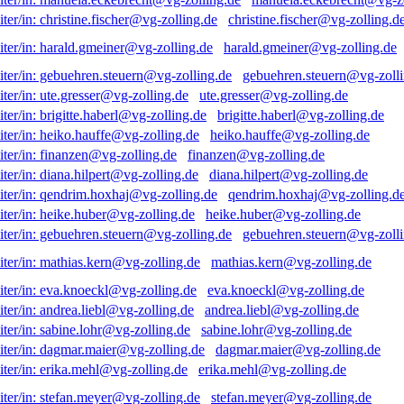
christine.fischer@vg-zolling.d
harald.gmeiner@vg-zolling.de
gebuehren.steuern@vg-zolli
ute.gresser@vg-zolling.de
brigitte.haberl@vg-zolling.de
heiko.hauffe@vg-zolling.de
finanzen@vg-zolling.de
diana.hilpert@vg-zolling.de
qendrim.hoxhaj@vg-zolling.d
heike.huber@vg-zolling.de
gebuehren.steuern@vg-zolli
mathias.kern@vg-zolling.de
eva.knoeckl@vg-zolling.de
andrea.liebl@vg-zolling.de
sabine.lohr@vg-zolling.de
dagmar.maier@vg-zolling.de
erika.mehl@vg-zolling.de
stefan.meyer@vg-zolling.de