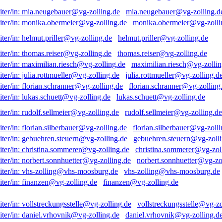
mia.neugebauer@vg-zolling.d
monika.obermeier@vg-zolli
helmut.priller@vg-zolling.de
thomas.reiser@vg-zolling.de
maximilian.riesch@vg-zollin
julia.rottmueller@vg-zolling.d
florian.schranner@vg-zolling
lukas.schuett@vg-zolling.de
rudolf.sellmeier@vg-zolling.de
florian.silberbauer@vg-zolli
gebuehren.steuern@vg-zolli
christina.sommerer@vg-zol
norbert.sonnhuetter@vg-zo
vhs-zolling@vhs-moosburg.de
finanzen@vg-zolling.de
vollstreckungsstelle@vg-zo
daniel.vrhovnik@vg-zolling.d