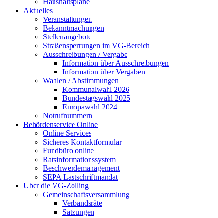
Haushaltspläne
Aktuelles
Veranstaltungen
Bekanntmachungen
Stellenangebote
Straßensperrungen im VG-Bereich
Ausschreibungen / Vergabe
Information über Ausschreibungen
Information über Vergaben
Wahlen / Abstimmungen
Kommunalwahl 2026
Bundestagswahl 2025
Europawahl 2024
Notrufnummern
Behördenservice Online
Online Services
Sicheres Kontaktformular
Fundbüro online
Ratsinformationssystem
Beschwerdemanagement
SEPA Lastschriftmandat
Über die VG-Zolling
Gemeinschaftsversammlung
Verbandsräte
Satzungen