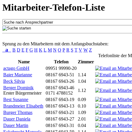
Mitarbeiter-Telefon-Liste
Sprung zu den Mitarbeitern mit dem Anfangsbuchstaben:
a
B
D
E
F
G
H
K
L
M
N
O
P
R
S
T
V
W
Z
Telefonliste der M
Name
Telefon
Zimmer
actago GmbH
09951 99990-20
Baier Marianne
08167 6943-51
1.14
Beck Silvia
08167 6943-26
1.04
Berger Dominik
08167 6943-46
1.12
Erster Bürgermeister
0171 4788152
Best Susanne
08167 6943-19
0.09
Brandmeier Elisabeth
08167 6943-13
0.10
Burger Thomas
08167 6943-21
1.09
Dauer Daniela
08167 6943-27
2.01
Dauer Martin
08167 6943-31
0.04
Eckebrecht Manuela
08167 6943-59
1.14