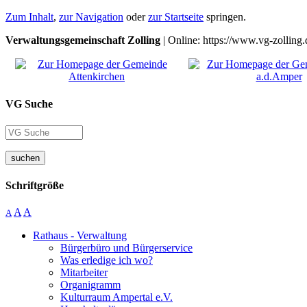
Zum Inhalt
,
zur Navigation
oder
zur Startseite
springen.
Verwaltungsgemeinschaft Zolling
| Online: https://www.vg-zolling.
VG Suche
suchen
Schriftgröße
A
A
A
Rathaus - Verwaltung
Bürgerbüro und Bürgerservice
Was erledige ich wo?
Mitarbeiter
Organigramm
Kulturraum Ampertal e.V.