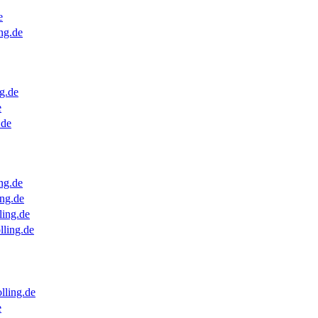
e
ng.de
g.de
e
.de
ng.de
ng.de
ling.de
lling.de
lling.de
e