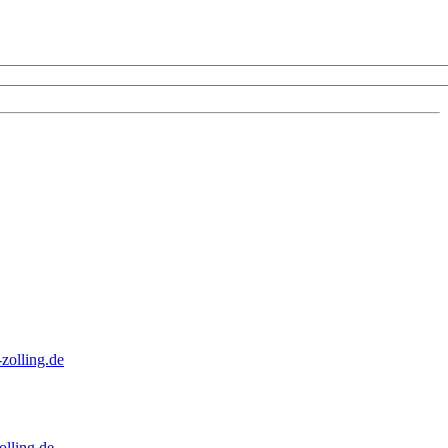
zolling.de
lling.de