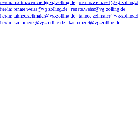
martin.weinzierl@vg-zolling.
renate.weiss@vg-zolling.de
tahnee.zeilmaier@vg-zolling.
kaemmerei@vg-zolling.de