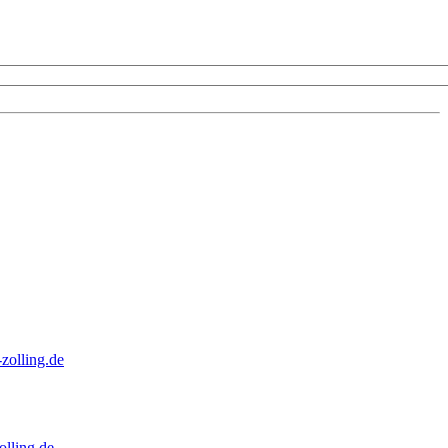
zolling.de
lling.de