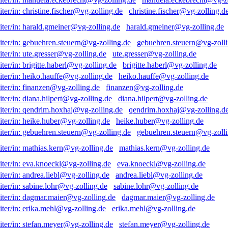
christine.fischer@vg-zolling.d
harald.gmeiner@vg-zolling.de
gebuehren.steuern@vg-zolli
ute.gresser@vg-zolling.de
brigitte.haberl@vg-zolling.de
heiko.hauffe@vg-zolling.de
finanzen@vg-zolling.de
diana.hilpert@vg-zolling.de
qendrim.hoxhaj@vg-zolling.d
heike.huber@vg-zolling.de
gebuehren.steuern@vg-zolli
mathias.kern@vg-zolling.de
eva.knoeckl@vg-zolling.de
andrea.liebl@vg-zolling.de
sabine.lohr@vg-zolling.de
dagmar.maier@vg-zolling.de
erika.mehl@vg-zolling.de
stefan.meyer@vg-zolling.de