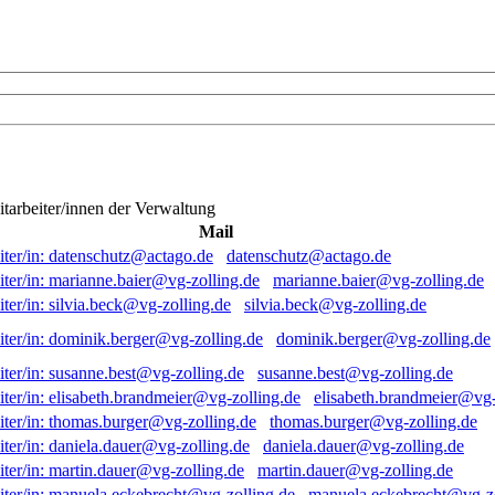
itarbeiter/innen der Verwaltung
Mail
datenschutz@actago.de
marianne.baier@vg-zolling.de
silvia.beck@vg-zolling.de
dominik.berger@vg-zolling.de
susanne.best@vg-zolling.de
elisabeth.brandmeier@vg-
thomas.burger@vg-zolling.de
daniela.dauer@vg-zolling.de
martin.dauer@vg-zolling.de
manuela.eckebrecht@vg-zo