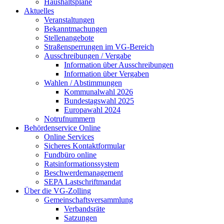
Haushaltspläne
Aktuelles
Veranstaltungen
Bekanntmachungen
Stellenangebote
Straßensperrungen im VG-Bereich
Ausschreibungen / Vergabe
Information über Ausschreibungen
Information über Vergaben
Wahlen / Abstimmungen
Kommunalwahl 2026
Bundestagswahl 2025
Europawahl 2024
Notrufnummern
Behördenservice Online
Online Services
Sicheres Kontaktformular
Fundbüro online
Ratsinformationssystem
Beschwerdemanagement
SEPA Lastschriftmandat
Über die VG-Zolling
Gemeinschaftsversammlung
Verbandsräte
Satzungen