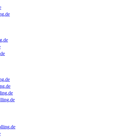
e
ng.de
g.de
e
.de
ng.de
ng.de
ling.de
lling.de
lling.de
e