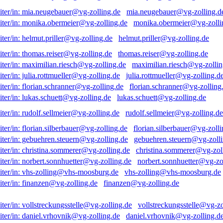
mia.neugebauer@vg-zolling.d
monika.obermeier@vg-zolli
helmut.priller@vg-zolling.de
thomas.reiser@vg-zolling.de
maximilian.riesch@vg-zollin
julia.rottmueller@vg-zolling.d
florian.schranner@vg-zolling
lukas.schuett@vg-zolling.de
rudolf.sellmeier@vg-zolling.de
florian.silberbauer@vg-zolli
gebuehren.steuern@vg-zolli
christina.sommerer@vg-zol
norbert.sonnhuetter@vg-zo
vhs-zolling@vhs-moosburg.de
finanzen@vg-zolling.de
vollstreckungsstelle@vg-zo
daniel.vrhovnik@vg-zolling.d