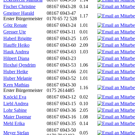
Fischer Christine
08167 6943-28
0.14
Gmeiner Harald
08167 6943-47
1.17
Erster Bürgermeister
0170 65 72 528
Götz Renate
08167 6943-24
1.01
Gresser Ute
08167 6943-11
0.01
Haberl Brigitte
08167 6943-25
1.05
Hauffe Heiko
08167 6943-60
2.09
Hauk Andrea
08167 6943-63
1.03
Hilpert Diana
08167 6943-23
Hoxhaj Qendrim
08167 6943-53
1.06
Huber Heike
08167 6943-66
2.01
Huber Melanie
08167 6943-52
1.01
Kern Mathias
08167 6943-30
1.16
Erster Bürgermeister
0175 2614485
Knöckl Eva
08167 6943-12
0.02
Liebl Andrea
08167 6943-15
0.10
Lohr Sabine
08167 6943-36
2.05
Maier Dagmar
08167 6943-16
1.08
Mehl Erika
08167 6943-35
0.14
08167 6943-50
Meyer Stefan
0.05