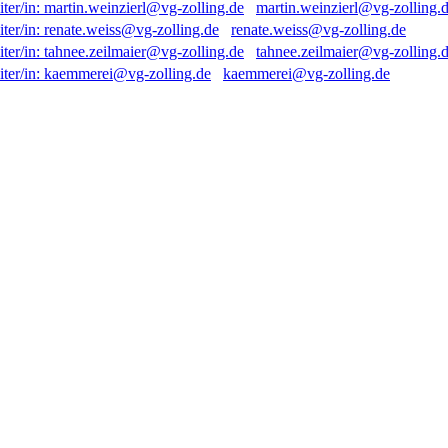
martin.weinzierl@vg-zolling.
renate.weiss@vg-zolling.de
tahnee.zeilmaier@vg-zolling.
kaemmerei@vg-zolling.de