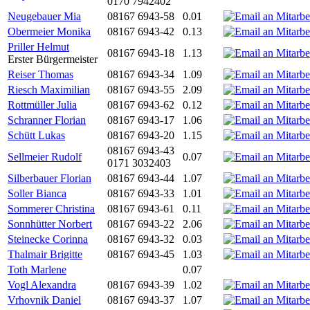
0170 7942402
Neugebauer Mia
08167 6943-58
0.01
Obermeier Monika
08167 6943-42
0.13
Priller Helmut
08167 6943-18
1.13
Erster Bürgermeister
Reiser Thomas
08167 6943-34
1.09
Riesch Maximilian
08167 6943-55
2.09
Rottmüller Julia
08167 6943-62
0.12
Schranner Florian
08167 6943-17
1.06
Schütt Lukas
08167 6943-20
1.15
08167 6943-43
Sellmeier Rudolf
0.07
0171 3032403
Silberbauer Florian
08167 6943-44
1.07
Soller Bianca
08167 6943-33
1.01
Sommerer Christina
08167 6943-61
0.11
Sonnhütter Norbert
08167 6943-22
2.06
Steinecke Corinna
08167 6943-32
0.03
Thalmair Brigitte
08167 6943-45
1.03
Toth Marlene
0.07
Vogl Alexandra
08167 6943-39
1.02
Vrhovnik Daniel
08167 6943-37
1.07