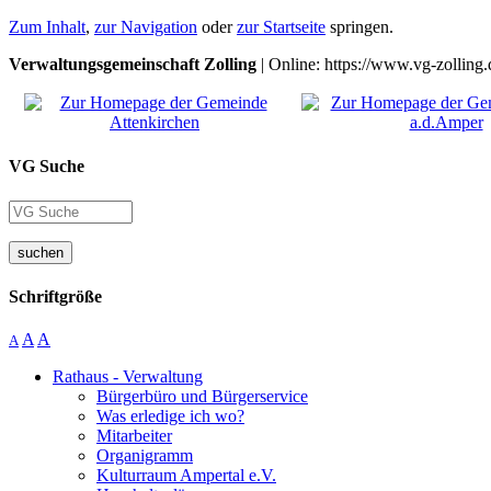
Zum Inhalt
,
zur Navigation
oder
zur Startseite
springen.
Verwaltungsgemeinschaft Zolling
| Online: https://www.vg-zolling.
VG Suche
suchen
Schriftgröße
A
A
A
Rathaus - Verwaltung
Bürgerbüro und Bürgerservice
Was erledige ich wo?
Mitarbeiter
Organigramm
Kulturraum Ampertal e.V.