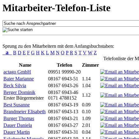
Mitarbeiter-Telefon-Liste
Sprung zu den Mitarbeitern mit dem Anfangsbuchstaben:
a
B
D
E
F
G
H
K
L
M
N
O
P
R
S
T
V
W
Z
Telefonliste der M
Name
Telefon
Zimmer
actago GmbH
09951 99990-20
Baier Marianne
08167 6943-51
1.14
Beck Silvia
08167 6943-26
1.04
Berger Dominik
08167 6943-46
1.12
Erster Bürgermeister
0171 4788152
Best Susanne
08167 6943-19
0.09
Brandmeier Elisabeth
08167 6943-13
0.10
Burger Thomas
08167 6943-21
1.09
Dauer Daniela
08167 6943-27
2.01
Dauer Martin
08167 6943-31
0.04
Eckebrecht Manuela
08167 6943-59
1.14