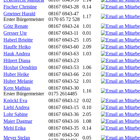
Fischer Christine
08167 6943-28
0.14
Gmeiner Harald
08167 6943-47
1.17
Erster Bürgermeister
0170 65 72 528
Götz Renate
08167 6943-24
1.01
Gresser Ute
08167 6943-11
0.01
Haberl Brigitte
08167 6943-25
1.05
Hauffe Heiko
08167 6943-60
2.09
Hauk Andrea
08167 6943-63
1.03
Hilpert Diana
08167 6943-23
Hoxhaj Qendrim
08167 6943-53
1.06
Huber Heike
08167 6943-66
2.01
Huber Melanie
08167 6943-52
1.01
Kern Mathias
08167 6943-30
1.16
Erster Bürgermeister
0175 2614485
Knöckl Eva
08167 6943-12
0.02
Liebl Andrea
08167 6943-15
0.10
Lohr Sabine
08167 6943-36
2.05
Maier Dagmar
08167 6943-16
1.08
Mehl Erika
08167 6943-35
0.14
08167 6943-50
Meyer Stefan
0.05