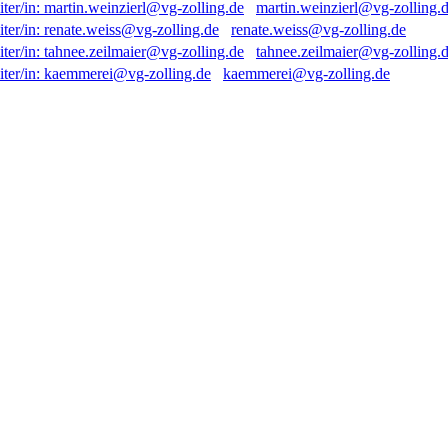
martin.weinzierl@vg-zolling.
renate.weiss@vg-zolling.de
tahnee.zeilmaier@vg-zolling.
kaemmerei@vg-zolling.de