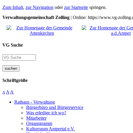
Zum Inhalt
,
zur Navigation
oder
zur Startseite
springen.
Verwaltungsgemeinschaft Zolling
| Online: https://www.vg-zolling.
VG Suche
suchen
Schriftgröße
A
A
A
Rathaus - Verwaltung
Bürgerbüro und Bürgerservice
Was erledige ich wo?
Mitarbeiter
Organigramm
Kulturraum Ampertal e.V.