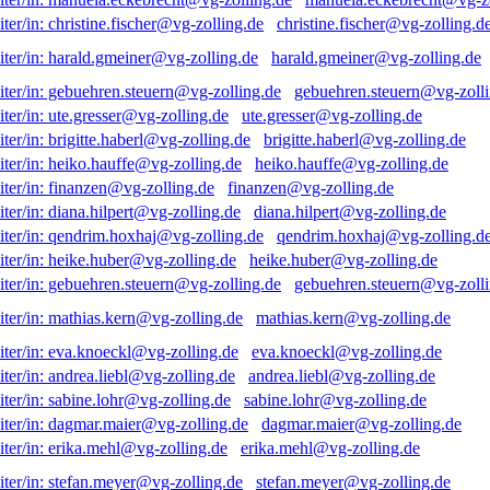
christine.fischer@vg-zolling.d
harald.gmeiner@vg-zolling.de
gebuehren.steuern@vg-zolli
ute.gresser@vg-zolling.de
brigitte.haberl@vg-zolling.de
heiko.hauffe@vg-zolling.de
finanzen@vg-zolling.de
diana.hilpert@vg-zolling.de
qendrim.hoxhaj@vg-zolling.d
heike.huber@vg-zolling.de
gebuehren.steuern@vg-zolli
mathias.kern@vg-zolling.de
eva.knoeckl@vg-zolling.de
andrea.liebl@vg-zolling.de
sabine.lohr@vg-zolling.de
dagmar.maier@vg-zolling.de
erika.mehl@vg-zolling.de
stefan.meyer@vg-zolling.de