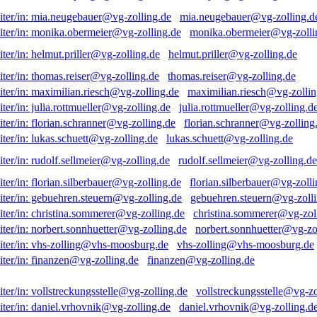
mia.neugebauer@vg-zolling.d
monika.obermeier@vg-zolli
helmut.priller@vg-zolling.de
thomas.reiser@vg-zolling.de
maximilian.riesch@vg-zollin
julia.rottmueller@vg-zolling.d
florian.schranner@vg-zolling
lukas.schuett@vg-zolling.de
rudolf.sellmeier@vg-zolling.de
florian.silberbauer@vg-zolli
gebuehren.steuern@vg-zolli
christina.sommerer@vg-zol
norbert.sonnhuetter@vg-zo
vhs-zolling@vhs-moosburg.de
finanzen@vg-zolling.de
vollstreckungsstelle@vg-zo
daniel.vrhovnik@vg-zolling.d