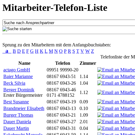
Mitarbeiter-Telefon-Liste
Sprung zu den Mitarbeitern mit dem Anfangsbuchstaben:
a
B
D
E
F
G
H
K
L
M
N
O
P
R
S
T
V
W
Z
Telefonliste der M
Name
Telefon
Zimmer
actago GmbH
09951 99990-20
Baier Marianne
08167 6943-51
1.14
Beck Silvia
08167 6943-26
1.04
Berger Dominik
08167 6943-46
1.12
Erster Bürgermeister
0171 4788152
Best Susanne
08167 6943-19
0.09
Brandmeier Elisabeth
08167 6943-13
0.10
Burger Thomas
08167 6943-21
1.09
Dauer Daniela
08167 6943-27
2.01
Dauer Martin
08167 6943-31
0.04
Eckebrecht Manuela
08167 6943-59
1.14