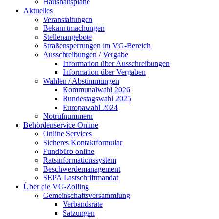
Haushaltspläne
Aktuelles
Veranstaltungen
Bekanntmachungen
Stellenangebote
Straßensperrungen im VG-Bereich
Ausschreibungen / Vergabe
Information über Ausschreibungen
Information über Vergaben
Wahlen / Abstimmungen
Kommunalwahl 2026
Bundestagswahl 2025
Europawahl 2024
Notrufnummern
Behördenservice Online
Online Services
Sicheres Kontaktformular
Fundbüro online
Ratsinformationssystem
Beschwerdemanagement
SEPA Lastschriftmandat
Über die VG-Zolling
Gemeinschaftsversammlung
Verbandsräte
Satzungen