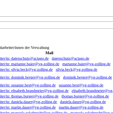
itarbeiter/innen der Verwaltung
Mail
datenschutz@actago.de
marianne.baier@vg-zolling.de
silvia.beck@vg-zolling.de
dominik.berger@vg-zolling.de
susanne.best@vg-zolling.de
elisabeth.brandmeier@vg-
thomas.burger@vg-zolling.de
daniela.dauer@vg-zolling.de
martin.dauer@vg-zolling.de
manuela.eckebrecht@vg-zo