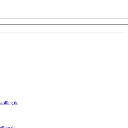
zolling.de
lling.de