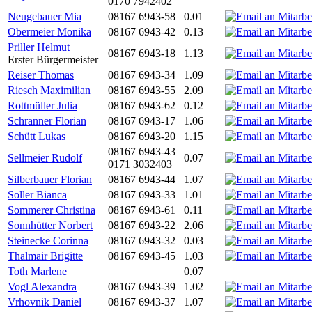
0170 7942402
Neugebauer Mia
08167 6943-58
0.01
Obermeier Monika
08167 6943-42
0.13
Priller Helmut
08167 6943-18
1.13
Erster Bürgermeister
Reiser Thomas
08167 6943-34
1.09
Riesch Maximilian
08167 6943-55
2.09
Rottmüller Julia
08167 6943-62
0.12
Schranner Florian
08167 6943-17
1.06
Schütt Lukas
08167 6943-20
1.15
08167 6943-43
Sellmeier Rudolf
0.07
0171 3032403
Silberbauer Florian
08167 6943-44
1.07
Soller Bianca
08167 6943-33
1.01
Sommerer Christina
08167 6943-61
0.11
Sonnhütter Norbert
08167 6943-22
2.06
Steinecke Corinna
08167 6943-32
0.03
Thalmair Brigitte
08167 6943-45
1.03
Toth Marlene
0.07
Vogl Alexandra
08167 6943-39
1.02
Vrhovnik Daniel
08167 6943-37
1.07