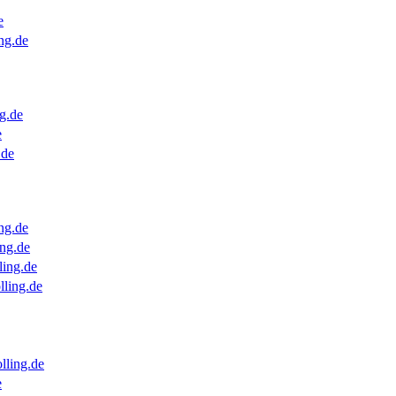
e
ng.de
g.de
e
.de
ng.de
ng.de
ling.de
lling.de
lling.de
e