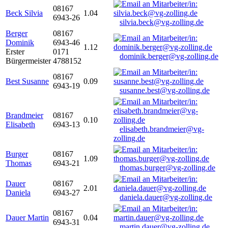
08167
Beck Silvia
1.04
6943-26
silvia.beck@vg-zolling.de
Berger
08167
Dominik
6943-46
1.12
Erster
0171
dominik.berger@vg-zolling.de
Bürgermeister
4788152
08167
Best Susanne
0.09
6943-19
susanne.best@vg-zolling.de
Brandmeier
08167
0.10
Elisabeth
6943-13
elisabeth.brandmeier@vg-
zolling.de
Burger
08167
1.09
Thomas
6943-21
thomas.burger@vg-zolling.de
Dauer
08167
2.01
Daniela
6943-27
daniela.dauer@vg-zolling.de
08167
Dauer Martin
0.04
6943-31
martin.dauer@vg-zolling.de