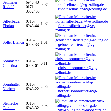
Sellmeier
6943-43
0.07
Rudolf
0171
rudolf.sellmeier@vg-zolling.de
3032403
Silberbauer
08167
1.07
Florian
6943-44
florian.silberbauer@vg-
zolling.de
08167
Soller Bianca
1.01
6943-33
gebuehren.steuern@vg-
zolling.de
Sommerer
08167
0.11
Christina
6943-61
christina.sommerer@vg-
zolling.de
Sonnhütter
08167
2.06
Norbert
6943-22
norbert.sonnhuetter@vg-
zolling.de
Steinecke
08167
0.03
Corinna
6943-32
vhs-zolling@vhs-moosburg.de