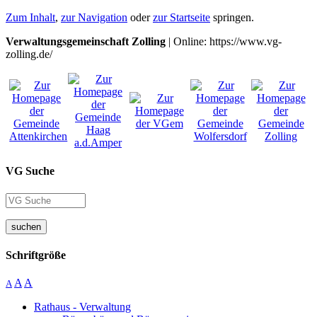
Zum Inhalt
,
zur Navigation
oder
zur Startseite
springen.
Verwaltungsgemeinschaft Zolling
| Online: https://www.vg-
zolling.de/
VG Suche
suchen
Schriftgröße
A
A
A
Rathaus - Verwaltung