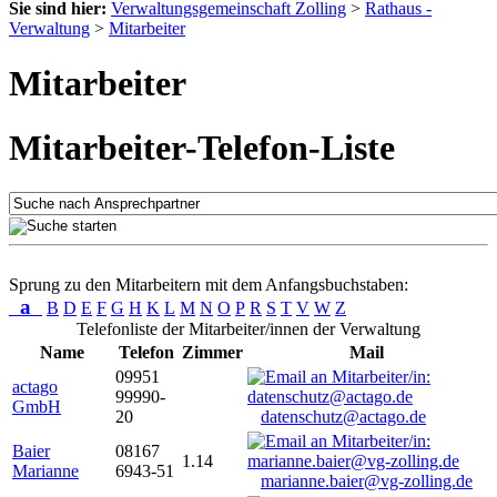
Sie sind hier:
Verwaltungsgemeinschaft Zolling
>
Rathaus -
Verwaltung
>
Mitarbeiter
Mitarbeiter
Mitarbeiter-Telefon-Liste
Sprung zu den Mitarbeitern mit dem Anfangsbuchstaben:
a
B
D
E
F
G
H
K
L
M
N
O
P
R
S
T
V
W
Z
Telefonliste der Mitarbeiter/innen der Verwaltung
Name
Telefon
Zimmer
Mail
09951
actago
99990-
GmbH
20
datenschutz@actago.de
Baier
08167
1.14
Marianne
6943-51
marianne.baier@vg-zolling.de