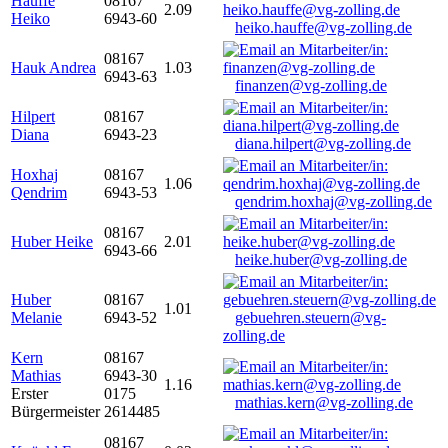
Hauffe
08167
2.09
Heiko
6943-60
heiko.hauffe@vg-zolling.de
08167
Hauk Andrea
1.03
6943-63
finanzen@vg-zolling.de
Hilpert
08167
Diana
6943-23
diana.hilpert@vg-zolling.de
Hoxhaj
08167
1.06
Qendrim
6943-53
qendrim.hoxhaj@vg-zolling.de
08167
Huber Heike
2.01
6943-66
heike.huber@vg-zolling.de
Huber
08167
1.01
Melanie
6943-52
gebuehren.steuern@vg-
zolling.de
Kern
08167
Mathias
6943-30
1.16
Erster
0175
mathias.kern@vg-zolling.de
Bürgermeister
2614485
08167