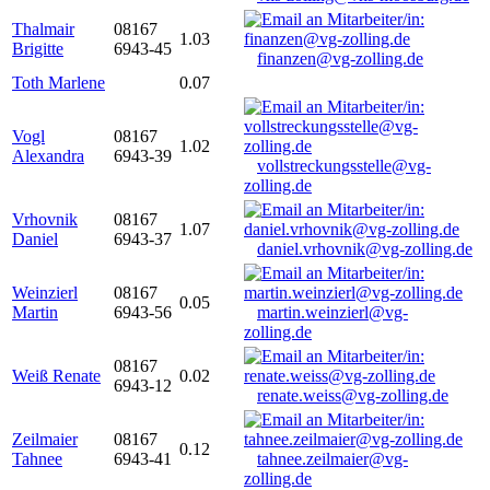
Thalmair
08167
1.03
Brigitte
6943-45
finanzen@vg-zolling.de
Toth Marlene
0.07
Vogl
08167
1.02
Alexandra
6943-39
vollstreckungsstelle@vg-
zolling.de
Vrhovnik
08167
1.07
Daniel
6943-37
daniel.vrhovnik@vg-zolling.de
Weinzierl
08167
0.05
Martin
6943-56
martin.weinzierl@vg-
zolling.de
08167
Weiß Renate
0.02
6943-12
renate.weiss@vg-zolling.de
Zeilmaier
08167
0.12
Tahnee
6943-41
tahnee.zeilmaier@vg-
zolling.de