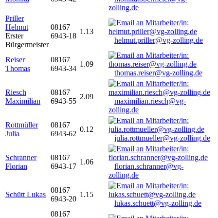
zolling.de
Priller
Helmut
08167
1.13
Erster
6943-18
helmut.priller@vg-zolling.de
Bürgermeister
Reiser
08167
1.09
Thomas
6943-34
thomas.reiser@vg-zolling.de
Riesch
08167
2.09
Maximilian
6943-55
maximilian.riesch@vg-
zolling.de
Rottmüller
08167
0.12
Julia
6943-62
julia.rottmueller@vg-zolling.de
Schranner
08167
1.06
Florian
6943-17
florian.schranner@vg-
zolling.de
08167
Schütt Lukas
1.15
6943-20
lukas.schuett@vg-zolling.de
08167