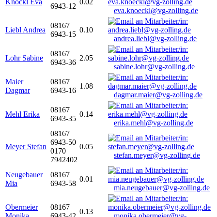
Knöckl Eva
0.02
6943-12
eva.knoeckl@vg-zolling.de
08167
Liebl Andrea
0.10
6943-15
andrea.liebl@vg-zolling.de
08167
Lohr Sabine
2.05
6943-36
sabine.lohr@vg-zolling.de
Maier
08167
1.08
Dagmar
6943-16
dagmar.maier@vg-zolling.de
08167
Mehl Erika
0.14
6943-35
erika.mehl@vg-zolling.de
08167
6943-50
Meyer Stefan
0.05
0170
stefan.meyer@vg-zolling.de
7942402
Neugebauer
08167
0.01
Mia
6943-58
mia.neugebauer@vg-zolling.de
Obermeier
08167
0.13
Monika
6943-42
monika.obermeier@vg-