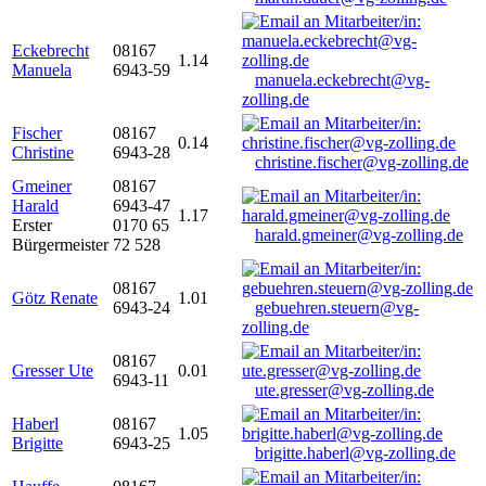
Eckebrecht
08167
1.14
Manuela
6943-59
manuela.eckebrecht@vg-
zolling.de
Fischer
08167
0.14
Christine
6943-28
christine.fischer@vg-zolling.de
Gmeiner
08167
Harald
6943-47
1.17
Erster
0170 65
harald.gmeiner@vg-zolling.de
Bürgermeister
72 528
08167
Götz Renate
1.01
6943-24
gebuehren.steuern@vg-
zolling.de
08167
Gresser Ute
0.01
6943-11
ute.gresser@vg-zolling.de
Haberl
08167
1.05
Brigitte
6943-25
brigitte.haberl@vg-zolling.de