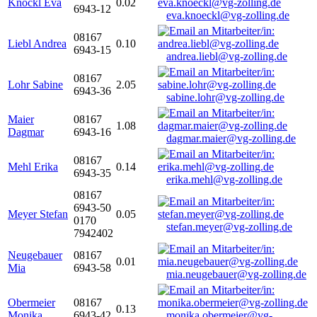
Knöckl Eva
0.02
6943-12
eva.knoeckl@vg-zolling.de
08167
Liebl Andrea
0.10
6943-15
andrea.liebl@vg-zolling.de
08167
Lohr Sabine
2.05
6943-36
sabine.lohr@vg-zolling.de
Maier
08167
1.08
Dagmar
6943-16
dagmar.maier@vg-zolling.de
08167
Mehl Erika
0.14
6943-35
erika.mehl@vg-zolling.de
08167
6943-50
Meyer Stefan
0.05
0170
stefan.meyer@vg-zolling.de
7942402
Neugebauer
08167
0.01
Mia
6943-58
mia.neugebauer@vg-zolling.de
Obermeier
08167
0.13
Monika
6943-42
monika.obermeier@vg-