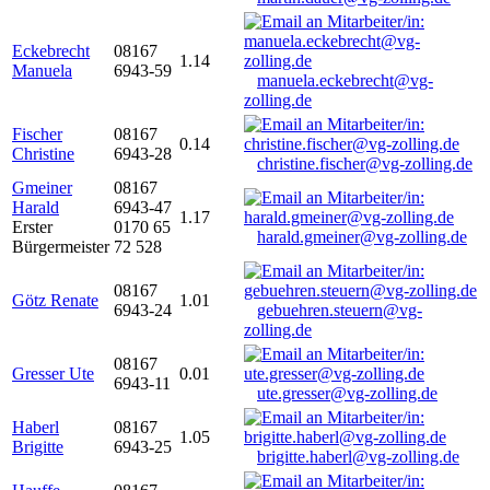
Eckebrecht
08167
1.14
Manuela
6943-59
manuela.eckebrecht@vg-
zolling.de
Fischer
08167
0.14
Christine
6943-28
christine.fischer@vg-zolling.de
Gmeiner
08167
Harald
6943-47
1.17
Erster
0170 65
harald.gmeiner@vg-zolling.de
Bürgermeister
72 528
08167
Götz Renate
1.01
6943-24
gebuehren.steuern@vg-
zolling.de
08167
Gresser Ute
0.01
6943-11
ute.gresser@vg-zolling.de
Haberl
08167
1.05
Brigitte
6943-25
brigitte.haberl@vg-zolling.de