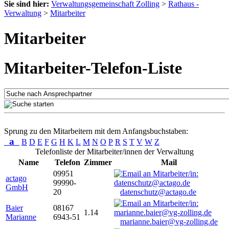
Sie sind hier:
Verwaltungsgemeinschaft Zolling
>
Rathaus -
Verwaltung
>
Mitarbeiter
Mitarbeiter
Mitarbeiter-Telefon-Liste
Sprung zu den Mitarbeitern mit dem Anfangsbuchstaben:
a
B
D
E
F
G
H
K
L
M
N
O
P
R
S
T
V
W
Z
Telefonliste der Mitarbeiter/innen der Verwaltung
Name
Telefon
Zimmer
Mail
09951
actago
99990-
GmbH
20
datenschutz@actago.de
Baier
08167
1.14
Marianne
6943-51
marianne.baier@vg-zolling.de