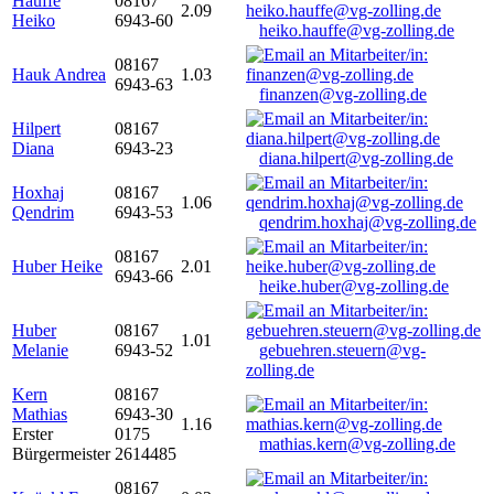
Hauffe
08167
2.09
Heiko
6943-60
heiko.hauffe@vg-zolling.de
08167
Hauk Andrea
1.03
6943-63
finanzen@vg-zolling.de
Hilpert
08167
Diana
6943-23
diana.hilpert@vg-zolling.de
Hoxhaj
08167
1.06
Qendrim
6943-53
qendrim.hoxhaj@vg-zolling.de
08167
Huber Heike
2.01
6943-66
heike.huber@vg-zolling.de
Huber
08167
1.01
Melanie
6943-52
gebuehren.steuern@vg-
zolling.de
Kern
08167
Mathias
6943-30
1.16
Erster
0175
mathias.kern@vg-zolling.de
Bürgermeister
2614485
08167