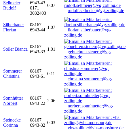
Sellmeier
6943-43
0.07
Rudolf
0171
rudolf.sellmeier@vg-zolling.de
3032403
Silberbauer
08167
1.07
Florian
6943-44
florian.silberbauer@vg-
zolling.de
08167
Soller Bianca
1.01
6943-33
gebuehren.steuern@vg-
zolling.de
Sommerer
08167
0.11
Christina
6943-61
christina.sommerer@vg-
zolling.de
Sonnhütter
08167
2.06
Norbert
6943-22
norbert.sonnhuetter@vg-
zolling.de
Steinecke
08167
0.03
Corinna
6943-32
vhs-zolling@vhs-moosburg.de