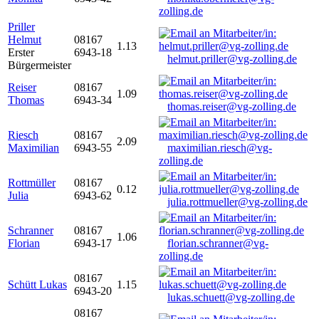
zolling.de
Priller
Helmut
08167
1.13
Erster
6943-18
helmut.priller@vg-zolling.de
Bürgermeister
Reiser
08167
1.09
Thomas
6943-34
thomas.reiser@vg-zolling.de
Riesch
08167
2.09
Maximilian
6943-55
maximilian.riesch@vg-
zolling.de
Rottmüller
08167
0.12
Julia
6943-62
julia.rottmueller@vg-zolling.de
Schranner
08167
1.06
Florian
6943-17
florian.schranner@vg-
zolling.de
08167
Schütt Lukas
1.15
6943-20
lukas.schuett@vg-zolling.de
08167