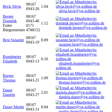
08167
Beck Silvia
1.04
6943-26
silvia.beck@vg-zolling.de
Berger
08167
Dominik
6943-46
1.12
Erster
0171
dominik.berger@vg-zolling.de
Bürgermeister
4788152
08167
Best Susanne
0.09
6943-19
susanne.best@vg-zolling.de
Brandmeier
08167
0.10
Elisabeth
6943-13
elisabeth.brandmeier@vg-
zolling.de
Burger
08167
1.09
Thomas
6943-21
thomas.burger@vg-zolling.de
Dauer
08167
2.01
Daniela
6943-27
daniela.dauer@vg-zolling.de
08167
Dauer Martin
0.04
6943-31
martin.dauer@vg-zolling.de