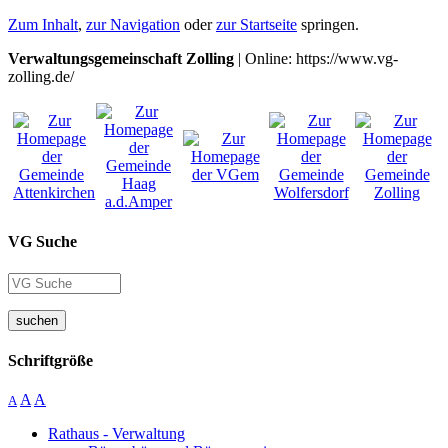
Zum Inhalt
,
zur Navigation
oder
zur Startseite
springen.
Verwaltungsgemeinschaft Zolling
| Online: https://www.vg-
zolling.de/
VG Suche
suchen
Schriftgröße
A
A
A
Rathaus - Verwaltung