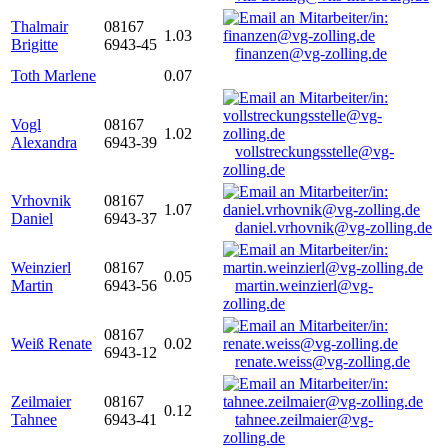
Thalmair
08167
1.03
Brigitte
6943-45
finanzen@vg-zolling.de
Toth Marlene
0.07
Vogl
08167
1.02
Alexandra
6943-39
vollstreckungsstelle@vg-
zolling.de
Vrhovnik
08167
1.07
Daniel
6943-37
daniel.vrhovnik@vg-zolling.de
Weinzierl
08167
0.05
Martin
6943-56
martin.weinzierl@vg-
zolling.de
08167
Weiß Renate
0.02
6943-12
renate.weiss@vg-zolling.de
Zeilmaier
08167
0.12
Tahnee
6943-41
tahnee.zeilmaier@vg-
zolling.de