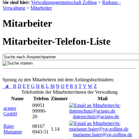
Sie sind hier:
Verwaltungsgemeinschaft Zolling
>
Rathaus -
Verwaltung
>
Mitarbeiter
Mitarbeiter
Mitarbeiter-Telefon-Liste
Sprung zu den Mitarbeitern mit dem Anfangsbuchstaben:
a
B
D
E
F
G
H
K
L
M
N
O
P
R
S
T
V
W
Z
Telefonliste der Mitarbeiter/innen der Verwaltung
Name
Telefon
Zimmer
Mail
09951
actago
99990-
GmbH
20
datenschutz@actago.de
Baier
08167
1.14
Marianne
6943-51
marianne.baier@vg-zolling.de