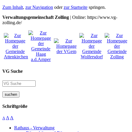
Zum Inhalt
,
zur Navigation
oder
zur Startseite
springen.
Verwaltungsgemeinschaft Zolling
| Online: https://www.vg-
zolling.de/
VG Suche
suchen
Schriftgröße
A
A
A
Rathaus - Verwaltung