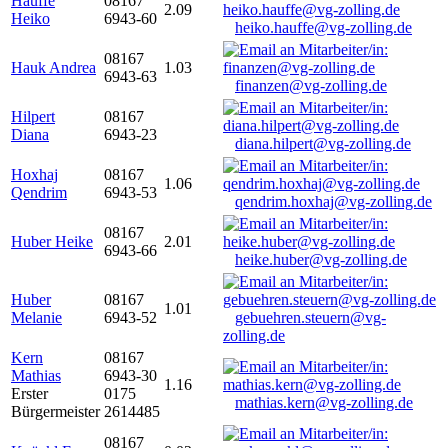
Hauffe
08167
2.09
Heiko
6943-60
heiko.hauffe@vg-zolling.de
08167
Hauk Andrea
1.03
6943-63
finanzen@vg-zolling.de
Hilpert
08167
Diana
6943-23
diana.hilpert@vg-zolling.de
Hoxhaj
08167
1.06
Qendrim
6943-53
qendrim.hoxhaj@vg-zolling.de
08167
Huber Heike
2.01
6943-66
heike.huber@vg-zolling.de
Huber
08167
1.01
Melanie
6943-52
gebuehren.steuern@vg-
zolling.de
Kern
08167
Mathias
6943-30
1.16
Erster
0175
mathias.kern@vg-zolling.de
Bürgermeister
2614485
08167