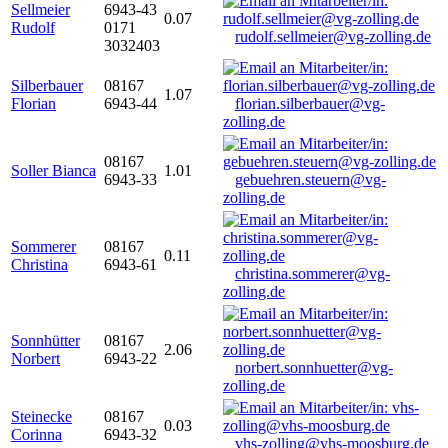
Sellmeier
6943-43
0.07
Rudolf
0171
rudolf.sellmeier@vg-zolling.de
3032403
Silberbauer
08167
1.07
Florian
6943-44
florian.silberbauer@vg-
zolling.de
08167
Soller Bianca
1.01
6943-33
gebuehren.steuern@vg-
zolling.de
Sommerer
08167
0.11
Christina
6943-61
christina.sommerer@vg-
zolling.de
Sonnhütter
08167
2.06
Norbert
6943-22
norbert.sonnhuetter@vg-
zolling.de
Steinecke
08167
0.03
Corinna
6943-32
vhs-zolling@vhs-moosburg.de