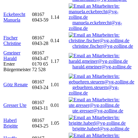
Eckebrecht
08167
1.14
Manuela
6943-59
manuela.eckebrecht@vg-
zolling.de
Fischer
08167
0.14
Christine
6943-28
christine.fischer@vg-zolling.de
Gmeiner
08167
Harald
6943-47
1.17
Erster
0170 65
harald.gmeiner@vg-zolling.de
Bürgermeister
72 528
08167
Götz Renate
1.01
6943-24
gebuehren.steuern@vg-
zolling.de
08167
Gresser Ute
0.01
6943-11
ute.gresser@vg-zolling.de
Haberl
08167
1.05
Brigitte
6943-25
brigitte.haberl@vg-zolling.de