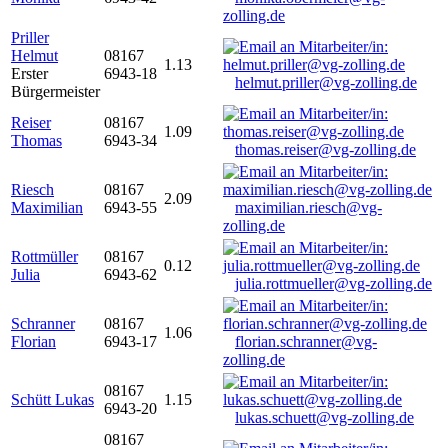
zolling.de
Priller
Helmut
08167
1.13
Erster
6943-18
helmut.priller@vg-zolling.de
Bürgermeister
Reiser
08167
1.09
Thomas
6943-34
thomas.reiser@vg-zolling.de
Riesch
08167
2.09
Maximilian
6943-55
maximilian.riesch@vg-
zolling.de
Rottmüller
08167
0.12
Julia
6943-62
julia.rottmueller@vg-zolling.de
Schranner
08167
1.06
Florian
6943-17
florian.schranner@vg-
zolling.de
08167
Schütt Lukas
1.15
6943-20
lukas.schuett@vg-zolling.de
08167