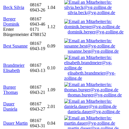
08167
Beck Silvia
1.04
6943-26
silvia.beck@vg-zolling.de
Berger
08167
Dominik
6943-46
1.12
Erster
0171
dominik.berger@vg-zolling.de
Bürgermeister
4788152
08167
Best Susanne
0.09
6943-19
susanne.best@vg-zolling.de
Brandmeier
08167
0.10
Elisabeth
6943-13
elisabeth.brandmeier@vg-
zolling.de
Burger
08167
1.09
Thomas
6943-21
thomas.burger@vg-zolling.de
Dauer
08167
2.01
Daniela
6943-27
daniela.dauer@vg-zolling.de
08167
Dauer Martin
0.04
6943-31
martin.dauer@vg-zolling.de