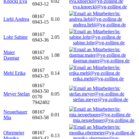
Knöckl Eva
0.02
6943-12
eva.knoeckl@vg-zolling.de
08167
Liebl Andrea
0.10
6943-15
andrea.liebl@vg-zolling.de
08167
Lohr Sabine
2.05
6943-36
sabine.lohr@vg-zolling.de
Maier
08167
1.08
Dagmar
6943-16
dagmar.maier@vg-zolling.de
08167
Mehl Erika
0.14
6943-35
erika.mehl@vg-zolling.de
08167
6943-50
Meyer Stefan
0.05
0170
stefan.meyer@vg-zolling.de
7942402
Neugebauer
08167
0.01
Mia
6943-58
mia.neugebauer@vg-zolling.de
Obermeier
08167
0.13
Monika
6943-42
monika.obermeier@vg-