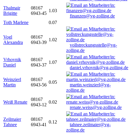
Thalmair
08167
1.03
Brigitte
6943-45
finanzen@vg-zolling.de
Toth Marlene
0.07
Vogl
08167
1.02
Alexandra
6943-39
vollstreckungsstelle@vg-
zolling.de
Vrhovnik
08167
1.07
Daniel
6943-37
daniel.vrhovnik@vg-zolling.de
Weinzierl
08167
0.05
Martin
6943-56
martin.weinzierl@vg-
zolling.de
08167
Weiß Renate
0.02
6943-12
renate.weiss@vg-zolling.de
Zeilmaier
08167
0.12
Tahnee
6943-41
tahnee.zeilmaier@vg-
zolling.de