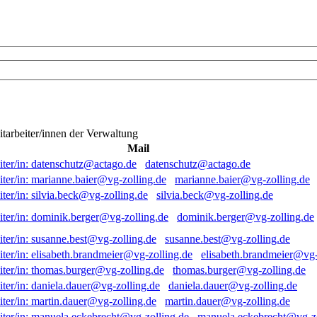
itarbeiter/innen der Verwaltung
Mail
datenschutz@actago.de
marianne.baier@vg-zolling.de
silvia.beck@vg-zolling.de
dominik.berger@vg-zolling.de
susanne.best@vg-zolling.de
elisabeth.brandmeier@vg-
thomas.burger@vg-zolling.de
daniela.dauer@vg-zolling.de
martin.dauer@vg-zolling.de
manuela.eckebrecht@vg-zo