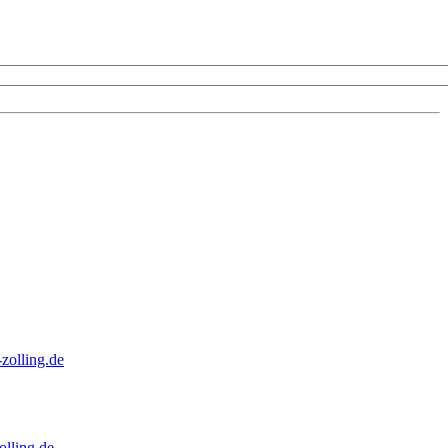
zolling.de
lling.de