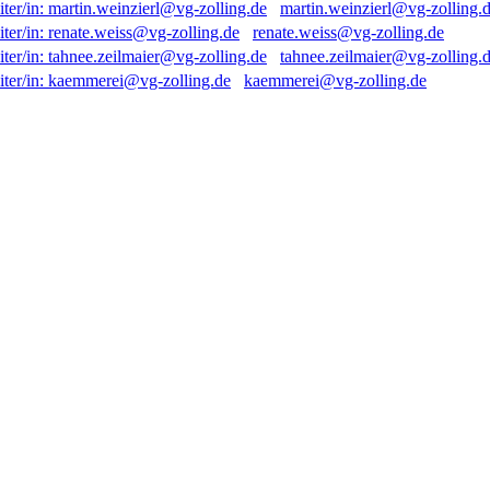
martin.weinzierl@vg-zolling.
renate.weiss@vg-zolling.de
tahnee.zeilmaier@vg-zolling.
kaemmerei@vg-zolling.de