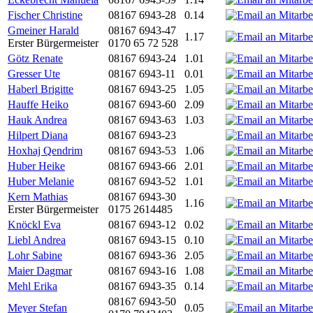
Fischer Christine
08167 6943-28
0.14
Gmeiner Harald
08167 6943-47
1.17
Erster Bürgermeister
0170 65 72 528
Götz Renate
08167 6943-24
1.01
Gresser Ute
08167 6943-11
0.01
Haberl Brigitte
08167 6943-25
1.05
Hauffe Heiko
08167 6943-60
2.09
Hauk Andrea
08167 6943-63
1.03
Hilpert Diana
08167 6943-23
Hoxhaj Qendrim
08167 6943-53
1.06
Huber Heike
08167 6943-66
2.01
Huber Melanie
08167 6943-52
1.01
Kern Mathias
08167 6943-30
1.16
Erster Bürgermeister
0175 2614485
Knöckl Eva
08167 6943-12
0.02
Liebl Andrea
08167 6943-15
0.10
Lohr Sabine
08167 6943-36
2.05
Maier Dagmar
08167 6943-16
1.08
Mehl Erika
08167 6943-35
0.14
08167 6943-50
Meyer Stefan
0.05