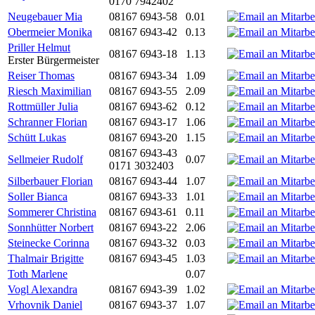
0170 7942402
Neugebauer Mia
08167 6943-58
0.01
Obermeier Monika
08167 6943-42
0.13
Priller Helmut
08167 6943-18
1.13
Erster Bürgermeister
Reiser Thomas
08167 6943-34
1.09
Riesch Maximilian
08167 6943-55
2.09
Rottmüller Julia
08167 6943-62
0.12
Schranner Florian
08167 6943-17
1.06
Schütt Lukas
08167 6943-20
1.15
08167 6943-43
Sellmeier Rudolf
0.07
0171 3032403
Silberbauer Florian
08167 6943-44
1.07
Soller Bianca
08167 6943-33
1.01
Sommerer Christina
08167 6943-61
0.11
Sonnhütter Norbert
08167 6943-22
2.06
Steinecke Corinna
08167 6943-32
0.03
Thalmair Brigitte
08167 6943-45
1.03
Toth Marlene
0.07
Vogl Alexandra
08167 6943-39
1.02
Vrhovnik Daniel
08167 6943-37
1.07