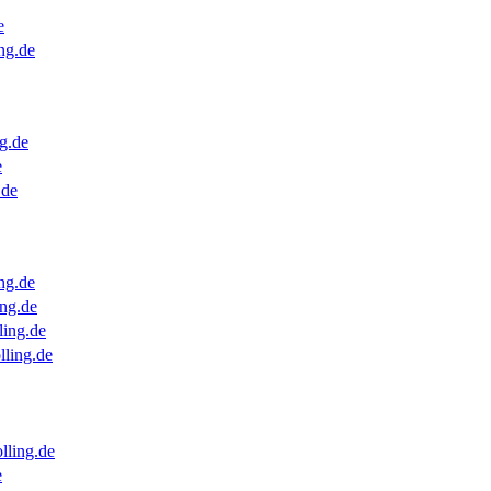
e
ng.de
g.de
e
.de
ng.de
ng.de
ling.de
lling.de
lling.de
e