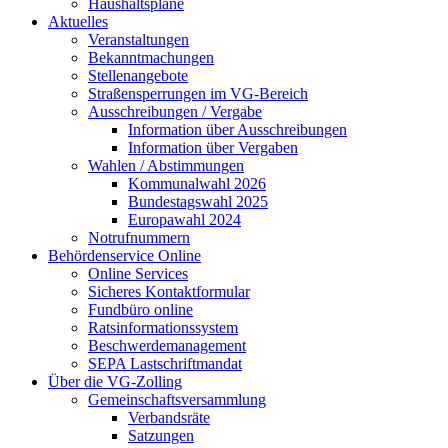
Haushaltspläne
Aktuelles
Veranstaltungen
Bekanntmachungen
Stellenangebote
Straßensperrungen im VG-Bereich
Ausschreibungen / Vergabe
Information über Ausschreibungen
Information über Vergaben
Wahlen / Abstimmungen
Kommunalwahl 2026
Bundestagswahl 2025
Europawahl 2024
Notrufnummern
Behördenservice Online
Online Services
Sicheres Kontaktformular
Fundbüro online
Ratsinformationssystem
Beschwerdemanagement
SEPA Lastschriftmandat
Über die VG-Zolling
Gemeinschaftsversammlung
Verbandsräte
Satzungen