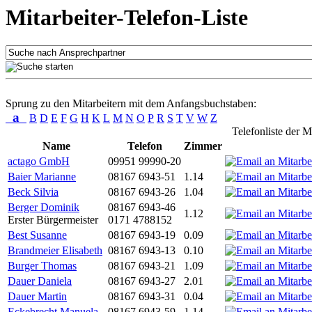
Mitarbeiter-Telefon-Liste
Sprung zu den Mitarbeitern mit dem Anfangsbuchstaben:
a
B
D
E
F
G
H
K
L
M
N
O
P
R
S
T
V
W
Z
Telefonliste der M
Name
Telefon
Zimmer
actago GmbH
09951 99990-20
Baier Marianne
08167 6943-51
1.14
Beck Silvia
08167 6943-26
1.04
Berger Dominik
08167 6943-46
1.12
Erster Bürgermeister
0171 4788152
Best Susanne
08167 6943-19
0.09
Brandmeier Elisabeth
08167 6943-13
0.10
Burger Thomas
08167 6943-21
1.09
Dauer Daniela
08167 6943-27
2.01
Dauer Martin
08167 6943-31
0.04
Eckebrecht Manuela
08167 6943-59
1.14