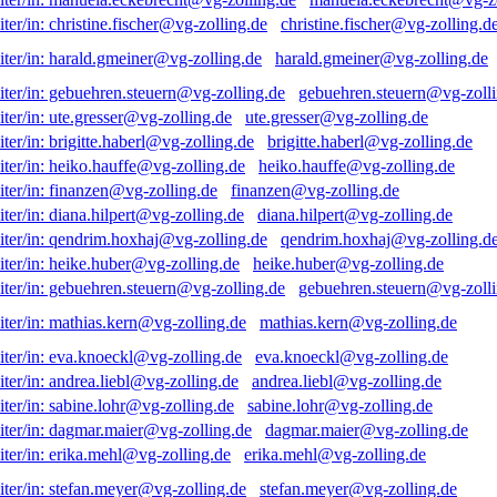
christine.fischer@vg-zolling.d
harald.gmeiner@vg-zolling.de
gebuehren.steuern@vg-zolli
ute.gresser@vg-zolling.de
brigitte.haberl@vg-zolling.de
heiko.hauffe@vg-zolling.de
finanzen@vg-zolling.de
diana.hilpert@vg-zolling.de
qendrim.hoxhaj@vg-zolling.d
heike.huber@vg-zolling.de
gebuehren.steuern@vg-zolli
mathias.kern@vg-zolling.de
eva.knoeckl@vg-zolling.de
andrea.liebl@vg-zolling.de
sabine.lohr@vg-zolling.de
dagmar.maier@vg-zolling.de
erika.mehl@vg-zolling.de
stefan.meyer@vg-zolling.de