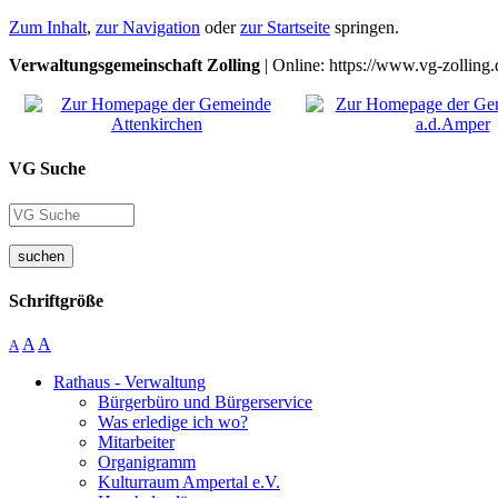
Zum Inhalt
,
zur Navigation
oder
zur Startseite
springen.
Verwaltungsgemeinschaft Zolling
| Online: https://www.vg-zolling.
VG Suche
suchen
Schriftgröße
A
A
A
Rathaus - Verwaltung
Bürgerbüro und Bürgerservice
Was erledige ich wo?
Mitarbeiter
Organigramm
Kulturraum Ampertal e.V.