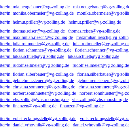
mia.neugebauer@vg-zolling.d
monika.obermeier@vg-zolli
helmut.priller@vg-zolling.de
thomas.reiser@vg-zolling.de
maximilian.riesch@vg-zollin
julia.rottmueller@vg-zolling.d
florian.schranner@vg-zolling
lukas.schuett@vg-zolling.de
rudolf.sellmeier@vg-zolling.de
florian.silberbauer@vg-zolli
gebuehren.steuern@vg-zolli
christina.sommerer@vg-zol
norbert.sonnhuetter@vg-zo
vhs-zolling@vhs-moosburg.de
finanzen@vg-zolling.de
vollstreckungsstelle@vg-zo
daniel.vrhovnik@vg-zolling.d