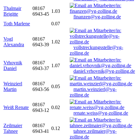
Thalmair
08167
1.03
Brigitte
6943-45
finanzen@vg-zolling.de
Toth Marlene
0.07
Vogl
08167
1.02
Alexandra
6943-39
vollstreckungsstelle@vg-
zolling.de
Vrhovnik
08167
1.07
Daniel
6943-37
daniel.vrhovnik@vg-zolling.de
Weinzierl
08167
0.05
Martin
6943-56
martin.weinzierl@vg-
zolling.de
08167
Weiß Renate
0.02
6943-12
renate.weiss@vg-zolling.de
Zeilmaier
08167
0.12
Tahnee
6943-41
tahnee.zeilmaier@vg-
zolling.de