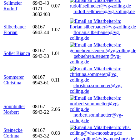
Sellmeier
6943-43
0.07
Rudolf
0171
rudolf.sellmeier@vg-zolling.de
3032403
Silberbauer
08167
1.07
Florian
6943-44
florian.silberbauer@vg-
zolling.de
08167
Soller Bianca
1.01
6943-33
gebuehren.steuern@vg-
zolling.de
Sommerer
08167
0.11
Christina
6943-61
christina.sommerer@vg-
zolling.de
Sonnhütter
08167
2.06
Norbert
6943-22
norbert.sonnhuetter@vg-
zolling.de
Steinecke
08167
0.03
Corinna
6943-32
vhs-zolling@vhs-moosburg.de