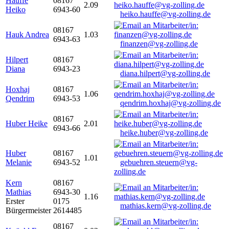
Hauffe
08167
2.09
Heiko
6943-60
heiko.hauffe@vg-zolling.de
08167
Hauk Andrea
1.03
6943-63
finanzen@vg-zolling.de
Hilpert
08167
Diana
6943-23
diana.hilpert@vg-zolling.de
Hoxhaj
08167
1.06
Qendrim
6943-53
qendrim.hoxhaj@vg-zolling.de
08167
Huber Heike
2.01
6943-66
heike.huber@vg-zolling.de
Huber
08167
1.01
Melanie
6943-52
gebuehren.steuern@vg-
zolling.de
Kern
08167
Mathias
6943-30
1.16
Erster
0175
mathias.kern@vg-zolling.de
Bürgermeister
2614485
08167