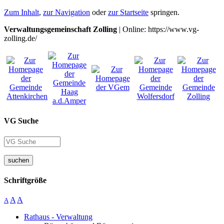
Zum Inhalt
,
zur Navigation
oder
zur Startseite
springen.
Verwaltungsgemeinschaft Zolling
| Online: https://www.vg-
zolling.de/
VG Suche
suchen
Schriftgröße
A
A
A
Rathaus - Verwaltung