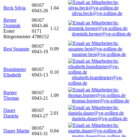
08167
Beck Silvia
1.04
6943-26
silvia.beck@vg-zolling.de
Berger
08167
Dominik
6943-46
1.12
Erster
0171
dominik.berger@vg-zolling.de
Bürgermeister
4788152
08167
Best Susanne
0.09
6943-19
susanne.best@vg-zolling.de
Brandmeier
08167
0.10
Elisabeth
6943-13
elisabeth.brandmeier@vg-
zolling.de
Burger
08167
1.09
Thomas
6943-21
thomas.burger@vg-zolling.de
Dauer
08167
2.01
Daniela
6943-27
daniela.dauer@vg-zolling.de
08167
Dauer Martin
0.04
6943-31
martin.dauer@vg-zolling.de