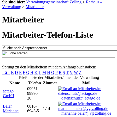
Sie sind hier:
Verwaltungsgemeinschaft Zolling
>
Rathaus -
Verwaltung
>
Mitarbeiter
Mitarbeiter
Mitarbeiter-Telefon-Liste
Sprung zu den Mitarbeitern mit dem Anfangsbuchstaben:
a
B
D
E
F
G
H
K
L
M
N
O
P
R
S
T
V
W
Z
Telefonliste der Mitarbeiter/innen der Verwaltung
Name
Telefon
Zimmer
Mail
09951
actago
99990-
GmbH
20
datenschutz@actago.de
Baier
08167
1.14
Marianne
6943-51
marianne.baier@vg-zolling.de