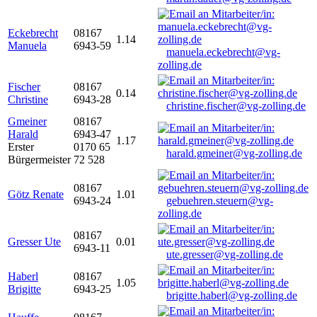
Eckebrecht
08167
1.14
Manuela
6943-59
manuela.eckebrecht@vg-
zolling.de
Fischer
08167
0.14
Christine
6943-28
christine.fischer@vg-zolling.de
Gmeiner
08167
Harald
6943-47
1.17
Erster
0170 65
harald.gmeiner@vg-zolling.de
Bürgermeister
72 528
08167
Götz Renate
1.01
6943-24
gebuehren.steuern@vg-
zolling.de
08167
Gresser Ute
0.01
6943-11
ute.gresser@vg-zolling.de
Haberl
08167
1.05
Brigitte
6943-25
brigitte.haberl@vg-zolling.de