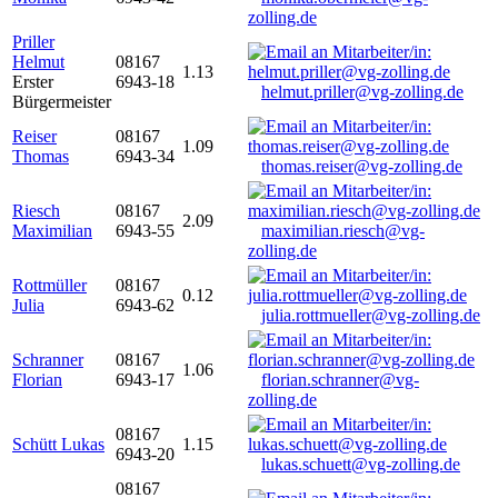
zolling.de
Priller
Helmut
08167
1.13
Erster
6943-18
helmut.priller@vg-zolling.de
Bürgermeister
Reiser
08167
1.09
Thomas
6943-34
thomas.reiser@vg-zolling.de
Riesch
08167
2.09
Maximilian
6943-55
maximilian.riesch@vg-
zolling.de
Rottmüller
08167
0.12
Julia
6943-62
julia.rottmueller@vg-zolling.de
Schranner
08167
1.06
Florian
6943-17
florian.schranner@vg-
zolling.de
08167
Schütt Lukas
1.15
6943-20
lukas.schuett@vg-zolling.de
08167