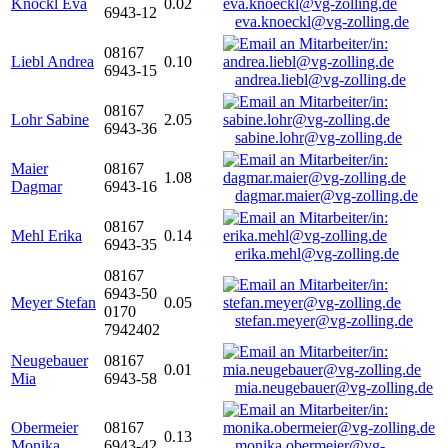
Knöckl Eva
0.02
6943-12
eva.knoeckl@vg-zolling.de
08167
Liebl Andrea
0.10
6943-15
andrea.liebl@vg-zolling.de
08167
Lohr Sabine
2.05
6943-36
sabine.lohr@vg-zolling.de
Maier
08167
1.08
Dagmar
6943-16
dagmar.maier@vg-zolling.de
08167
Mehl Erika
0.14
6943-35
erika.mehl@vg-zolling.de
08167
6943-50
Meyer Stefan
0.05
0170
stefan.meyer@vg-zolling.de
7942402
Neugebauer
08167
0.01
Mia
6943-58
mia.neugebauer@vg-zolling.de
Obermeier
08167
0.13
Monika
6943-42
monika.obermeier@vg-