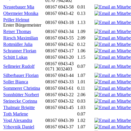
0170 7942402
Neugebauer Mia
08167 6943-58
0.01
Obermeier Monika
08167 6943-42
0.13
Priller Helmut
08167 6943-18
1.13
Erster Bürgermeister
Reiser Thomas
08167 6943-34
1.09
Riesch Maximilian
08167 6943-55
2.09
Rottmüller Julia
08167 6943-62
0.12
Schranner Florian
08167 6943-17
1.06
Schütt Lukas
08167 6943-20
1.15
08167 6943-43
Sellmeier Rudolf
0.07
0171 3032403
Silberbauer Florian
08167 6943-44
1.07
Soller Bianca
08167 6943-33
1.01
Sommerer Christina
08167 6943-61
0.11
Sonnhütter Norbert
08167 6943-22
2.06
Steinecke Corinna
08167 6943-32
0.03
Thalmair Brigitte
08167 6943-45
1.03
Toth Marlene
0.07
Vogl Alexandra
08167 6943-39
1.02
Vrhovnik Daniel
08167 6943-37
1.07