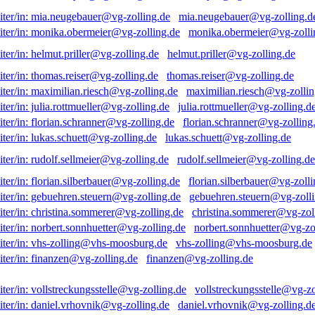
mia.neugebauer@vg-zolling.d
monika.obermeier@vg-zolli
helmut.priller@vg-zolling.de
thomas.reiser@vg-zolling.de
maximilian.riesch@vg-zollin
julia.rottmueller@vg-zolling.d
florian.schranner@vg-zolling
lukas.schuett@vg-zolling.de
rudolf.sellmeier@vg-zolling.de
florian.silberbauer@vg-zolli
gebuehren.steuern@vg-zolli
christina.sommerer@vg-zol
norbert.sonnhuetter@vg-zo
vhs-zolling@vhs-moosburg.de
finanzen@vg-zolling.de
vollstreckungsstelle@vg-zo
daniel.vrhovnik@vg-zolling.d