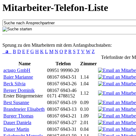
Mitarbeiter-Telefon-Liste
Sprung zu den Mitarbeitern mit dem Anfangsbuchstaben:
a
B
D
E
F
G
H
K
L
M
N
O
P
R
S
T
V
W
Z
Telefonliste der M
Name
Telefon
Zimmer
actago GmbH
09951 99990-20
Baier Marianne
08167 6943-51
1.14
Beck Silvia
08167 6943-26
1.04
Berger Dominik
08167 6943-46
1.12
Erster Bürgermeister
0171 4788152
Best Susanne
08167 6943-19
0.09
Brandmeier Elisabeth
08167 6943-13
0.10
Burger Thomas
08167 6943-21
1.09
Dauer Daniela
08167 6943-27
2.01
Dauer Martin
08167 6943-31
0.04
Eckebrecht Manuela
08167 6943-59
1.14