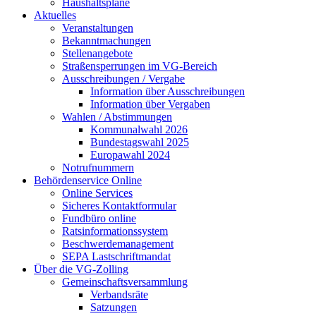
Haushaltspläne
Aktuelles
Veranstaltungen
Bekanntmachungen
Stellenangebote
Straßensperrungen im VG-Bereich
Ausschreibungen / Vergabe
Information über Ausschreibungen
Information über Vergaben
Wahlen / Abstimmungen
Kommunalwahl 2026
Bundestagswahl 2025
Europawahl 2024
Notrufnummern
Behördenservice Online
Online Services
Sicheres Kontaktformular
Fundbüro online
Ratsinformationssystem
Beschwerdemanagement
SEPA Lastschriftmandat
Über die VG-Zolling
Gemeinschaftsversammlung
Verbandsräte
Satzungen