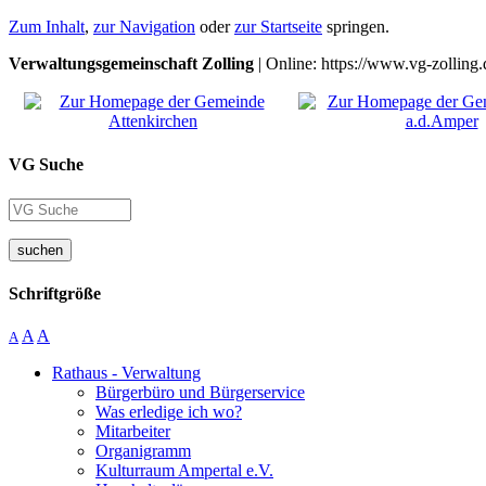
Zum Inhalt
,
zur Navigation
oder
zur Startseite
springen.
Verwaltungsgemeinschaft Zolling
| Online: https://www.vg-zolling.
VG Suche
suchen
Schriftgröße
A
A
A
Rathaus - Verwaltung
Bürgerbüro und Bürgerservice
Was erledige ich wo?
Mitarbeiter
Organigramm
Kulturraum Ampertal e.V.