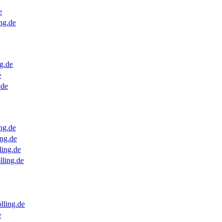
e
ng.de
g.de
e
.de
ng.de
ng.de
ling.de
lling.de
lling.de
e