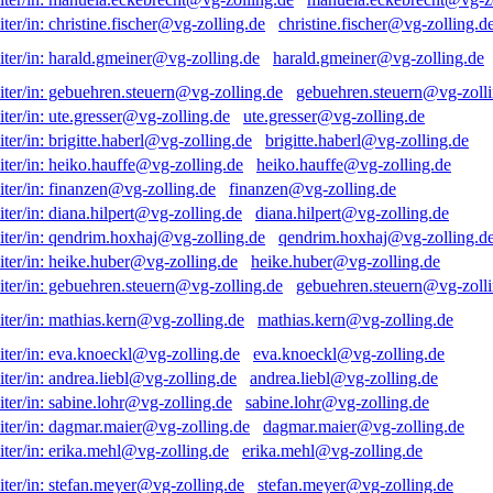
christine.fischer@vg-zolling.d
harald.gmeiner@vg-zolling.de
gebuehren.steuern@vg-zolli
ute.gresser@vg-zolling.de
brigitte.haberl@vg-zolling.de
heiko.hauffe@vg-zolling.de
finanzen@vg-zolling.de
diana.hilpert@vg-zolling.de
qendrim.hoxhaj@vg-zolling.d
heike.huber@vg-zolling.de
gebuehren.steuern@vg-zolli
mathias.kern@vg-zolling.de
eva.knoeckl@vg-zolling.de
andrea.liebl@vg-zolling.de
sabine.lohr@vg-zolling.de
dagmar.maier@vg-zolling.de
erika.mehl@vg-zolling.de
stefan.meyer@vg-zolling.de