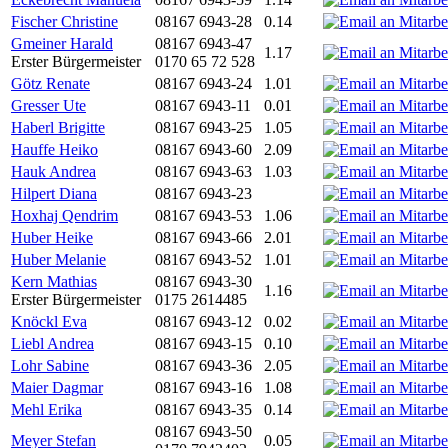
Fischer Christine
08167 6943-28
0.14
Gmeiner Harald
08167 6943-47
1.17
Erster Bürgermeister
0170 65 72 528
Götz Renate
08167 6943-24
1.01
Gresser Ute
08167 6943-11
0.01
Haberl Brigitte
08167 6943-25
1.05
Hauffe Heiko
08167 6943-60
2.09
Hauk Andrea
08167 6943-63
1.03
Hilpert Diana
08167 6943-23
Hoxhaj Qendrim
08167 6943-53
1.06
Huber Heike
08167 6943-66
2.01
Huber Melanie
08167 6943-52
1.01
Kern Mathias
08167 6943-30
1.16
Erster Bürgermeister
0175 2614485
Knöckl Eva
08167 6943-12
0.02
Liebl Andrea
08167 6943-15
0.10
Lohr Sabine
08167 6943-36
2.05
Maier Dagmar
08167 6943-16
1.08
Mehl Erika
08167 6943-35
0.14
08167 6943-50
Meyer Stefan
0.05