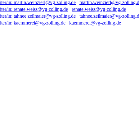
martin.weinzierl@vg-zolling.
renate.weiss@vg-zolling.de
tahnee.zeilmaier@vg-zolling.
kaemmerei@vg-zolling.de