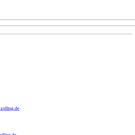
zolling.de
lling.de