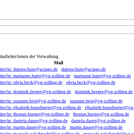
itarbeiter/innen der Verwaltung
Mail
datenschutz@actago.de
marianne.baier@vg-zolling.de
silvia.beck@vg-zolling.de
dominik.berger@vg-zolling.de
susanne.best@vg-zolling.de
elisabeth.brandmeier@vg-
thomas.burger@vg-zolling.de
daniela.dauer@vg-zolling.de
martin.dauer@vg-zolling.de
manuela.eckebrecht@vg-zo