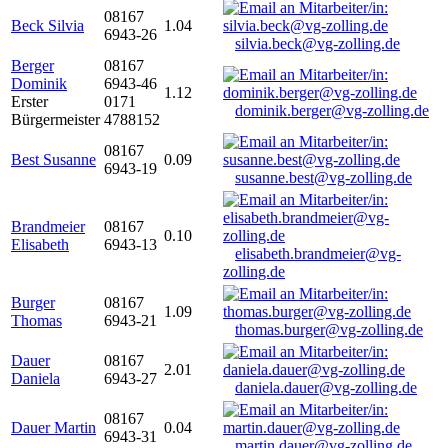
08167
Beck Silvia
1.04
6943-26
silvia.beck@vg-zolling.de
Berger
08167
Dominik
6943-46
1.12
Erster
0171
dominik.berger@vg-zolling.de
Bürgermeister
4788152
08167
Best Susanne
0.09
6943-19
susanne.best@vg-zolling.de
Brandmeier
08167
0.10
Elisabeth
6943-13
elisabeth.brandmeier@vg-
zolling.de
Burger
08167
1.09
Thomas
6943-21
thomas.burger@vg-zolling.de
Dauer
08167
2.01
Daniela
6943-27
daniela.dauer@vg-zolling.de
08167
Dauer Martin
0.04
6943-31
martin.dauer@vg-zolling.de