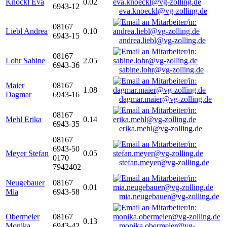
Knöckl Eva
0.02
6943-12
eva.knoeckl@vg-zolling.de
08167
Liebl Andrea
0.10
6943-15
andrea.liebl@vg-zolling.de
08167
Lohr Sabine
2.05
6943-36
sabine.lohr@vg-zolling.de
Maier
08167
1.08
Dagmar
6943-16
dagmar.maier@vg-zolling.de
08167
Mehl Erika
0.14
6943-35
erika.mehl@vg-zolling.de
08167
6943-50
Meyer Stefan
0.05
0170
stefan.meyer@vg-zolling.de
7942402
Neugebauer
08167
0.01
Mia
6943-58
mia.neugebauer@vg-zolling.de
Obermeier
08167
0.13
Monika
6943-42
monika.obermeier@vg-