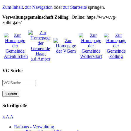
Zum Inhalt
,
zur Navigation
oder
zur Startseite
springen.
Verwaltungsgemeinschaft Zolling
| Online: https://www.vg-
zolling.de/
VG Suche
suchen
Schriftgröße
A
A
A
Rathaus - Verwaltung