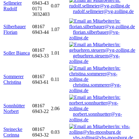
Sellmeier
6943-43
0.07
Rudolf
0171
rudolf.sellmeier@vg-zolling.de
3032403
Silberbauer
08167
1.07
Florian
6943-44
florian.silberbauer@vg-
zolling.de
08167
Soller Bianca
1.01
6943-33
gebuehren.steuern@vg-
zolling.de
Sommerer
08167
0.11
Christina
6943-61
christina.sommerer@vg-
zolling.de
Sonnhütter
08167
2.06
Norbert
6943-22
norbert.sonnhuetter@vg-
zolling.de
Steinecke
08167
0.03
Corinna
6943-32
vhs-zolling@vhs-moosburg.de