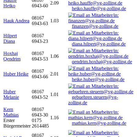
Hauffe
08167
2.09
Heiko
6943-60
heiko.hauffe@vg-zolling.de
08167
Hauk Andrea
1.03
6943-63
finanzen@vg-zolling.de
Hilpert
08167
Diana
6943-23
diana.hilpert@vg-zolling.de
Hoxhaj
08167
1.06
Qendrim
6943-53
qendrim.hoxhaj@vg-zolling.de
08167
Huber Heike
2.01
6943-66
heike.huber@vg-zolling.de
Huber
08167
1.01
Melanie
6943-52
gebuehren.steuern@vg-
zolling.de
Kern
08167
Mathias
6943-30
1.16
Erster
0175
mathias.kern@vg-zolling.de
Bürgermeister
2614485
08167