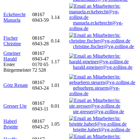
Eckebrecht
08167
1.14
Manuela
6943-59
manuela.eckebrecht@vg-
zolling.de
Fischer
08167
0.14
Christine
6943-28
christine.fischer@vg-zolling.de
Gmeiner
08167
Harald
6943-47
1.17
Erster
0170 65
harald.gmeiner@vg-zolling.de
Bürgermeister
72 528
08167
Götz Renate
1.01
6943-24
gebuehren.steuern@vg-
zolling.de
08167
Gresser Ute
0.01
6943-11
ute.gresser@vg-zolling.de
Haberl
08167
1.05
Brigitte
6943-25
brigitte.haberl@vg-zolling.de