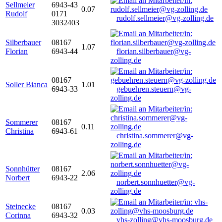
Sellmeier
6943-43
0.07
Rudolf
0171
rudolf.sellmeier@vg-zolling.de
3032403
Silberbauer
08167
1.07
Florian
6943-44
florian.silberbauer@vg-
zolling.de
08167
Soller Bianca
1.01
6943-33
gebuehren.steuern@vg-
zolling.de
Sommerer
08167
0.11
Christina
6943-61
christina.sommerer@vg-
zolling.de
Sonnhütter
08167
2.06
Norbert
6943-22
norbert.sonnhuetter@vg-
zolling.de
Steinecke
08167
0.03
Corinna
6943-32
vhs-zolling@vhs-moosburg.de