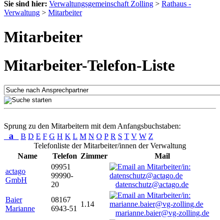
Sie sind hier:
Verwaltungsgemeinschaft Zolling
>
Rathaus -
Verwaltung
>
Mitarbeiter
Mitarbeiter
Mitarbeiter-Telefon-Liste
Sprung zu den Mitarbeitern mit dem Anfangsbuchstaben:
a
B
D
E
F
G
H
K
L
M
N
O
P
R
S
T
V
W
Z
Telefonliste der Mitarbeiter/innen der Verwaltung
Name
Telefon
Zimmer
Mail
09951
actago
99990-
GmbH
20
datenschutz@actago.de
Baier
08167
1.14
Marianne
6943-51
marianne.baier@vg-zolling.de