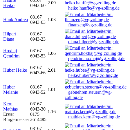
Hauffe
08167
2.09
Heiko
6943-60
heiko.hauffe@vg-zolling.de
08167
Hauk Andrea
1.03
6943-63
finanzen@vg-zolling.de
Hilpert
08167
Diana
6943-23
diana.hilpert@vg-zolling.de
Hoxhaj
08167
1.06
Qendrim
6943-53
qendrim.hoxhaj@vg-zolling.de
08167
Huber Heike
2.01
6943-66
heike.huber@vg-zolling.de
Huber
08167
1.01
Melanie
6943-52
gebuehren.steuern@vg-
zolling.de
Kern
08167
Mathias
6943-30
1.16
Erster
0175
mathias.kern@vg-zolling.de
Bürgermeister
2614485
08167