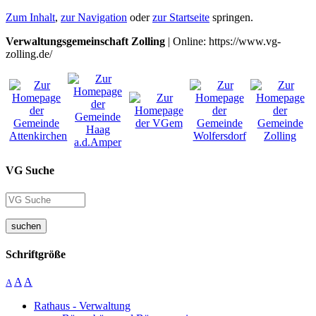
Zum Inhalt
,
zur Navigation
oder
zur Startseite
springen.
Verwaltungsgemeinschaft Zolling
| Online: https://www.vg-
zolling.de/
VG Suche
suchen
Schriftgröße
A
A
A
Rathaus - Verwaltung