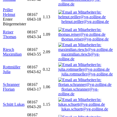
zolling.de
Priller
Helmut
08167
1.13
Erster
6943-18
helmut.priller@vg-zolling.de
Bürgermeister
Reiser
08167
1.09
Thomas
6943-34
thomas.reiser@vg-zolling.de
Riesch
08167
2.09
Maximilian
6943-55
maximilian.riesch@vg-
zolling.de
Rottmüller
08167
0.12
Julia
6943-62
julia.rottmueller@vg-zolling.de
Schranner
08167
1.06
Florian
6943-17
florian.schranner@vg-
zolling.de
08167
Schütt Lukas
1.15
6943-20
lukas.schuett@vg-zolling.de
08167