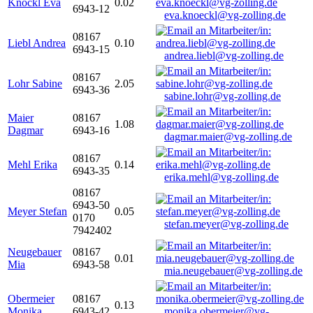
Knöckl Eva
0.02
6943-12
eva.knoeckl@vg-zolling.de
08167
Liebl Andrea
0.10
6943-15
andrea.liebl@vg-zolling.de
08167
Lohr Sabine
2.05
6943-36
sabine.lohr@vg-zolling.de
Maier
08167
1.08
Dagmar
6943-16
dagmar.maier@vg-zolling.de
08167
Mehl Erika
0.14
6943-35
erika.mehl@vg-zolling.de
08167
6943-50
Meyer Stefan
0.05
0170
stefan.meyer@vg-zolling.de
7942402
Neugebauer
08167
0.01
Mia
6943-58
mia.neugebauer@vg-zolling.de
Obermeier
08167
0.13
Monika
6943-42
monika.obermeier@vg-