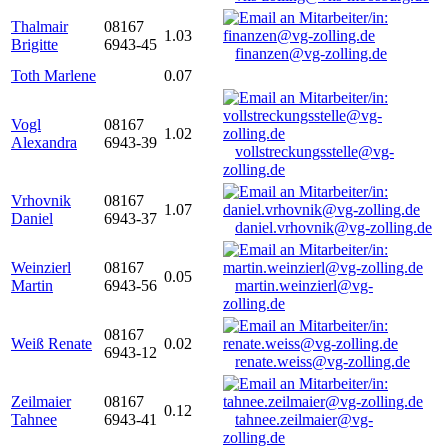
Thalmair
08167
1.03
Brigitte
6943-45
finanzen@vg-zolling.de
Toth Marlene
0.07
Vogl
08167
1.02
Alexandra
6943-39
vollstreckungsstelle@vg-
zolling.de
Vrhovnik
08167
1.07
Daniel
6943-37
daniel.vrhovnik@vg-zolling.de
Weinzierl
08167
0.05
Martin
6943-56
martin.weinzierl@vg-
zolling.de
08167
Weiß Renate
0.02
6943-12
renate.weiss@vg-zolling.de
Zeilmaier
08167
0.12
Tahnee
6943-41
tahnee.zeilmaier@vg-
zolling.de