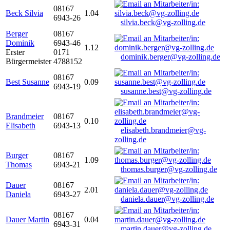
08167
Beck Silvia
1.04
6943-26
silvia.beck@vg-zolling.de
Berger
08167
Dominik
6943-46
1.12
Erster
0171
dominik.berger@vg-zolling.de
Bürgermeister
4788152
08167
Best Susanne
0.09
6943-19
susanne.best@vg-zolling.de
Brandmeier
08167
0.10
Elisabeth
6943-13
elisabeth.brandmeier@vg-
zolling.de
Burger
08167
1.09
Thomas
6943-21
thomas.burger@vg-zolling.de
Dauer
08167
2.01
Daniela
6943-27
daniela.dauer@vg-zolling.de
08167
Dauer Martin
0.04
6943-31
martin.dauer@vg-zolling.de