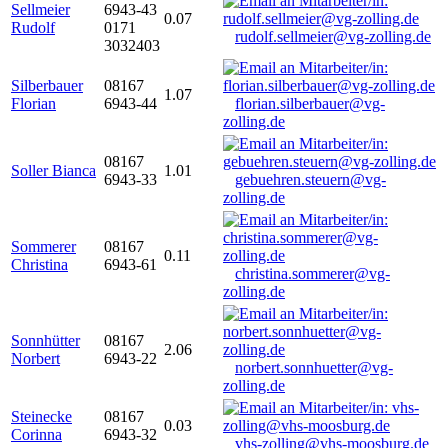
Sellmeier
6943-43
0.07
Rudolf
0171
rudolf.sellmeier@vg-zolling.de
3032403
Silberbauer
08167
1.07
Florian
6943-44
florian.silberbauer@vg-
zolling.de
08167
Soller Bianca
1.01
6943-33
gebuehren.steuern@vg-
zolling.de
Sommerer
08167
0.11
Christina
6943-61
christina.sommerer@vg-
zolling.de
Sonnhütter
08167
2.06
Norbert
6943-22
norbert.sonnhuetter@vg-
zolling.de
Steinecke
08167
0.03
Corinna
6943-32
vhs-zolling@vhs-moosburg.de