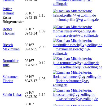
zolling.de
Priller
Helmut
08167
1.13
Erster
6943-18
helmut.priller@vg-zolling.de
Bürgermeister
Reiser
08167
1.09
Thomas
6943-34
thomas.reiser@vg-zolling.de
Riesch
08167
2.09
Maximilian
6943-55
maximilian.riesch@vg-
zolling.de
Rottmüller
08167
0.12
Julia
6943-62
julia.rottmueller@vg-zolling.de
Schranner
08167
1.06
Florian
6943-17
florian.schranner@vg-
zolling.de
08167
Schütt Lukas
1.15
6943-20
lukas.schuett@vg-zolling.de
08167