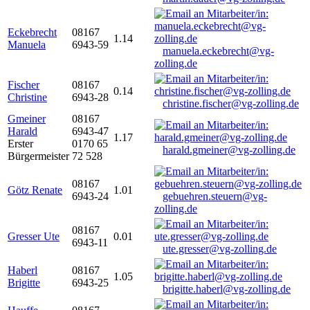
Eckebrecht
08167
1.14
Manuela
6943-59
manuela.eckebrecht@vg-
zolling.de
Fischer
08167
0.14
Christine
6943-28
christine.fischer@vg-zolling.de
Gmeiner
08167
Harald
6943-47
1.17
Erster
0170 65
harald.gmeiner@vg-zolling.de
Bürgermeister
72 528
08167
Götz Renate
1.01
6943-24
gebuehren.steuern@vg-
zolling.de
08167
Gresser Ute
0.01
6943-11
ute.gresser@vg-zolling.de
Haberl
08167
1.05
Brigitte
6943-25
brigitte.haberl@vg-zolling.de