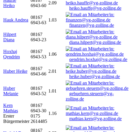
Hauffe
08167
2.09
Heiko
6943-60
heiko.hauffe@vg-zolling.de
08167
Hauk Andrea
1.03
6943-63
finanzen@vg-zolling.de
Hilpert
08167
Diana
6943-23
diana.hilpert@vg-zolling.de
Hoxhaj
08167
1.06
Qendrim
6943-53
qendrim.hoxhaj@vg-zolling.de
08167
Huber Heike
2.01
6943-66
heike.huber@vg-zolling.de
Huber
08167
1.01
Melanie
6943-52
gebuehren.steuern@vg-
zolling.de
Kern
08167
Mathias
6943-30
1.16
Erster
0175
mathias.kern@vg-zolling.de
Bürgermeister
2614485
08167