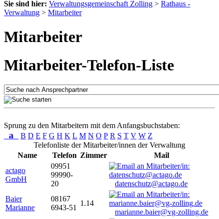
Sie sind hier:
Verwaltungsgemeinschaft Zolling
>
Rathaus -
Verwaltung
>
Mitarbeiter
Mitarbeiter
Mitarbeiter-Telefon-Liste
Sprung zu den Mitarbeitern mit dem Anfangsbuchstaben:
a
B
D
E
F
G
H
K
L
M
N
O
P
R
S
T
V
W
Z
Telefonliste der Mitarbeiter/innen der Verwaltung
Name
Telefon
Zimmer
Mail
09951
actago
99990-
GmbH
20
datenschutz@actago.de
Baier
08167
1.14
Marianne
6943-51
marianne.baier@vg-zolling.de