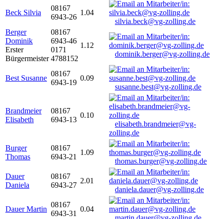
08167
Beck Silvia
1.04
6943-26
silvia.beck@vg-zolling.de
Berger
08167
Dominik
6943-46
1.12
Erster
0171
dominik.berger@vg-zolling.de
Bürgermeister
4788152
08167
Best Susanne
0.09
6943-19
susanne.best@vg-zolling.de
Brandmeier
08167
0.10
Elisabeth
6943-13
elisabeth.brandmeier@vg-
zolling.de
Burger
08167
1.09
Thomas
6943-21
thomas.burger@vg-zolling.de
Dauer
08167
2.01
Daniela
6943-27
daniela.dauer@vg-zolling.de
08167
Dauer Martin
0.04
6943-31
martin.dauer@vg-zolling.de