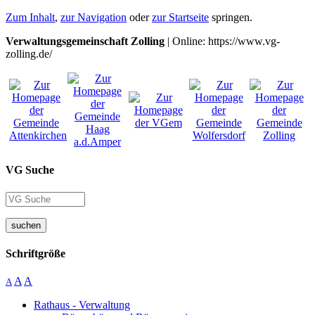
Zum Inhalt
,
zur Navigation
oder
zur Startseite
springen.
Verwaltungsgemeinschaft Zolling
| Online: https://www.vg-
zolling.de/
VG Suche
suchen
Schriftgröße
A
A
A
Rathaus - Verwaltung