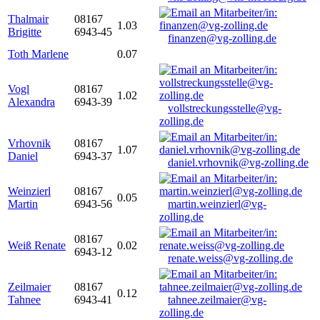
Thalmair
08167
1.03
Brigitte
6943-45
finanzen@vg-zolling.de
Toth Marlene
0.07
Vogl
08167
1.02
Alexandra
6943-39
vollstreckungsstelle@vg-
zolling.de
Vrhovnik
08167
1.07
Daniel
6943-37
daniel.vrhovnik@vg-zolling.de
Weinzierl
08167
0.05
Martin
6943-56
martin.weinzierl@vg-
zolling.de
08167
Weiß Renate
0.02
6943-12
renate.weiss@vg-zolling.de
Zeilmaier
08167
0.12
Tahnee
6943-41
tahnee.zeilmaier@vg-
zolling.de