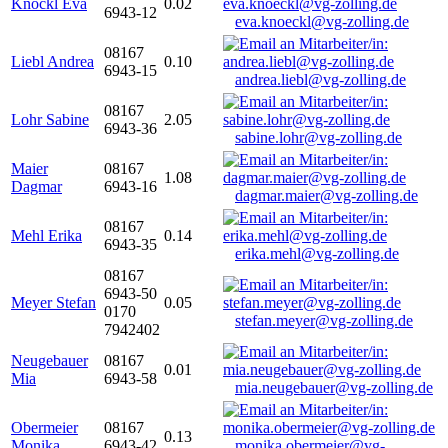
Knöckl Eva
0.02
6943-12
eva.knoeckl@vg-zolling.de
08167
Liebl Andrea
0.10
6943-15
andrea.liebl@vg-zolling.de
08167
Lohr Sabine
2.05
6943-36
sabine.lohr@vg-zolling.de
Maier
08167
1.08
Dagmar
6943-16
dagmar.maier@vg-zolling.de
08167
Mehl Erika
0.14
6943-35
erika.mehl@vg-zolling.de
08167
6943-50
Meyer Stefan
0.05
0170
stefan.meyer@vg-zolling.de
7942402
Neugebauer
08167
0.01
Mia
6943-58
mia.neugebauer@vg-zolling.de
Obermeier
08167
0.13
Monika
6943-42
monika.obermeier@vg-